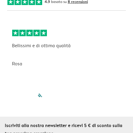
4.9
basato su
8 recensioni
Bellissimi e di ottima qualità
B
Rosa
C
filled-pagination
outlined-paginatio
outlined-paginat
outlined-pagin
outlined-pag
outlined-p
Iscriviti alla nostra newsletter e ricevi 5 € di sconto sulla