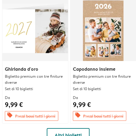
Ghirlanda d'oro
Capodanno insieme
Biglietto premium con tre finiture
Biglietto premium con tre finiture
diverse
diverse
Set di 10 biglietti
Set di 10 biglietti
Da
Da
9,99 €
9,99 €
offers
offers
Prezzi bassi tutti i giorni
Prezzi bassi tutti i giorni
Altri biglietti