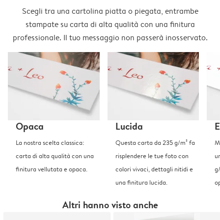
Scegli tra una cartolina piatta o piegata, entrambe
stampate su carta di alta qualità con una finitura
professionale. Il tuo messaggio non passerà inosservato.
Opaca
Lucida
E
La nostra scelta classica:
Questa carta da 235 g/m² fa
Me
carta di alta qualità con una
risplendere le tue foto con
u
finitura vellutata e opaca.
colori vivaci, dettagli nitidi e
g
una finitura lucida.
o
Altri hanno visto anche