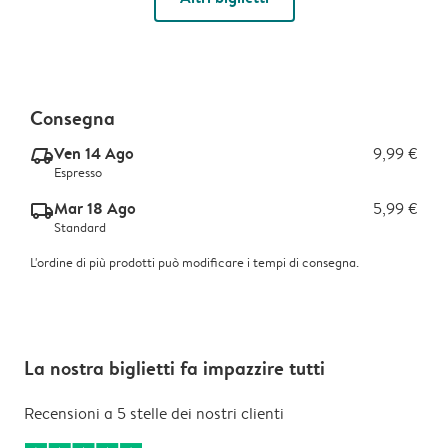
Consegna
Ven 14 Ago
9,99 €
delivery_express_v2
Espresso
Mar 18 Ago
5,99 €
delivery_standard_v2
Standard
L'ordine di più prodotti può modificare i tempi di consegna.
La nostra biglietti fa impazzire tutti
Recensioni a 5 stelle dei nostri clienti