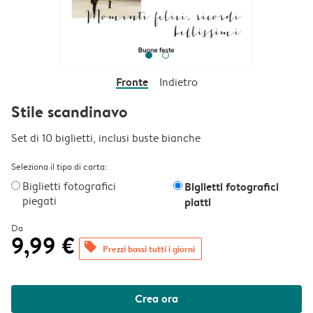
Fronte
Indietro
Stile scandinavo
Set di 10 biglietti, inclusi buste bianche
Seleziona il tipo di carta:
Biglietti fotografici
Biglietti fotografici
piegati
piatti
Da
9,99 €
offers
Prezzi bassi tutti i giorni
Crea ora