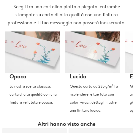
Scegli tra una cartolina piatta o piegata, entrambe
stampate su carta di alta qualità con una finitura
professionale. Il tuo messaggio non passerà inosservato.
Opaca
Lucida
E
La nostra scelta classica:
Questa carta da 235 g/m² fa
Me
carta di alta qualità con una
risplendere le tue foto con
u
finitura vellutata e opaca.
colori vivaci, dettagli nitidi e
g
una finitura lucida.
o
Altri hanno visto anche