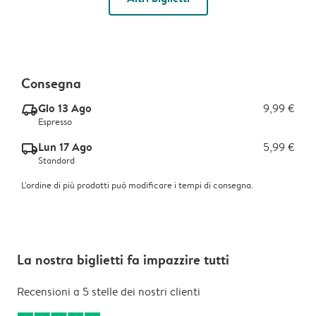
Consegna
Gio 13 Ago
9,99 €
delivery_express_v2
Espresso
Lun 17 Ago
5,99 €
delivery_standard_v2
Standard
L'ordine di più prodotti può modificare i tempi di consegna.
La nostra biglietti fa impazzire tutti
Recensioni a 5 stelle dei nostri clienti