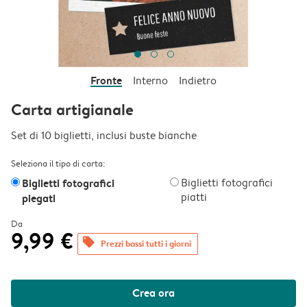
Fronte
Interno
Indietro
Carta artigianale
Set di 10 biglietti, inclusi buste bianche
Seleziona il tipo di carta:
Biglietti fotografici
Biglietti fotografici
piatti
piegati
Da
9,99 €
offers
Prezzi bassi tutti i giorni
Crea ora