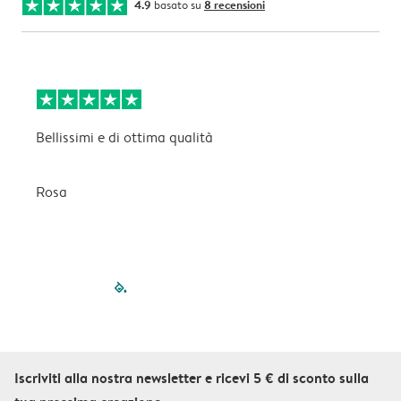
4.9
basato su
8 recensioni
Bellissimi e di ottima qualità
B
Rosa
C
filled-pagination
outlined-paginatio
outlined-paginat
outlined-pagin
outlined-pag
outlined-p
Iscriviti alla nostra newsletter e ricevi 5 € di sconto sulla