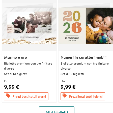
Marmo e oro
Numeri in caratteri mobili
Biglietto premium con tre finiture
Biglietto premium con tre finiture
diverse
diverse
Set di 10 biglietti
Set di 10 biglietti
Da
Da
9,99 €
9,99 €
offers
offers
Prezzi bassi tutti i giorni
Prezzi bassi tutti i giorni
Altri biglietti