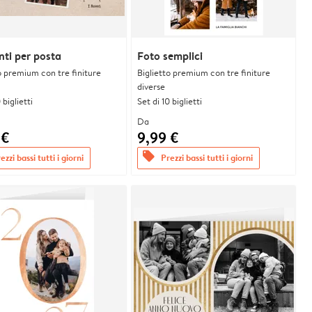
ti per posta
Foto semplici
o premium con tre finiture
Biglietto premium con tre finiture
diverse
 biglietti
Set di 10 biglietti
Da
 €
9,99 €
offers
ezzi bassi tutti i giorni
Prezzi bassi tutti i giorni