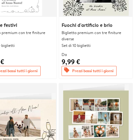
e festivi
Fuochi d'artificio e brio
o premium con tre finiture
Biglietto premium con tre finiture
diverse
 biglietti
Set di 10 biglietti
Da
 €
9,99 €
offers
ezzi bassi tutti i giorni
Prezzi bassi tutti i giorni