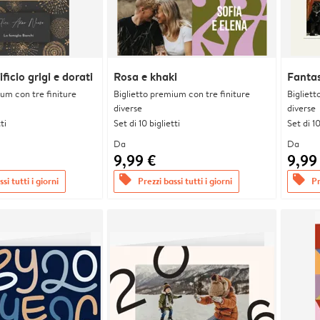
ificio grigi e dorati
Rosa e khaki
Fanta
ium con tre finiture
Biglietto premium con tre finiture
Bigliett
diverse
diverse
ti
Set di 10 biglietti
Set di 10
Da
Da
9,99 €
9,99
offers
offers
si tutti i giorni
Prezzi bassi tutti i giorni
Pr