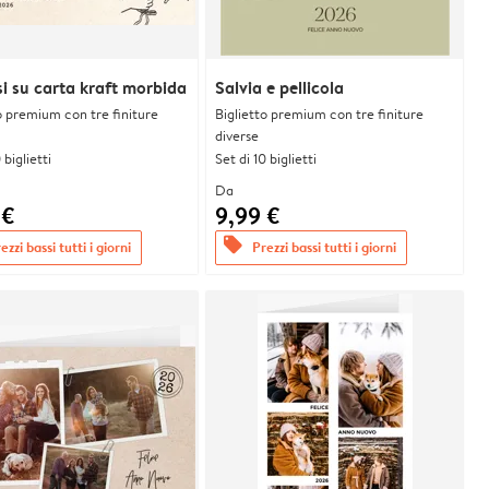
si su carta kraft morbida
Salvia e pellicola
o premium con tre finiture
Biglietto premium con tre finiture
diverse
 biglietti
Set di 10 biglietti
Da
 €
9,99 €
offers
ezzi bassi tutti i giorni
Prezzi bassi tutti i giorni