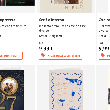
empreverdi
Serif d'inverno
Oro r
ium con tre finiture
Biglietto premium con tre finiture
Bigliett
diverse
diverse
ti
Set di 10 biglietti
Set di 10
Da
Da
9,99 €
9,99
offers
offers
si tutti i giorni
Prezzi bassi tutti i giorni
Pr