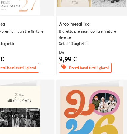
osa
Arco metallico
o premium con tre finiture
Biglietto premium con tre finiture
diverse
 biglietti
Set di 10 biglietti
Da
 €
9,99 €
offers
ezzi bassi tutti i giorni
Prezzi bassi tutti i giorni