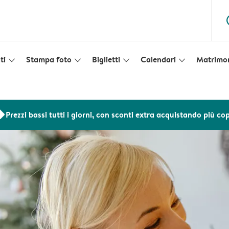
ques
ti
Stampa foto
Biglietti
Calendari
Matrimo
slim_arrow_down
slim_arrow_down
slim_arrow_down
slim_arrow_down
ers
Prezzi bassi tutti i giorni, con sconti extra acquistando più co