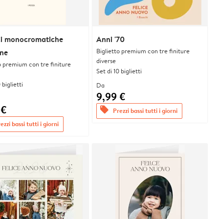
ci monocromatiche
Anni '70
Biglietto premium con tre finiture
ne
diverse
o premium con tre finiture
Set di 10 biglietti
 biglietti
Da
9,99 €
 €
offers
Prezzi bassi tutti i giorni
ezzi bassi tutti i giorni