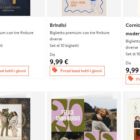
Brindisi
Corni
ium con tre finiture
Biglietto premium con tre finiture
moder
diverse
Bigliett
ti
Set di 10 biglietti
diverse
Set di 10
Da
9,99 €
Da
9,99
offers
si tutti i giorni
Prezzi bassi tutti i giorni
offers
Pr