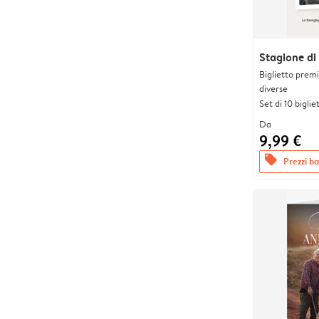
Stagione di
Biglietto prem
diverse
Set di 10 bigliet
Da
9,99 €
offers
Prezzi bas