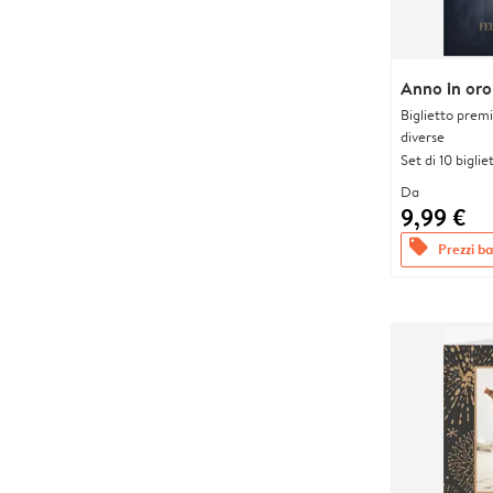
Anno in oro
Biglietto prem
diverse
Set di 10 bigliet
Da
9,99 €
offers
Prezzi bas