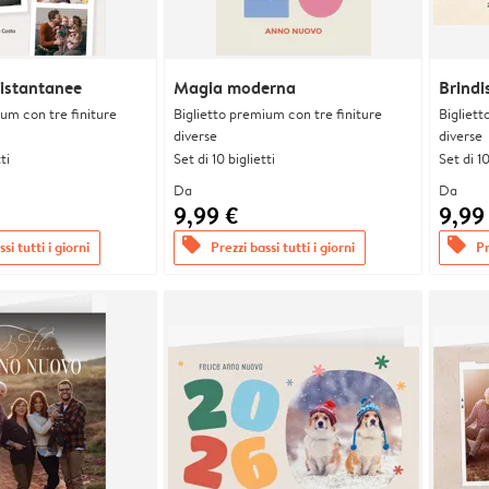
 istantanee
Magia moderna
Brindi
ium con tre finiture
Biglietto premium con tre finiture
Bigliett
diverse
diverse
ti
Set di 10 biglietti
Set di 10
Da
Da
9,99 €
9,99
offers
offers
si tutti i giorni
Prezzi bassi tutti i giorni
Pr