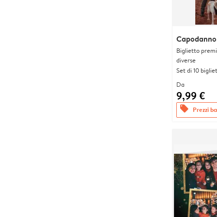
Capodanno 
Biglietto prem
diverse
Set di 10 bigliet
Da
9,99 €
offers
Prezzi bas