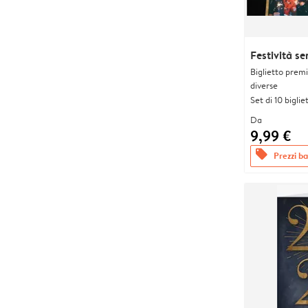
Festività s
Biglietto prem
diverse
Set di 10 bigliet
Da
9,99 €
offers
Prezzi bas