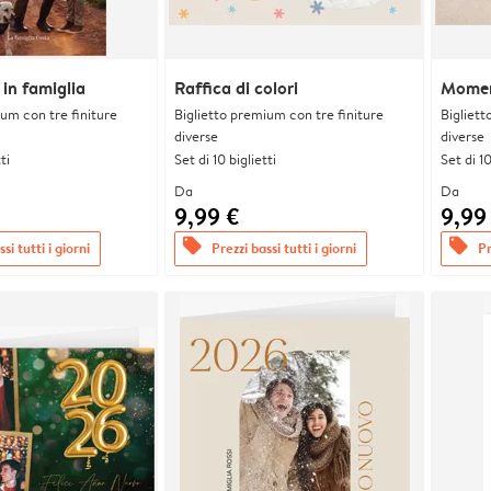
in famiglia
Raffica di colori
Momen
ium con tre finiture
Biglietto premium con tre finiture
Bigliett
diverse
diverse
ti
Set di 10 biglietti
Set di 10
Da
Da
9,99 €
9,99
offers
offers
si tutti i giorni
Prezzi bassi tutti i giorni
Pr