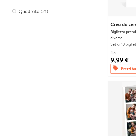
Quadrato
(21)
Crea da zer
Biglietto prem
diverse
Set di 10 bigliet
Da
9,99 €
offers
Prezzi bas