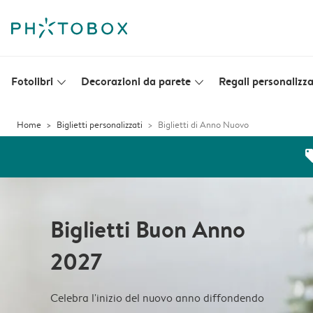
Fotolibri
Decorazioni da parete
Regali personalizza
slim_arrow_down
slim_arrow_down
Home
Biglietti personalizzati
Biglietti di Anno Nuovo
off
Biglietti Buon Anno
2027
Celebra l'inizio del nuovo anno diffondendo