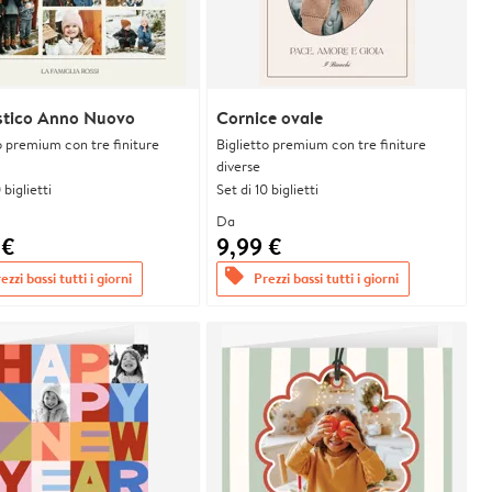
stico Anno Nuovo
Cornice ovale
o premium con tre finiture
Biglietto premium con tre finiture
diverse
 biglietti
Set di 10 biglietti
Da
 €
9,99 €
offers
ezzi bassi tutti i giorni
Prezzi bassi tutti i giorni