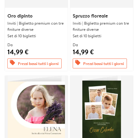
Oro dipinto
Spruzzo floreale
Inviti | Biglietto premium con tre
Inviti | Biglietto premium con tre
finiture diverse
finiture diverse
Set di 10 biglietti
Set di 10 biglietti
Da
Da
14,99 €
14,99 €
offers
offers
Prezzi bassi tutti i giorni
Prezzi bassi tutti i giorni