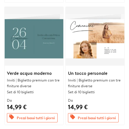
Verde acqua moderno
Un tocco personale
Inviti | Biglietto premium con tre
Inviti | Biglietto premium con tre
finiture diverse
finiture diverse
Set di 10 biglietti
Set di 10 biglietti
Da
Da
14,99 €
14,99 €
offers
offers
Prezzi bassi tutti i giorni
Prezzi bassi tutti i giorni