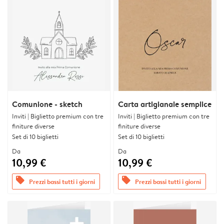
Comunione - sketch
Carta artigianale semplice
Inviti | Biglietto premium con tre
Inviti | Biglietto premium con tre
finiture diverse
finiture diverse
Set di 10 biglietti
Set di 10 biglietti
Da
Da
10,99 €
10,99 €
offers
offers
Prezzi bassi tutti i giorni
Prezzi bassi tutti i giorni