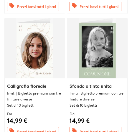
offers
offers
Prezzi bassi tutti i giorni
Prezzi bassi tutti i giorni
Calligrafia floreale
Sfondo a tinta unita
Inviti | Biglietto premium con tre
Inviti | Biglietto premium con tre
finiture diverse
finiture diverse
Set di 10 biglietti
Set di 10 biglietti
Da
Da
14,99 €
14,99 €
offers
offers
Prezzi bassi tutti i giorni
Prezzi bassi tutti i giorni