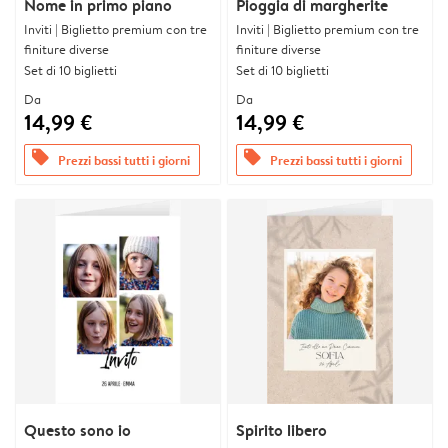
Nome in primo piano
Pioggia di margherite
Inviti | Biglietto premium con tre
Inviti | Biglietto premium con tre
finiture diverse
finiture diverse
Set di 10 biglietti
Set di 10 biglietti
Da
Da
14,99 €
14,99 €
offers
offers
Prezzi bassi tutti i giorni
Prezzi bassi tutti i giorni
Questo sono io
Spirito libero