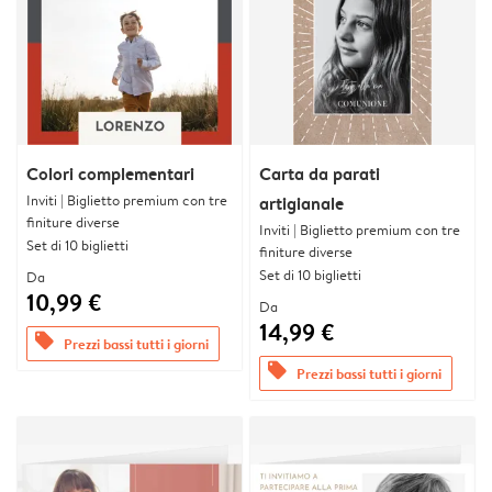
Colori complementari
Carta da parati
Inviti | Biglietto premium con tre
artigianale
finiture diverse
Inviti | Biglietto premium con tre
Set di 10 biglietti
finiture diverse
Set di 10 biglietti
Da
10,99 €
Da
14,99 €
offers
Prezzi bassi tutti i giorni
offers
Prezzi bassi tutti i giorni