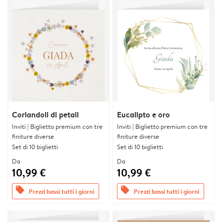
Coriandoli di petali
Eucalipto e oro
Inviti | Biglietto premium con tre
Inviti | Biglietto premium con tre
finiture diverse
finiture diverse
Set di 10 biglietti
Set di 10 biglietti
Da
Da
10,99 €
10,99 €
offers
offers
Prezzi bassi tutti i giorni
Prezzi bassi tutti i giorni