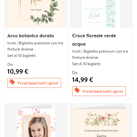
Arco botanico dorato
Croce floreale verde
Inviti | Biglietto premium con tre
acqua
finiture diverse
Inviti | Biglietto premium con tre
Set di 10 biglietti
finiture diverse
Set di 10 biglietti
Da
10,99 €
Da
14,99 €
offers
Prezzi bassi tutti i giorni
offers
Prezzi bassi tutti i giorni