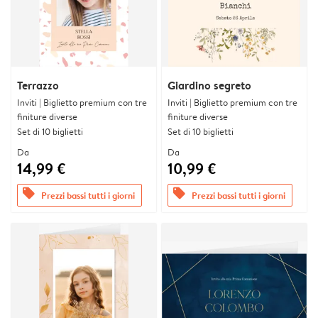
Terrazzo
Giardino segreto
Inviti | Biglietto premium con tre
Inviti | Biglietto premium con tre
finiture diverse
finiture diverse
Set di 10 biglietti
Set di 10 biglietti
Da
Da
14,99 €
10,99 €
offers
offers
Prezzi bassi tutti i giorni
Prezzi bassi tutti i giorni