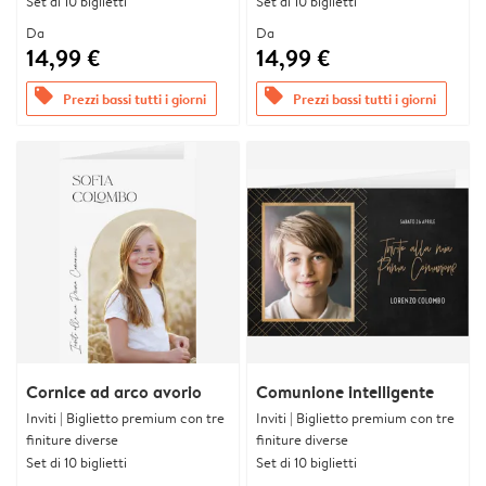
Set di 10 biglietti
Set di 10 biglietti
Da
Da
14,99 €
14,99 €
offers
offers
Prezzi bassi tutti i giorni
Prezzi bassi tutti i giorni
Cornice ad arco avorio
Comunione intelligente
Inviti | Biglietto premium con tre
Inviti | Biglietto premium con tre
finiture diverse
finiture diverse
Set di 10 biglietti
Set di 10 biglietti