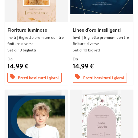
Fioritura luminosa
Linee d'oro intelligenti
Inviti | Biglietto premium con tre
Inviti | Biglietto premium con tre
finiture diverse
finiture diverse
Set di 10 biglietti
Set di 10 biglietti
Da
Da
14,99 €
14,99 €
offers
offers
Prezzi bassi tutti i giorni
Prezzi bassi tutti i giorni