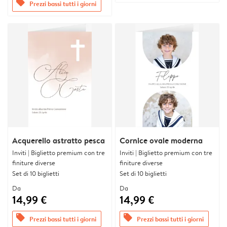
offers
Prezzi bassi tutti i giorni
Acquerello astratto pesca
Cornice ovale moderna
Inviti | Biglietto premium con tre
Inviti | Biglietto premium con tre
finiture diverse
finiture diverse
Set di 10 biglietti
Set di 10 biglietti
Da
Da
14,99 €
14,99 €
offers
offers
Prezzi bassi tutti i giorni
Prezzi bassi tutti i giorni