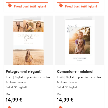
offers
offers
Prezzi bassi tutti i giorni
Prezzi bassi tutti i giorni
Fotogrammi eleganti
Comunione - minimal
Inviti | Biglietto premium con tre
Inviti | Biglietto premium con tre
finiture diverse
finiture diverse
Set di 10 biglietti
Set di 10 biglietti
Da
Da
14,99 €
14,99 €