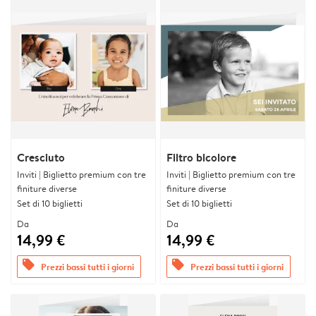
Cresciuto
Filtro bicolore
Inviti | Biglietto premium con tre
Inviti | Biglietto premium con tre
finiture diverse
finiture diverse
Set di 10 biglietti
Set di 10 biglietti
Da
Da
14,99 €
14,99 €
offers
offers
Prezzi bassi tutti i giorni
Prezzi bassi tutti i giorni