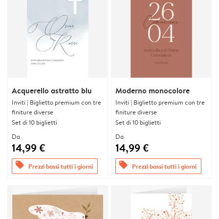
Acquerello astratto blu
Moderno monocolore
Inviti | Biglietto premium con tre
Inviti | Biglietto premium con tre
finiture diverse
finiture diverse
Set di 10 biglietti
Set di 10 biglietti
Da
Da
14,99 €
14,99 €
offers
offers
Prezzi bassi tutti i giorni
Prezzi bassi tutti i giorni