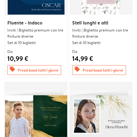
Fluente - indaco
Steli lunghi e alti
Inviti | Biglietto premium con tre
Inviti | Biglietto premium con tre
finiture diverse
finiture diverse
Set di 10 biglietti
Set di 10 biglietti
Da
Da
10,99 €
14,99 €
offers
offers
Prezzi bassi tutti i giorni
Prezzi bassi tutti i giorni