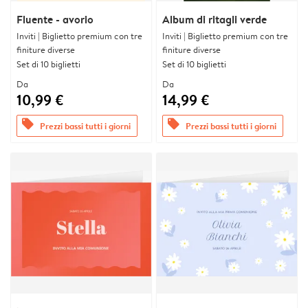
Fluente - avorio
Album di ritagli verde
Inviti | Biglietto premium con tre
Inviti | Biglietto premium con tre
finiture diverse
finiture diverse
Set di 10 biglietti
Set di 10 biglietti
Da
Da
10,99 €
14,99 €
offers
offers
Prezzi bassi tutti i giorni
Prezzi bassi tutti i giorni