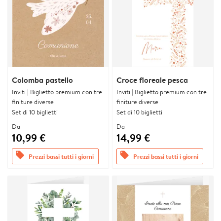
Colomba pastello
Croce floreale pesca
Inviti | Biglietto premium con tre
Inviti | Biglietto premium con tre
finiture diverse
finiture diverse
Set di 10 biglietti
Set di 10 biglietti
Da
Da
10,99 €
14,99 €
offers
offers
Prezzi bassi tutti i giorni
Prezzi bassi tutti i giorni