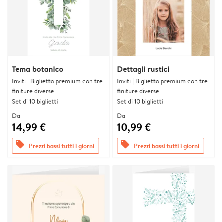
Tema botanico
Dettagli rustici
Inviti | Biglietto premium con tre
Inviti | Biglietto premium con tre
finiture diverse
finiture diverse
Set di 10 biglietti
Set di 10 biglietti
Da
Da
14,99 €
10,99 €
offers
offers
Prezzi bassi tutti i giorni
Prezzi bassi tutti i giorni