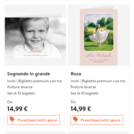
Sognando in grande
Rosa
Inviti | Biglietto premium con tre
Inviti | Biglietto premium con tre
finiture diverse
finiture diverse
Set di 10 biglietti
Set di 10 biglietti
Da
Da
14,99 €
14,99 €
offers
offers
Prezzi bassi tutti i giorni
Prezzi bassi tutti i giorni