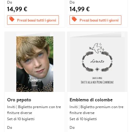
Da
Da
14,99 €
14,99 €
offers
offers
Prezzi bassi tutti i giorni
Prezzi bassi tutti i giorni
Oro pepato
Emblema di colombe
Inviti | Biglietto premium con tre
Inviti | Biglietto premium con tre
finiture diverse
finiture diverse
Set di 10 biglietti
Set di 10 biglietti
Da
Da