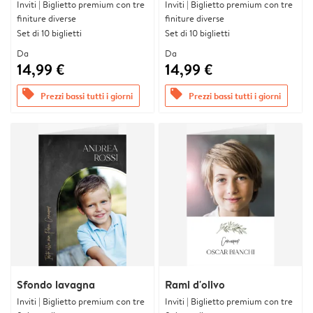
Inviti | Biglietto premium con tre
Inviti | Biglietto premium con tre
finiture diverse
finiture diverse
Set di 10 biglietti
Set di 10 biglietti
Da
Da
14,99 €
14,99 €
offers
offers
Prezzi bassi tutti i giorni
Prezzi bassi tutti i giorni
Sfondo lavagna
Rami d'olivo
Inviti | Biglietto premium con tre
Inviti | Biglietto premium con tre