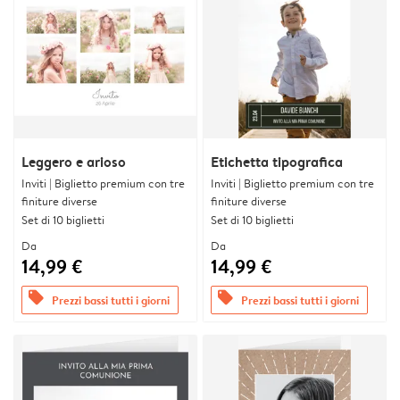
Leggero e arioso
Etichetta tipografica
Inviti | Biglietto premium con tre
Inviti | Biglietto premium con tre
finiture diverse
finiture diverse
Set di 10 biglietti
Set di 10 biglietti
Da
Da
14,99 €
14,99 €
offers
offers
Prezzi bassi tutti i giorni
Prezzi bassi tutti i giorni