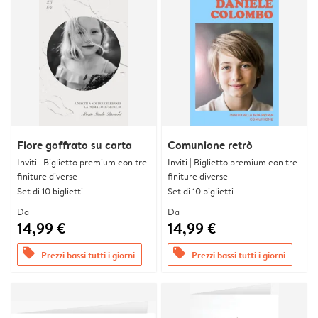
Fiore goffrato su carta
Comunione retrò
Inviti | Biglietto premium con tre
Inviti | Biglietto premium con tre
finiture diverse
finiture diverse
Set di 10 biglietti
Set di 10 biglietti
Da
Da
14,99 €
14,99 €
offers
offers
Prezzi bassi tutti i giorni
Prezzi bassi tutti i giorni