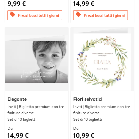
9,99 €
14,99 €
offers
offers
Prezzi bassi tutti i giorni
Prezzi bassi tutti i giorni
Elegante
Fiori selvatici
Inviti | Biglietto premium con tre
Inviti | Biglietto premium con tre
finiture diverse
finiture diverse
Set di 10 biglietti
Set di 10 biglietti
Da
Da
14,99 €
10,99 €