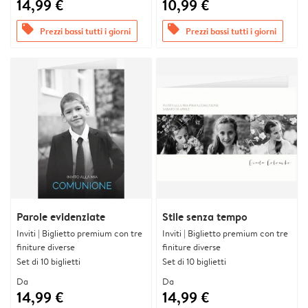
14,99 €
10,99 €
offers
offers
Prezzi bassi tutti i giorni
Prezzi bassi tutti i giorni
Parole evidenziate
Stile senza tempo
Inviti | Biglietto premium con tre
Inviti | Biglietto premium con tre
finiture diverse
finiture diverse
Set di 10 biglietti
Set di 10 biglietti
Da
Da
14,99 €
14,99 €