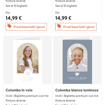
finiture diverse
finiture diverse
Set di 10 biglietti
Set di 10 biglietti
Da
Da
14,99 €
14,99 €
offers
offers
Prezzi bassi tutti i giorni
Prezzi bassi tutti i giorni
Colomba in volo
Colomba bianca luminosa
Inviti | Biglietto premium con tre
Inviti | Biglietto premium con tre
finiture diverse
finiture diverse