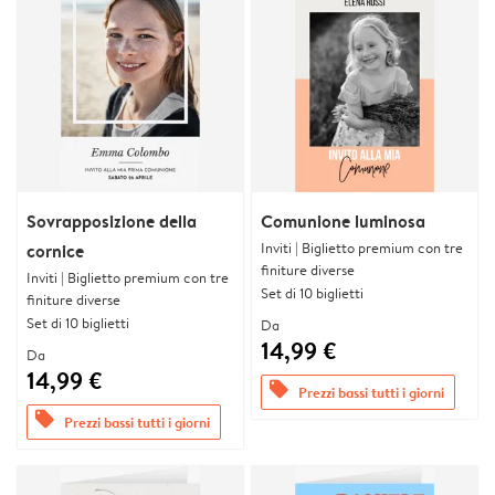
Sovrapposizione della
Comunione luminosa
Inviti | Biglietto premium con tre
cornice
finiture diverse
Inviti | Biglietto premium con tre
Set di 10 biglietti
finiture diverse
Set di 10 biglietti
Da
14,99 €
Da
14,99 €
offers
Prezzi bassi tutti i giorni
offers
Prezzi bassi tutti i giorni