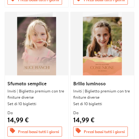
Sfumato semplice
Brilla luminoso
Inviti | Biglietto premium con tre
Inviti | Biglietto premium con tre
finiture diverse
finiture diverse
Set di 10 biglietti
Set di 10 biglietti
Da
Da
14,99 €
14,99 €
offers
offers
Prezzi bassi tutti i giorni
Prezzi bassi tutti i giorni