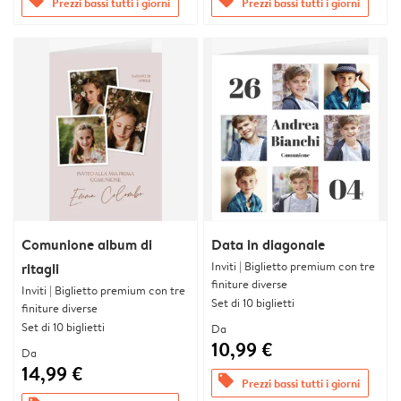
offers
offers
Prezzi bassi tutti i giorni
Prezzi bassi tutti i giorni
Comunione album di
Data in diagonale
Inviti | Biglietto premium con tre
ritagli
finiture diverse
Inviti | Biglietto premium con tre
Set di 10 biglietti
finiture diverse
Set di 10 biglietti
Da
10,99 €
Da
14,99 €
offers
Prezzi bassi tutti i giorni