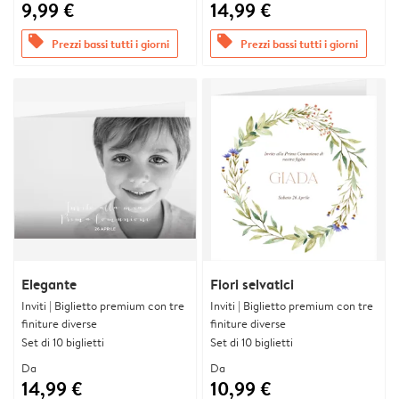
9,99 €
14,99 €
offers
offers
Prezzi bassi tutti i giorni
Prezzi bassi tutti i giorni
Elegante
Fiori selvatici
Inviti | Biglietto premium con tre
Inviti | Biglietto premium con tre
finiture diverse
finiture diverse
Set di 10 biglietti
Set di 10 biglietti
Da
Da
14,99 €
10,99 €