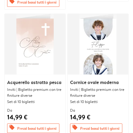
offers
Prezzi bassi tutti i giorni
Acquerello astratto pesca
Cornice ovale moderna
Inviti | Biglietto premium con tre
Inviti | Biglietto premium con tre
finiture diverse
finiture diverse
Set di 10 biglietti
Set di 10 biglietti
Da
Da
14,99 €
14,99 €
offers
offers
Prezzi bassi tutti i giorni
Prezzi bassi tutti i giorni