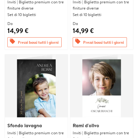
Inviti | Biglietto premium con tre
Inviti | Biglietto premium con tre
finiture diverse
finiture diverse
Set di 10 biglietti
Set di 10 biglietti
Da
Da
14,99 €
14,99 €
offers
offers
Prezzi bassi tutti i giorni
Prezzi bassi tutti i giorni
Sfondo lavagna
Rami d'olivo
Inviti | Biglietto premium con tre
Inviti | Biglietto premium con tre