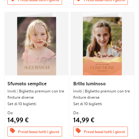
Sfumato semplice
Brilla luminoso
Inviti | Biglietto premium con tre
Inviti | Biglietto premium con tre
finiture diverse
finiture diverse
Set di 10 biglietti
Set di 10 biglietti
Da
Da
14,99 €
14,99 €
offers
offers
Prezzi bassi tutti i giorni
Prezzi bassi tutti i giorni