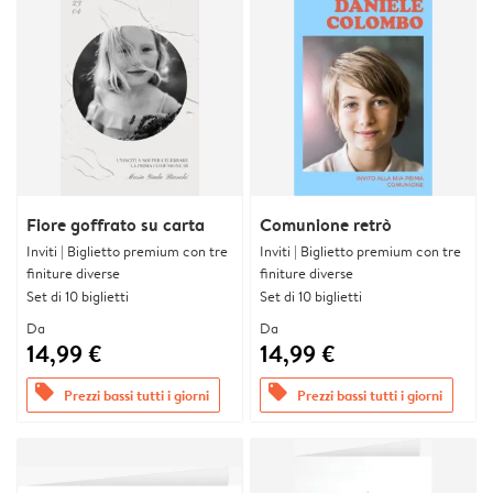
Fiore goffrato su carta
Comunione retrò
Inviti | Biglietto premium con tre
Inviti | Biglietto premium con tre
finiture diverse
finiture diverse
Set di 10 biglietti
Set di 10 biglietti
Da
Da
14,99 €
14,99 €
offers
offers
Prezzi bassi tutti i giorni
Prezzi bassi tutti i giorni