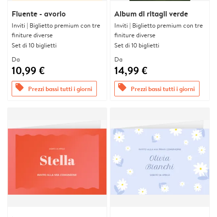
Fluente - avorio
Album di ritagli verde
Inviti | Biglietto premium con tre
Inviti | Biglietto premium con tre
finiture diverse
finiture diverse
Set di 10 biglietti
Set di 10 biglietti
Da
Da
10,99 €
14,99 €
offers
offers
Prezzi bassi tutti i giorni
Prezzi bassi tutti i giorni