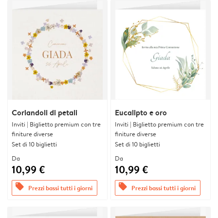
Coriandoli di petali
Eucalipto e oro
Inviti | Biglietto premium con tre
Inviti | Biglietto premium con tre
finiture diverse
finiture diverse
Set di 10 biglietti
Set di 10 biglietti
Da
Da
10,99 €
10,99 €
offers
offers
Prezzi bassi tutti i giorni
Prezzi bassi tutti i giorni