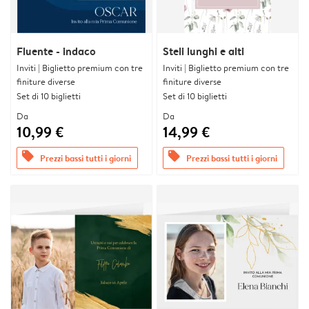
Fluente - indaco
Steli lunghi e alti
Inviti | Biglietto premium con tre
Inviti | Biglietto premium con tre
finiture diverse
finiture diverse
Set di 10 biglietti
Set di 10 biglietti
Da
Da
10,99 €
14,99 €
offers
offers
Prezzi bassi tutti i giorni
Prezzi bassi tutti i giorni