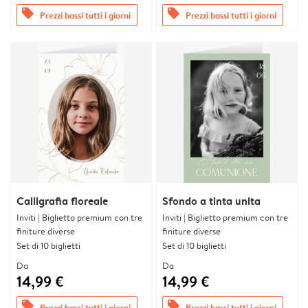
offers
offers
Prezzi bassi tutti i giorni
Prezzi bassi tutti i giorni
Calligrafia floreale
Sfondo a tinta unita
Inviti | Biglietto premium con tre
Inviti | Biglietto premium con tre
finiture diverse
finiture diverse
Set di 10 biglietti
Set di 10 biglietti
Da
Da
14,99 €
14,99 €
offers
offers
Prezzi bassi tutti i giorni
Prezzi bassi tutti i giorni