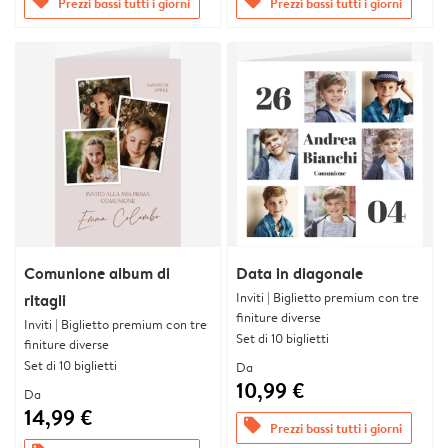
offers
offers
Prezzi bassi tutti i giorni
Prezzi bassi tutti i giorni
Comunione album di
Data in diagonale
Inviti | Biglietto premium con tre
ritagli
finiture diverse
Inviti | Biglietto premium con tre
Set di 10 biglietti
finiture diverse
Set di 10 biglietti
Da
10,99 €
Da
14,99 €
offers
Prezzi bassi tutti i giorni