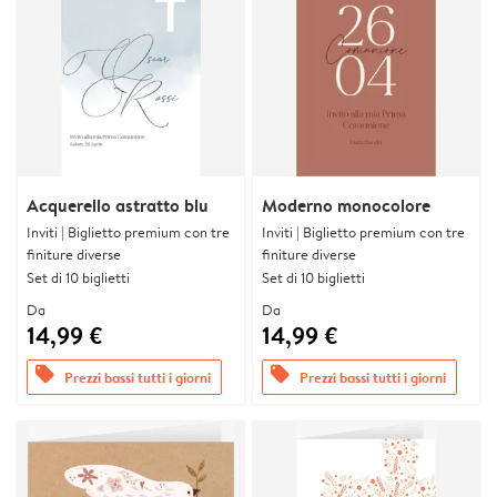
Acquerello astratto blu
Moderno monocolore
Inviti | Biglietto premium con tre
Inviti | Biglietto premium con tre
finiture diverse
finiture diverse
Set di 10 biglietti
Set di 10 biglietti
Da
Da
14,99 €
14,99 €
offers
offers
Prezzi bassi tutti i giorni
Prezzi bassi tutti i giorni