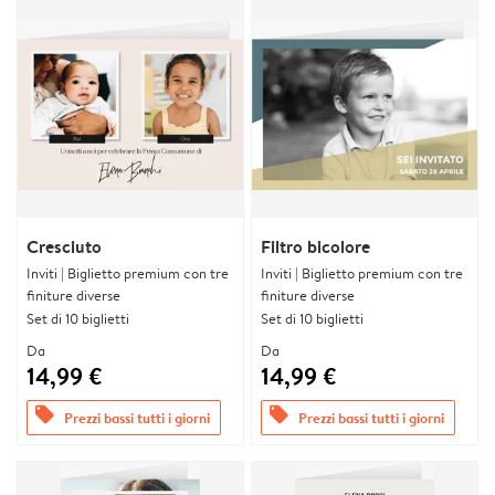
Cresciuto
Filtro bicolore
Inviti | Biglietto premium con tre
Inviti | Biglietto premium con tre
finiture diverse
finiture diverse
Set di 10 biglietti
Set di 10 biglietti
Da
Da
14,99 €
14,99 €
offers
offers
Prezzi bassi tutti i giorni
Prezzi bassi tutti i giorni