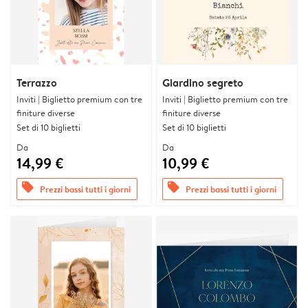
Terrazzo
Giardino segreto
Inviti | Biglietto premium con tre
Inviti | Biglietto premium con tre
finiture diverse
finiture diverse
Set di 10 biglietti
Set di 10 biglietti
Da
Da
14,99 €
10,99 €
offers
offers
Prezzi bassi tutti i giorni
Prezzi bassi tutti i giorni