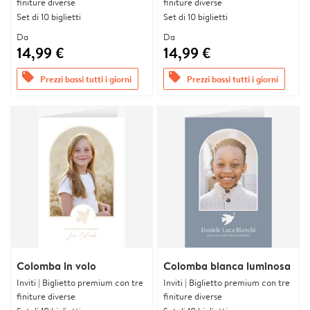
finiture diverse
finiture diverse
Set di 10 biglietti
Set di 10 biglietti
Da
Da
14,99 €
14,99 €
offers
offers
Prezzi bassi tutti i giorni
Prezzi bassi tutti i giorni
Colomba in volo
Colomba bianca luminosa
Inviti | Biglietto premium con tre
Inviti | Biglietto premium con tre
finiture diverse
finiture diverse