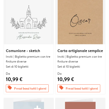
Comunione - sketch
Carta artigianale semplice
Inviti | Biglietto premium con tre
Inviti | Biglietto premium con tre
finiture diverse
finiture diverse
Set di 10 biglietti
Set di 10 biglietti
Da
Da
10,99 €
10,99 €
offers
offers
Prezzi bassi tutti i giorni
Prezzi bassi tutti i giorni