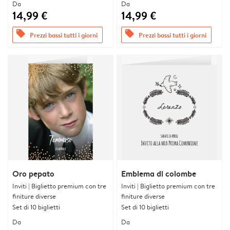
Da
Da
14,99 €
14,99 €
offers
offers
Prezzi bassi tutti i giorni
Prezzi bassi tutti i giorni
Oro pepato
Emblema di colombe
Inviti | Biglietto premium con tre
Inviti | Biglietto premium con tre
finiture diverse
finiture diverse
Set di 10 biglietti
Set di 10 biglietti
Da
Da