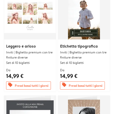
Leggero e arioso
Etichetta tipografica
Inviti | Biglietto premium con tre
Inviti | Biglietto premium con tre
finiture diverse
finiture diverse
Set di 10 biglietti
Set di 10 biglietti
Da
Da
14,99 €
14,99 €
offers
offers
Prezzi bassi tutti i giorni
Prezzi bassi tutti i giorni