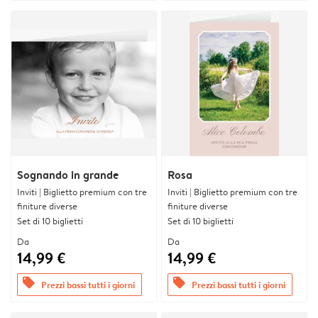
Sognando in grande
Rosa
Inviti | Biglietto premium con tre
Inviti | Biglietto premium con tre
finiture diverse
finiture diverse
Set di 10 biglietti
Set di 10 biglietti
Da
Da
14,99 €
14,99 €
offers
offers
Prezzi bassi tutti i giorni
Prezzi bassi tutti i giorni