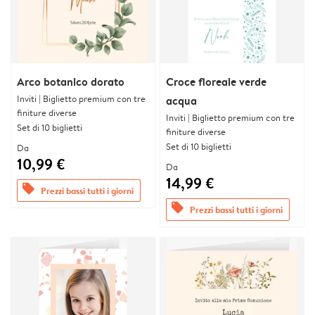
Arco botanico dorato
Croce floreale verde
Inviti | Biglietto premium con tre
acqua
finiture diverse
Inviti | Biglietto premium con tre
Set di 10 biglietti
finiture diverse
Set di 10 biglietti
Da
10,99 €
Da
14,99 €
offers
Prezzi bassi tutti i giorni
offers
Prezzi bassi tutti i giorni