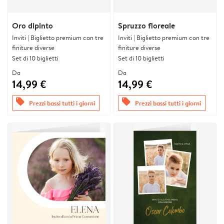
Oro dipinto
Spruzzo floreale
Inviti | Biglietto premium con tre
Inviti | Biglietto premium con tre
finiture diverse
finiture diverse
Set di 10 biglietti
Set di 10 biglietti
Da
Da
14,99 €
14,99 €
offers
offers
Prezzi bassi tutti i giorni
Prezzi bassi tutti i giorni