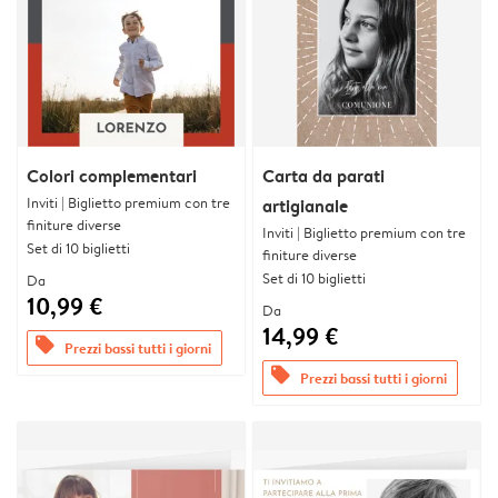
Colori complementari
Carta da parati
Inviti | Biglietto premium con tre
artigianale
finiture diverse
Inviti | Biglietto premium con tre
Set di 10 biglietti
finiture diverse
Set di 10 biglietti
Da
10,99 €
Da
14,99 €
offers
Prezzi bassi tutti i giorni
offers
Prezzi bassi tutti i giorni