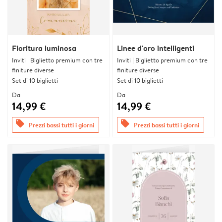
Fioritura luminosa
Linee d'oro intelligenti
Inviti | Biglietto premium con tre
Inviti | Biglietto premium con tre
finiture diverse
finiture diverse
Set di 10 biglietti
Set di 10 biglietti
Da
Da
14,99 €
14,99 €
offers
offers
Prezzi bassi tutti i giorni
Prezzi bassi tutti i giorni