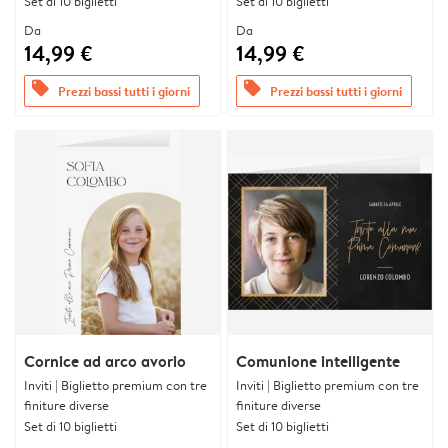
Set di 10 biglietti
Set di 10 biglietti
Da
Da
14,99 €
14,99 €
offers
offers
Prezzi bassi tutti i giorni
Prezzi bassi tutti i giorni
Cornice ad arco avorio
Comunione intelligente
Inviti | Biglietto premium con tre
Inviti | Biglietto premium con tre
finiture diverse
finiture diverse
Set di 10 biglietti
Set di 10 biglietti