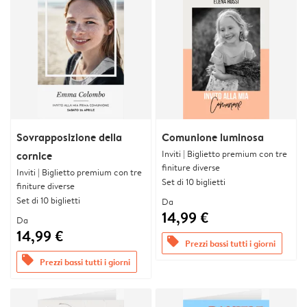
Sovrapposizione della
Comunione luminosa
Inviti | Biglietto premium con tre
cornice
finiture diverse
Inviti | Biglietto premium con tre
Set di 10 biglietti
finiture diverse
Set di 10 biglietti
Da
14,99 €
Da
14,99 €
offers
Prezzi bassi tutti i giorni
offers
Prezzi bassi tutti i giorni