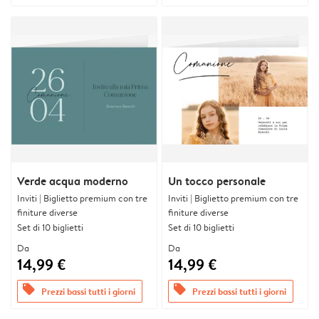
Verde acqua moderno
Un tocco personale
Inviti | Biglietto premium con tre
Inviti | Biglietto premium con tre
finiture diverse
finiture diverse
Set di 10 biglietti
Set di 10 biglietti
Da
Da
14,99 €
14,99 €
offers
offers
Prezzi bassi tutti i giorni
Prezzi bassi tutti i giorni