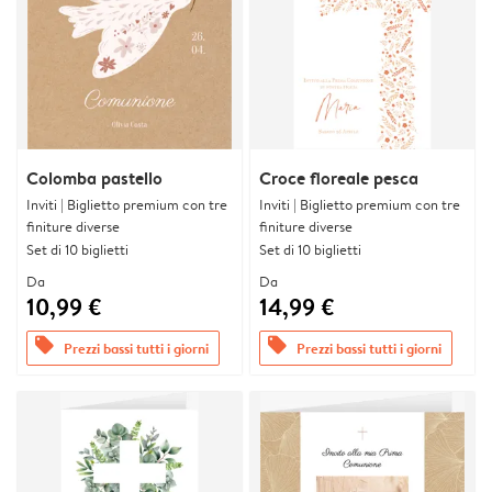
Colomba pastello
Croce floreale pesca
Inviti | Biglietto premium con tre
Inviti | Biglietto premium con tre
finiture diverse
finiture diverse
Set di 10 biglietti
Set di 10 biglietti
Da
Da
10,99 €
14,99 €
offers
offers
Prezzi bassi tutti i giorni
Prezzi bassi tutti i giorni