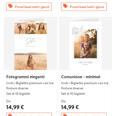
offers
offers
Prezzi bassi tutti i giorni
Prezzi bassi tutti i giorni
Fotogrammi eleganti
Comunione - minimal
Inviti | Biglietto premium con tre
Inviti | Biglietto premium con tre
finiture diverse
finiture diverse
Set di 10 biglietti
Set di 10 biglietti
Da
Da
14,99 €
14,99 €