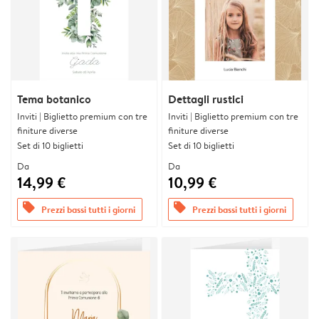
Tema botanico
Dettagli rustici
Inviti | Biglietto premium con tre
Inviti | Biglietto premium con tre
finiture diverse
finiture diverse
Set di 10 biglietti
Set di 10 biglietti
Da
Da
14,99 €
10,99 €
offers
offers
Prezzi bassi tutti i giorni
Prezzi bassi tutti i giorni