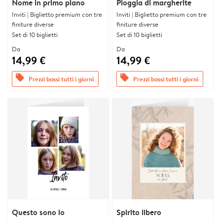
Nome in primo piano
Pioggia di margherite
Inviti | Biglietto premium con tre
Inviti | Biglietto premium con tre
finiture diverse
finiture diverse
Set di 10 biglietti
Set di 10 biglietti
Da
Da
14,99 €
14,99 €
offers
offers
Prezzi bassi tutti i giorni
Prezzi bassi tutti i giorni
Questo sono io
Spirito libero