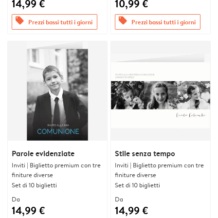
14,99 €
10,99 €
offers
offers
Prezzi bassi tutti i giorni
Prezzi bassi tutti i giorni
Parole evidenziate
Stile senza tempo
Inviti | Biglietto premium con tre
Inviti | Biglietto premium con tre
finiture diverse
finiture diverse
Set di 10 biglietti
Set di 10 biglietti
Da
Da
14,99 €
14,99 €