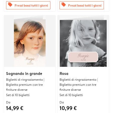
offers
offers
Prezzi bassi tutti i giorni
Prezzi bassi tutti i giorni
Sognando in grande
Rosa
Biglietti di ringraziamento |
Biglietti di ringraziamento |
Biglietto premium con tre
Biglietto premium con tre
finiture diverse
finiture diverse
Set di 10 biglietti
Set di 10 biglietti
Da
Da
14,99 €
10,99 €