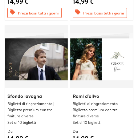
14,99 €
14,99 €
offers
offers
Prezzi bassi tutti i giorni
Prezzi bassi tutti i giorni
Sfondo lavagna
Rami d'olivo
Biglietti di ringraziamento |
Biglietti di ringraziamento |
Biglietto premium con tre
Biglietto premium con tre
finiture diverse
finiture diverse
Set di 10 biglietti
Set di 10 biglietti
Da
Da