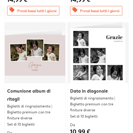
offers
offers
Prezzi bassi tutti i giorni
Prezzi bassi tutti i giorni
Comunione album di
Data in diagonale
Biglietti di ringraziamento |
ritagli
Biglietto premium con tre
Biglietti di ringraziamento |
finiture diverse
Biglietto premium con tre
Set di 10 biglietti
finiture diverse
Set di 10 biglietti
Da
10,99 €
Da