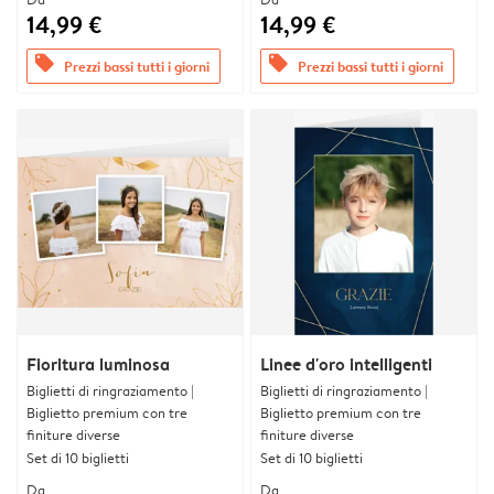
14,99 €
14,99 €
offers
offers
Prezzi bassi tutti i giorni
Prezzi bassi tutti i giorni
Fioritura luminosa
Linee d'oro intelligenti
Biglietti di ringraziamento |
Biglietti di ringraziamento |
Biglietto premium con tre
Biglietto premium con tre
finiture diverse
finiture diverse
Set di 10 biglietti
Set di 10 biglietti
Da
Da