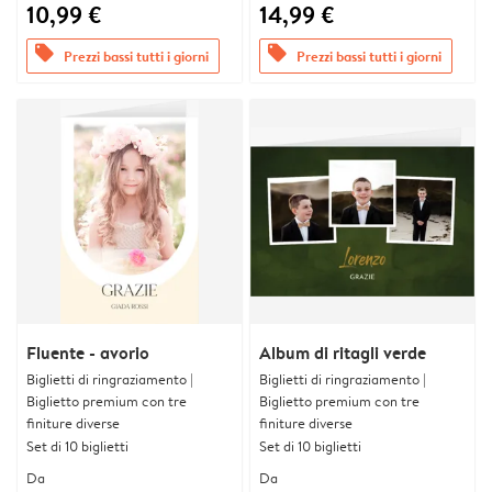
10,99 €
14,99 €
offers
offers
Prezzi bassi tutti i giorni
Prezzi bassi tutti i giorni
Fluente - avorio
Album di ritagli verde
Biglietti di ringraziamento |
Biglietti di ringraziamento |
Biglietto premium con tre
Biglietto premium con tre
finiture diverse
finiture diverse
Set di 10 biglietti
Set di 10 biglietti
Da
Da