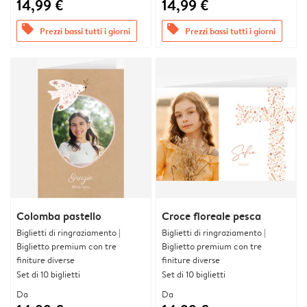
14,99 €
14,99 €
offers
offers
Prezzi bassi tutti i giorni
Prezzi bassi tutti i giorni
Colomba pastello
Croce floreale pesca
Biglietti di ringraziamento |
Biglietti di ringraziamento |
Biglietto premium con tre
Biglietto premium con tre
finiture diverse
finiture diverse
Set di 10 biglietti
Set di 10 biglietti
Da
Da