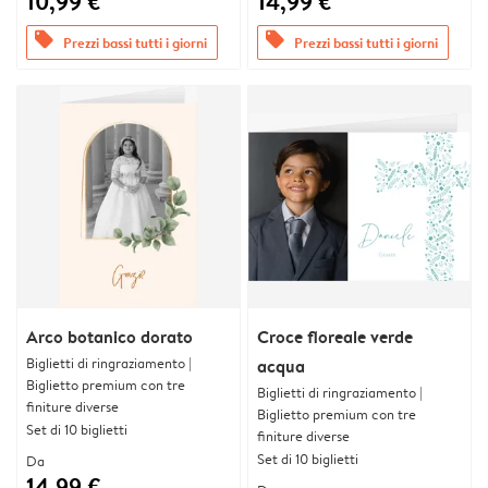
10,99 €
14,99 €
offers
offers
Prezzi bassi tutti i giorni
Prezzi bassi tutti i giorni
Arco botanico dorato
Croce floreale verde
Biglietti di ringraziamento |
acqua
Biglietto premium con tre
Biglietti di ringraziamento |
finiture diverse
Biglietto premium con tre
Set di 10 biglietti
finiture diverse
Set di 10 biglietti
Da
14,99 €