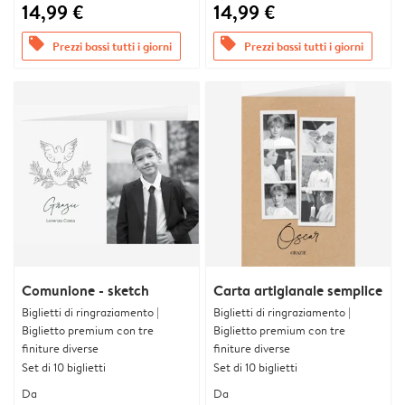
14,99 €
14,99 €
offers
offers
Prezzi bassi tutti i giorni
Prezzi bassi tutti i giorni
Comunione - sketch
Carta artigianale semplice
Biglietti di ringraziamento |
Biglietti di ringraziamento |
Biglietto premium con tre
Biglietto premium con tre
finiture diverse
finiture diverse
Set di 10 biglietti
Set di 10 biglietti
Da
Da