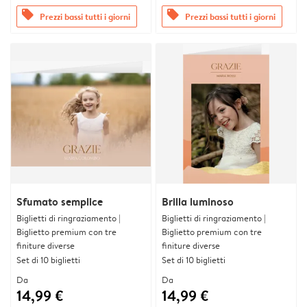
offers
offers
Prezzi bassi tutti i giorni
Prezzi bassi tutti i giorni
Sfumato semplice
Brilla luminoso
Biglietti di ringraziamento |
Biglietti di ringraziamento |
Biglietto premium con tre
Biglietto premium con tre
finiture diverse
finiture diverse
Set di 10 biglietti
Set di 10 biglietti
Da
Da
14,99 €
14,99 €