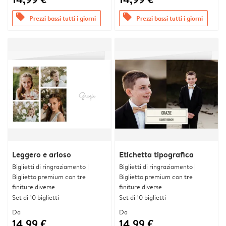
offers
offers
Prezzi bassi tutti i giorni
Prezzi bassi tutti i giorni
Leggero e arioso
Etichetta tipografica
Biglietti di ringraziamento |
Biglietti di ringraziamento |
Biglietto premium con tre
Biglietto premium con tre
finiture diverse
finiture diverse
Set di 10 biglietti
Set di 10 biglietti
Da
Da
14,99 €
14,99 €