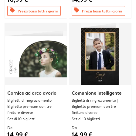
offers
offers
Prezzi bassi tutti i giorni
Prezzi bassi tutti i giorni
Cornice ad arco avorio
Comunione intelligente
Biglietti di ringraziamento |
Biglietti di ringraziamento |
Biglietto premium con tre
Biglietto premium con tre
finiture diverse
finiture diverse
Set di 10 biglietti
Set di 10 biglietti
Da
Da
14,99 €
14,99 €