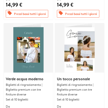
14,99 €
14,99 €
offers
offers
Prezzi bassi tutti i giorni
Prezzi bassi tutti i giorni
Verde acqua moderno
Un tocco personale
Biglietti di ringraziamento |
Biglietti di ringraziamento |
Biglietto premium con tre
Biglietto premium con tre
finiture diverse
finiture diverse
Set di 10 biglietti
Set di 10 biglietti
Da
Da