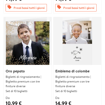
offers
offers
Prezzi bassi tutti i giorni
Prezzi bassi tutti i giorni
Oro pepato
Emblema di colombe
Biglietti di ringraziamento |
Biglietti di ringraziamento |
Biglietto premium con tre
Biglietto premium con tre
finiture diverse
finiture diverse
Set di 10 biglietti
Set di 10 biglietti
Da
Da
10,99 €
14,99 €