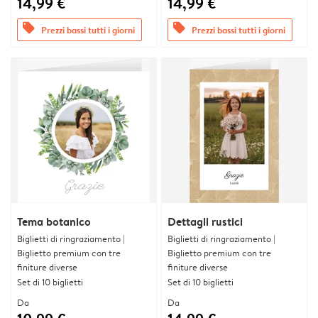
14,99 €
14,99 €
offers
offers
Prezzi bassi tutti i giorni
Prezzi bassi tutti i giorni
Tema botanico
Dettagli rustici
Biglietti di ringraziamento |
Biglietti di ringraziamento |
Biglietto premium con tre
Biglietto premium con tre
finiture diverse
finiture diverse
Set di 10 biglietti
Set di 10 biglietti
Da
Da