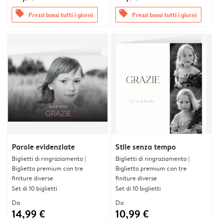
offers
offers
Prezzi bassi tutti i giorni
Prezzi bassi tutti i giorni
Parole evidenziate
Stile senza tempo
Biglietti di ringraziamento |
Biglietti di ringraziamento |
Biglietto premium con tre
Biglietto premium con tre
finiture diverse
finiture diverse
Set di 10 biglietti
Set di 10 biglietti
Da
Da
14,99 €
10,99 €