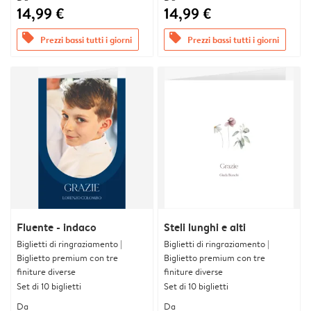
14,99 €
14,99 €
offers
offers
Prezzi bassi tutti i giorni
Prezzi bassi tutti i giorni
Fluente - indaco
Steli lunghi e alti
Biglietti di ringraziamento |
Biglietti di ringraziamento |
Biglietto premium con tre
Biglietto premium con tre
finiture diverse
finiture diverse
Set di 10 biglietti
Set di 10 biglietti
Da
Da