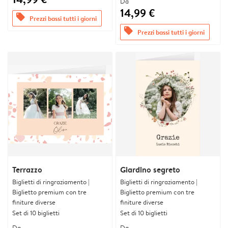
Da
14,99 €
offers
Prezzi bassi tutti i giorni
offers
Prezzi bassi tutti i giorni
Terrazzo
Giardino segreto
Biglietti di ringraziamento |
Biglietti di ringraziamento |
Biglietto premium con tre
Biglietto premium con tre
finiture diverse
finiture diverse
Set di 10 biglietti
Set di 10 biglietti
Da
Da