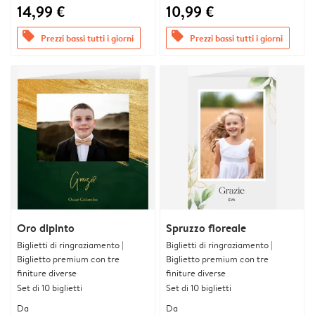
14,99 €
10,99 €
offers
offers
Prezzi bassi tutti i giorni
Prezzi bassi tutti i giorni
Oro dipinto
Spruzzo floreale
Biglietti di ringraziamento |
Biglietti di ringraziamento |
Biglietto premium con tre
Biglietto premium con tre
finiture diverse
finiture diverse
Set di 10 biglietti
Set di 10 biglietti
Da
Da