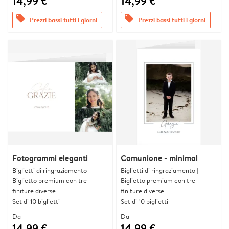
14,99 €
14,99 €
offers
offers
Prezzi bassi tutti i giorni
Prezzi bassi tutti i giorni
Fotogrammi eleganti
Comunione - minimal
Biglietti di ringraziamento |
Biglietti di ringraziamento |
Biglietto premium con tre
Biglietto premium con tre
finiture diverse
finiture diverse
Set di 10 biglietti
Set di 10 biglietti
Da
Da
14,99 €
14,99 €