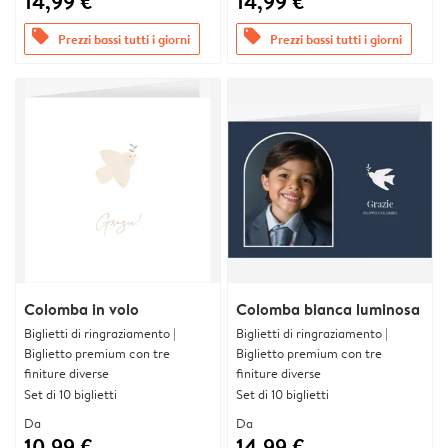
14,99 €
14,99 €
offers
offers
Prezzi bassi tutti i giorni
Prezzi bassi tutti i giorni
Colomba in volo
Colomba bianca luminosa
Biglietti di ringraziamento |
Biglietti di ringraziamento |
Biglietto premium con tre
Biglietto premium con tre
finiture diverse
finiture diverse
Set di 10 biglietti
Set di 10 biglietti
Da
Da
10,99 €
14,99 €