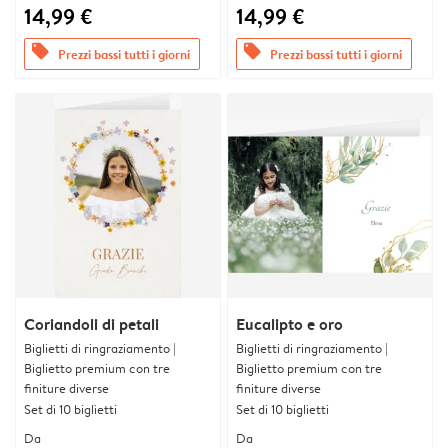
14,99 €
14,99 €
offers
offers
Prezzi bassi tutti i giorni
Prezzi bassi tutti i giorni
Coriandoli di petali
Eucalipto e oro
Biglietti di ringraziamento |
Biglietti di ringraziamento |
Biglietto premium con tre
Biglietto premium con tre
finiture diverse
finiture diverse
Set di 10 biglietti
Set di 10 biglietti
Da
Da