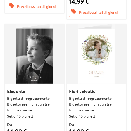
14,99 €
offers
Prezzi bassi tutti i giorni
offers
Prezzi bassi tutti i giorni
Elegante
Fiori selvatici
Biglietti di ringraziamento |
Biglietti di ringraziamento |
Biglietto premium con tre
Biglietto premium con tre
finiture diverse
finiture diverse
Set di 10 biglietti
Set di 10 biglietti
Da
Da