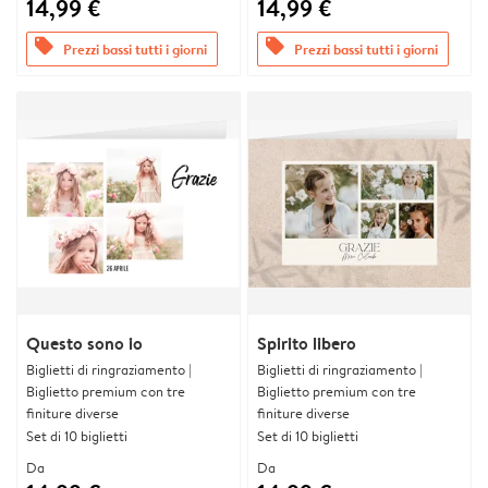
14,99 €
14,99 €
offers
offers
Prezzi bassi tutti i giorni
Prezzi bassi tutti i giorni
Questo sono io
Spirito libero
Biglietti di ringraziamento |
Biglietti di ringraziamento |
Biglietto premium con tre
Biglietto premium con tre
finiture diverse
finiture diverse
Set di 10 biglietti
Set di 10 biglietti
Da
Da