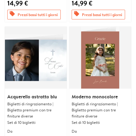
14,99 €
14,99 €
offers
offers
Prezzi bassi tutti i giorni
Prezzi bassi tutti i giorni
Acquerello astratto blu
Moderno monocolore
Biglietti di ringraziamento |
Biglietti di ringraziamento |
Biglietto premium con tre
Biglietto premium con tre
finiture diverse
finiture diverse
Set di 10 biglietti
Set di 10 biglietti
Da
Da