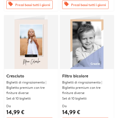
offers
offers
Prezzi bassi tutti i giorni
Prezzi bassi tutti i giorni
Cresciuto
Filtro bicolore
Biglietti di ringraziamento |
Biglietti di ringraziamento |
Biglietto premium con tre
Biglietto premium con tre
finiture diverse
finiture diverse
Set di 10 biglietti
Set di 10 biglietti
Da
Da
14,99 €
14,99 €