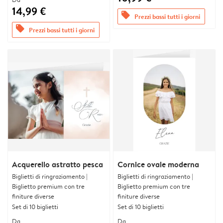
14,99 €
offers
Prezzi bassi tutti i giorni
offers
Prezzi bassi tutti i giorni
Acquerello astratto pesca
Cornice ovale moderna
Biglietti di ringraziamento |
Biglietti di ringraziamento |
Biglietto premium con tre
Biglietto premium con tre
finiture diverse
finiture diverse
Set di 10 biglietti
Set di 10 biglietti
Da
Da