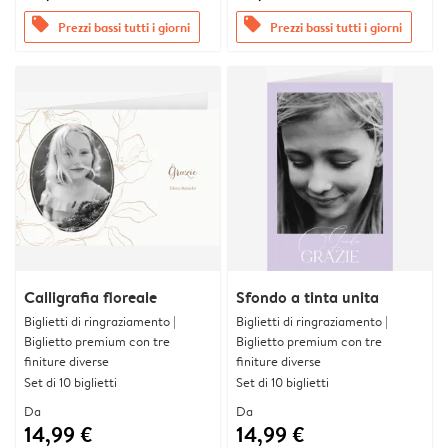
offers
offers
Prezzi bassi tutti i giorni
Prezzi bassi tutti i giorni
Calligrafia floreale
Sfondo a tinta unita
Biglietti di ringraziamento |
Biglietti di ringraziamento |
Biglietto premium con tre
Biglietto premium con tre
finiture diverse
finiture diverse
Set di 10 biglietti
Set di 10 biglietti
Da
Da
14,99 €
14,99 €