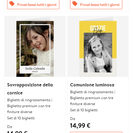
offers
offers
Prezzi bassi tutti i giorni
Prezzi bassi tutti i giorni
Sovrapposizione della
Comunione luminosa
Biglietti di ringraziamento |
cornice
Biglietto premium con tre
Biglietti di ringraziamento |
finiture diverse
Biglietto premium con tre
Set di 10 biglietti
finiture diverse
Set di 10 biglietti
Da
14,99 €
Da