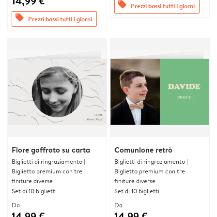
14,99 €
offers
Prezzi bassi tutti i giorni
offers
Prezzi bassi tutti i giorni
Fiore goffrato su carta
Comunione retrò
Biglietti di ringraziamento |
Biglietti di ringraziamento |
Biglietto premium con tre
Biglietto premium con tre
finiture diverse
finiture diverse
Set di 10 biglietti
Set di 10 biglietti
Da
Da
14,99 €
14,99 €