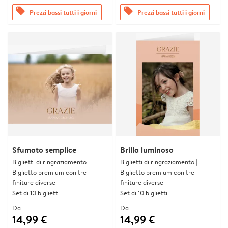
offers
offers
Prezzi bassi tutti i giorni
Prezzi bassi tutti i giorni
Sfumato semplice
Brilla luminoso
Biglietti di ringraziamento |
Biglietti di ringraziamento |
Biglietto premium con tre
Biglietto premium con tre
finiture diverse
finiture diverse
Set di 10 biglietti
Set di 10 biglietti
Da
Da
14,99 €
14,99 €