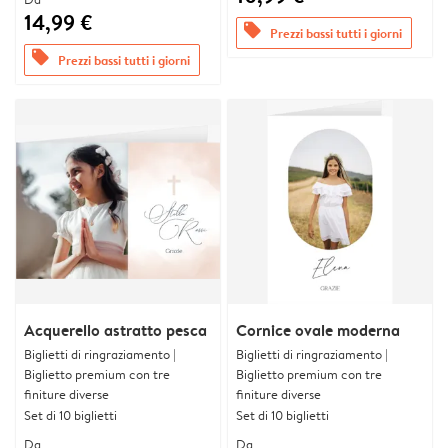
14,99 €
offers
Prezzi bassi tutti i giorni
offers
Prezzi bassi tutti i giorni
Acquerello astratto pesca
Cornice ovale moderna
Biglietti di ringraziamento |
Biglietti di ringraziamento |
Biglietto premium con tre
Biglietto premium con tre
finiture diverse
finiture diverse
Set di 10 biglietti
Set di 10 biglietti
Da
Da