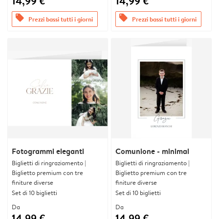
14,99 €
14,99 €
offers
offers
Prezzi bassi tutti i giorni
Prezzi bassi tutti i giorni
Fotogrammi eleganti
Comunione - minimal
Biglietti di ringraziamento |
Biglietti di ringraziamento |
Biglietto premium con tre
Biglietto premium con tre
finiture diverse
finiture diverse
Set di 10 biglietti
Set di 10 biglietti
Da
Da
14,99 €
14,99 €