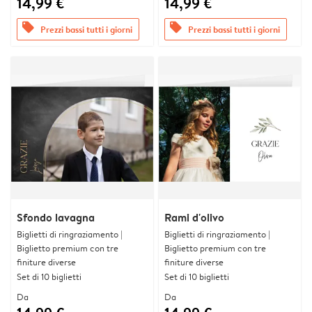
14,99 €
14,99 €
offers
offers
Prezzi bassi tutti i giorni
Prezzi bassi tutti i giorni
Sfondo lavagna
Rami d'olivo
Biglietti di ringraziamento |
Biglietti di ringraziamento |
Biglietto premium con tre
Biglietto premium con tre
finiture diverse
finiture diverse
Set di 10 biglietti
Set di 10 biglietti
Da
Da