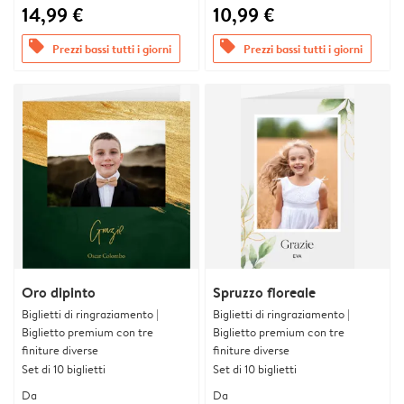
14,99 €
10,99 €
offers
offers
Prezzi bassi tutti i giorni
Prezzi bassi tutti i giorni
Oro dipinto
Spruzzo floreale
Biglietti di ringraziamento |
Biglietti di ringraziamento |
Biglietto premium con tre
Biglietto premium con tre
finiture diverse
finiture diverse
Set di 10 biglietti
Set di 10 biglietti
Da
Da