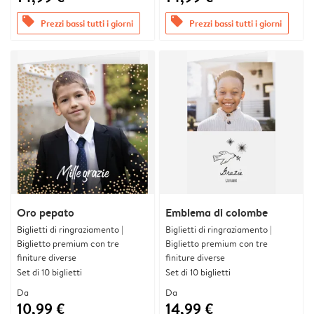
offers
offers
Prezzi bassi tutti i giorni
Prezzi bassi tutti i giorni
Oro pepato
Emblema di colombe
Biglietti di ringraziamento |
Biglietti di ringraziamento |
Biglietto premium con tre
Biglietto premium con tre
finiture diverse
finiture diverse
Set di 10 biglietti
Set di 10 biglietti
Da
Da
10,99 €
14,99 €