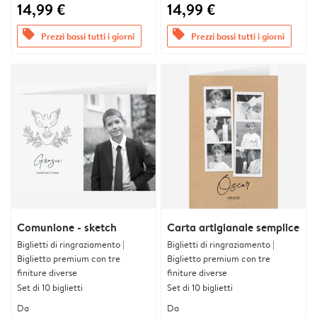
14,99 €
14,99 €
offers
offers
Prezzi bassi tutti i giorni
Prezzi bassi tutti i giorni
Comunione - sketch
Carta artigianale semplice
Biglietti di ringraziamento |
Biglietti di ringraziamento |
Biglietto premium con tre
Biglietto premium con tre
finiture diverse
finiture diverse
Set di 10 biglietti
Set di 10 biglietti
Da
Da