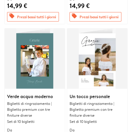
14,99 €
14,99 €
offers
offers
Prezzi bassi tutti i giorni
Prezzi bassi tutti i giorni
Verde acqua moderno
Un tocco personale
Biglietti di ringraziamento |
Biglietti di ringraziamento |
Biglietto premium con tre
Biglietto premium con tre
finiture diverse
finiture diverse
Set di 10 biglietti
Set di 10 biglietti
Da
Da