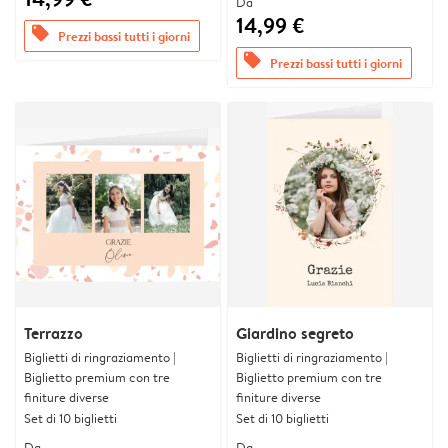
Da
14,99 €
offers
Prezzi bassi tutti i giorni
offers
Prezzi bassi tutti i giorni
Terrazzo
Giardino segreto
Biglietti di ringraziamento |
Biglietti di ringraziamento |
Biglietto premium con tre
Biglietto premium con tre
finiture diverse
finiture diverse
Set di 10 biglietti
Set di 10 biglietti
Da
Da