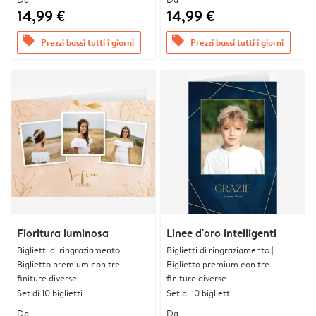
14,99 €
14,99 €
offers
offers
Prezzi bassi tutti i giorni
Prezzi bassi tutti i giorni
Fioritura luminosa
Linee d'oro intelligenti
Biglietti di ringraziamento |
Biglietti di ringraziamento |
Biglietto premium con tre
Biglietto premium con tre
finiture diverse
finiture diverse
Set di 10 biglietti
Set di 10 biglietti
Da
Da