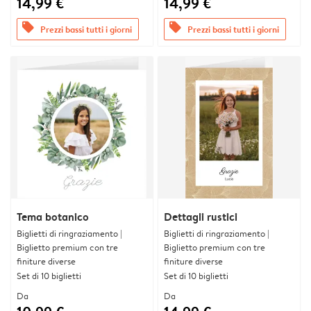
14,99 €
14,99 €
offers
offers
Prezzi bassi tutti i giorni
Prezzi bassi tutti i giorni
Tema botanico
Dettagli rustici
Biglietti di ringraziamento |
Biglietti di ringraziamento |
Biglietto premium con tre
Biglietto premium con tre
finiture diverse
finiture diverse
Set di 10 biglietti
Set di 10 biglietti
Da
Da