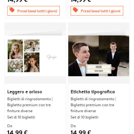
offers
offers
Prezzi bassi tutti i giorni
Prezzi bassi tutti i giorni
Leggero e arioso
Etichetta tipografica
Biglietti di ringraziamento |
Biglietti di ringraziamento |
Biglietto premium con tre
Biglietto premium con tre
finiture diverse
finiture diverse
Set di 10 biglietti
Set di 10 biglietti
Da
Da
14,99 €
14,99 €