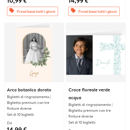
10,99 €
14,99 €
offers
offers
Prezzi bassi tutti i giorni
Prezzi bassi tutti i giorni
Arco botanico dorato
Croce floreale verde
Biglietti di ringraziamento |
acqua
Biglietto premium con tre
Biglietti di ringraziamento |
finiture diverse
Biglietto premium con tre
Set di 10 biglietti
finiture diverse
Set di 10 biglietti
Da
14,99 €