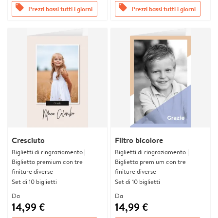
offers
offers
Prezzi bassi tutti i giorni
Prezzi bassi tutti i giorni
Cresciuto
Filtro bicolore
Biglietti di ringraziamento |
Biglietti di ringraziamento |
Biglietto premium con tre
Biglietto premium con tre
finiture diverse
finiture diverse
Set di 10 biglietti
Set di 10 biglietti
Da
Da
14,99 €
14,99 €