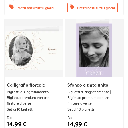
offers
offers
Prezzi bassi tutti i giorni
Prezzi bassi tutti i giorni
Calligrafia floreale
Sfondo a tinta unita
Biglietti di ringraziamento |
Biglietti di ringraziamento |
Biglietto premium con tre
Biglietto premium con tre
finiture diverse
finiture diverse
Set di 10 biglietti
Set di 10 biglietti
Da
Da
14,99 €
14,99 €