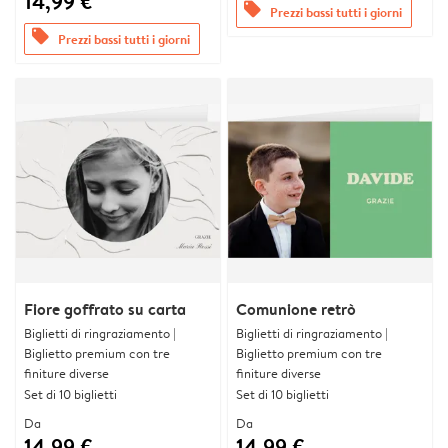
14,99 €
offers
Prezzi bassi tutti i giorni
offers
Prezzi bassi tutti i giorni
Fiore goffrato su carta
Comunione retrò
Biglietti di ringraziamento |
Biglietti di ringraziamento |
Biglietto premium con tre
Biglietto premium con tre
finiture diverse
finiture diverse
Set di 10 biglietti
Set di 10 biglietti
Da
Da
14,99 €
14,99 €