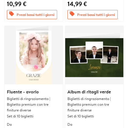
10,99 €
14,99 €
offers
offers
Prezzi bassi tutti i giorni
Prezzi bassi tutti i giorni
Fluente - avorio
Album di ritagli verde
Biglietti di ringraziamento |
Biglietti di ringraziamento |
Biglietto premium con tre
Biglietto premium con tre
finiture diverse
finiture diverse
Set di 10 biglietti
Set di 10 biglietti
Da
Da