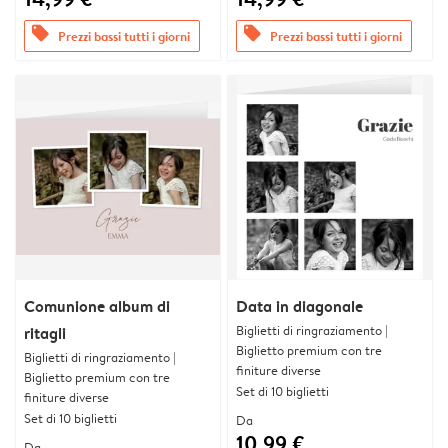
offers
offers
Prezzi bassi tutti i giorni
Prezzi bassi tutti i giorni
Comunione album di
Data in diagonale
Biglietti di ringraziamento |
ritagli
Biglietto premium con tre
Biglietti di ringraziamento |
finiture diverse
Biglietto premium con tre
Set di 10 biglietti
finiture diverse
Set di 10 biglietti
Da
10,99 €
Da