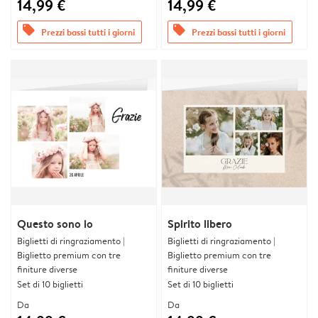
14,99 €
14,99 €
offers
offers
Prezzi bassi tutti i giorni
Prezzi bassi tutti i giorni
Questo sono io
Spirito libero
Biglietti di ringraziamento |
Biglietti di ringraziamento |
Biglietto premium con tre
Biglietto premium con tre
finiture diverse
finiture diverse
Set di 10 biglietti
Set di 10 biglietti
Da
Da