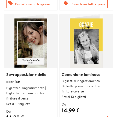
offers
offers
Prezzi bassi tutti i giorni
Prezzi bassi tutti i giorni
Sovrapposizione della
Comunione luminosa
Biglietti di ringraziamento |
cornice
Biglietto premium con tre
Biglietti di ringraziamento |
finiture diverse
Biglietto premium con tre
Set di 10 biglietti
finiture diverse
Set di 10 biglietti
Da
14,99 €
Da