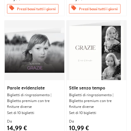
offers
offers
Prezzi bassi tutti i giorni
Prezzi bassi tutti i giorni
Parole evidenziate
Stile senza tempo
Biglietti di ringraziamento |
Biglietti di ringraziamento |
Biglietto premium con tre
Biglietto premium con tre
finiture diverse
finiture diverse
Set di 10 biglietti
Set di 10 biglietti
Da
Da
14,99 €
10,99 €