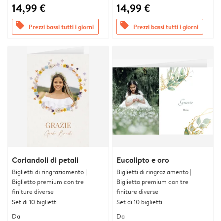
14,99 €
14,99 €
offers
offers
Prezzi bassi tutti i giorni
Prezzi bassi tutti i giorni
Coriandoli di petali
Eucalipto e oro
Biglietti di ringraziamento |
Biglietti di ringraziamento |
Biglietto premium con tre
Biglietto premium con tre
finiture diverse
finiture diverse
Set di 10 biglietti
Set di 10 biglietti
Da
Da