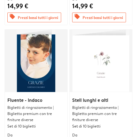
14,99 €
14,99 €
offers
offers
Prezzi bassi tutti i giorni
Prezzi bassi tutti i giorni
Fluente - indaco
Steli lunghi e alti
Biglietti di ringraziamento |
Biglietti di ringraziamento |
Biglietto premium con tre
Biglietto premium con tre
finiture diverse
finiture diverse
Set di 10 biglietti
Set di 10 biglietti
Da
Da