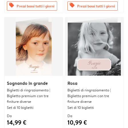
offers
offers
Prezzi bassi tutti i giorni
Prezzi bassi tutti i giorni
Sognando in grande
Rosa
Biglietti di ringraziamento |
Biglietti di ringraziamento |
Biglietto premium con tre
Biglietto premium con tre
finiture diverse
finiture diverse
Set di 10 biglietti
Set di 10 biglietti
Da
Da
14,99 €
10,99 €