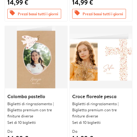
14,99 €
14,99 €
offers
offers
Prezzi bassi tutti i giorni
Prezzi bassi tutti i giorni
Colomba pastello
Croce floreale pesca
Biglietti di ringraziamento |
Biglietti di ringraziamento |
Biglietto premium con tre
Biglietto premium con tre
finiture diverse
finiture diverse
Set di 10 biglietti
Set di 10 biglietti
Da
Da