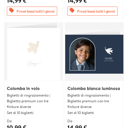
14,99 €
14,99 €
offers
offers
Prezzi bassi tutti i giorni
Prezzi bassi tutti i giorni
Colomba in volo
Colomba bianca luminosa
Biglietti di ringraziamento |
Biglietti di ringraziamento |
Biglietto premium con tre
Biglietto premium con tre
finiture diverse
finiture diverse
Set di 10 biglietti
Set di 10 biglietti
Da
Da
10,99 €
14,99 €