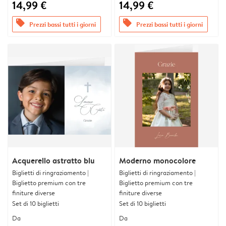
14,99 €
14,99 €
offers
offers
Prezzi bassi tutti i giorni
Prezzi bassi tutti i giorni
Acquerello astratto blu
Moderno monocolore
Biglietti di ringraziamento |
Biglietti di ringraziamento |
Biglietto premium con tre
Biglietto premium con tre
finiture diverse
finiture diverse
Set di 10 biglietti
Set di 10 biglietti
Da
Da