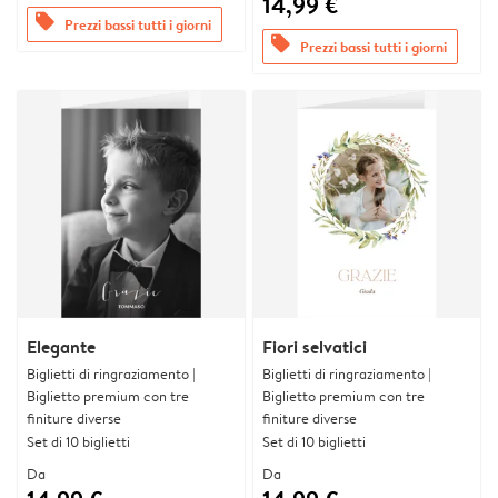
14,99 €
offers
Prezzi bassi tutti i giorni
offers
Prezzi bassi tutti i giorni
Elegante
Fiori selvatici
Biglietti di ringraziamento |
Biglietti di ringraziamento |
Biglietto premium con tre
Biglietto premium con tre
finiture diverse
finiture diverse
Set di 10 biglietti
Set di 10 biglietti
Da
Da