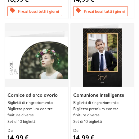
offers
offers
Prezzi bassi tutti i giorni
Prezzi bassi tutti i giorni
Cornice ad arco avorio
Comunione intelligente
Biglietti di ringraziamento |
Biglietti di ringraziamento |
Biglietto premium con tre
Biglietto premium con tre
finiture diverse
finiture diverse
Set di 10 biglietti
Set di 10 biglietti
Da
Da
14,99 €
14,99 €