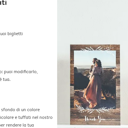
ati
oi biglietti
o: puoi modificarlo,
è tua.
 sfondo di un colore
colare e tuffati nel nostro
per rendere la tua