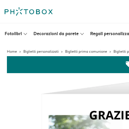
Fotolibri
Decorazioni da parete
Regali personalizza
slim_arrow_down
slim_arrow_down
Home
Biglietti personalizzati
Biglietti prima comunione
Biglietti
off