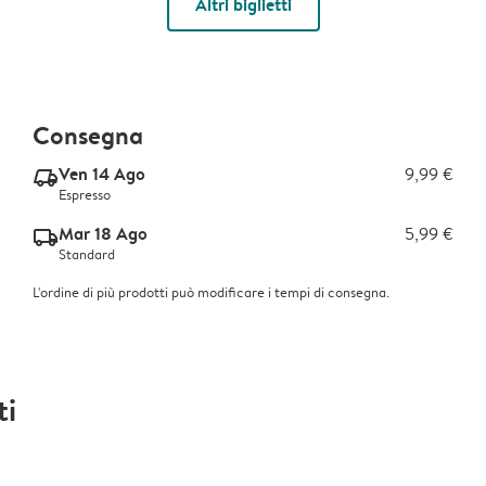
Altri biglietti
Consegna
Ven 14 Ago
9,99 €
delivery_express_v2
Espresso
Mar 18 Ago
5,99 €
delivery_standard_v2
Standard
L'ordine di più prodotti può modificare i tempi di consegna.
ti