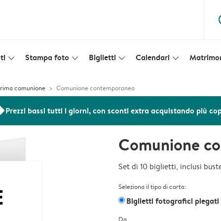
ques
ti
Stampa foto
Biglietti
Calendari
Matrimo
slim_arrow_down
slim_arrow_down
slim_arrow_down
slim_arrow_down
 prima comunione
Comunione contemporanea
ers
Prezzi bassi tutti i giorni, con sconti extra acquistando più co
Comunione c
Set di 10 biglietti, inclusi bus
Seleziona il tipo di carta:
Biglietti fotografici piegati
Da