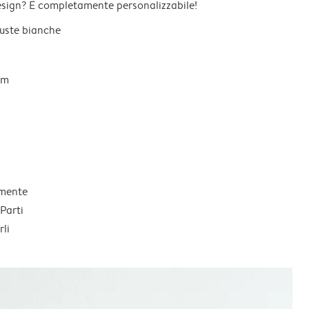
esign? È completamente personalizzabile!
 buste bianche
um
lmente
Parti
li