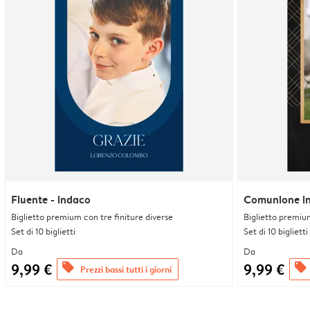
Fluente - indaco
Comunione in
Biglietto premium con tre finiture diverse
Biglietto premium
Set di 10 biglietti
Set di 10 biglietti
Da
Da
9,99 €
9,99 €
offers
offers
Prezzi bassi tutti i giorni