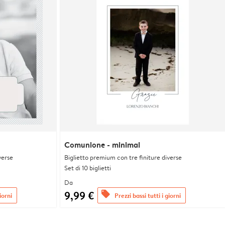
Comunione - minimal
verse
Biglietto premium con tre finiture diverse
Set di 10 biglietti
Da
9,99 €
offers
iorni
Prezzi bassi tutti i giorni