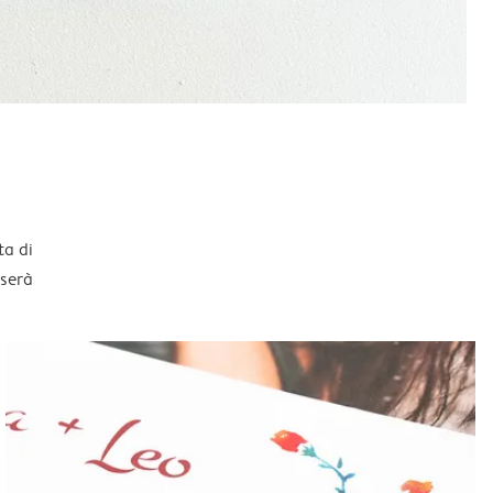
ta di
sserà