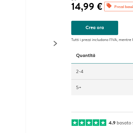
14,99 €
offers
Prezzi bassi
Crea ora
Tutti i prezzi includono l'IVA, mentre 
Quantità
2-4
5+
4.9
basato