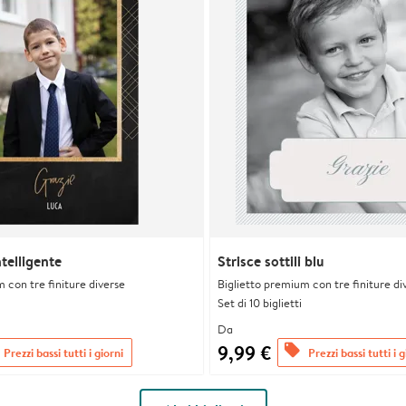
telligente
Strisce sottili blu
 con tre finiture diverse
Biglietto premium con tre finiture di
Set di 10 biglietti
Da
9,99 €
offers
Prezzi bassi tutti i giorni
Prezzi bassi tutti i g