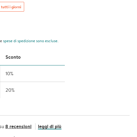
 tutti i giorni
le
spese di spedizione
sono escluse.
Sconto
10%
20%
8 recensioni
leggi di più
 su