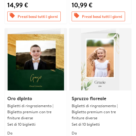
14,99 €
10,99 €
offers
offers
Prezzi bassi tutti i giorni
Prezzi bassi tutti i giorni
Oro dipinto
Spruzzo floreale
Biglietti di ringraziamento |
Biglietti di ringraziamento |
Biglietto premium con tre
Biglietto premium con tre
finiture diverse
finiture diverse
Set di 10 biglietti
Set di 10 biglietti
Da
Da