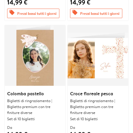
14,99 €
14,99 €
offers
offers
Prezzi bassi tutti i giorni
Prezzi bassi tutti i giorni
Colomba pastello
Croce floreale pesca
Biglietti di ringraziamento |
Biglietti di ringraziamento |
Biglietto premium con tre
Biglietto premium con tre
finiture diverse
finiture diverse
Set di 10 biglietti
Set di 10 biglietti
Da
Da