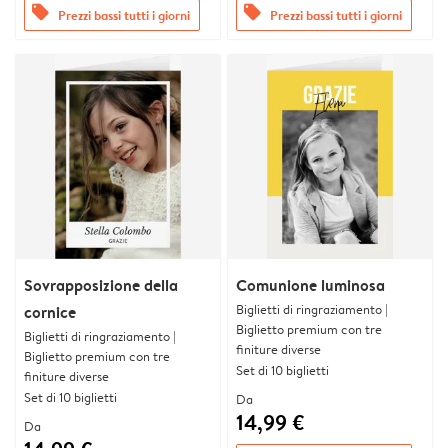
offers
offers
Prezzi bassi tutti i giorni
Prezzi bassi tutti i giorni
Sovrapposizione della
Comunione luminosa
Biglietti di ringraziamento |
cornice
Biglietto premium con tre
Biglietti di ringraziamento |
finiture diverse
Biglietto premium con tre
Set di 10 biglietti
finiture diverse
Set di 10 biglietti
Da
14,99 €
Da