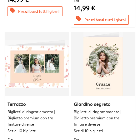
Da
14,99 €
offers
Prezzi bassi tutti i giorni
offers
Prezzi bassi tutti i giorni
Terrazzo
Giardino segreto
Biglietti di ringraziamento |
Biglietti di ringraziamento |
Biglietto premium con tre
Biglietto premium con tre
finiture diverse
finiture diverse
Set di 10 biglietti
Set di 10 biglietti
Da
Da