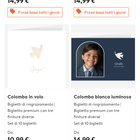
14,99 €
14,99 €
offers
offers
Prezzi bassi tutti i giorni
Prezzi bassi tutti i giorni
Colomba in volo
Colomba bianca luminosa
Biglietti di ringraziamento |
Biglietti di ringraziamento |
Biglietto premium con tre
Biglietto premium con tre
finiture diverse
finiture diverse
Set di 10 biglietti
Set di 10 biglietti
Da
Da
10,99 €
14,99 €