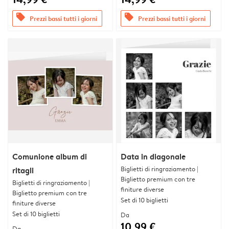
offers
offers
Prezzi bassi tutti i giorni
Prezzi bassi tutti i giorni
Comunione album di
Data in diagonale
Biglietti di ringraziamento |
ritagli
Biglietto premium con tre
Biglietti di ringraziamento |
finiture diverse
Biglietto premium con tre
Set di 10 biglietti
finiture diverse
Set di 10 biglietti
Da
10,99 €
Da