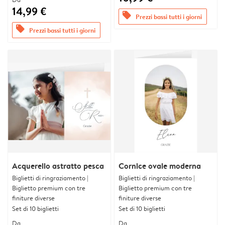
14,99 €
offers
Prezzi bassi tutti i giorni
offers
Prezzi bassi tutti i giorni
Acquerello astratto pesca
Cornice ovale moderna
Biglietti di ringraziamento |
Biglietti di ringraziamento |
Biglietto premium con tre
Biglietto premium con tre
finiture diverse
finiture diverse
Set di 10 biglietti
Set di 10 biglietti
Da
Da