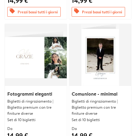
14,99 €
14,99 €
offers
offers
Prezzi bassi tutti i giorni
Prezzi bassi tutti i giorni
Fotogrammi eleganti
Comunione - minimal
Biglietti di ringraziamento |
Biglietti di ringraziamento |
Biglietto premium con tre
Biglietto premium con tre
finiture diverse
finiture diverse
Set di 10 biglietti
Set di 10 biglietti
Da
Da
14,99 €
14,99 €