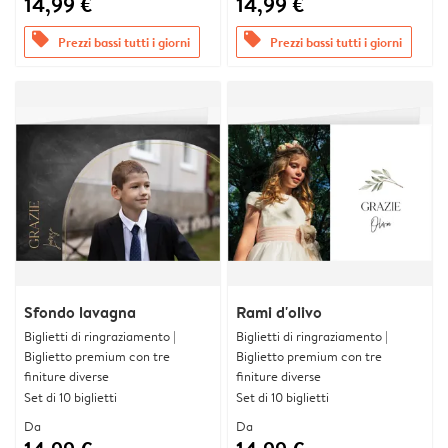
14,99 €
14,99 €
offers
offers
Prezzi bassi tutti i giorni
Prezzi bassi tutti i giorni
Sfondo lavagna
Rami d'olivo
Biglietti di ringraziamento |
Biglietti di ringraziamento |
Biglietto premium con tre
Biglietto premium con tre
finiture diverse
finiture diverse
Set di 10 biglietti
Set di 10 biglietti
Da
Da