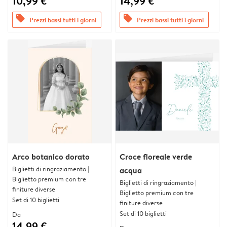
10,99 €
14,99 €
offers
offers
Prezzi bassi tutti i giorni
Prezzi bassi tutti i giorni
Arco botanico dorato
Croce floreale verde
Biglietti di ringraziamento |
acqua
Biglietto premium con tre
Biglietti di ringraziamento |
finiture diverse
Biglietto premium con tre
Set di 10 biglietti
finiture diverse
Set di 10 biglietti
Da
14,99 €