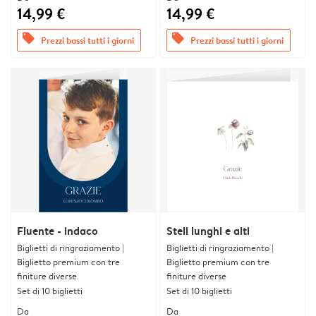
14,99 €
14,99 €
offers
offers
Prezzi bassi tutti i giorni
Prezzi bassi tutti i giorni
Fluente - indaco
Steli lunghi e alti
Biglietti di ringraziamento |
Biglietti di ringraziamento |
Biglietto premium con tre
Biglietto premium con tre
finiture diverse
finiture diverse
Set di 10 biglietti
Set di 10 biglietti
Da
Da