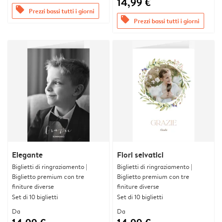
14,99 €
offers
Prezzi bassi tutti i giorni
offers
Prezzi bassi tutti i giorni
Elegante
Fiori selvatici
Biglietti di ringraziamento |
Biglietti di ringraziamento |
Biglietto premium con tre
Biglietto premium con tre
finiture diverse
finiture diverse
Set di 10 biglietti
Set di 10 biglietti
Da
Da