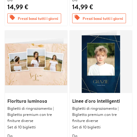
14,99 €
14,99 €
offers
offers
Prezzi bassi tutti i giorni
Prezzi bassi tutti i giorni
Fioritura luminosa
Linee d'oro intelligenti
Biglietti di ringraziamento |
Biglietti di ringraziamento |
Biglietto premium con tre
Biglietto premium con tre
finiture diverse
finiture diverse
Set di 10 biglietti
Set di 10 biglietti
Da
Da