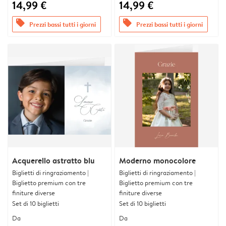
14,99 €
14,99 €
offers
offers
Prezzi bassi tutti i giorni
Prezzi bassi tutti i giorni
Acquerello astratto blu
Moderno monocolore
Biglietti di ringraziamento |
Biglietti di ringraziamento |
Biglietto premium con tre
Biglietto premium con tre
finiture diverse
finiture diverse
Set di 10 biglietti
Set di 10 biglietti
Da
Da