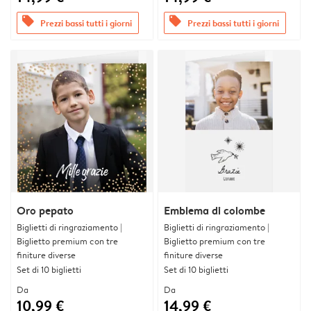
offers
offers
Prezzi bassi tutti i giorni
Prezzi bassi tutti i giorni
Oro pepato
Emblema di colombe
Biglietti di ringraziamento |
Biglietti di ringraziamento |
Biglietto premium con tre
Biglietto premium con tre
finiture diverse
finiture diverse
Set di 10 biglietti
Set di 10 biglietti
Da
Da
10,99 €
14,99 €