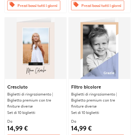
offers
offers
Prezzi bassi tutti i giorni
Prezzi bassi tutti i giorni
Cresciuto
Filtro bicolore
Biglietti di ringraziamento |
Biglietti di ringraziamento |
Biglietto premium con tre
Biglietto premium con tre
finiture diverse
finiture diverse
Set di 10 biglietti
Set di 10 biglietti
Da
Da
14,99 €
14,99 €