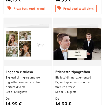
offers
offers
Prezzi bassi tutti i giorni
Prezzi bassi tutti i giorni
Leggero e arioso
Etichetta tipografica
Biglietti di ringraziamento |
Biglietti di ringraziamento |
Biglietto premium con tre
Biglietto premium con tre
finiture diverse
finiture diverse
Set di 10 biglietti
Set di 10 biglietti
Da
Da
14,99 €
14,99 €