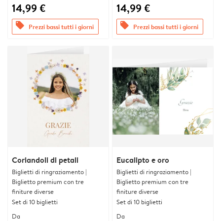
14,99 €
14,99 €
offers
offers
Prezzi bassi tutti i giorni
Prezzi bassi tutti i giorni
Coriandoli di petali
Eucalipto e oro
Biglietti di ringraziamento |
Biglietti di ringraziamento |
Biglietto premium con tre
Biglietto premium con tre
finiture diverse
finiture diverse
Set di 10 biglietti
Set di 10 biglietti
Da
Da