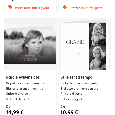
offers
offers
Prezzi bassi tutti i giorni
Prezzi bassi tutti i giorni
Parole evidenziate
Stile senza tempo
Biglietti di ringraziamento |
Biglietti di ringraziamento |
Biglietto premium con tre
Biglietto premium con tre
finiture diverse
finiture diverse
Set di 10 biglietti
Set di 10 biglietti
Da
Da
14,99 €
10,99 €