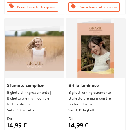
offers
offers
Prezzi bassi tutti i giorni
Prezzi bassi tutti i giorni
Sfumato semplice
Brilla luminoso
Biglietti di ringraziamento |
Biglietti di ringraziamento |
Biglietto premium con tre
Biglietto premium con tre
finiture diverse
finiture diverse
Set di 10 biglietti
Set di 10 biglietti
Da
Da
14,99 €
14,99 €