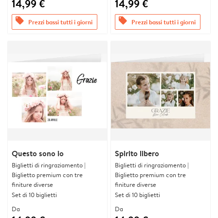
14,99 €
14,99 €
offers
offers
Prezzi bassi tutti i giorni
Prezzi bassi tutti i giorni
Questo sono io
Spirito libero
Biglietti di ringraziamento |
Biglietti di ringraziamento |
Biglietto premium con tre
Biglietto premium con tre
finiture diverse
finiture diverse
Set di 10 biglietti
Set di 10 biglietti
Da
Da