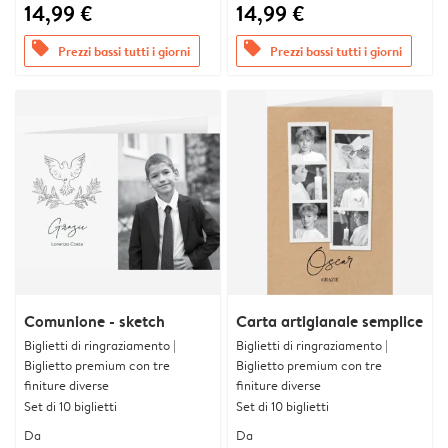
14,99 €
14,99 €
offers
offers
Prezzi bassi tutti i giorni
Prezzi bassi tutti i giorni
Comunione - sketch
Carta artigianale semplice
Biglietti di ringraziamento |
Biglietti di ringraziamento |
Biglietto premium con tre
Biglietto premium con tre
finiture diverse
finiture diverse
Set di 10 biglietti
Set di 10 biglietti
Da
Da