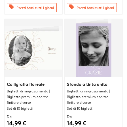
offers
offers
Prezzi bassi tutti i giorni
Prezzi bassi tutti i giorni
Calligrafia floreale
Sfondo a tinta unita
Biglietti di ringraziamento |
Biglietti di ringraziamento |
Biglietto premium con tre
Biglietto premium con tre
finiture diverse
finiture diverse
Set di 10 biglietti
Set di 10 biglietti
Da
Da
14,99 €
14,99 €