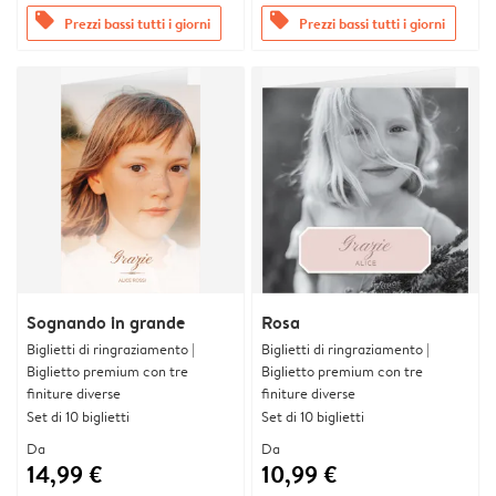
offers
offers
Prezzi bassi tutti i giorni
Prezzi bassi tutti i giorni
Sognando in grande
Rosa
Biglietti di ringraziamento |
Biglietti di ringraziamento |
Biglietto premium con tre
Biglietto premium con tre
finiture diverse
finiture diverse
Set di 10 biglietti
Set di 10 biglietti
Da
Da
14,99 €
10,99 €