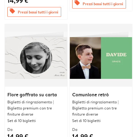
14,99 €
offers
Prezzi bassi tutti i giorni
offers
Prezzi bassi tutti i giorni
Fiore goffrato su carta
Comunione retrò
Biglietti di ringraziamento |
Biglietti di ringraziamento |
Biglietto premium con tre
Biglietto premium con tre
finiture diverse
finiture diverse
Set di 10 biglietti
Set di 10 biglietti
Da
Da
14,99 €
14,99 €