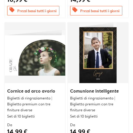
offers
offers
Prezzi bassi tutti i giorni
Prezzi bassi tutti i giorni
Cornice ad arco avorio
Comunione intelligente
Biglietti di ringraziamento |
Biglietti di ringraziamento |
Biglietto premium con tre
Biglietto premium con tre
finiture diverse
finiture diverse
Set di 10 biglietti
Set di 10 biglietti
Da
Da
14,99 €
14,99 €