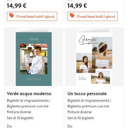
14,99 €
14,99 €
offers
offers
Prezzi bassi tutti i giorni
Prezzi bassi tutti i giorni
Verde acqua moderno
Un tocco personale
Biglietti di ringraziamento |
Biglietti di ringraziamento |
Biglietto premium con tre
Biglietto premium con tre
finiture diverse
finiture diverse
Set di 10 biglietti
Set di 10 biglietti
Da
Da