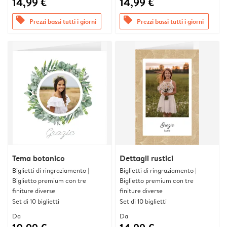
14,99 €
14,99 €
offers
offers
Prezzi bassi tutti i giorni
Prezzi bassi tutti i giorni
Tema botanico
Dettagli rustici
Biglietti di ringraziamento |
Biglietti di ringraziamento |
Biglietto premium con tre
Biglietto premium con tre
finiture diverse
finiture diverse
Set di 10 biglietti
Set di 10 biglietti
Da
Da