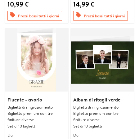
10,99 €
14,99 €
offers
offers
Prezzi bassi tutti i giorni
Prezzi bassi tutti i giorni
Fluente - avorio
Album di ritagli verde
Biglietti di ringraziamento |
Biglietti di ringraziamento |
Biglietto premium con tre
Biglietto premium con tre
finiture diverse
finiture diverse
Set di 10 biglietti
Set di 10 biglietti
Da
Da