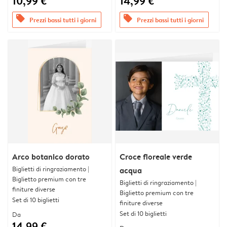
10,99 €
14,99 €
offers
offers
Prezzi bassi tutti i giorni
Prezzi bassi tutti i giorni
Arco botanico dorato
Croce floreale verde
Biglietti di ringraziamento |
acqua
Biglietto premium con tre
Biglietti di ringraziamento |
finiture diverse
Biglietto premium con tre
Set di 10 biglietti
finiture diverse
Set di 10 biglietti
Da
14,99 €