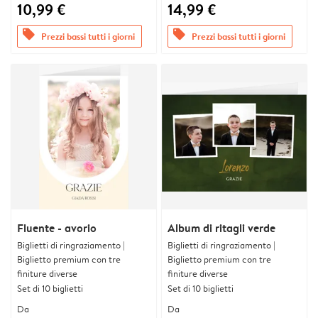
10,99 €
14,99 €
offers
offers
Prezzi bassi tutti i giorni
Prezzi bassi tutti i giorni
Fluente - avorio
Album di ritagli verde
Biglietti di ringraziamento |
Biglietti di ringraziamento |
Biglietto premium con tre
Biglietto premium con tre
finiture diverse
finiture diverse
Set di 10 biglietti
Set di 10 biglietti
Da
Da