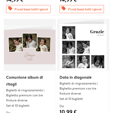
offers
offers
Prezzi bassi tutti i giorni
Prezzi bassi tutti i giorni
Comunione album di
Data in diagonale
Biglietti di ringraziamento |
ritagli
Biglietto premium con tre
Biglietti di ringraziamento |
finiture diverse
Biglietto premium con tre
Set di 10 biglietti
finiture diverse
Set di 10 biglietti
Da
10,99 €
Da