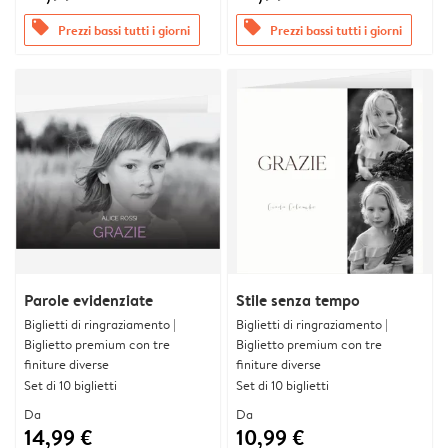
offers
offers
Prezzi bassi tutti i giorni
Prezzi bassi tutti i giorni
Parole evidenziate
Stile senza tempo
Biglietti di ringraziamento |
Biglietti di ringraziamento |
Biglietto premium con tre
Biglietto premium con tre
finiture diverse
finiture diverse
Set di 10 biglietti
Set di 10 biglietti
Da
Da
14,99 €
10,99 €