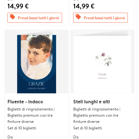
14,99 €
14,99 €
offers
offers
Prezzi bassi tutti i giorni
Prezzi bassi tutti i giorni
Fluente - indaco
Steli lunghi e alti
Biglietti di ringraziamento |
Biglietti di ringraziamento |
Biglietto premium con tre
Biglietto premium con tre
finiture diverse
finiture diverse
Set di 10 biglietti
Set di 10 biglietti
Da
Da