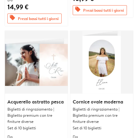
14,99 €
offers
Prezzi bassi tutti i giorni
offers
Prezzi bassi tutti i giorni
Acquerello astratto pesca
Cornice ovale moderna
Biglietti di ringraziamento |
Biglietti di ringraziamento |
Biglietto premium con tre
Biglietto premium con tre
finiture diverse
finiture diverse
Set di 10 biglietti
Set di 10 biglietti
Da
Da