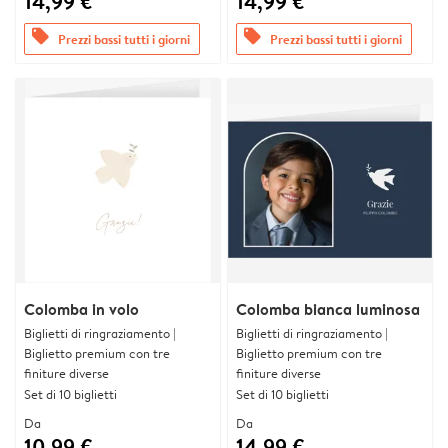
14,99 €
14,99 €
offers
offers
Prezzi bassi tutti i giorni
Prezzi bassi tutti i giorni
Colomba in volo
Colomba bianca luminosa
Biglietti di ringraziamento |
Biglietti di ringraziamento |
Biglietto premium con tre
Biglietto premium con tre
finiture diverse
finiture diverse
Set di 10 biglietti
Set di 10 biglietti
Da
Da
10,99 €
14,99 €