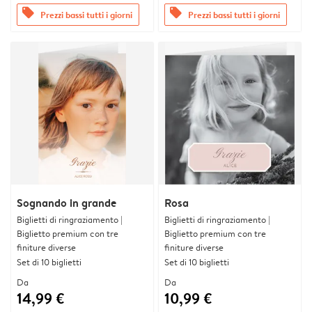
offers
offers
Prezzi bassi tutti i giorni
Prezzi bassi tutti i giorni
Sognando in grande
Rosa
Biglietti di ringraziamento |
Biglietti di ringraziamento |
Biglietto premium con tre
Biglietto premium con tre
finiture diverse
finiture diverse
Set di 10 biglietti
Set di 10 biglietti
Da
Da
14,99 €
10,99 €