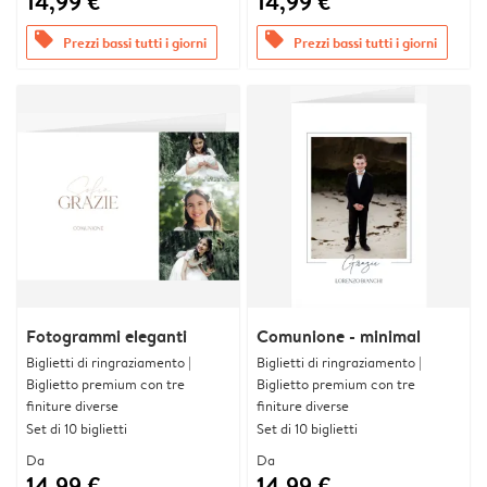
14,99 €
14,99 €
offers
offers
Prezzi bassi tutti i giorni
Prezzi bassi tutti i giorni
Fotogrammi eleganti
Comunione - minimal
Biglietti di ringraziamento |
Biglietti di ringraziamento |
Biglietto premium con tre
Biglietto premium con tre
finiture diverse
finiture diverse
Set di 10 biglietti
Set di 10 biglietti
Da
Da
14,99 €
14,99 €