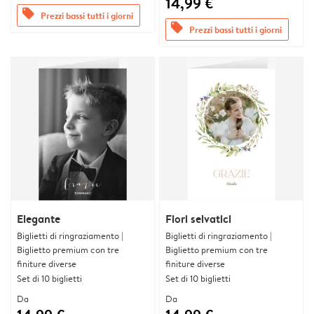
14,99 €
offers
Prezzi bassi tutti i giorni
offers
Prezzi bassi tutti i giorni
Elegante
Fiori selvatici
Biglietti di ringraziamento |
Biglietti di ringraziamento |
Biglietto premium con tre
Biglietto premium con tre
finiture diverse
finiture diverse
Set di 10 biglietti
Set di 10 biglietti
Da
Da