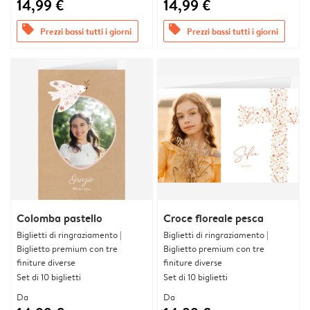
14,99 €
14,99 €
offers
offers
Prezzi bassi tutti i giorni
Prezzi bassi tutti i giorni
Colomba pastello
Croce floreale pesca
Biglietti di ringraziamento |
Biglietti di ringraziamento |
Biglietto premium con tre
Biglietto premium con tre
finiture diverse
finiture diverse
Set di 10 biglietti
Set di 10 biglietti
Da
Da