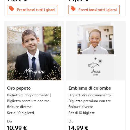
offers
offers
Prezzi bassi tutti i giorni
Prezzi bassi tutti i giorni
Oro pepato
Emblema di colombe
Biglietti di ringraziamento |
Biglietti di ringraziamento |
Biglietto premium con tre
Biglietto premium con tre
finiture diverse
finiture diverse
Set di 10 biglietti
Set di 10 biglietti
Da
Da
10,99 €
14,99 €