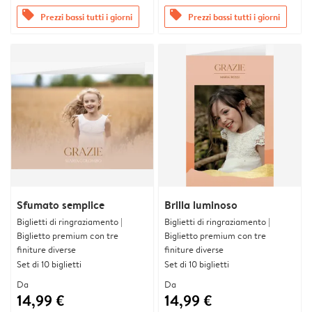
offers
offers
Prezzi bassi tutti i giorni
Prezzi bassi tutti i giorni
Sfumato semplice
Brilla luminoso
Biglietti di ringraziamento |
Biglietti di ringraziamento |
Biglietto premium con tre
Biglietto premium con tre
finiture diverse
finiture diverse
Set di 10 biglietti
Set di 10 biglietti
Da
Da
14,99 €
14,99 €