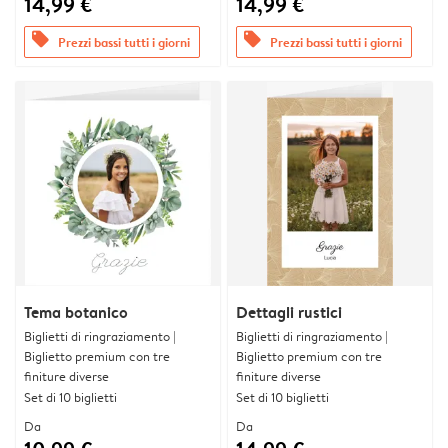
14,99 €
14,99 €
offers
offers
Prezzi bassi tutti i giorni
Prezzi bassi tutti i giorni
Tema botanico
Dettagli rustici
Biglietti di ringraziamento |
Biglietti di ringraziamento |
Biglietto premium con tre
Biglietto premium con tre
finiture diverse
finiture diverse
Set di 10 biglietti
Set di 10 biglietti
Da
Da