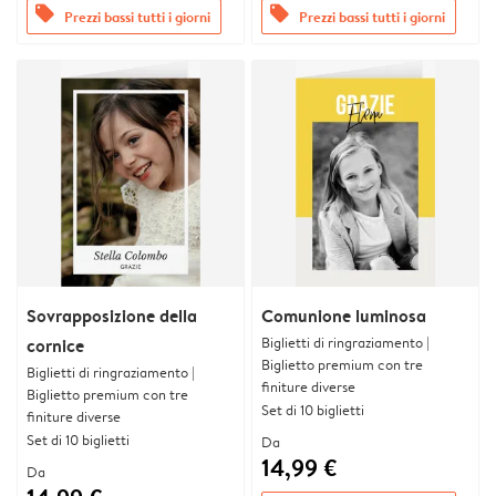
offers
offers
Prezzi bassi tutti i giorni
Prezzi bassi tutti i giorni
Sovrapposizione della
Comunione luminosa
Biglietti di ringraziamento |
cornice
Biglietto premium con tre
Biglietti di ringraziamento |
finiture diverse
Biglietto premium con tre
Set di 10 biglietti
finiture diverse
Set di 10 biglietti
Da
14,99 €
Da