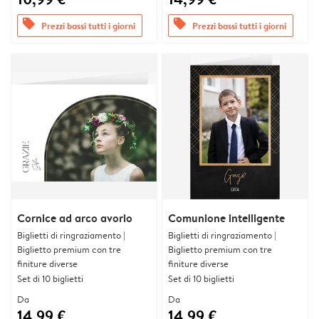
offers
offers
Prezzi bassi tutti i giorni
Prezzi bassi tutti i giorni
Cornice ad arco avorio
Comunione intelligente
Biglietti di ringraziamento |
Biglietti di ringraziamento |
Biglietto premium con tre
Biglietto premium con tre
finiture diverse
finiture diverse
Set di 10 biglietti
Set di 10 biglietti
Da
Da
14,99 €
14,99 €