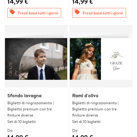
14,99 €
14,99 €
offers
offers
Prezzi bassi tutti i giorni
Prezzi bassi tutti i giorni
Sfondo lavagna
Rami d'olivo
Biglietti di ringraziamento |
Biglietti di ringraziamento |
Biglietto premium con tre
Biglietto premium con tre
finiture diverse
finiture diverse
Set di 10 biglietti
Set di 10 biglietti
Da
Da