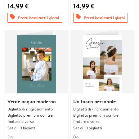
14,99 €
14,99 €
offers
offers
Prezzi bassi tutti i giorni
Prezzi bassi tutti i giorni
Verde acqua moderno
Un tocco personale
Biglietti di ringraziamento |
Biglietti di ringraziamento |
Biglietto premium con tre
Biglietto premium con tre
finiture diverse
finiture diverse
Set di 10 biglietti
Set di 10 biglietti
Da
Da