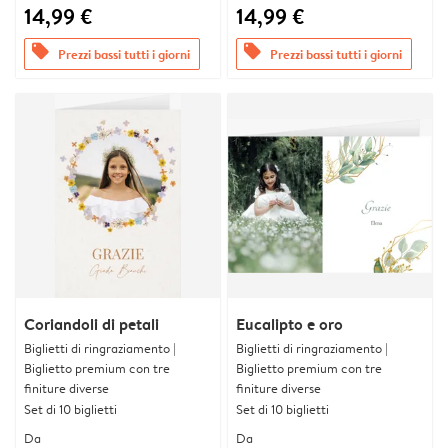
14,99 €
14,99 €
offers
offers
Prezzi bassi tutti i giorni
Prezzi bassi tutti i giorni
Coriandoli di petali
Eucalipto e oro
Biglietti di ringraziamento |
Biglietti di ringraziamento |
Biglietto premium con tre
Biglietto premium con tre
finiture diverse
finiture diverse
Set di 10 biglietti
Set di 10 biglietti
Da
Da