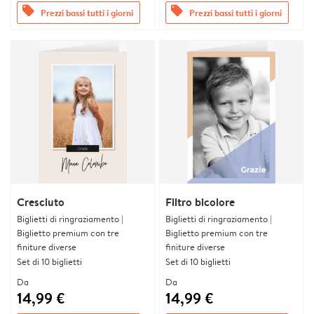
offers
offers
Prezzi bassi tutti i giorni
Prezzi bassi tutti i giorni
Cresciuto
Filtro bicolore
Biglietti di ringraziamento |
Biglietti di ringraziamento |
Biglietto premium con tre
Biglietto premium con tre
finiture diverse
finiture diverse
Set di 10 biglietti
Set di 10 biglietti
Da
Da
14,99 €
14,99 €