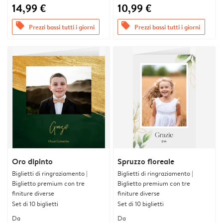
14,99 €
10,99 €
offers
offers
Prezzi bassi tutti i giorni
Prezzi bassi tutti i giorni
Oro dipinto
Spruzzo floreale
Biglietti di ringraziamento |
Biglietti di ringraziamento |
Biglietto premium con tre
Biglietto premium con tre
finiture diverse
finiture diverse
Set di 10 biglietti
Set di 10 biglietti
Da
Da