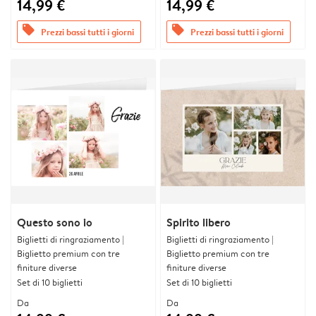
14,99 €
14,99 €
offers
offers
Prezzi bassi tutti i giorni
Prezzi bassi tutti i giorni
Questo sono io
Spirito libero
Biglietti di ringraziamento |
Biglietti di ringraziamento |
Biglietto premium con tre
Biglietto premium con tre
finiture diverse
finiture diverse
Set di 10 biglietti
Set di 10 biglietti
Da
Da