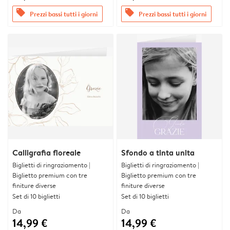
offers
offers
Prezzi bassi tutti i giorni
Prezzi bassi tutti i giorni
Calligrafia floreale
Sfondo a tinta unita
Biglietti di ringraziamento |
Biglietti di ringraziamento |
Biglietto premium con tre
Biglietto premium con tre
finiture diverse
finiture diverse
Set di 10 biglietti
Set di 10 biglietti
Da
Da
14,99 €
14,99 €