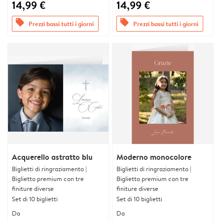
14,99 €
14,99 €
offers
offers
Prezzi bassi tutti i giorni
Prezzi bassi tutti i giorni
Acquerello astratto blu
Moderno monocolore
Biglietti di ringraziamento |
Biglietti di ringraziamento |
Biglietto premium con tre
Biglietto premium con tre
finiture diverse
finiture diverse
Set di 10 biglietti
Set di 10 biglietti
Da
Da