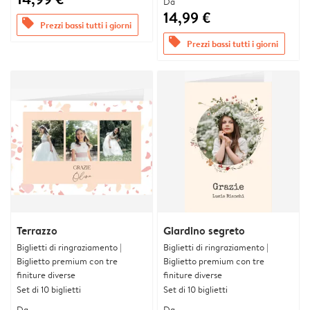
Da
14,99 €
offers
Prezzi bassi tutti i giorni
offers
Prezzi bassi tutti i giorni
Terrazzo
Giardino segreto
Biglietti di ringraziamento |
Biglietti di ringraziamento |
Biglietto premium con tre
Biglietto premium con tre
finiture diverse
finiture diverse
Set di 10 biglietti
Set di 10 biglietti
Da
Da