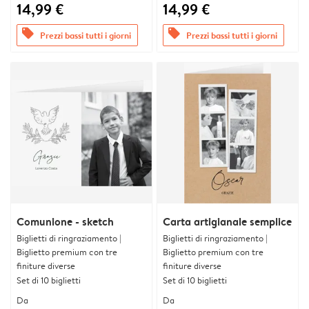
14,99 €
14,99 €
offers
offers
Prezzi bassi tutti i giorni
Prezzi bassi tutti i giorni
Comunione - sketch
Carta artigianale semplice
Biglietti di ringraziamento |
Biglietti di ringraziamento |
Biglietto premium con tre
Biglietto premium con tre
finiture diverse
finiture diverse
Set di 10 biglietti
Set di 10 biglietti
Da
Da