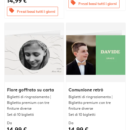
14,99 €
offers
Prezzi bassi tutti i giorni
offers
Prezzi bassi tutti i giorni
Fiore goffrato su carta
Comunione retrò
Biglietti di ringraziamento |
Biglietti di ringraziamento |
Biglietto premium con tre
Biglietto premium con tre
finiture diverse
finiture diverse
Set di 10 biglietti
Set di 10 biglietti
Da
Da
14,99 €
14,99 €