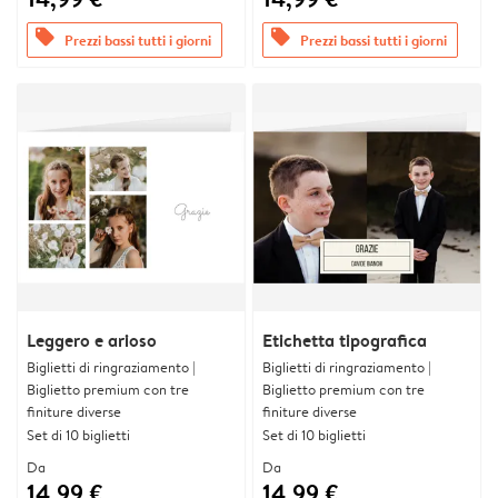
offers
offers
Prezzi bassi tutti i giorni
Prezzi bassi tutti i giorni
Leggero e arioso
Etichetta tipografica
Biglietti di ringraziamento |
Biglietti di ringraziamento |
Biglietto premium con tre
Biglietto premium con tre
finiture diverse
finiture diverse
Set di 10 biglietti
Set di 10 biglietti
Da
Da
14,99 €
14,99 €