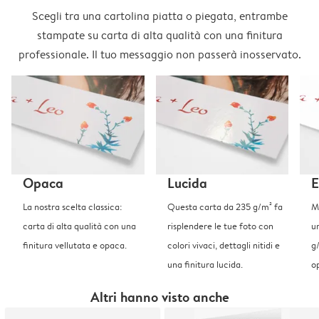
Scegli tra una cartolina piatta o piegata, entrambe
stampate su carta di alta qualità con una finitura
professionale. Il tuo messaggio non passerà inosservato.
Opaca
Lucida
E
La nostra scelta classica:
Questa carta da 235 g/m² fa
Me
carta di alta qualità con una
risplendere le tue foto con
u
finitura vellutata e opaca.
colori vivaci, dettagli nitidi e
g
una finitura lucida.
o
Altri hanno visto anche