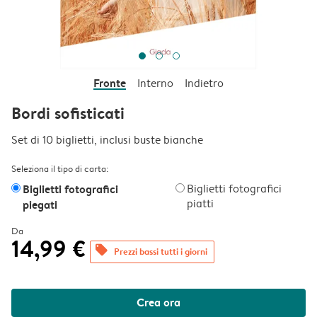
Fronte
Interno
Indietro
Bordi sofisticati
Set di 10 biglietti, inclusi buste bianche
Seleziona il tipo di carta:
Biglietti fotografici
Biglietti fotografici
piatti
piegati
Da
14,99 €
offers
Prezzi bassi tutti i giorni
Crea ora