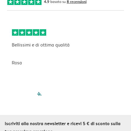
4.9
basato su
8 recensioni
Bellissimi e di ottima qualità
B
Rosa
C
filled-pagination
outlined-paginatio
outlined-paginat
outlined-pagin
outlined-pag
outlined-p
Iscriviti alla nostra newsletter e ricevi 5 € di sconto sulla