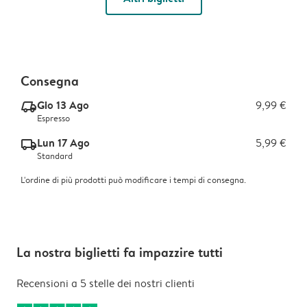
Consegna
Gio 13 Ago
9,99 €
delivery_express_v2
Espresso
Lun 17 Ago
5,99 €
delivery_standard_v2
Standard
L'ordine di più prodotti può modificare i tempi di consegna.
La nostra biglietti fa impazzire tutti
Recensioni a 5 stelle dei nostri clienti