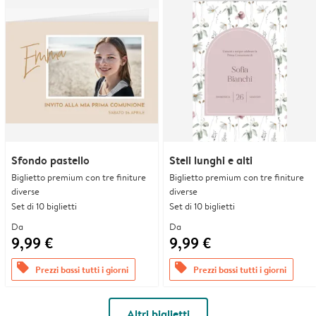
Sfondo pastello
Steli lunghi e alti
Biglietto premium con tre finiture
Biglietto premium con tre finiture
diverse
diverse
Set di 10 biglietti
Set di 10 biglietti
Da
Da
9,99 €
9,99 €
offers
offers
Prezzi bassi tutti i giorni
Prezzi bassi tutti i giorni
Altri biglietti