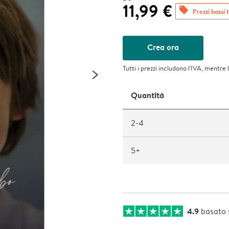
11,99 €
offers
Prezzi bassi t
Crea ora
Tutti i prezzi includono l'IVA, mentre 
Quantità
2-4
5+
4.9
basato