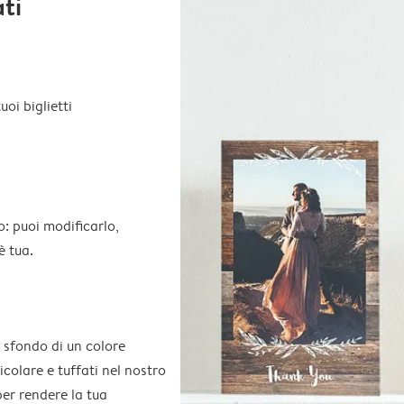
ati
oi biglietti
o: puoi modificarlo,
è tua.
 sfondo di un colore
colare e tuffati nel nostro
per rendere la tua