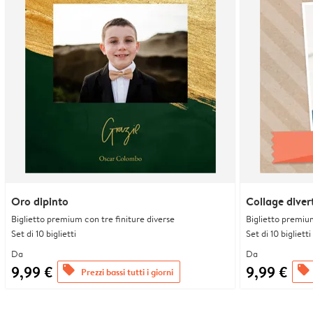
Oro dipinto
Collage diver
Biglietto premium con tre finiture diverse
Biglietto premium
Set di 10 biglietti
Set di 10 biglietti
Da
Da
9,99 €
9,99 €
offers
offers
Prezzi bassi tutti i giorni