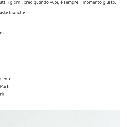
tutti i giorni: crea quando vuoi, è sempre il momento giusto.
 buste bianche
um
lmente
Parti
li