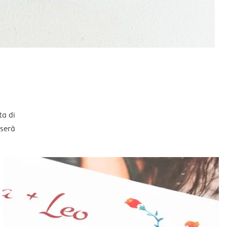
ta di
sserà