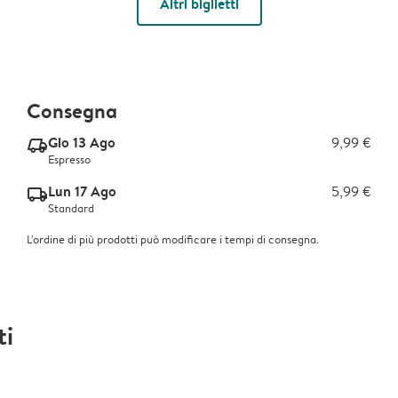
Altri biglietti
Consegna
Gio 13 Ago
9,99 €
delivery_express_v2
Espresso
Lun 17 Ago
5,99 €
delivery_standard_v2
Standard
L'ordine di più prodotti può modificare i tempi di consegna.
ti