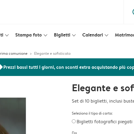
ques
ti
Stampa foto
Biglietti
Calendari
Matrimo
slim_arrow_down
slim_arrow_down
slim_arrow_down
slim_arrow_down
 prima comunione
Elegante e sofisticato
ers
Prezzi bassi tutti i giorni, con sconti extra acquistando più co
Elegante e sof
Set di 10 biglietti, inclusi bus
Seleziona il tipo di carta:
Biglietti fotografici piegati
Da