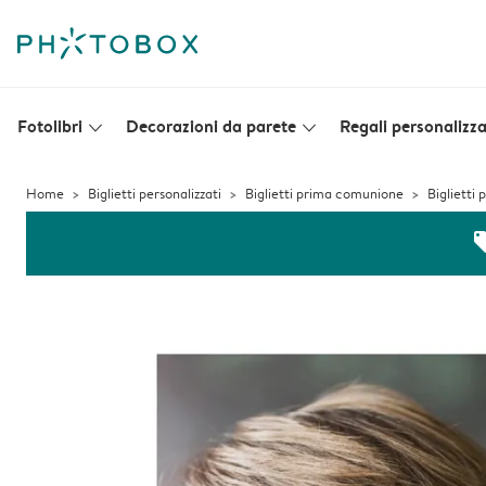
Fotolibri
Decorazioni da parete
Regali personalizza
slim_arrow_down
slim_arrow_down
Home
Biglietti personalizzati
Biglietti prima comunione
Biglietti
off