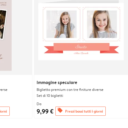
Immagine speculare
verse
Biglietto premium con tre finiture diverse
Set di 10 biglietti
Da
9,99 €
offers
iorni
Prezzi bassi tutti i giorni