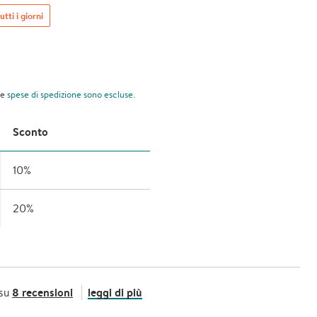
utti i giorni
le
spese di spedizione
sono escluse.
Sconto
10%
20%
8 recensioni
leggi di più
 su