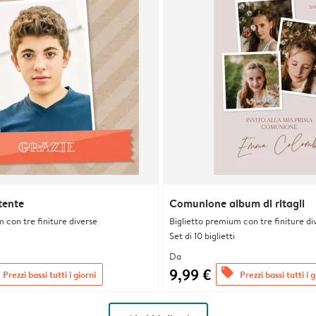
tente
Comunione album di ritagli
 con tre finiture diverse
Biglietto premium con tre finiture di
Set di 10 biglietti
Da
9,99 €
offers
Prezzi bassi tutti i giorni
Prezzi bassi tutti i g