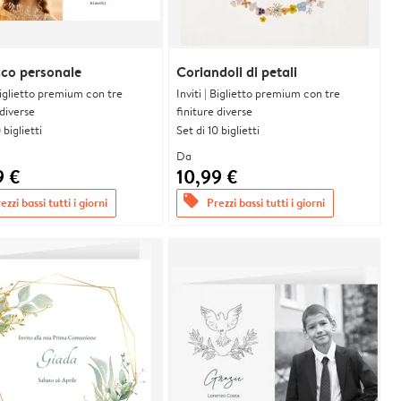
co personale
Coriandoli di petali
 Biglietto premium con tre
Inviti | Biglietto premium con tre
 diverse
finiture diverse
 biglietti
Set di 10 biglietti
Da
9 €
10,99 €
offers
ezzi bassi tutti i giorni
Prezzi bassi tutti i giorni