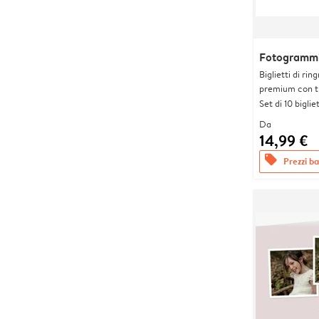
Fotogrammi
Biglietti di rin
premium con tr
Set di 10 bigliet
Da
14,99 €
offers
Prezzi bas