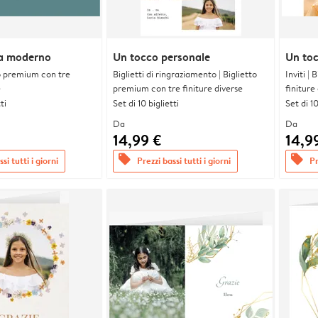
a moderno
Un tocco personale
Un toc
tto premium con tre
Biglietti di ringraziamento | Biglietto
Inviti |
e
premium con tre finiture diverse
finiture
ti
Set di 10 biglietti
Set di 10
Da
Da
14,99 €
14,9
offers
offers
si tutti i giorni
Prezzi bassi tutti i giorni
Pr