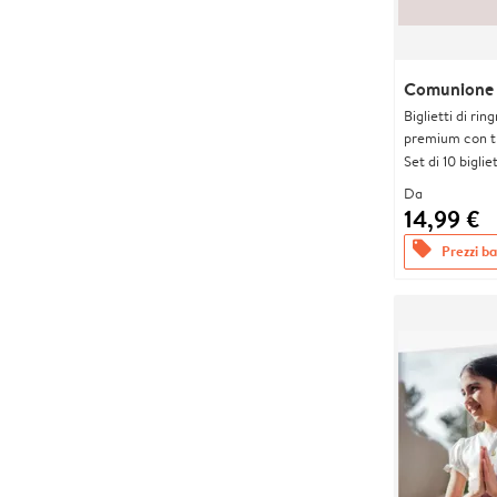
Comunione a
Biglietti di rin
premium con tr
Set di 10 bigliet
Da
14,99 €
offers
Prezzi bas