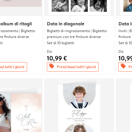
lbum di ritagli
Data in diagonale
Data i
graziamento | Biglietto
Biglietti di ringraziamento | Biglietto
Inviti |
e finiture diverse
premium con tre finiture diverse
finiture
ti
Set di 10 biglietti
Set di 10
Da
Da
10,99 €
10,9
offers
offers
si tutti i giorni
Prezzi bassi tutti i giorni
Pr