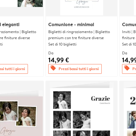
 eleganti
Comunione - minimal
Comun
graziamento | Biglietto
Biglietti di ringraziamento | Biglietto
Inviti |
e finiture diverse
premium con tre finiture diverse
finiture
ti
Set di 10 biglietti
Set di 10
Da
Da
14,99 €
14,9
offers
offers
si tutti i giorni
Prezzi bassi tutti i giorni
Pr