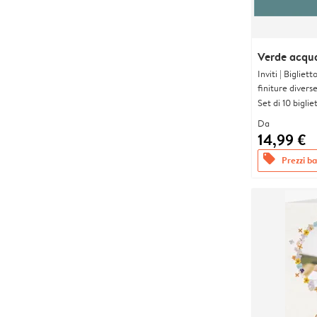
Verde acqu
Inviti | Biglie
finiture divers
Set di 10 bigliet
Da
14,99 €
offers
Prezzi bas