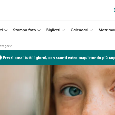
ques
ti
Stampa foto
Biglietti
Calendari
Matrimo
slim_arrow_down
slim_arrow_down
slim_arrow_down
slim_arrow_down
categorie
ers
Prezzi bassi tutti i giorni, con sconti extra acquistando più co