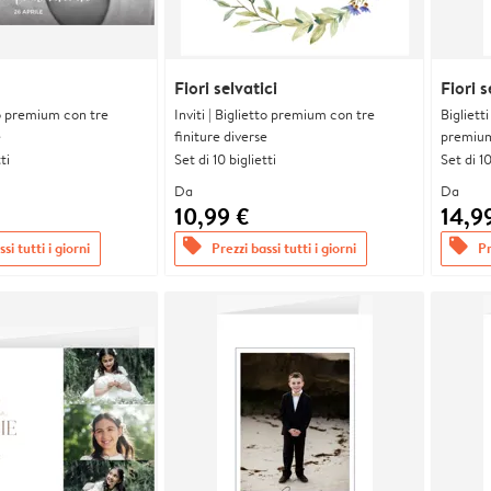
Fiori selvatici
Fiori s
tto premium con tre
Inviti | Biglietto premium con tre
Bigliett
e
finiture diverse
premium 
ti
Set di 10 biglietti
Set di 10
Da
Da
10,99 €
14,9
offers
offers
si tutti i giorni
Prezzi bassi tutti i giorni
Pr