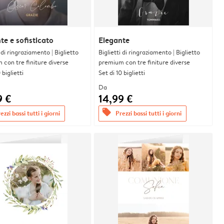
te e sofisticato
Elegante
i di ringraziamento | Biglietto
Biglietti di ringraziamento | Biglietto
con tre finiture diverse
premium con tre finiture diverse
 biglietti
Set di 10 biglietti
Da
9 €
14,99 €
offers
ezzi bassi tutti i giorni
Prezzi bassi tutti i giorni