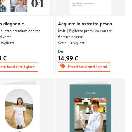
n diagonale
Acquerello astratto pesca
 Biglietto premium con tre
Inviti | Biglietto premium con tre
 diverse
finiture diverse
 biglietti
Set di 10 biglietti
Da
9 €
14,99 €
offers
ezzi bassi tutti i giorni
Prezzi bassi tutti i giorni