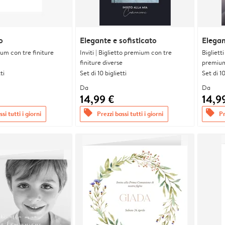
o
Elegante e sofisticato
Elegan
ium con tre finiture
Inviti | Biglietto premium con tre
Bigliett
finiture diverse
premium 
ti
Set di 10 biglietti
Set di 10
Da
Da
14,99 €
14,9
offers
offers
si tutti i giorni
Prezzi bassi tutti i giorni
Pr