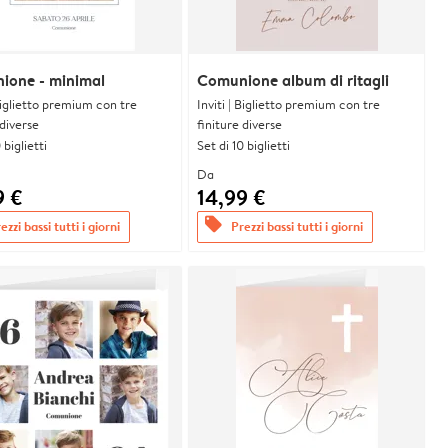
ione - minimal
Comunione album di ritagli
 Biglietto premium con tre
Inviti | Biglietto premium con tre
 diverse
finiture diverse
 biglietti
Set di 10 biglietti
Da
9 €
14,99 €
offers
ezzi bassi tutti i giorni
Prezzi bassi tutti i giorni