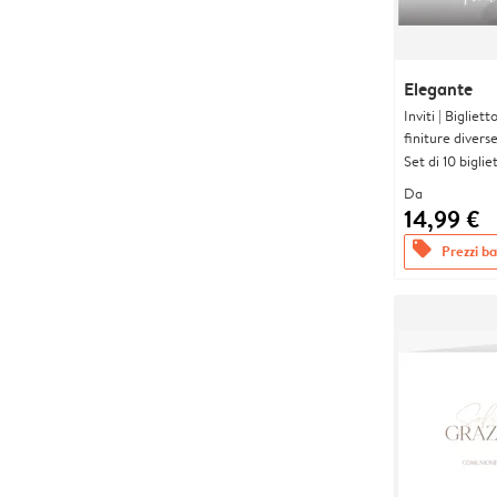
Elegante
Inviti | Biglie
finiture divers
Set di 10 bigliet
Da
14,99 €
offers
Prezzi bas