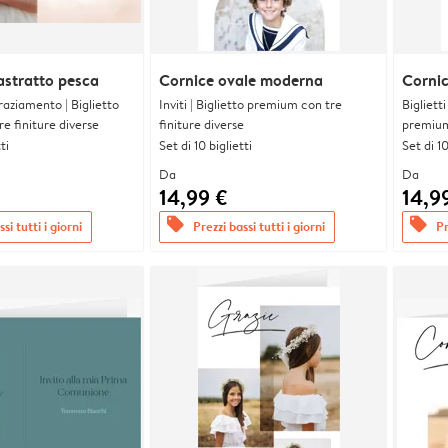
astratto pesca
Cornice ovale moderna
Corni
graziamento | Biglietto
Inviti | Biglietto premium con tre
Bigliett
e finiture diverse
finiture diverse
premium 
ti
Set di 10 biglietti
Set di 10
Da
Da
14,99 €
14,9
offers
offers
si tutti i giorni
Prezzi bassi tutti i giorni
Pr