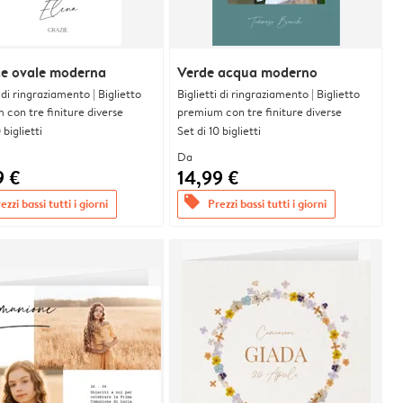
ce ovale moderna
Verde acqua moderno
i di ringraziamento | Biglietto
Biglietti di ringraziamento | Biglietto
con tre finiture diverse
premium con tre finiture diverse
 biglietti
Set di 10 biglietti
Da
9 €
14,99 €
offers
ezzi bassi tutti i giorni
Prezzi bassi tutti i giorni