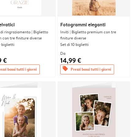
elvatici
Fotogrammi eleganti
i di ringraziamento | Biglietto
Inviti | Biglietto premium con tre
con tre finiture diverse
finiture diverse
 biglietti
Set di 10 biglietti
Da
9 €
14,99 €
offers
ezzi bassi tutti i giorni
Prezzi bassi tutti i giorni