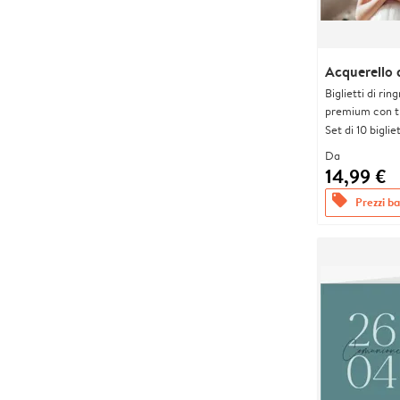
Acquerello 
Biglietti di rin
premium con tr
Set di 10 bigliet
Da
14,99 €
offers
Prezzi bas