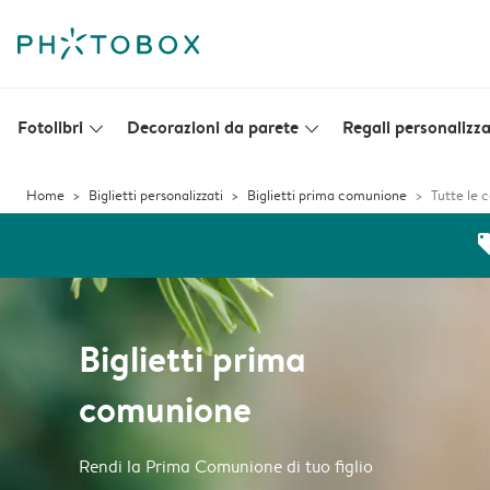
Fotolibri
Decorazioni da parete
Regali personalizza
slim_arrow_down
slim_arrow_down
Home
Biglietti personalizzati
Biglietti prima comunione
Tutte le 
off
Biglietti prima
comunione
Rendi la Prima Comunione di tuo figlio