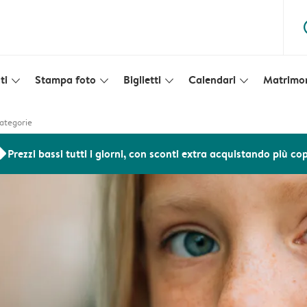
ques
ti
Stampa foto
Biglietti
Calendari
Matrimo
slim_arrow_down
slim_arrow_down
slim_arrow_down
slim_arrow_down
categorie
ers
Prezzi bassi tutti i giorni, con sconti extra acquistando più co