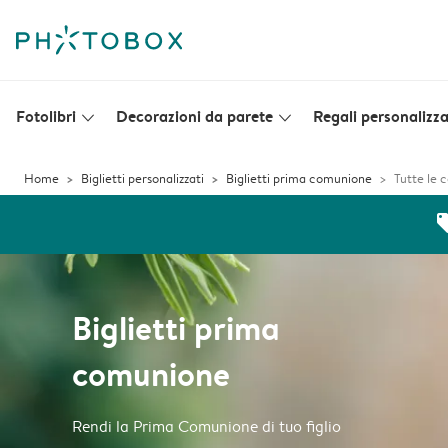
Fotolibri
Decorazioni da parete
Regali personalizza
slim_arrow_down
slim_arrow_down
Home
Biglietti personalizzati
Biglietti prima comunione
Tutte le 
off
Biglietti prima
comunione
Rendi la Prima Comunione di tuo figlio