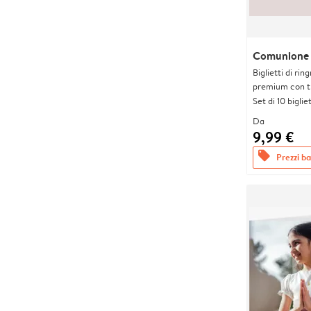
Comunione a
Biglietti di rin
premium con tr
Set di 10 bigliet
Da
9,99 €
offers
Prezzi bas