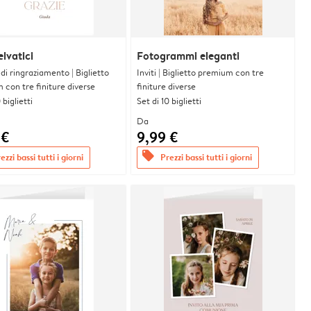
elvatici
Fotogrammi eleganti
i di ringraziamento | Biglietto
Inviti | Biglietto premium con tre
con tre finiture diverse
finiture diverse
 biglietti
Set di 10 biglietti
Da
 €
9,99 €
offers
ezzi bassi tutti i giorni
Prezzi bassi tutti i giorni