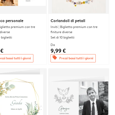
co personale
Coriandoli di petali
 Biglietto premium con tre
Inviti | Biglietto premium con tre
 diverse
finiture diverse
 biglietti
Set di 10 biglietti
Da
 €
9,99 €
offers
ezzi bassi tutti i giorni
Prezzi bassi tutti i giorni