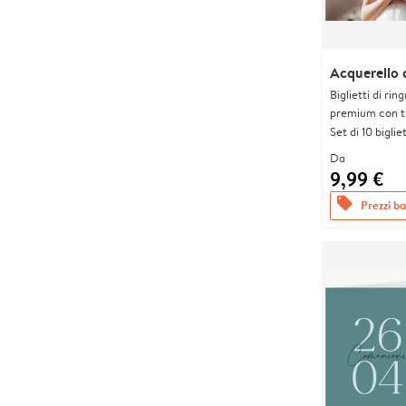
Acquerello 
Biglietti di rin
premium con tr
Set di 10 bigliet
Da
9,99 €
offers
Prezzi bas