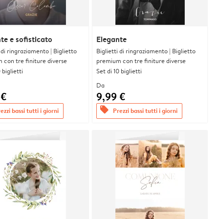
te e sofisticato
Elegante
i di ringraziamento | Biglietto
Biglietti di ringraziamento | Biglietto
con tre finiture diverse
premium con tre finiture diverse
 biglietti
Set di 10 biglietti
Da
 €
9,99 €
offers
ezzi bassi tutti i giorni
Prezzi bassi tutti i giorni