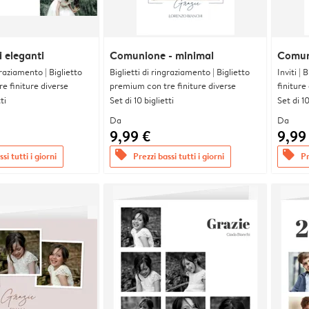
 eleganti
Comunione - minimal
Comun
graziamento | Biglietto
Biglietti di ringraziamento | Biglietto
Inviti |
e finiture diverse
premium con tre finiture diverse
finiture
ti
Set di 10 biglietti
Set di 10
Da
Da
9,99 €
9,99
offers
offers
si tutti i giorni
Prezzi bassi tutti i giorni
Pr