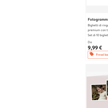
Fotogrammi
Biglietti di rin
premium con tr
Set di 10 bigliet
Da
9,99 €
offers
Prezzi bas