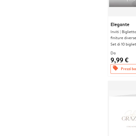
Elegante
Inviti | Biglie
finiture divers
Set di 10 bigliet
Da
9,99 €
offers
Prezzi bas