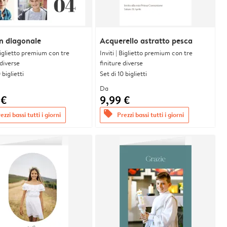
n diagonale
Acquerello astratto pesca
 Biglietto premium con tre
Inviti | Biglietto premium con tre
 diverse
finiture diverse
 biglietti
Set di 10 biglietti
Da
 €
9,99 €
offers
ezzi bassi tutti i giorni
Prezzi bassi tutti i giorni