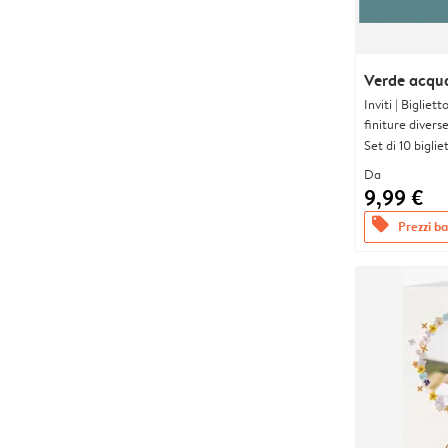
Verde acqu
Inviti | Biglie
finiture divers
Set di 10 bigliet
Da
9,99 €
offers
Prezzi bas