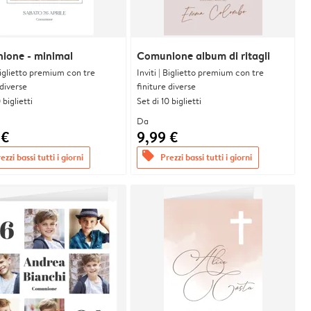
ione - minimal
Comunione album di ritagli
 Biglietto premium con tre
Inviti | Biglietto premium con tre
 diverse
finiture diverse
 biglietti
Set di 10 biglietti
Da
 €
9,99 €
offers
ezzi bassi tutti i giorni
Prezzi bassi tutti i giorni