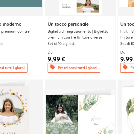
a moderno
Un tocco personale
Un toc
tto premium con tre
Biglietti di ringraziamento | Biglietto
Inviti |
e
premium con tre finiture diverse
finiture
ti
Set di 10 biglietti
Set di 10
Da
Da
9,99 €
9,99
offers
offers
si tutti i giorni
Prezzi bassi tutti i giorni
Pr