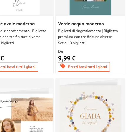
ce ovale moderna
Verde acqua moderno
i di ringraziamento | Biglietto
Biglietti di ringraziamento | Biglietto
con tre finiture diverse
premium con tre finiture diverse
 biglietti
Set di 10 biglietti
Da
 €
9,99 €
offers
ezzi bassi tutti i giorni
Prezzi bassi tutti i giorni