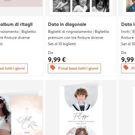
lbum di ritagli
Data in diagonale
Data i
graziamento | Biglietto
Biglietti di ringraziamento | Biglietto
Inviti |
e finiture diverse
premium con tre finiture diverse
finiture
ti
Set di 10 biglietti
Set di 10
Da
Da
9,99 €
9,99
offers
offers
si tutti i giorni
Prezzi bassi tutti i giorni
Pr