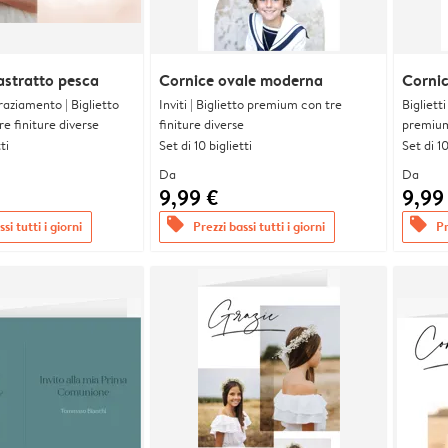
astratto pesca
Cornice ovale moderna
Corni
graziamento | Biglietto
Inviti | Biglietto premium con tre
Bigliett
e finiture diverse
finiture diverse
premium 
ti
Set di 10 biglietti
Set di 10
Da
Da
9,99 €
9,99
offers
offers
si tutti i giorni
Prezzi bassi tutti i giorni
Pr