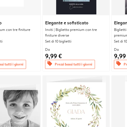
o
Elegante e sofisticato
Elegan
ium con tre finiture
Inviti | Biglietto premium con tre
Bigliett
finiture diverse
premium 
ti
Set di 10 biglietti
Set di 10
Da
Da
9,99 €
9,99
offers
offers
si tutti i giorni
Prezzi bassi tutti i giorni
Pr