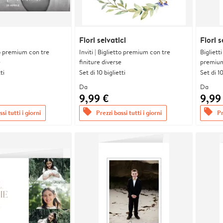
Fiori selvatici
Fiori s
tto premium con tre
Inviti | Biglietto premium con tre
Bigliett
e
finiture diverse
premium 
ti
Set di 10 biglietti
Set di 10
Da
Da
9,99 €
9,99
offers
offers
si tutti i giorni
Prezzi bassi tutti i giorni
Pr