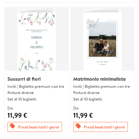
Sussurri di fiori
Matrimonio minimalista
Inviti | Biglietto premium con tre
Inviti | Biglietto premium con tre
finiture diverse
finiture diverse
Set di 10 biglietti
Set di 10 biglietti
Da
Da
11,99 €
11,99 €
offers
offers
Prezzi bassi tutti i giorni
Prezzi bassi tutti i giorni