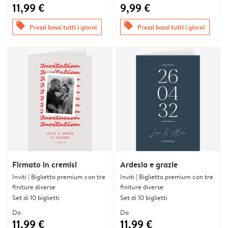
11,99 €
9,99 €
offers
offers
Prezzi bassi tutti i giorni
Prezzi bassi tutti i giorni
Firmato in cremisi
Ardesia e grazie
Inviti | Biglietto premium con tre
Inviti | Biglietto premium con tre
finiture diverse
finiture diverse
Set di 10 biglietti
Set di 10 biglietti
Da
Da
11,99 €
11,99 €