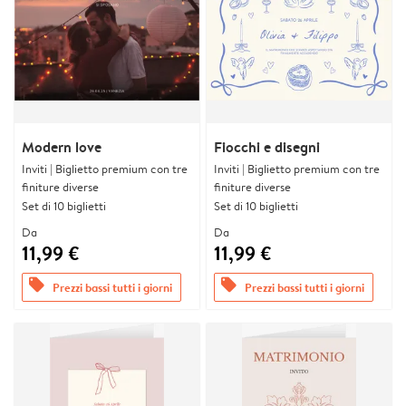
Modern love
Fiocchi e disegni
Inviti | Biglietto premium con tre
Inviti | Biglietto premium con tre
finiture diverse
finiture diverse
Set di 10 biglietti
Set di 10 biglietti
Da
Da
11,99 €
11,99 €
offers
offers
Prezzi bassi tutti i giorni
Prezzi bassi tutti i giorni