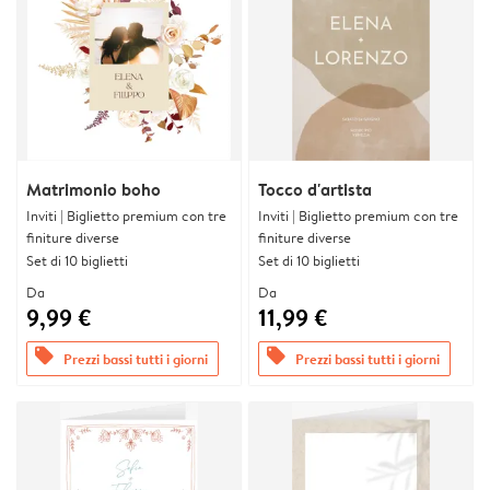
Matrimonio boho
Tocco d'artista
Inviti | Biglietto premium con tre
Inviti | Biglietto premium con tre
finiture diverse
finiture diverse
Set di 10 biglietti
Set di 10 biglietti
Da
Da
9,99 €
11,99 €
offers
offers
Prezzi bassi tutti i giorni
Prezzi bassi tutti i giorni