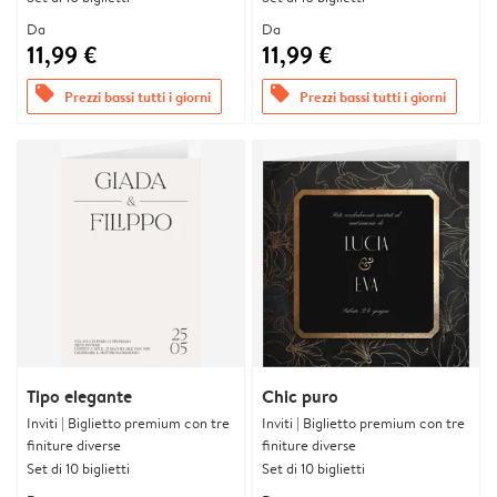
Da
Da
11,99 €
11,99 €
offers
offers
Prezzi bassi tutti i giorni
Prezzi bassi tutti i giorni
Tipo elegante
Chic puro
Inviti | Biglietto premium con tre
Inviti | Biglietto premium con tre
finiture diverse
finiture diverse
Set di 10 biglietti
Set di 10 biglietti