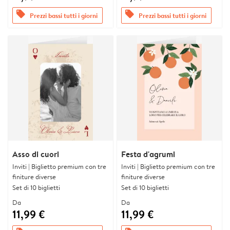
offers
offers
Prezzi bassi tutti i giorni
Prezzi bassi tutti i giorni
Asso di cuori
Festa d'agrumi
Inviti | Biglietto premium con tre
Inviti | Biglietto premium con tre
finiture diverse
finiture diverse
Set di 10 biglietti
Set di 10 biglietti
Da
Da
11,99 €
11,99 €