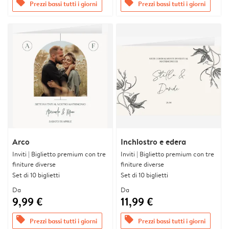
offers
offers
Prezzi bassi tutti i giorni
Prezzi bassi tutti i giorni
Arco
Inchiostro e edera
Inviti | Biglietto premium con tre
Inviti | Biglietto premium con tre
finiture diverse
finiture diverse
Set di 10 biglietti
Set di 10 biglietti
Da
Da
9,99 €
11,99 €
offers
offers
Prezzi bassi tutti i giorni
Prezzi bassi tutti i giorni