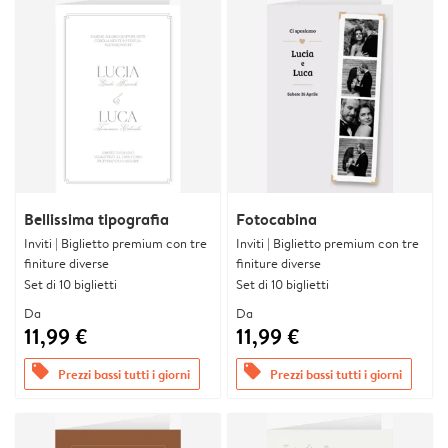
Bellissima tipografia
Fotocabina
Inviti | Biglietto premium con tre
Inviti | Biglietto premium con tre
finiture diverse
finiture diverse
Set di 10 biglietti
Set di 10 biglietti
Da
Da
11,99 €
11,99 €
offers
offers
Prezzi bassi tutti i giorni
Prezzi bassi tutti i giorni