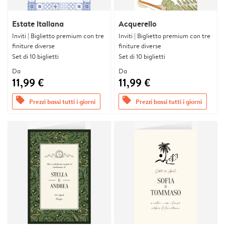
Estate italiana
Acquerello
Inviti | Biglietto premium con tre
Inviti | Biglietto premium con tre
finiture diverse
finiture diverse
Set di 10 biglietti
Set di 10 biglietti
Da
Da
11,99 €
11,99 €
offers
offers
Prezzi bassi tutti i giorni
Prezzi bassi tutti i giorni