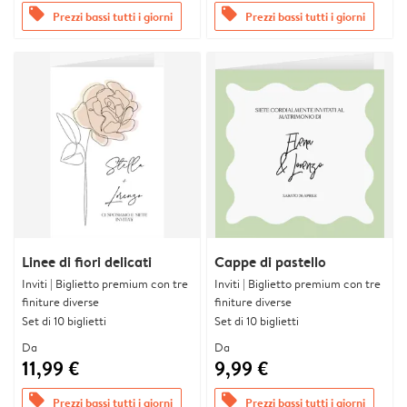
offers
offers
Prezzi bassi tutti i giorni
Prezzi bassi tutti i giorni
Linee di fiori delicati
Cappe di pastello
Inviti | Biglietto premium con tre
Inviti | Biglietto premium con tre
finiture diverse
finiture diverse
Set di 10 biglietti
Set di 10 biglietti
Da
Da
11,99 €
9,99 €
offers
offers
Prezzi bassi tutti i giorni
Prezzi bassi tutti i giorni