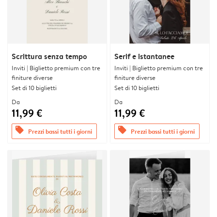
Scrittura senza tempo
Serif e istantanee
Inviti | Biglietto premium con tre
Inviti | Biglietto premium con tre
finiture diverse
finiture diverse
Set di 10 biglietti
Set di 10 biglietti
Da
Da
11,99 €
11,99 €
offers
offers
Prezzi bassi tutti i giorni
Prezzi bassi tutti i giorni