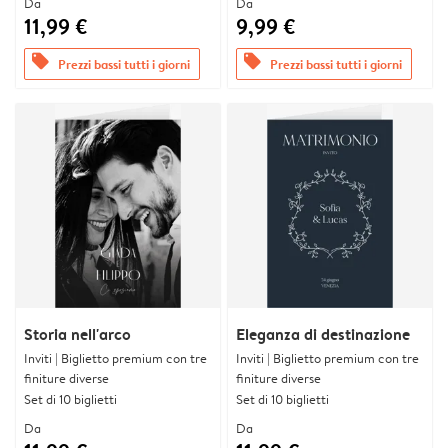
Da
Da
11,99 €
9,99 €
offers
offers
Prezzi bassi tutti i giorni
Prezzi bassi tutti i giorni
Storia nell'arco
Eleganza di destinazione
Inviti | Biglietto premium con tre
Inviti | Biglietto premium con tre
finiture diverse
finiture diverse
Set di 10 biglietti
Set di 10 biglietti
Da
Da