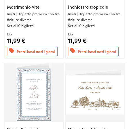
Matrimonio vite
Inchiostro tropicale
Inviti | Biglietto premium con tre
Inviti | Biglietto premium con tre
finiture diverse
finiture diverse
Set di 10 biglietti
Set di 10 biglietti
Da
Da
11,99 €
11,99 €
offers
offers
Prezzi bassi tutti i giorni
Prezzi bassi tutti i giorni