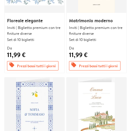
Floreale elegante
Matrimonio moderno
Inviti | Biglietto premium con tre
Inviti | Biglietto premium con tre
finiture diverse
finiture diverse
Set di 10 biglietti
Set di 10 biglietti
Da
Da
11,99 €
11,99 €
offers
offers
Prezzi bassi tutti i giorni
Prezzi bassi tutti i giorni