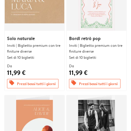
Solo naturale
Bordi retrò pop
Inviti | Biglietto premium con tre
Inviti | Biglietto premium con tre
finiture diverse
finiture diverse
Set di 10 biglietti
Set di 10 biglietti
Da
Da
11,99 €
11,99 €
offers
offers
Prezzi bassi tutti i giorni
Prezzi bassi tutti i giorni