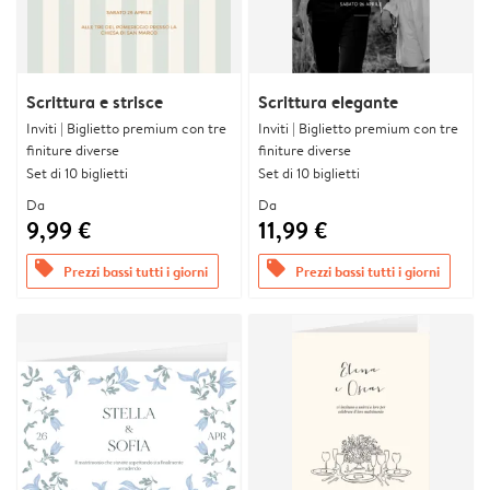
Scrittura e strisce
Scrittura elegante
Inviti | Biglietto premium con tre
Inviti | Biglietto premium con tre
finiture diverse
finiture diverse
Set di 10 biglietti
Set di 10 biglietti
Da
Da
9,99 €
11,99 €
offers
offers
Prezzi bassi tutti i giorni
Prezzi bassi tutti i giorni