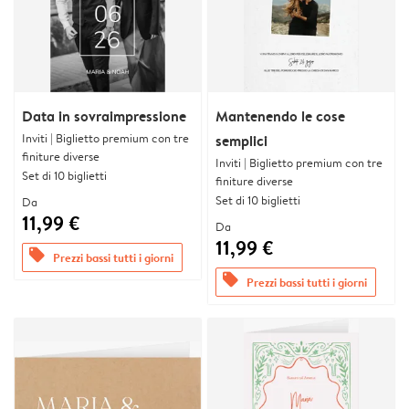
Data in sovraimpressione
Mantenendo le cose
Inviti | Biglietto premium con tre
semplici
finiture diverse
Inviti | Biglietto premium con tre
Set di 10 biglietti
finiture diverse
Set di 10 biglietti
Da
11,99 €
Da
11,99 €
offers
Prezzi bassi tutti i giorni
offers
Prezzi bassi tutti i giorni