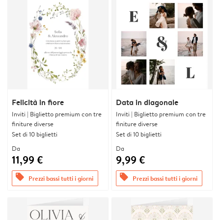
Felicità in fiore
Data in diagonale
Inviti | Biglietto premium con tre
Inviti | Biglietto premium con tre
finiture diverse
finiture diverse
Set di 10 biglietti
Set di 10 biglietti
Da
Da
11,99 €
9,99 €
offers
offers
Prezzi bassi tutti i giorni
Prezzi bassi tutti i giorni