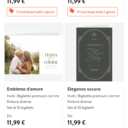
11,99 €
11,99 €
offers
offers
Prezzi bassi tutti i giorni
Prezzi bassi tutti i giorni
Emblema d'amore
Eleganza oscura
Inviti | Biglietto premium con tre
Inviti | Biglietto premium con tre
finiture diverse
finiture diverse
Set di 10 biglietti
Set di 10 biglietti
Da
Da
11,99 €
11,99 €