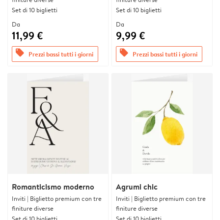
Set di 10 biglietti
Set di 10 biglietti
Da
Da
11,99 €
9,99 €
offers
offers
Prezzi bassi tutti i giorni
Prezzi bassi tutti i giorni
Romanticismo moderno
Agrumi chic
Inviti | Biglietto premium con tre
Inviti | Biglietto premium con tre
finiture diverse
finiture diverse
Set di 10 biglietti
Set di 10 biglietti