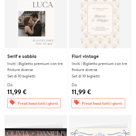
Serif e sabbia
Fiori vintage
Inviti | Biglietto premium con tre
Inviti | Biglietto premium con tre
finiture diverse
finiture diverse
Set di 10 biglietti
Set di 10 biglietti
Da
Da
11,99 €
11,99 €
offers
offers
Prezzi bassi tutti i giorni
Prezzi bassi tutti i giorni