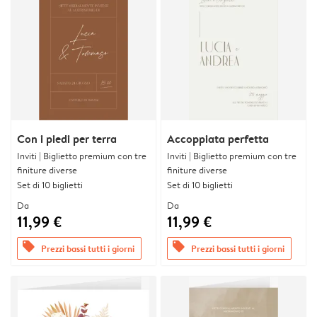
Con i piedi per terra
Accoppiata perfetta
Inviti | Biglietto premium con tre
Inviti | Biglietto premium con tre
finiture diverse
finiture diverse
Set di 10 biglietti
Set di 10 biglietti
Da
Da
11,99 €
11,99 €
offers
offers
Prezzi bassi tutti i giorni
Prezzi bassi tutti i giorni