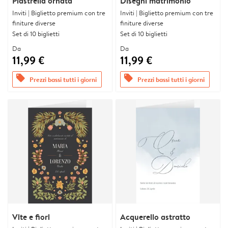
Piastrella ornata
Disegni matrimonio
Inviti | Biglietto premium con tre
Inviti | Biglietto premium con tre
finiture diverse
finiture diverse
Set di 10 biglietti
Set di 10 biglietti
Da
Da
11,99 €
11,99 €
offers
offers
Prezzi bassi tutti i giorni
Prezzi bassi tutti i giorni
Vite e fiori
Acquerello astratto