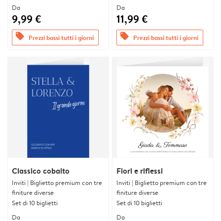
Da
Da
9,99 €
11,99 €
offers
offers
Prezzi bassi tutti i giorni
Prezzi bassi tutti i giorni
Classico cobalto
Fiori e riflessi
Inviti | Biglietto premium con tre
Inviti | Biglietto premium con tre
finiture diverse
finiture diverse
Set di 10 biglietti
Set di 10 biglietti
Da
Da