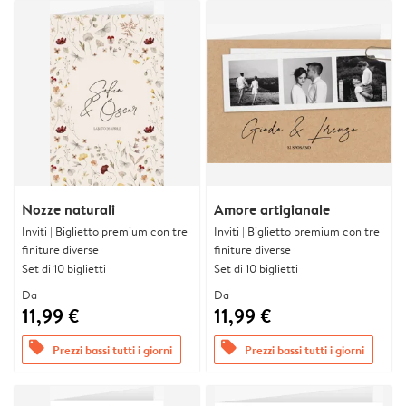
Nozze naturali
Amore artigianale
Inviti | Biglietto premium con tre
Inviti | Biglietto premium con tre
finiture diverse
finiture diverse
Set di 10 biglietti
Set di 10 biglietti
Da
Da
11,99 €
11,99 €
offers
offers
Prezzi bassi tutti i giorni
Prezzi bassi tutti i giorni