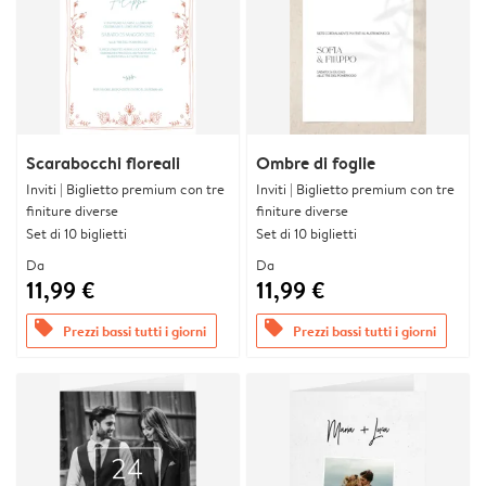
Scarabocchi floreali
Ombre di foglie
Inviti | Biglietto premium con tre
Inviti | Biglietto premium con tre
finiture diverse
finiture diverse
Set di 10 biglietti
Set di 10 biglietti
Da
Da
11,99 €
11,99 €
offers
offers
Prezzi bassi tutti i giorni
Prezzi bassi tutti i giorni