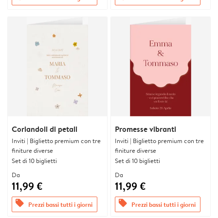
Coriandoli di petali
Promesse vibranti
Inviti | Biglietto premium con tre
Inviti | Biglietto premium con tre
finiture diverse
finiture diverse
Set di 10 biglietti
Set di 10 biglietti
Da
Da
11,99 €
11,99 €
offers
offers
Prezzi bassi tutti i giorni
Prezzi bassi tutti i giorni