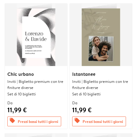
Chic urbano
Istantanee
Inviti | Biglietto premium con tre
Inviti | Biglietto premium con tre
finiture diverse
finiture diverse
Set di 10 biglietti
Set di 10 biglietti
Da
Da
11,99 €
11,99 €
offers
offers
Prezzi bassi tutti i giorni
Prezzi bassi tutti i giorni