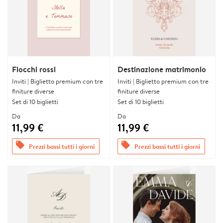
Fiocchi rossi
Destinazione matrimonio
Inviti | Biglietto premium con tre
Inviti | Biglietto premium con tre
finiture diverse
finiture diverse
Set di 10 biglietti
Set di 10 biglietti
Da
Da
11,99 €
11,99 €
offers
offers
Prezzi bassi tutti i giorni
Prezzi bassi tutti i giorni