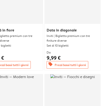
à in fiore
Data in diagonale
 Biglietto premium con tre
Inviti | Biglietto premium con tre
 diverse
finiture diverse
 biglietti
Set di 10 biglietti
Da
 €
9,99 €
offers
ezzi bassi tutti i giorni
Prezzi bassi tutti i giorni