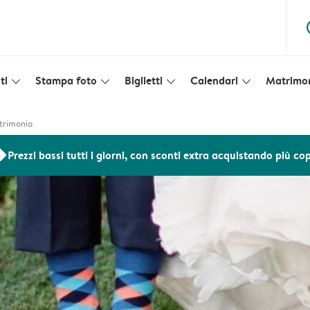
ques
ti
Stampa foto
Biglietti
Calendari
Matrimo
slim_arrow_down
slim_arrow_down
slim_arrow_down
slim_arrow_down
trimonio
ers
Prezzi bassi tutti i giorni, con sconti extra acquistando più co