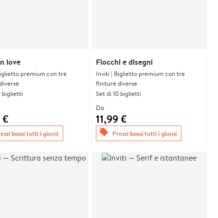
n love
Fiocchi e disegni
 Biglietto premium con tre
Inviti | Biglietto premium con tre
 diverse
finiture diverse
 biglietti
Set di 10 biglietti
Da
 €
11,99 €
offers
ezzi bassi tutti i giorni
Prezzi bassi tutti i giorni