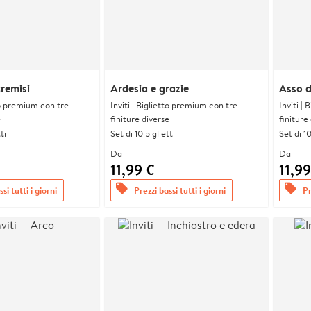
cremisi
Ardesia e grazie
Asso d
tto premium con tre
Inviti | Biglietto premium con tre
Inviti |
e
finiture diverse
finiture
ti
Set di 10 biglietti
Set di 10
Da
Da
11,99 €
11,99
offers
offers
si tutti i giorni
Prezzi bassi tutti i giorni
Pr