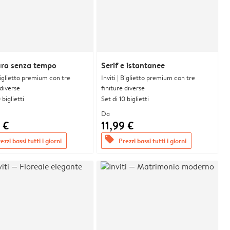
ura senza tempo
Serif e istantanee
 Biglietto premium con tre
Inviti | Biglietto premium con tre
 diverse
finiture diverse
 biglietti
Set di 10 biglietti
Da
 €
11,99 €
offers
ezzi bassi tutti i giorni
Prezzi bassi tutti i giorni