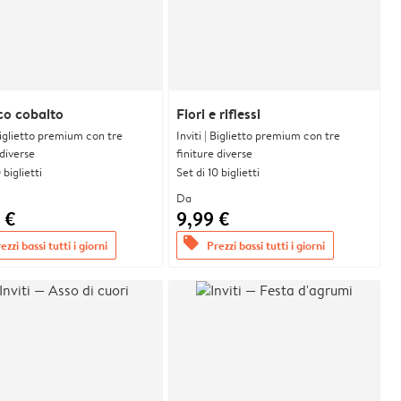
co cobalto
Fiori e riflessi
 Biglietto premium con tre
Inviti | Biglietto premium con tre
 diverse
finiture diverse
 biglietti
Set di 10 biglietti
Da
 €
9,99 €
offers
ezzi bassi tutti i giorni
Prezzi bassi tutti i giorni