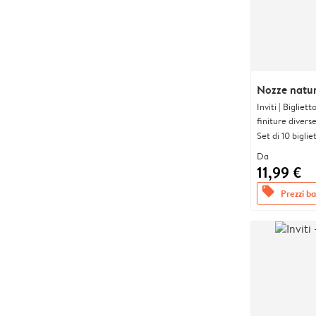
Nozze natur
Inviti | Biglie
finiture divers
Set di 10 bigliet
Da
11,99 €
offers
Prezzi bas