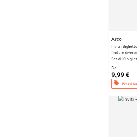
Arco
Inviti | Biglie
finiture divers
Set di 10 bigliet
Da
9,99 €
offers
Prezzi bas