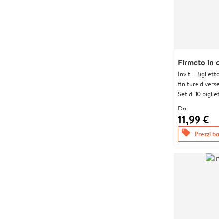
Firmato in 
Inviti | Biglie
finiture divers
Set di 10 bigliet
Da
11,99 €
offers
Prezzi bas