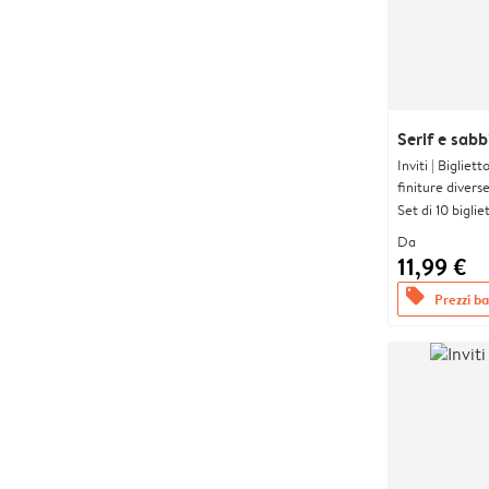
Serif e sabb
Inviti | Biglie
finiture divers
Set di 10 bigliet
Da
11,99 €
offers
Prezzi bas