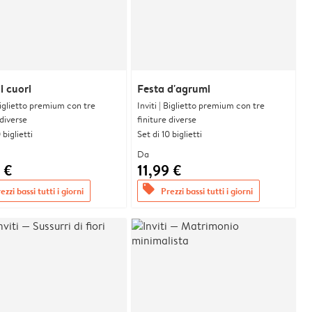
i cuori
Festa d'agrumi
 Biglietto premium con tre
Inviti | Biglietto premium con tre
 diverse
finiture diverse
 biglietti
Set di 10 biglietti
Da
 €
11,99 €
offers
ezzi bassi tutti i giorni
Prezzi bassi tutti i giorni