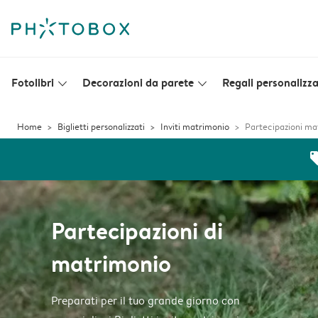
Fotolibri
Decorazioni da parete
Regali personalizza
slim_arrow_down
slim_arrow_down
Home
Biglietti personalizzati
Inviti matrimonio
Partecipazioni ma
off
Partecipazioni di
matrimonio
Preparati per il tuo grande giorno con