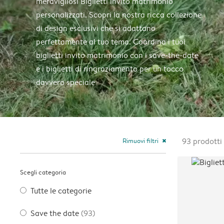
meravigliosi Biglietti invito matrimonio
personalizzati. Scopri la nostra ricca collezione
di design esclusivi che si adattano
perfettamente al tuo tema. Coordina i tuoi
biglietti invito matrimonio con i save-the-date
e i biglietti di ringraziamento per un tocco
davvero speciale
Rimuovi filtri
93
prodotti
close
Scegli categoria
Tutte le categorie
Save the date
(93)