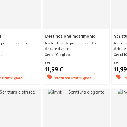
i
Destinazione matrimonio
Scritt
tto premium con tre
Inviti | Biglietto premium con tre
Inviti |
e
finiture diverse
finiture
ti
Set di 10 biglietti
Set di 10
Da
Da
11,99 €
11,99
offers
offers
si tutti i giorni
Prezzi bassi tutti i giorni
Pr