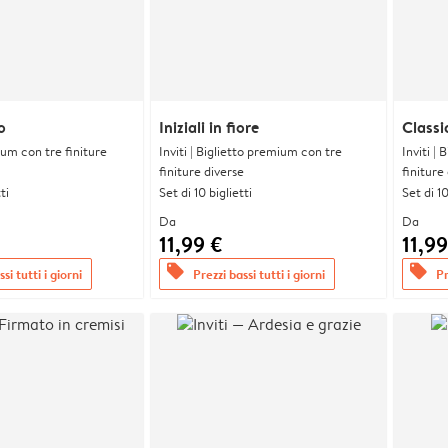
o
Iniziali in fiore
Classi
ium con tre finiture
Inviti | Biglietto premium con tre
Inviti |
finiture diverse
finiture
ti
Set di 10 biglietti
Set di 10
Da
Da
11,99 €
11,99
offers
offers
si tutti i giorni
Prezzi bassi tutti i giorni
Pr