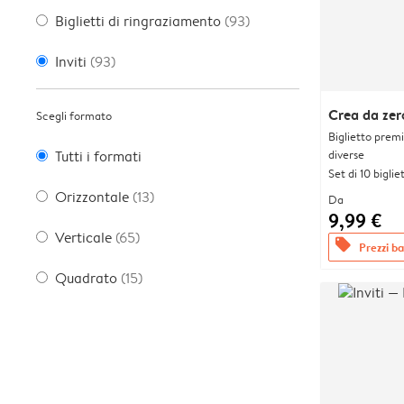
Biglietti di ringraziamento
(93)
Inviti
(93)
Crea da zer
Scegli formato
Biglietto prem
diverse
Tutti i formati
Set di 10 bigliet
Orizzontale
(13)
Da
9,99 €
Verticale
(65)
offers
Prezzi bas
Quadrato
(15)