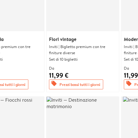
ia
Fiori vintage
Moder
tto premium con tre
Inviti | Biglietto premium con tre
Inviti |
e
finiture diverse
finiture
ti
Set di 10 biglietti
Set di 10
Da
Da
11,99 €
11,99
offers
offers
si tutti i giorni
Prezzi bassi tutti i giorni
Pr