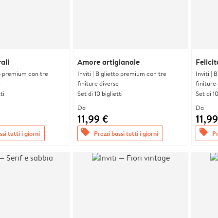
ali
Amore artigianale
Felicit
tto premium con tre
Inviti | Biglietto premium con tre
Inviti |
e
finiture diverse
finiture
ti
Set di 10 biglietti
Set di 10
Da
Da
11,99 €
11,99
offers
offers
si tutti i giorni
Prezzi bassi tutti i giorni
Pr