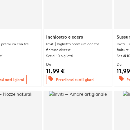
Inchiostro e edera
Sussurr
tto premium con tre
Inviti | Biglietto premium con tre
Inviti |
e
finiture diverse
finiture
ti
Set di 10 biglietti
Set di 10
Da
Da
11,99 €
11,99
offers
offers
si tutti i giorni
Prezzi bassi tutti i giorni
Pr