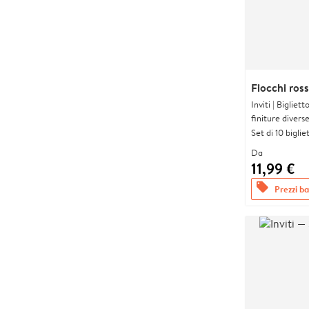
Fiocchi ross
Inviti | Biglie
finiture divers
Set di 10 bigliet
Da
11,99 €
offers
Prezzi bas