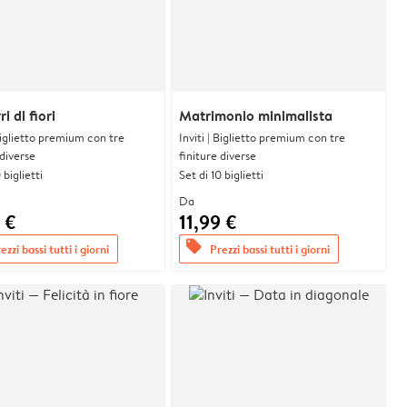
i di fiori
Matrimonio minimalista
 Biglietto premium con tre
Inviti | Biglietto premium con tre
 diverse
finiture diverse
 biglietti
Set di 10 biglietti
Da
 €
11,99 €
offers
ezzi bassi tutti i giorni
Prezzi bassi tutti i giorni