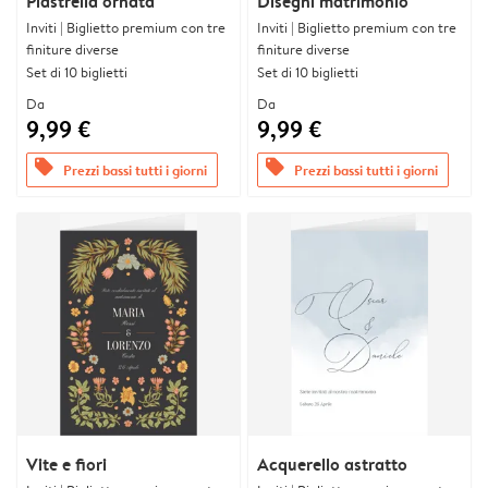
Piastrella ornata
Disegni matrimonio
Inviti | Biglietto premium con tre
Inviti | Biglietto premium con tre
finiture diverse
finiture diverse
Set di 10 biglietti
Set di 10 biglietti
Da
Da
9,99 €
9,99 €
offers
offers
Prezzi bassi tutti i giorni
Prezzi bassi tutti i giorni
Vite e fiori
Acquerello astratto