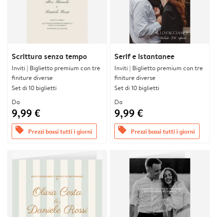
Scrittura senza tempo
Serif e istantanee
Inviti | Biglietto premium con tre
Inviti | Biglietto premium con tre
finiture diverse
finiture diverse
Set di 10 biglietti
Set di 10 biglietti
Da
Da
9,99 €
9,99 €
offers
offers
Prezzi bassi tutti i giorni
Prezzi bassi tutti i giorni