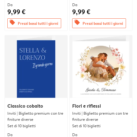
Da
Da
9,99 €
9,99 €
offers
offers
Prezzi bassi tutti i giorni
Prezzi bassi tutti i giorni
Classico cobalto
Fiori e riflessi
Inviti | Biglietto premium con tre
Inviti | Biglietto premium con tre
finiture diverse
finiture diverse
Set di 10 biglietti
Set di 10 biglietti
Da
Da