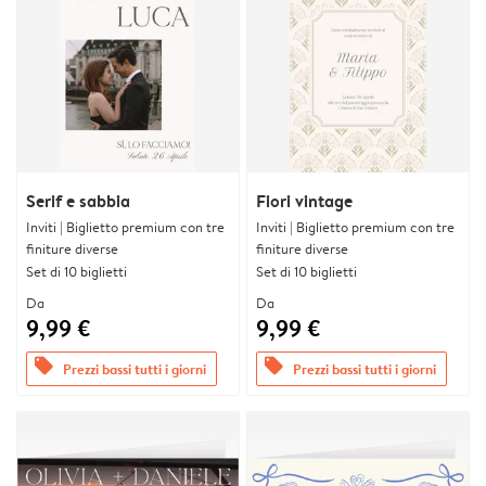
Serif e sabbia
Fiori vintage
Inviti | Biglietto premium con tre
Inviti | Biglietto premium con tre
finiture diverse
finiture diverse
Set di 10 biglietti
Set di 10 biglietti
Da
Da
9,99 €
9,99 €
offers
offers
Prezzi bassi tutti i giorni
Prezzi bassi tutti i giorni