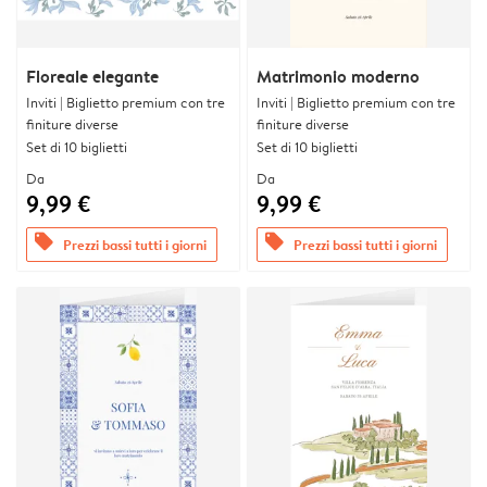
Floreale elegante
Matrimonio moderno
Inviti | Biglietto premium con tre
Inviti | Biglietto premium con tre
finiture diverse
finiture diverse
Set di 10 biglietti
Set di 10 biglietti
Da
Da
9,99 €
9,99 €
offers
offers
Prezzi bassi tutti i giorni
Prezzi bassi tutti i giorni