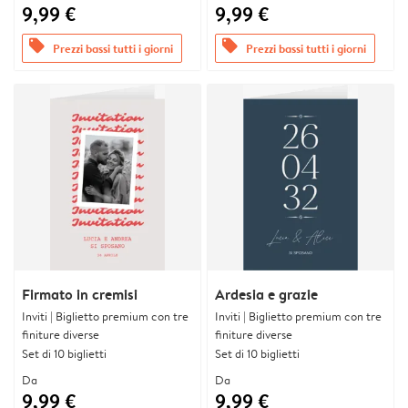
9,99 €
9,99 €
offers
offers
Prezzi bassi tutti i giorni
Prezzi bassi tutti i giorni
Firmato in cremisi
Ardesia e grazie
Inviti | Biglietto premium con tre
Inviti | Biglietto premium con tre
finiture diverse
finiture diverse
Set di 10 biglietti
Set di 10 biglietti
Da
Da
9,99 €
9,99 €