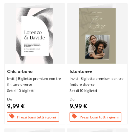
Chic urbano
Istantanee
Inviti | Biglietto premium con tre
Inviti | Biglietto premium con tre
finiture diverse
finiture diverse
Set di 10 biglietti
Set di 10 biglietti
Da
Da
9,99 €
9,99 €
offers
offers
Prezzi bassi tutti i giorni
Prezzi bassi tutti i giorni