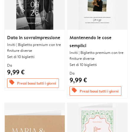
Data in sovraimpressione
Mantenendo le cose
Inviti | Biglietto premium con tre
semplici
finiture diverse
Inviti | Biglietto premium con tre
Set di 10 biglietti
finiture diverse
Set di 10 biglietti
Da
9,99 €
Da
9,99 €
offers
Prezzi bassi tutti i giorni
offers
Prezzi bassi tutti i giorni