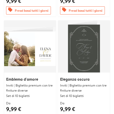
9,99 €
9,99 €
offers
offers
Prezzi bassi tutti i giorni
Prezzi bassi tutti i giorni
Emblema d'amore
Eleganza oscura
Inviti | Biglietto premium con tre
Inviti | Biglietto premium con tre
finiture diverse
finiture diverse
Set di 10 biglietti
Set di 10 biglietti
Da
Da
9,99 €
9,99 €