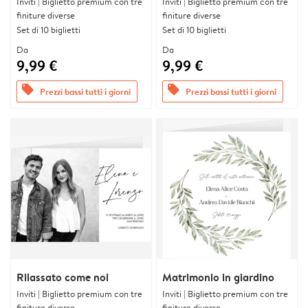
Inviti | Biglietto premium con tre
Inviti | Biglietto premium con tre
finiture diverse
finiture diverse
Set di 10 biglietti
Set di 10 biglietti
Da
Da
9,99 €
9,99 €
offers
offers
Prezzi bassi tutti i giorni
Prezzi bassi tutti i giorni
Rilassato come noi
Matrimonio in giardino
Inviti | Biglietto premium con tre
Inviti | Biglietto premium con tre
finiture diverse
finiture diverse