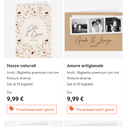
Nozze naturali
Amore artigianale
Inviti | Biglietto premium con tre
Inviti | Biglietto premium con tre
finiture diverse
finiture diverse
Set di 10 biglietti
Set di 10 biglietti
Da
Da
9,99 €
9,99 €
offers
offers
Prezzi bassi tutti i giorni
Prezzi bassi tutti i giorni