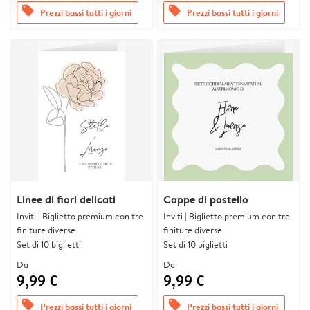
offers
offers
Prezzi bassi tutti i giorni
Prezzi bassi tutti i giorni
Linee di fiori delicati
Cappe di pastello
Inviti | Biglietto premium con tre
Inviti | Biglietto premium con tre
finiture diverse
finiture diverse
Set di 10 biglietti
Set di 10 biglietti
Da
Da
9,99 €
9,99 €
offers
offers
Prezzi bassi tutti i giorni
Prezzi bassi tutti i giorni