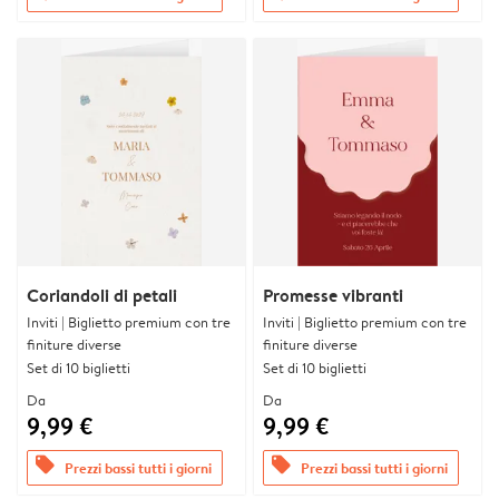
Coriandoli di petali
Promesse vibranti
Inviti | Biglietto premium con tre
Inviti | Biglietto premium con tre
finiture diverse
finiture diverse
Set di 10 biglietti
Set di 10 biglietti
Da
Da
9,99 €
9,99 €
offers
offers
Prezzi bassi tutti i giorni
Prezzi bassi tutti i giorni