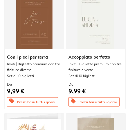
Con i piedi per terra
Accoppiata perfetta
Inviti | Biglietto premium con tre
Inviti | Biglietto premium con tre
finiture diverse
finiture diverse
Set di 10 biglietti
Set di 10 biglietti
Da
Da
9,99 €
9,99 €
offers
offers
Prezzi bassi tutti i giorni
Prezzi bassi tutti i giorni