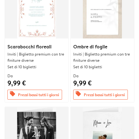
Scarabocchi floreali
Ombre di foglie
Inviti | Biglietto premium con tre
Inviti | Biglietto premium con tre
finiture diverse
finiture diverse
Set di 10 biglietti
Set di 10 biglietti
Da
Da
9,99 €
9,99 €
offers
offers
Prezzi bassi tutti i giorni
Prezzi bassi tutti i giorni