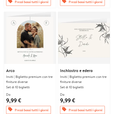
offers
offers
Prezzi bassi tutti i giorni
Prezzi bassi tutti i giorni
Arco
Inchiostro e edera
Inviti | Biglietto premium con tre
Inviti | Biglietto premium con tre
finiture diverse
finiture diverse
Set di 10 biglietti
Set di 10 biglietti
Da
Da
9,99 €
9,99 €
offers
offers
Prezzi bassi tutti i giorni
Prezzi bassi tutti i giorni