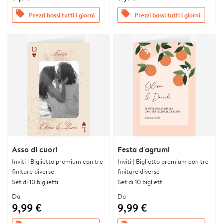
offers
offers
Prezzi bassi tutti i giorni
Prezzi bassi tutti i giorni
Asso di cuori
Festa d'agrumi
Inviti | Biglietto premium con tre
Inviti | Biglietto premium con tre
finiture diverse
finiture diverse
Set di 10 biglietti
Set di 10 biglietti
Da
Da
9,99 €
9,99 €