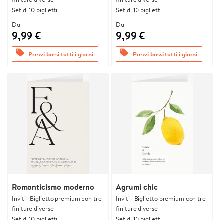
Set di 10 biglietti
Set di 10 biglietti
Da
Da
9,99 €
9,99 €
offers
offers
Prezzi bassi tutti i giorni
Prezzi bassi tutti i giorni
Romanticismo moderno
Agrumi chic
Inviti | Biglietto premium con tre
Inviti | Biglietto premium con tre
finiture diverse
finiture diverse
Set di 10 biglietti
Set di 10 biglietti