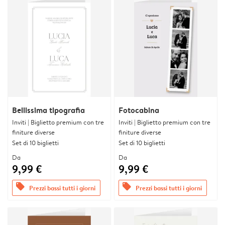
Bellissima tipografia
Fotocabina
Inviti | Biglietto premium con tre
Inviti | Biglietto premium con tre
finiture diverse
finiture diverse
Set di 10 biglietti
Set di 10 biglietti
Da
Da
9,99 €
9,99 €
offers
offers
Prezzi bassi tutti i giorni
Prezzi bassi tutti i giorni