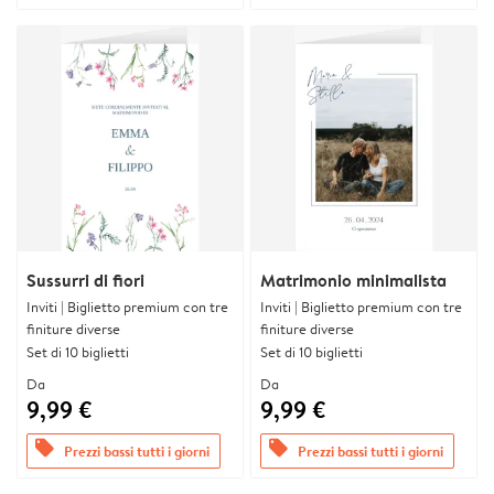
Sussurri di fiori
Matrimonio minimalista
Inviti | Biglietto premium con tre
Inviti | Biglietto premium con tre
finiture diverse
finiture diverse
Set di 10 biglietti
Set di 10 biglietti
Da
Da
9,99 €
9,99 €
offers
offers
Prezzi bassi tutti i giorni
Prezzi bassi tutti i giorni