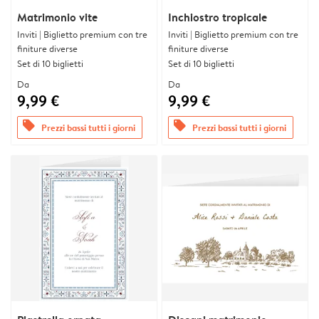
Matrimonio vite
Inchiostro tropicale
Inviti | Biglietto premium con tre
Inviti | Biglietto premium con tre
finiture diverse
finiture diverse
Set di 10 biglietti
Set di 10 biglietti
Da
Da
9,99 €
9,99 €
offers
offers
Prezzi bassi tutti i giorni
Prezzi bassi tutti i giorni