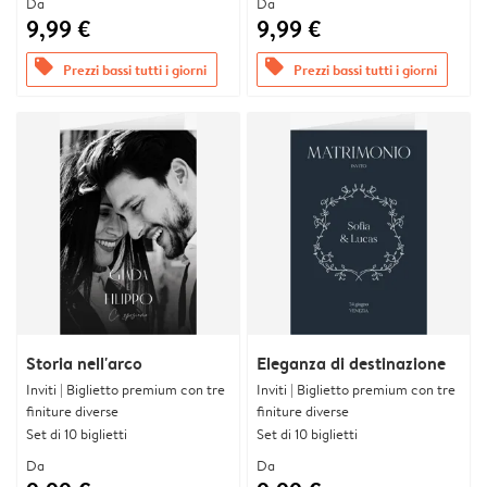
Da
Da
9,99 €
9,99 €
offers
offers
Prezzi bassi tutti i giorni
Prezzi bassi tutti i giorni
Storia nell'arco
Eleganza di destinazione
Inviti | Biglietto premium con tre
Inviti | Biglietto premium con tre
finiture diverse
finiture diverse
Set di 10 biglietti
Set di 10 biglietti
Da
Da