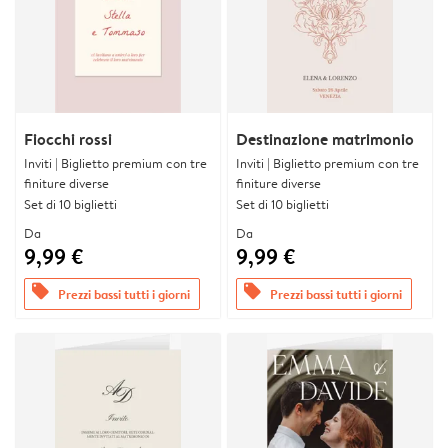
Fiocchi rossi
Destinazione matrimonio
Inviti | Biglietto premium con tre
Inviti | Biglietto premium con tre
finiture diverse
finiture diverse
Set di 10 biglietti
Set di 10 biglietti
Da
Da
9,99 €
9,99 €
offers
offers
Prezzi bassi tutti i giorni
Prezzi bassi tutti i giorni