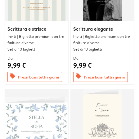
Scrittura e strisce
Scrittura elegante
Inviti | Biglietto premium con tre
Inviti | Biglietto premium con tre
finiture diverse
finiture diverse
Set di 10 biglietti
Set di 10 biglietti
Da
Da
9,99 €
9,99 €
offers
offers
Prezzi bassi tutti i giorni
Prezzi bassi tutti i giorni