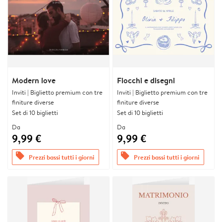
Modern love
Fiocchi e disegni
Inviti | Biglietto premium con tre
Inviti | Biglietto premium con tre
finiture diverse
finiture diverse
Set di 10 biglietti
Set di 10 biglietti
Da
Da
9,99 €
9,99 €
offers
offers
Prezzi bassi tutti i giorni
Prezzi bassi tutti i giorni