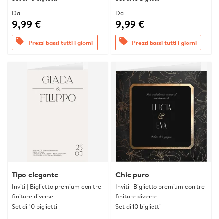
Da
Da
9,99 €
9,99 €
offers
offers
Prezzi bassi tutti i giorni
Prezzi bassi tutti i giorni
Tipo elegante
Chic puro
Inviti | Biglietto premium con tre
Inviti | Biglietto premium con tre
finiture diverse
finiture diverse
Set di 10 biglietti
Set di 10 biglietti