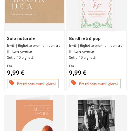
Solo naturale
Bordi retrò pop
Inviti | Biglietto premium con tre
Inviti | Biglietto premium con tre
finiture diverse
finiture diverse
Set di 10 biglietti
Set di 10 biglietti
Da
Da
9,99 €
9,99 €
offers
offers
Prezzi bassi tutti i giorni
Prezzi bassi tutti i giorni