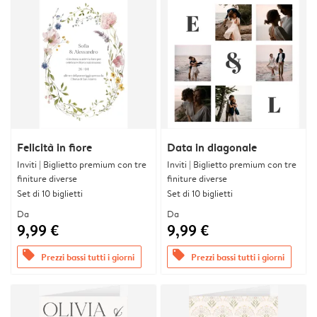
Felicità in fiore
Data in diagonale
Inviti | Biglietto premium con tre
Inviti | Biglietto premium con tre
finiture diverse
finiture diverse
Set di 10 biglietti
Set di 10 biglietti
Da
Da
9,99 €
9,99 €
offers
offers
Prezzi bassi tutti i giorni
Prezzi bassi tutti i giorni