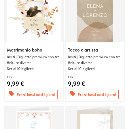
Matrimonio boho
Tocco d'artista
Inviti | Biglietto premium con tre
Inviti | Biglietto premium con tre
finiture diverse
finiture diverse
Set di 10 biglietti
Set di 10 biglietti
Da
Da
9,99 €
9,99 €
offers
offers
Prezzi bassi tutti i giorni
Prezzi bassi tutti i giorni