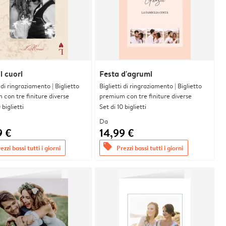
i cuori
Festa d'agrumi
i di ringraziamento | Biglietto
Biglietti di ringraziamento | Biglietto
con tre finiture diverse
premium con tre finiture diverse
 biglietti
Set di 10 biglietti
Da
9 €
14,99 €
offers
ezzi bassi tutti i giorni
Prezzi bassi tutti i giorni