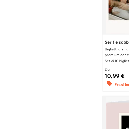
Serif e sabb
Biglietti di rin
premium con tr
Set di 10 bigliet
Da
10,99 €
offers
Prezzi bas