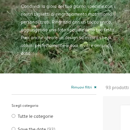
Condividi la gioia del tuo giorno speciale con i
nostri biglietti di ringraziamento matrimonio
personalizzati. Ringrazia con un tocco unico,
aggiungendo una foto speciale della tua festa.
Puoi anche creare un design su misura che si
abbini perfettamente ai tuoi inviti e annunci
data.
Rimuovi filtri
93
prodotti
close
Scegli categoria
Tutte le categorie
Save the date
(93)