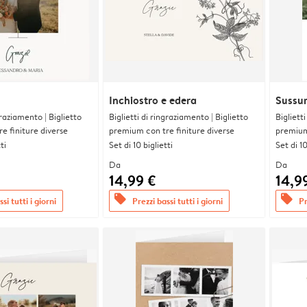
Inchiostro e edera
Sussurr
graziamento | Biglietto
Biglietti di ringraziamento | Biglietto
Bigliett
e finiture diverse
premium con tre finiture diverse
premium 
ti
Set di 10 biglietti
Set di 10
Da
Da
14,99 €
14,9
offers
offers
si tutti i giorni
Prezzi bassi tutti i giorni
Pr