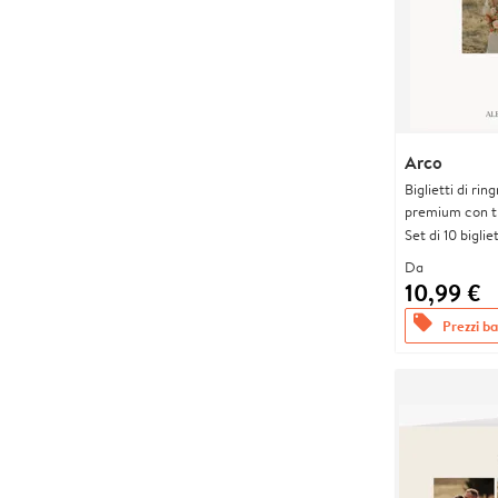
Arco
Biglietti di rin
premium con tr
Set di 10 bigliet
Da
10,99 €
offers
Prezzi bas