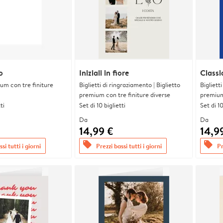
o
Iniziali in fiore
Classi
ium con tre finiture
Biglietti di ringraziamento | Biglietto
Bigliett
premium con tre finiture diverse
premium 
ti
Set di 10 biglietti
Set di 10
Da
Da
14,99 €
14,9
offers
offers
si tutti i giorni
Prezzi bassi tutti i giorni
Pr