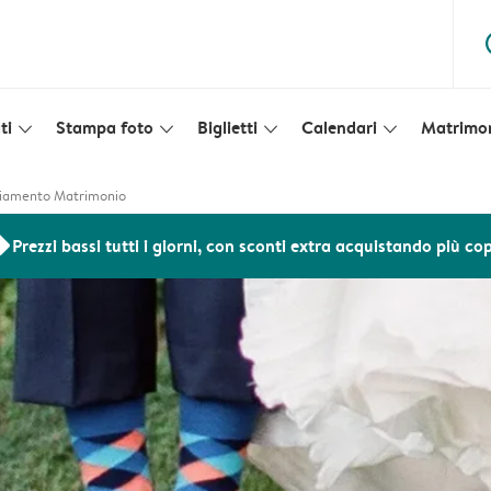
ques
ti
Stampa foto
Biglietti
Calendari
Matrimo
slim_arrow_down
slim_arrow_down
slim_arrow_down
slim_arrow_down
raziamento Matrimonio
ers
Prezzi bassi tutti i giorni, con sconti extra acquistando più co