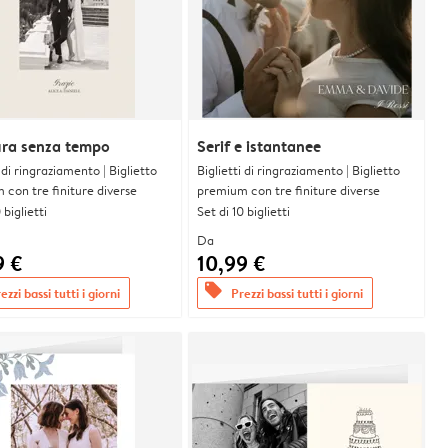
ura senza tempo
Serif e istantanee
i di ringraziamento | Biglietto
Biglietti di ringraziamento | Biglietto
con tre finiture diverse
premium con tre finiture diverse
 biglietti
Set di 10 biglietti
Da
9 €
10,99 €
offers
ezzi bassi tutti i giorni
Prezzi bassi tutti i giorni