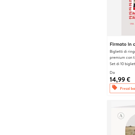
Firmato in 
Biglietti di rin
premium con tr
Set di 10 bigliet
Da
14,99 €
offers
Prezzi bas