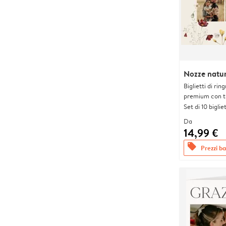
Nozze natur
Biglietti di rin
premium con tr
Set di 10 bigliet
Da
14,99 €
offers
Prezzi bas