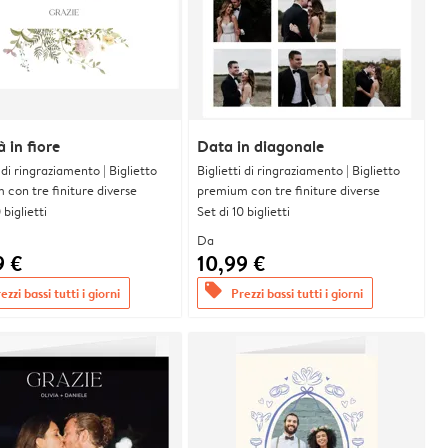
à in fiore
Data in diagonale
i di ringraziamento | Biglietto
Biglietti di ringraziamento | Biglietto
con tre finiture diverse
premium con tre finiture diverse
 biglietti
Set di 10 biglietti
Da
9 €
10,99 €
offers
ezzi bassi tutti i giorni
Prezzi bassi tutti i giorni