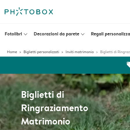
Fotolibri
Decorazioni da parete
Regali personalizza
slim_arrow_down
slim_arrow_down
Home
Biglietti personalizzati
Inviti matrimonio
Biglietti di Ring
off
Biglietti di
Ringraziamento
Matrimonio