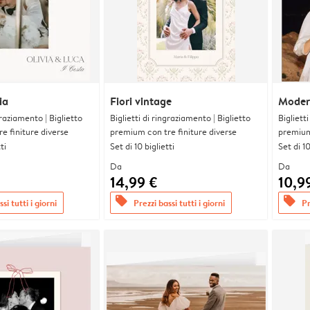
ia
Fiori vintage
Moder
graziamento | Biglietto
Biglietti di ringraziamento | Biglietto
Bigliett
e finiture diverse
premium con tre finiture diverse
premium 
ti
Set di 10 biglietti
Set di 10
Da
Da
14,99 €
10,9
offers
offers
si tutti i giorni
Prezzi bassi tutti i giorni
Pr