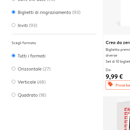
Biglietti di ringraziamento
(93)
Inviti
(93)
Crea da zer
Scegli formato
Biglietto prem
diverse
Tutti i formati
Set di 10 bigliet
Orizzontale
(27)
Da
9,99 €
Verticale
(48)
offers
Prezzi bas
Quadrato
(18)