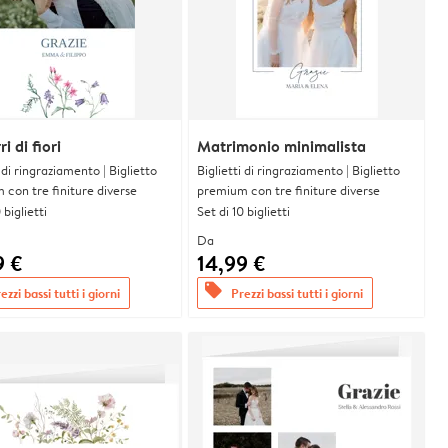
i di fiori
Matrimonio minimalista
i di ringraziamento | Biglietto
Biglietti di ringraziamento | Biglietto
con tre finiture diverse
premium con tre finiture diverse
 biglietti
Set di 10 biglietti
Da
9 €
14,99 €
offers
ezzi bassi tutti i giorni
Prezzi bassi tutti i giorni