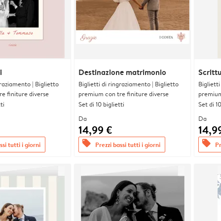
i
Destinazione matrimonio
Scritt
graziamento | Biglietto
Biglietti di ringraziamento | Biglietto
Bigliett
e finiture diverse
premium con tre finiture diverse
premium 
ti
Set di 10 biglietti
Set di 10
Da
Da
14,99 €
14,9
offers
offers
si tutti i giorni
Prezzi bassi tutti i giorni
Pr