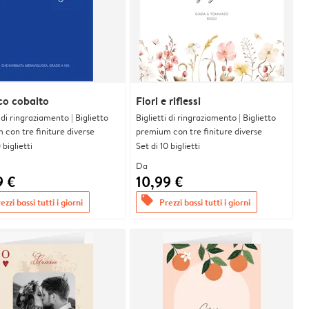
co cobalto
Fiori e riflessi
i di ringraziamento | Biglietto
Biglietti di ringraziamento | Biglietto
con tre finiture diverse
premium con tre finiture diverse
 biglietti
Set di 10 biglietti
Da
9 €
10,99 €
offers
ezzi bassi tutti i giorni
Prezzi bassi tutti i giorni