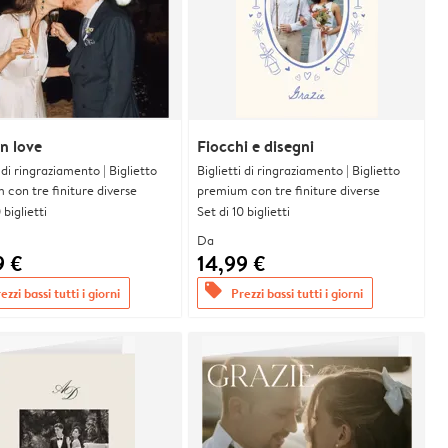
n love
Fiocchi e disegni
i di ringraziamento | Biglietto
Biglietti di ringraziamento | Biglietto
con tre finiture diverse
premium con tre finiture diverse
 biglietti
Set di 10 biglietti
Da
9 €
14,99 €
offers
ezzi bassi tutti i giorni
Prezzi bassi tutti i giorni