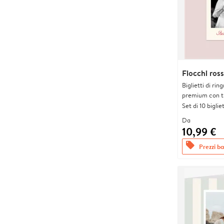
Fiocchi ross
Biglietti di rin
premium con tr
Set di 10 bigliet
Da
10,99 €
offers
Prezzi bas