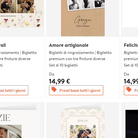
ali
Amore artigianale
Felicit
graziamento | Biglietto
Biglietti di ringraziamento | Biglietto
Bigliett
e finiture diverse
premium con tre finiture diverse
premium 
ti
Set di 10 biglietti
Set di 10
Da
Da
14,99 €
14,9
offers
offers
si tutti i giorni
Prezzi bassi tutti i giorni
Pr