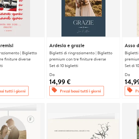
cremisi
Ardesia e grazie
Asso d
graziamento | Biglietto
Biglietti di ringraziamento | Biglietto
Bigliett
e finiture diverse
premium con tre finiture diverse
premium 
ti
Set di 10 biglietti
Set di 10
Da
Da
14,99 €
14,9
offers
offers
si tutti i giorni
Prezzi bassi tutti i giorni
Pr