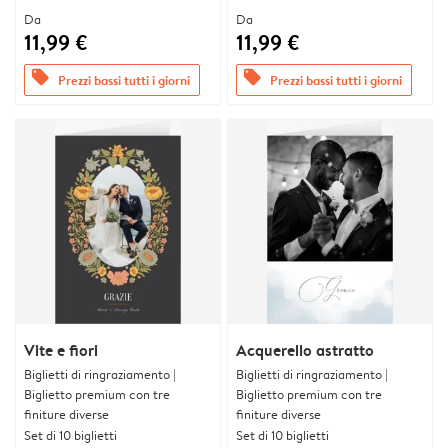
Da
Da
11,99 €
11,99 €
offers
offers
Prezzi bassi tutti i giorni
Prezzi bassi tutti i giorni
Vite e fiori
Acquerello astratto
Biglietti di ringraziamento |
Biglietti di ringraziamento |
Biglietto premium con tre
Biglietto premium con tre
finiture diverse
finiture diverse
Set di 10 biglietti
Set di 10 biglietti