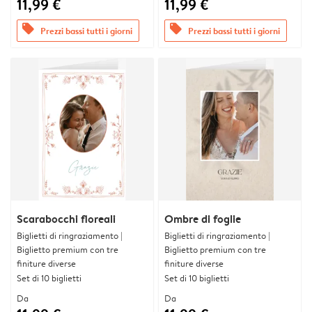
11,99 €
11,99 €
offers
offers
Prezzi bassi tutti i giorni
Prezzi bassi tutti i giorni
Scarabocchi floreali
Ombre di foglie
Biglietti di ringraziamento |
Biglietti di ringraziamento |
Biglietto premium con tre
Biglietto premium con tre
finiture diverse
finiture diverse
Set di 10 biglietti
Set di 10 biglietti
Da
Da