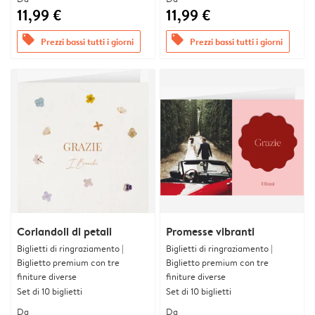
11,99 €
11,99 €
offers
offers
Prezzi bassi tutti i giorni
Prezzi bassi tutti i giorni
Coriandoli di petali
Promesse vibranti
Biglietti di ringraziamento |
Biglietti di ringraziamento |
Biglietto premium con tre
Biglietto premium con tre
finiture diverse
finiture diverse
Set di 10 biglietti
Set di 10 biglietti
Da
Da