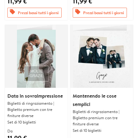
11,99 €
11,99 €
offers
offers
Prezzi bassi tutti i giorni
Prezzi bassi tutti i giorni
Data in sovraimpressione
Mantenendo le cose
Biglietti di ringraziamento |
semplici
Biglietto premium con tre
Biglietti di ringraziamento |
finiture diverse
Biglietto premium con tre
Set di 10 biglietti
finiture diverse
Set di 10 biglietti
Da