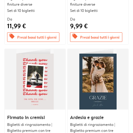
finiture diverse
finiture diverse
Set di 10 biglietti
Set di 10 biglietti
Da
Da
11,99 €
9,99 €
offers
offers
Prezzi bassi tutti i giorni
Prezzi bassi tutti i giorni
Firmato in cremisi
Ardesia e grazie
Biglietti di ringraziamento |
Biglietti di ringraziamento |
Biglietto premium con tre
Biglietto premium con tre