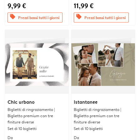
9,99 €
11,99 €
offers
offers
Prezzi bassi tutti i giorni
Prezzi bassi tutti i giorni
Chic urbano
Istantanee
Biglietti di ringraziamento |
Biglietti di ringraziamento |
Biglietto premium con tre
Biglietto premium con tre
finiture diverse
finiture diverse
Set di 10 biglietti
Set di 10 biglietti
Da
Da