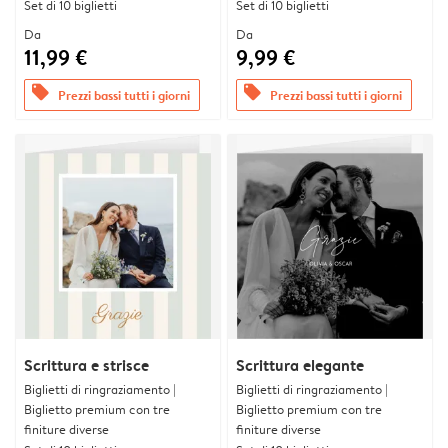
Set di 10 biglietti
Set di 10 biglietti
Da
Da
11,99 €
9,99 €
offers
offers
Prezzi bassi tutti i giorni
Prezzi bassi tutti i giorni
Scrittura e strisce
Scrittura elegante
Biglietti di ringraziamento |
Biglietti di ringraziamento |
Biglietto premium con tre
Biglietto premium con tre
finiture diverse
finiture diverse