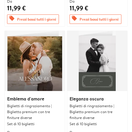
Da
Da
11,99 €
11,99 €
offers
offers
Prezzi bassi tutti i giorni
Prezzi bassi tutti i giorni
Emblema d'amore
Eleganza oscura
Biglietti di ringraziamento |
Biglietti di ringraziamento |
Biglietto premium con tre
Biglietto premium con tre
finiture diverse
finiture diverse
Set di 10 biglietti
Set di 10 biglietti