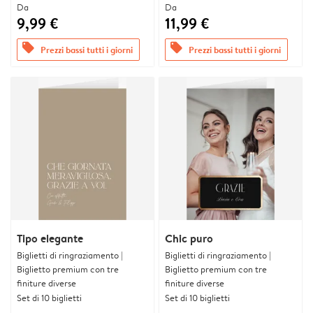
Da
Da
9,99 €
11,99 €
offers
offers
Prezzi bassi tutti i giorni
Prezzi bassi tutti i giorni
Tipo elegante
Chic puro
Biglietti di ringraziamento |
Biglietti di ringraziamento |
Biglietto premium con tre
Biglietto premium con tre
finiture diverse
finiture diverse
Set di 10 biglietti
Set di 10 biglietti