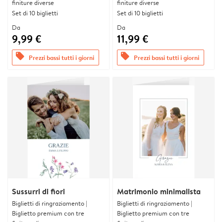
finiture diverse
finiture diverse
Set di 10 biglietti
Set di 10 biglietti
Da
Da
9,99 €
11,99 €
offers
offers
Prezzi bassi tutti i giorni
Prezzi bassi tutti i giorni
Sussurri di fiori
Matrimonio minimalista
Biglietti di ringraziamento |
Biglietti di ringraziamento |
Biglietto premium con tre
Biglietto premium con tre