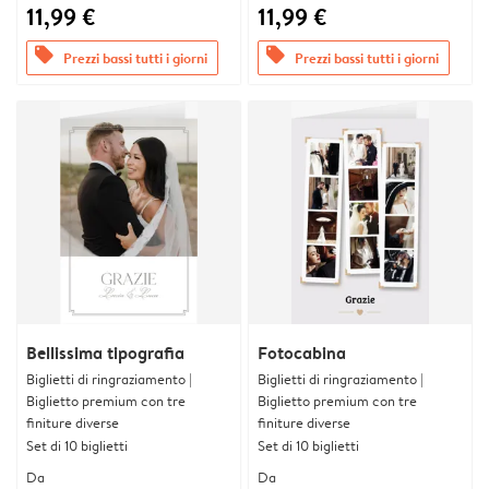
11,99 €
11,99 €
offers
offers
Prezzi bassi tutti i giorni
Prezzi bassi tutti i giorni
Bellissima tipografia
Fotocabina
Biglietti di ringraziamento |
Biglietti di ringraziamento |
Biglietto premium con tre
Biglietto premium con tre
finiture diverse
finiture diverse
Set di 10 biglietti
Set di 10 biglietti
Da
Da