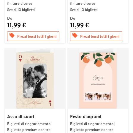
finiture diverse
finiture diverse
Set di 10 biglietti
Set di 10 biglietti
Da
Da
11,99 €
11,99 €
offers
offers
Prezzi bassi tutti i giorni
Prezzi bassi tutti i giorni
Asso di cuori
Festa d'agrumi
Biglietti di ringraziamento |
Biglietti di ringraziamento |
Biglietto premium con tre
Biglietto premium con tre