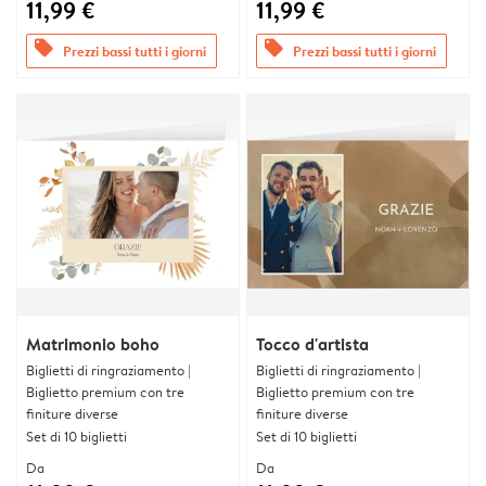
11,99 €
11,99 €
offers
offers
Prezzi bassi tutti i giorni
Prezzi bassi tutti i giorni
Matrimonio boho
Tocco d'artista
Biglietti di ringraziamento |
Biglietti di ringraziamento |
Biglietto premium con tre
Biglietto premium con tre
finiture diverse
finiture diverse
Set di 10 biglietti
Set di 10 biglietti
Da
Da