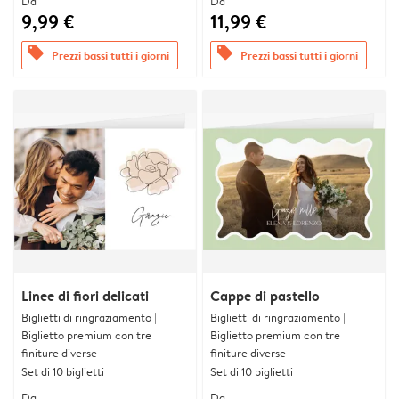
Da
Da
9,99 €
11,99 €
offers
offers
Prezzi bassi tutti i giorni
Prezzi bassi tutti i giorni
Linee di fiori delicati
Cappe di pastello
Biglietti di ringraziamento |
Biglietti di ringraziamento |
Biglietto premium con tre
Biglietto premium con tre
finiture diverse
finiture diverse
Set di 10 biglietti
Set di 10 biglietti
Da
Da