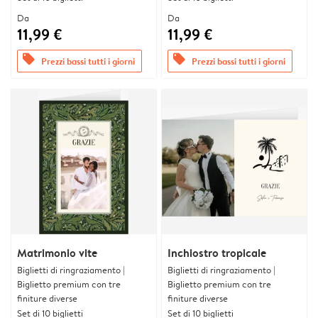
Da
Da
11,99 €
11,99 €
offers
offers
Prezzi bassi tutti i giorni
Prezzi bassi tutti i giorni
Matrimonio vite
Inchiostro tropicale
Biglietti di ringraziamento |
Biglietti di ringraziamento |
Biglietto premium con tre
Biglietto premium con tre
finiture diverse
finiture diverse
Set di 10 biglietti
Set di 10 biglietti