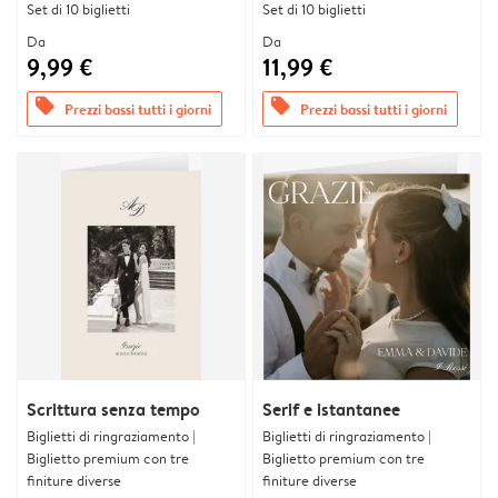
Set di 10 biglietti
Set di 10 biglietti
Da
Da
9,99 €
11,99 €
offers
offers
Prezzi bassi tutti i giorni
Prezzi bassi tutti i giorni
Scrittura senza tempo
Serif e istantanee
Biglietti di ringraziamento |
Biglietti di ringraziamento |
Biglietto premium con tre
Biglietto premium con tre
finiture diverse
finiture diverse