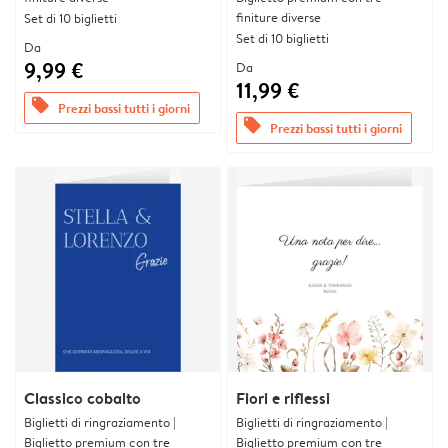
finiture diverse
Set di 10 biglietti
Set di 10 biglietti
Da
9,99 €
Da
11,99 €
offers
Prezzi bassi tutti i giorni
offers
Prezzi bassi tutti i giorni
Classico cobalto
Fiori e riflessi
Biglietti di ringraziamento |
Biglietti di ringraziamento |
Biglietto premium con tre
Biglietto premium con tre