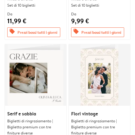
Set di 10 biglietti
Set di 10 biglietti
Da
Da
11,99 €
9,99 €
offers
offers
Prezzi bassi tutti i giorni
Prezzi bassi tutti i giorni
Serif e sabbia
Fiori vintage
Biglietti di ringraziamento |
Biglietti di ringraziamento |
Biglietto premium con tre
Biglietto premium con tre
finiture diverse
finiture diverse