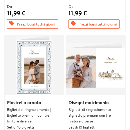
Da
Da
11,99 €
11,99 €
offers
offers
Prezzi bassi tutti i giorni
Prezzi bassi tutti i giorni
Piastrella ornata
Disegni matrimonio
Biglietti di ringraziamento |
Biglietti di ringraziamento |
Biglietto premium con tre
Biglietto premium con tre
finiture diverse
finiture diverse
Set di 10 biglietti
Set di 10 biglietti