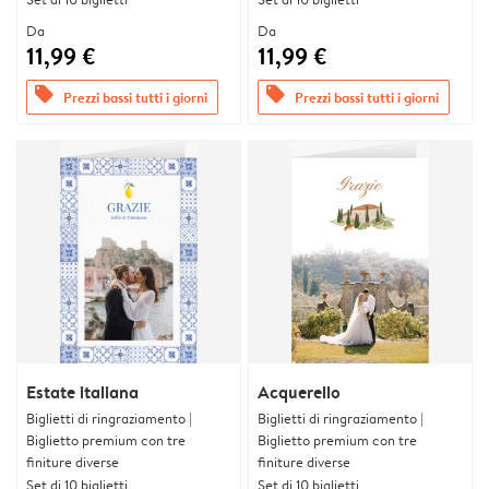
Da
Da
11,99 €
11,99 €
offers
offers
Prezzi bassi tutti i giorni
Prezzi bassi tutti i giorni
Estate italiana
Acquerello
Biglietti di ringraziamento |
Biglietti di ringraziamento |
Biglietto premium con tre
Biglietto premium con tre
finiture diverse
finiture diverse
Set di 10 biglietti
Set di 10 biglietti