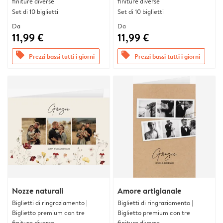
finiture diverse
finiture diverse
Set di 10 biglietti
Set di 10 biglietti
Da
Da
11,99 €
11,99 €
offers
offers
Prezzi bassi tutti i giorni
Prezzi bassi tutti i giorni
Nozze naturali
Amore artigianale
Biglietti di ringraziamento |
Biglietti di ringraziamento |
Biglietto premium con tre
Biglietto premium con tre
finiture diverse
finiture diverse