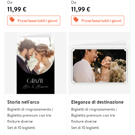
Da
Da
11,99 €
11,99 €
offers
offers
Prezzi bassi tutti i giorni
Prezzi bassi tutti i giorni
Storia nell'arco
Eleganza di destinazione
Biglietti di ringraziamento |
Biglietti di ringraziamento |
Biglietto premium con tre
Biglietto premium con tre
finiture diverse
finiture diverse
Set di 10 biglietti
Set di 10 biglietti