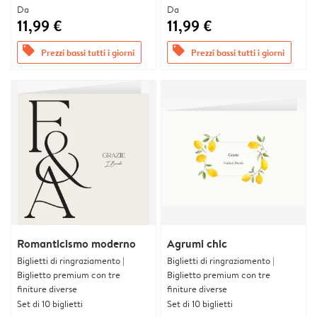
Da
Da
11,99 €
11,99 €
offers
offers
Prezzi bassi tutti i giorni
Prezzi bassi tutti i giorni
Romanticismo moderno
Agrumi chic
Biglietti di ringraziamento |
Biglietti di ringraziamento |
Biglietto premium con tre
Biglietto premium con tre
finiture diverse
finiture diverse
Set di 10 biglietti
Set di 10 biglietti