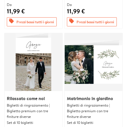
Da
Da
11,99 €
11,99 €
offers
offers
Prezzi bassi tutti i giorni
Prezzi bassi tutti i giorni
Rilassato come noi
Matrimonio in giardino
Biglietti di ringraziamento |
Biglietti di ringraziamento |
Biglietto premium con tre
Biglietto premium con tre
finiture diverse
finiture diverse
Set di 10 biglietti
Set di 10 biglietti