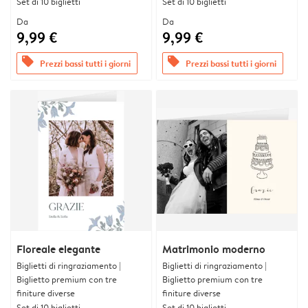
Set di 10 biglietti
Set di 10 biglietti
Da
Da
9,99 €
9,99 €
offers
offers
Prezzi bassi tutti i giorni
Prezzi bassi tutti i giorni
Floreale elegante
Matrimonio moderno
Biglietti di ringraziamento |
Biglietti di ringraziamento |
Biglietto premium con tre
Biglietto premium con tre
finiture diverse
finiture diverse
Set di 10 biglietti
Set di 10 biglietti