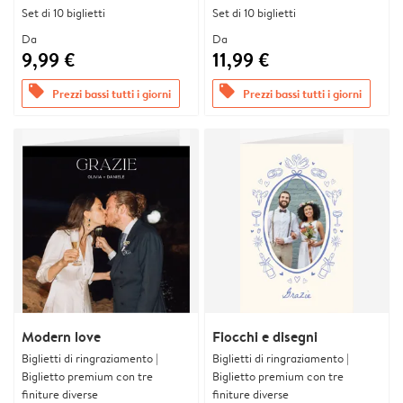
Set di 10 biglietti
Set di 10 biglietti
Da
Da
9,99 €
11,99 €
offers
offers
Prezzi bassi tutti i giorni
Prezzi bassi tutti i giorni
Modern love
Fiocchi e disegni
Biglietti di ringraziamento |
Biglietti di ringraziamento |
Biglietto premium con tre
Biglietto premium con tre
finiture diverse
finiture diverse