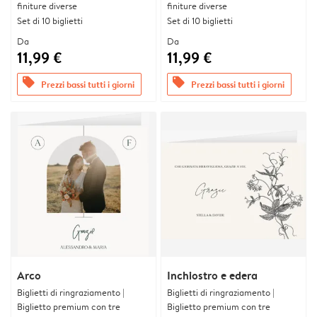
finiture diverse
finiture diverse
Set di 10 biglietti
Set di 10 biglietti
Da
Da
11,99 €
11,99 €
offers
offers
Prezzi bassi tutti i giorni
Prezzi bassi tutti i giorni
Arco
Inchiostro e edera
Biglietti di ringraziamento |
Biglietti di ringraziamento |
Biglietto premium con tre
Biglietto premium con tre