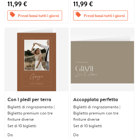
11,99 €
11,99 €
offers
offers
Prezzi bassi tutti i giorni
Prezzi bassi tutti i giorni
Con i piedi per terra
Accoppiata perfetta
Biglietti di ringraziamento |
Biglietti di ringraziamento |
Biglietto premium con tre
Biglietto premium con tre
finiture diverse
finiture diverse
Set di 10 biglietti
Set di 10 biglietti
Da
Da