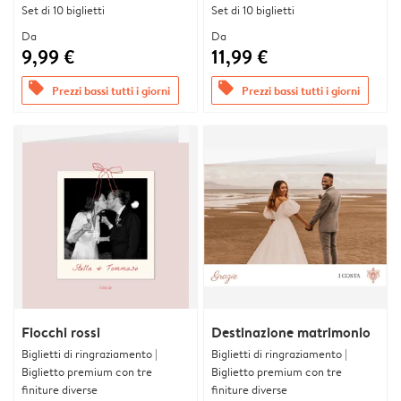
Set di 10 biglietti
Set di 10 biglietti
Da
Da
9,99 €
11,99 €
offers
offers
Prezzi bassi tutti i giorni
Prezzi bassi tutti i giorni
Fiocchi rossi
Destinazione matrimonio
Biglietti di ringraziamento |
Biglietti di ringraziamento |
Biglietto premium con tre
Biglietto premium con tre
finiture diverse
finiture diverse