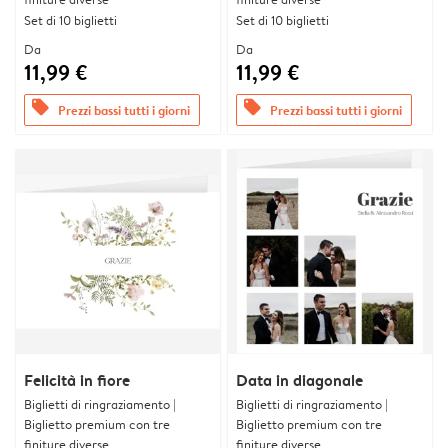
Set di 10 biglietti
Set di 10 biglietti
Da
Da
11,99 €
11,99 €
offers
offers
Prezzi bassi tutti i giorni
Prezzi bassi tutti i giorni
Felicità in fiore
Data in diagonale
Biglietti di ringraziamento |
Biglietti di ringraziamento |
Biglietto premium con tre
Biglietto premium con tre
finiture diverse
finiture diverse