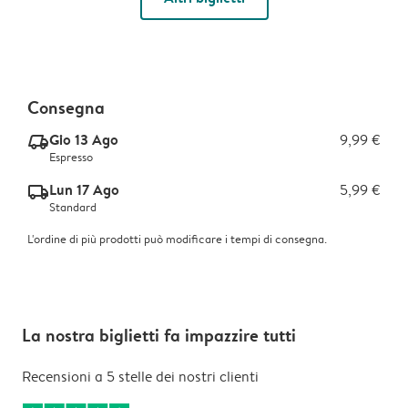
Consegna
Gio 13 Ago
9,99 €
delivery_express_v2
Espresso
Lun 17 Ago
5,99 €
delivery_standard_v2
Standard
L'ordine di più prodotti può modificare i tempi di consegna.
La nostra biglietti fa impazzire tutti
Recensioni a 5 stelle dei nostri clienti