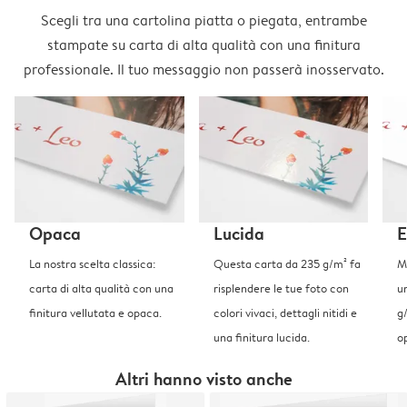
Scegli tra una cartolina piatta o piegata, entrambe
stampate su carta di alta qualità con una finitura
professionale. Il tuo messaggio non passerà inosservato.
Opaca
Lucida
E
La nostra scelta classica:
Questa carta da 235 g/m² fa
Me
carta di alta qualità con una
risplendere le tue foto con
u
finitura vellutata e opaca.
colori vivaci, dettagli nitidi e
g
una finitura lucida.
o
Altri hanno visto anche