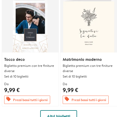
Tocco deco
Matrimonio moderno
Biglietto premium con tre finiture
Biglietto premium con tre finiture
diverse
diverse
Set di 10 biglietti
Set di 10 biglietti
Da
Da
9,99 €
9,99 €
offers
offers
Prezzi bassi tutti i giorni
Prezzi bassi tutti i giorni
Altri biglietti