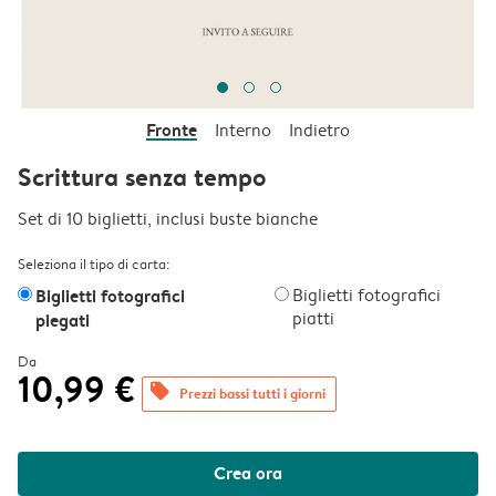
Fronte
Interno
Indietro
Scrittura senza tempo
Set di 10 biglietti, inclusi buste bianche
Seleziona il tipo di carta:
Biglietti fotografici
Biglietti fotografici
piatti
piegati
Da
10,99 €
offers
Prezzi bassi tutti i giorni
Crea ora