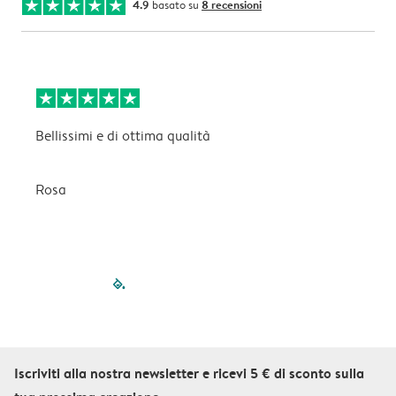
4.9
basato su
8 recensioni
Bellissimi e di ottima qualità
B
Rosa
C
filled-pagination
outlined-paginatio
outlined-paginat
outlined-pagin
outlined-pag
outlined-p
Iscriviti alla nostra newsletter e ricevi 5 € di sconto sulla