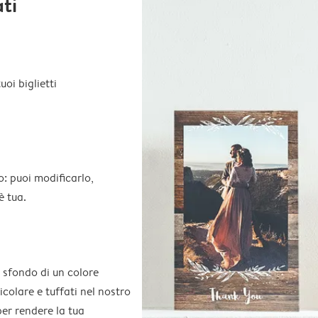
ati
oi biglietti
o: puoi modificarlo,
è tua.
 sfondo di un colore
colare e tuffati nel nostro
per rendere la tua