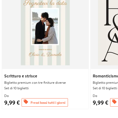
Scrittura e strisce
Romanticism
Biglietto premium con tre finiture diverse
Biglietto premium
Set di 10 biglietti
Set di 10 biglietti
Da
Da
9,99 €
9,99 €
offers
offers
Prezzi bassi tutti i giorni