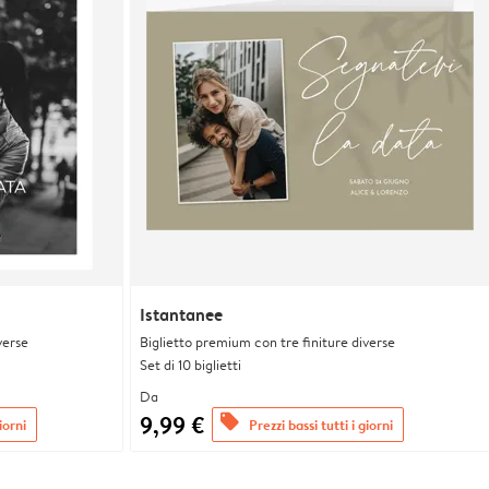
Istantanee
verse
Biglietto premium con tre finiture diverse
Set di 10 biglietti
Da
9,99 €
offers
iorni
Prezzi bassi tutti i giorni