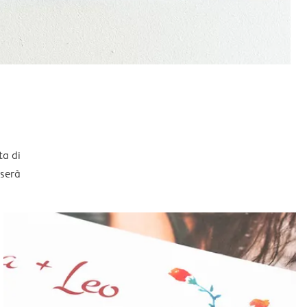
ta di
sserà