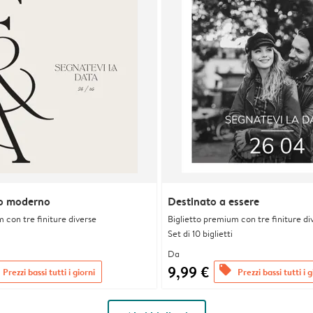
o moderno
Destinato a essere
 con tre finiture diverse
Biglietto premium con tre finiture di
Set di 10 biglietti
Da
9,99 €
offers
Prezzi bassi tutti i giorni
Prezzi bassi tutti i g