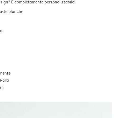
esign? È completamente personalizzabile!
 buste bianche
um
lmente
Parti
li