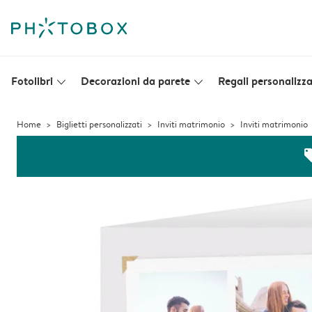
Fotolibri
Decorazioni da parete
Regali personalizza
slim_arrow_down
slim_arrow_down
Home
Biglietti personalizzati
Inviti matrimonio
Inviti matrimonio
off