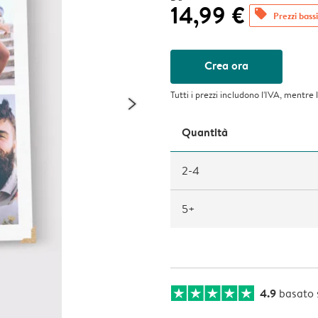
14,99 €
offers
Prezzi bassi
Crea ora
Tutti i prezzi includono l'IVA, mentre 
Quantità
2-4
5+
4.9
basato