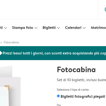
ques
ti
Stampa foto
Biglietti
Calendari
Matrimo
slim_arrow_down
slim_arrow_down
slim_arrow_down
slim_arrow_down
Fotocabina
ers
Prezzi bassi tutti i giorni, con sconti extra acquistando più co
Fotocabina
Set di 10 biglietti, inclusi bus
Seleziona il tipo di carta:
Biglietti fotografici piegati
Da