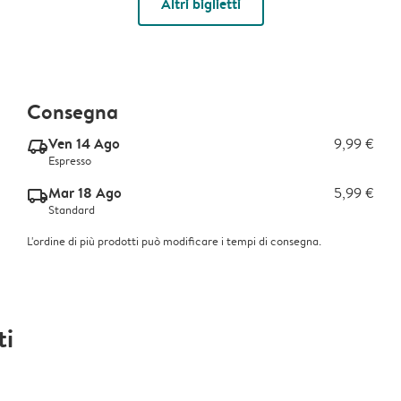
Altri biglietti
Consegna
Ven 14 Ago
9,99 €
delivery_express_v2
Espresso
Mar 18 Ago
5,99 €
delivery_standard_v2
Standard
L'ordine di più prodotti può modificare i tempi di consegna.
ti