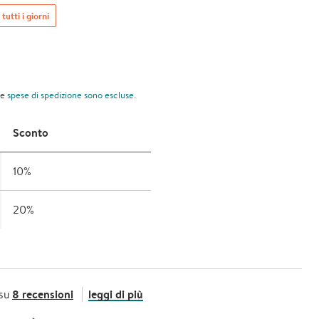
 tutti i giorni
le
spese di spedizione
sono escluse.
Sconto
10%
20%
8 recensioni
leggi di più
 su