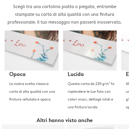
Scegli tra una cartolina piatta o piegata, entrambe
stampate su carta di alta qualità con una finitura
professionale. Il tuo messaggio non passerà inosservato.
Opaca
Lucida
E
La nostra scelta classica:
Questa carta da 235 g/m² fa
Me
carta di alta qualità con una
risplendere le tue foto con
u
finitura vellutata e opaca.
colori vivaci, dettagli nitidi e
g
una finitura lucida.
o
Altri hanno visto anche