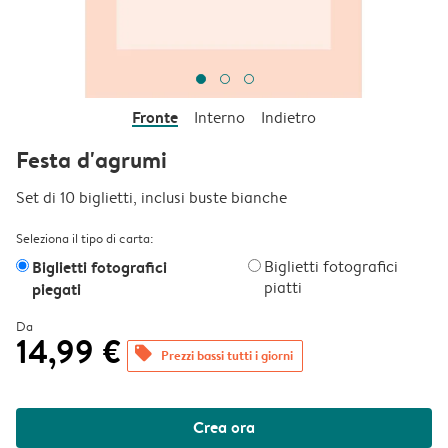
Fronte
Interno
Indietro
Festa d'agrumi
Set di 10 biglietti, inclusi buste bianche
Seleziona il tipo di carta:
Biglietti fotografici
Biglietti fotografici
piatti
piegati
Da
14,99 €
offers
Prezzi bassi tutti i giorni
Crea ora