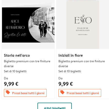
Storia nell'arco
Iniziali in fiore
Biglietto premium con tre finiture
Biglietto premium con tre finiture
diverse
diverse
Set di 10 biglietti
Set di 10 biglietti
Da
Da
9,99 €
9,99 €
offers
offers
Prezzi bassi tutti i giorni
Prezzi bassi tutti i giorni
Altri biglietti