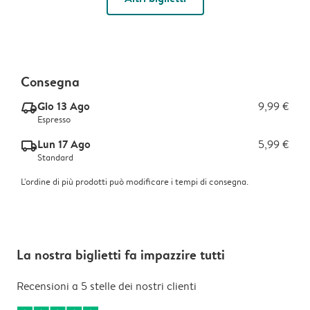
Consegna
Gio 13 Ago
9,99 €
delivery_express_v2
Espresso
Lun 17 Ago
5,99 €
delivery_standard_v2
Standard
L'ordine di più prodotti può modificare i tempi di consegna.
La nostra biglietti fa impazzire tutti
Recensioni a 5 stelle dei nostri clienti