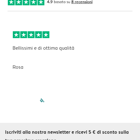
4.9
basato su
8 recensioni
Bellissimi e di ottima qualità
B
Rosa
C
filled-pagination
outlined-paginatio
outlined-paginat
outlined-pagin
outlined-pag
outlined-p
Iscriviti alla nostra newsletter e ricevi 5 € di sconto sulla