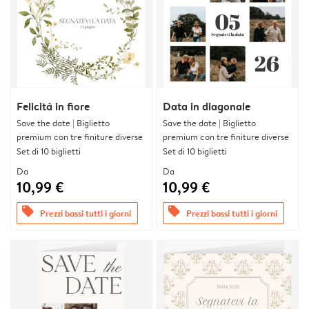
Felicità in fiore
Data in diagonale
Save the date | Biglietto
Save the date | Biglietto
premium con tre finiture diverse
premium con tre finiture diverse
Set di 10 biglietti
Set di 10 biglietti
Da
Da
10,99 €
10,99 €
offers
offers
Prezzi bassi tutti i giorni
Prezzi bassi tutti i giorni