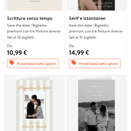
Scrittura senza tempo
Serif e istantanee
Save the date | Biglietto
Save the date | Biglietto
premium con tre finiture diverse
premium con tre finiture diverse
Set di 10 biglietti
Set di 10 biglietti
Da
Da
10,99 €
14,99 €
offers
offers
Prezzi bassi tutti i giorni
Prezzi bassi tutti i giorni