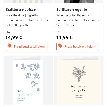
Scrittura e strisce
Scrittura elegante
Save the date | Biglietto
Save the date | Biglietto
premium con tre finiture diverse
premium con tre finiture diverse
Set di 10 biglietti
Set di 10 biglietti
Da
Da
14,99 €
14,99 €
offers
offers
Prezzi bassi tutti i giorni
Prezzi bassi tutti i giorni