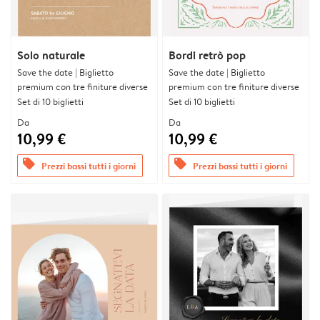
Solo naturale
Bordi retrò pop
Save the date | Biglietto
Save the date | Biglietto
premium con tre finiture diverse
premium con tre finiture diverse
Set di 10 biglietti
Set di 10 biglietti
Da
Da
10,99 €
10,99 €
offers
offers
Prezzi bassi tutti i giorni
Prezzi bassi tutti i giorni