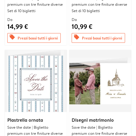
premium con tre finiture diverse
premium con tre finiture diverse
Set di 10 biglietti
Set di 10 biglietti
Da
Da
14,99 €
10,99 €
offers
offers
Prezzi bassi tutti i giorni
Prezzi bassi tutti i giorni
Piastrella ornata
Disegni matrimonio
Save the date | Biglietto
Save the date | Biglietto
premium con tre finiture diverse
premium con tre finiture diverse