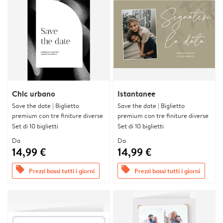
Chic urbano
Istantanee
Save the date | Biglietto
Save the date | Biglietto
premium con tre finiture diverse
premium con tre finiture diverse
Set di 10 biglietti
Set di 10 biglietti
Da
Da
14,99 €
14,99 €
offers
offers
Prezzi bassi tutti i giorni
Prezzi bassi tutti i giorni