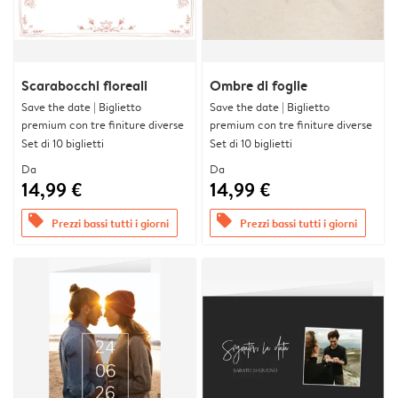
Scarabocchi floreali
Ombre di foglie
Save the date | Biglietto
Save the date | Biglietto
premium con tre finiture diverse
premium con tre finiture diverse
Set di 10 biglietti
Set di 10 biglietti
Da
Da
14,99 €
14,99 €
offers
offers
Prezzi bassi tutti i giorni
Prezzi bassi tutti i giorni