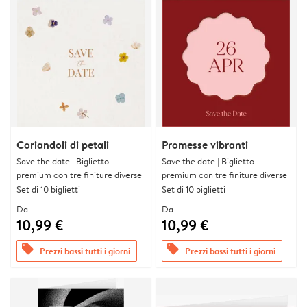
Coriandoli di petali
Promesse vibranti
Save the date | Biglietto
Save the date | Biglietto
premium con tre finiture diverse
premium con tre finiture diverse
Set di 10 biglietti
Set di 10 biglietti
Da
Da
10,99 €
10,99 €
offers
offers
Prezzi bassi tutti i giorni
Prezzi bassi tutti i giorni