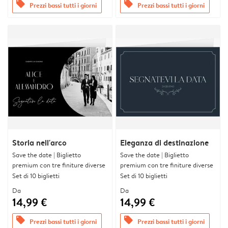
offers
offers
Prezzi bassi tutti i giorni
Prezzi bassi tutti i giorni
Storia nell'arco
Eleganza di destinazione
Save the date | Biglietto
Save the date | Biglietto
premium con tre finiture diverse
premium con tre finiture diverse
Set di 10 biglietti
Set di 10 biglietti
Da
Da
14,99 €
14,99 €
offers
offers
Prezzi bassi tutti i giorni
Prezzi bassi tutti i giorni