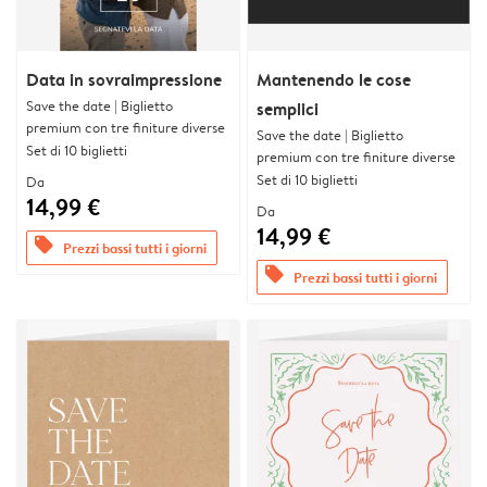
Data in sovraimpressione
Mantenendo le cose
Save the date | Biglietto
semplici
premium con tre finiture diverse
Save the date | Biglietto
Set di 10 biglietti
premium con tre finiture diverse
Set di 10 biglietti
Da
14,99 €
Da
14,99 €
offers
Prezzi bassi tutti i giorni
offers
Prezzi bassi tutti i giorni