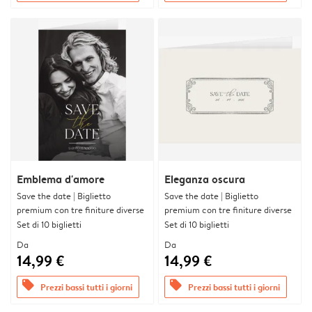
Emblema d'amore
Eleganza oscura
Save the date | Biglietto
Save the date | Biglietto
premium con tre finiture diverse
premium con tre finiture diverse
Set di 10 biglietti
Set di 10 biglietti
Da
Da
14,99 €
14,99 €
offers
offers
Prezzi bassi tutti i giorni
Prezzi bassi tutti i giorni