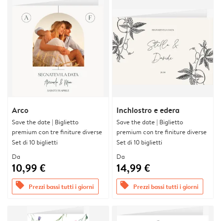
Arco
Inchiostro e edera
Save the date | Biglietto
Save the date | Biglietto
premium con tre finiture diverse
premium con tre finiture diverse
Set di 10 biglietti
Set di 10 biglietti
Da
Da
10,99 €
14,99 €
offers
offers
Prezzi bassi tutti i giorni
Prezzi bassi tutti i giorni