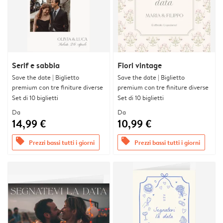
Serif e sabbia
Fiori vintage
Save the date | Biglietto
Save the date | Biglietto
premium con tre finiture diverse
premium con tre finiture diverse
Set di 10 biglietti
Set di 10 biglietti
Da
Da
14,99 €
10,99 €
offers
offers
Prezzi bassi tutti i giorni
Prezzi bassi tutti i giorni