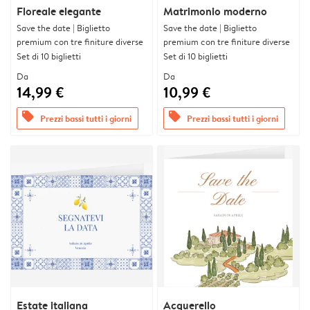
Floreale elegante
Matrimonio moderno
Save the date | Biglietto
Save the date | Biglietto
premium con tre finiture diverse
premium con tre finiture diverse
Set di 10 biglietti
Set di 10 biglietti
Da
Da
14,99 €
10,99 €
offers
offers
Prezzi bassi tutti i giorni
Prezzi bassi tutti i giorni
Estate italiana
Acquerello