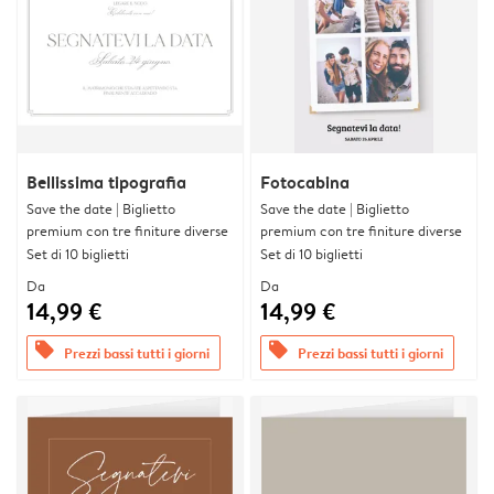
Bellissima tipografia
Fotocabina
Save the date | Biglietto
Save the date | Biglietto
premium con tre finiture diverse
premium con tre finiture diverse
Set di 10 biglietti
Set di 10 biglietti
Da
Da
14,99 €
14,99 €
offers
offers
Prezzi bassi tutti i giorni
Prezzi bassi tutti i giorni