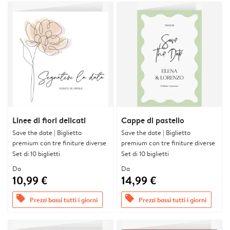
Linee di fiori delicati
Cappe di pastello
Save the date | Biglietto
Save the date | Biglietto
premium con tre finiture diverse
premium con tre finiture diverse
Set di 10 biglietti
Set di 10 biglietti
Da
Da
10,99 €
14,99 €
offers
offers
Prezzi bassi tutti i giorni
Prezzi bassi tutti i giorni