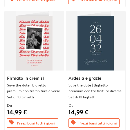
Firmato in cremisi
Ardesia e grazie
Save the date | Biglietto
Save the date | Biglietto
premium con tre finiture diverse
premium con tre finiture diverse
Set di 10 biglietti
Set di 10 biglietti
Da
Da
14,99 €
14,99 €
offers
offers
Prezzi bassi tutti i giorni
Prezzi bassi tutti i giorni