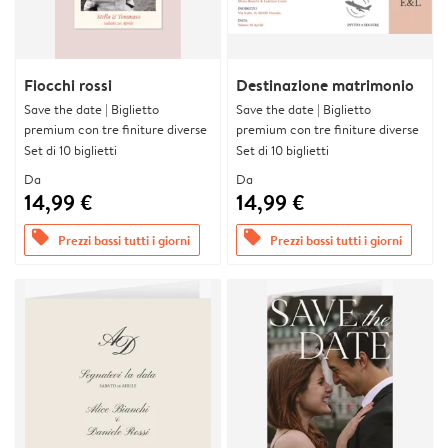
Fiocchi rossi
Destinazione matrimonio
Save the date | Biglietto
Save the date | Biglietto
premium con tre finiture diverse
premium con tre finiture diverse
Set di 10 biglietti
Set di 10 biglietti
Da
Da
14,99 €
14,99 €
offers
offers
Prezzi bassi tutti i giorni
Prezzi bassi tutti i giorni