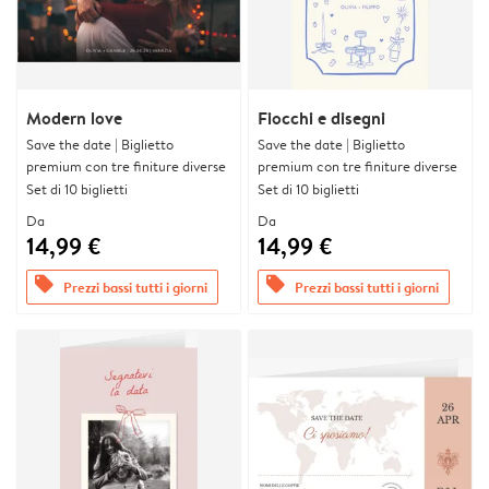
Modern love
Fiocchi e disegni
Save the date | Biglietto
Save the date | Biglietto
premium con tre finiture diverse
premium con tre finiture diverse
Set di 10 biglietti
Set di 10 biglietti
Da
Da
14,99 €
14,99 €
offers
offers
Prezzi bassi tutti i giorni
Prezzi bassi tutti i giorni