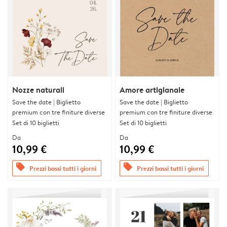
Nozze naturali
Amore artigianale
Save the date | Biglietto
Save the date | Biglietto
premium con tre finiture diverse
premium con tre finiture diverse
Set di 10 biglietti
Set di 10 biglietti
Da
Da
10,99 €
10,99 €
offers
offers
Prezzi bassi tutti i giorni
Prezzi bassi tutti i giorni