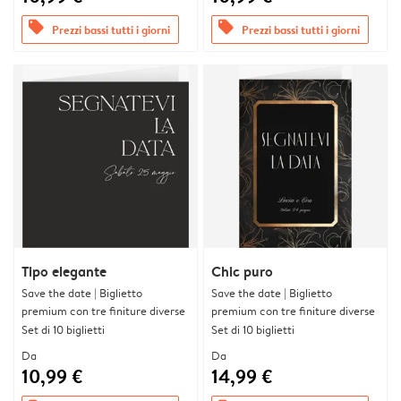
offers
offers
Prezzi bassi tutti i giorni
Prezzi bassi tutti i giorni
Tipo elegante
Chic puro
Save the date | Biglietto
Save the date | Biglietto
premium con tre finiture diverse
premium con tre finiture diverse
Set di 10 biglietti
Set di 10 biglietti
Da
Da
10,99 €
14,99 €