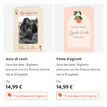
Asso di cuori
Festa d'agrumi
Save the date | Biglietto
Save the date | Biglietto
premium con tre finiture diverse
premium con tre finiture diverse
Set di 10 biglietti
Set di 10 biglietti
Da
Da
14,99 €
14,99 €
offers
offers
Prezzi bassi tutti i giorni
Prezzi bassi tutti i giorni