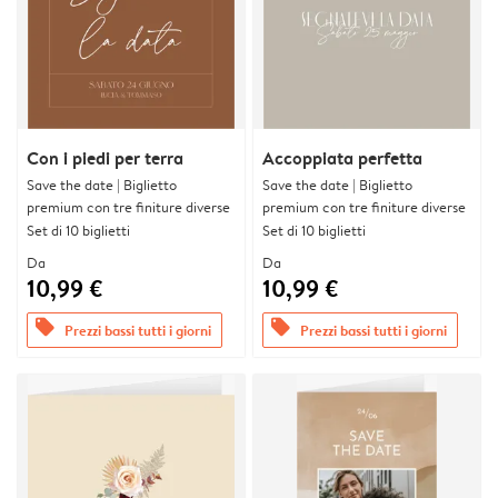
Con i piedi per terra
Accoppiata perfetta
Save the date | Biglietto
Save the date | Biglietto
premium con tre finiture diverse
premium con tre finiture diverse
Set di 10 biglietti
Set di 10 biglietti
Da
Da
10,99 €
10,99 €
offers
offers
Prezzi bassi tutti i giorni
Prezzi bassi tutti i giorni