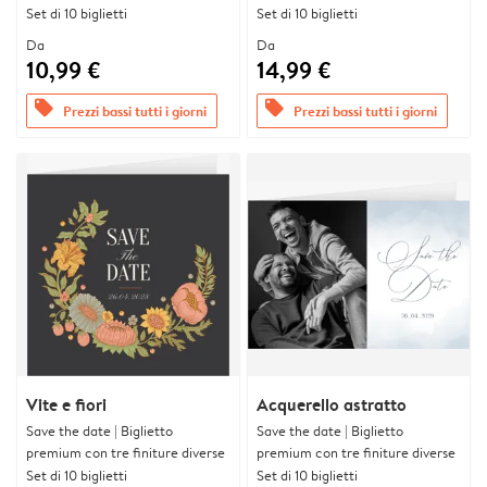
Set di 10 biglietti
Set di 10 biglietti
Da
Da
10,99 €
14,99 €
offers
offers
Prezzi bassi tutti i giorni
Prezzi bassi tutti i giorni
Vite e fiori
Acquerello astratto
Save the date | Biglietto
Save the date | Biglietto
premium con tre finiture diverse
premium con tre finiture diverse
Set di 10 biglietti
Set di 10 biglietti