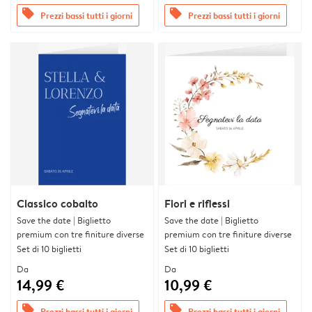
offers
offers
Prezzi bassi tutti i giorni
Prezzi bassi tutti i giorni
Classico cobalto
Fiori e riflessi
Save the date | Biglietto
Save the date | Biglietto
premium con tre finiture diverse
premium con tre finiture diverse
Set di 10 biglietti
Set di 10 biglietti
Da
Da
14,99 €
10,99 €
offers
offers
Prezzi bassi tutti i giorni
Prezzi bassi tutti i giorni