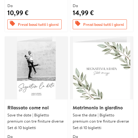
Da
Da
10,99 €
14,99 €
offers
offers
Prezzi bassi tutti i giorni
Prezzi bassi tutti i giorni
Rilassato come noi
Matrimonio in giardino
Save the date | Biglietto
Save the date | Biglietto
premium con tre finiture diverse
premium con tre finiture diverse
Set di 10 biglietti
Set di 10 biglietti
Da
Da