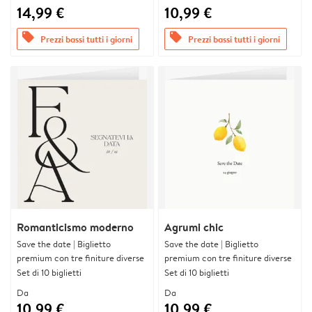
14,99 €
10,99 €
offers
offers
Prezzi bassi tutti i giorni
Prezzi bassi tutti i giorni
Romanticismo moderno
Agrumi chic
Save the date | Biglietto
Save the date | Biglietto
premium con tre finiture diverse
premium con tre finiture diverse
Set di 10 biglietti
Set di 10 biglietti
Da
Da
10,99 €
10,99 €