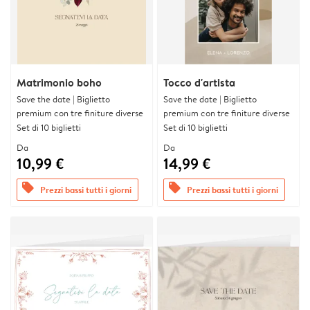
Matrimonio boho
Tocco d'artista
Save the date | Biglietto
Save the date | Biglietto
premium con tre finiture diverse
premium con tre finiture diverse
Set di 10 biglietti
Set di 10 biglietti
Da
Da
10,99 €
14,99 €
offers
offers
Prezzi bassi tutti i giorni
Prezzi bassi tutti i giorni