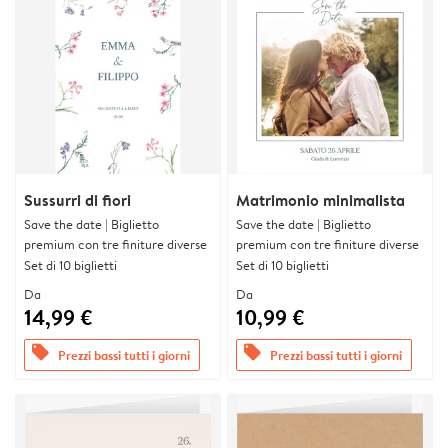
Sussurri di fiori
Matrimonio minimalista
Save the date | Biglietto
Save the date | Biglietto
premium con tre finiture diverse
premium con tre finiture diverse
Set di 10 biglietti
Set di 10 biglietti
Da
Da
14,99 €
10,99 €
offers
offers
Prezzi bassi tutti i giorni
Prezzi bassi tutti i giorni