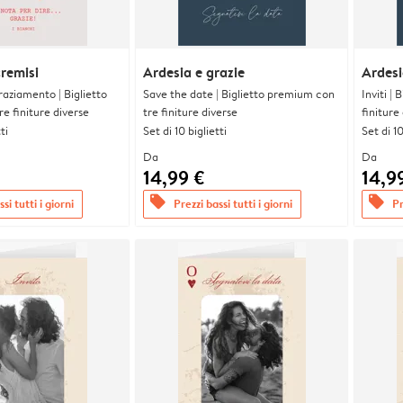
cremisi
Ardesia e grazie
Ardesi
graziamento | Biglietto
Save the date | Biglietto premium con
Inviti |
e finiture diverse
tre finiture diverse
finiture
ti
Set di 10 biglietti
Set di 10
Da
Da
14,99 €
14,9
offers
offers
si tutti i giorni
Prezzi bassi tutti i giorni
Pr