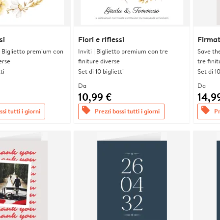
si
Fiori e riflessi
Firmat
| Biglietto premium con
Inviti | Biglietto premium con tre
Save th
erse
finiture diverse
tre fini
ti
Set di 10 biglietti
Set di 10
Da
Da
10,99 €
14,9
offers
offers
si tutti i giorni
Prezzi bassi tutti i giorni
Pr