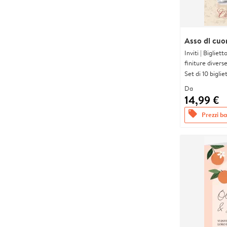
Asso di cuor
Inviti | Biglie
finiture divers
Set di 10 bigliet
Da
14,99 €
offers
Prezzi bas