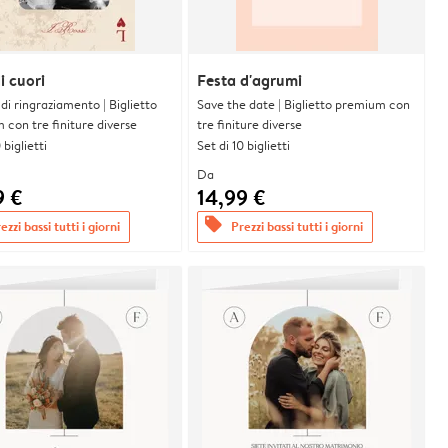
i cuori
Festa d'agrumi
i di ringraziamento | Biglietto
Save the date | Biglietto premium con
con tre finiture diverse
tre finiture diverse
 biglietti
Set di 10 biglietti
Da
9 €
14,99 €
offers
ezzi bassi tutti i giorni
Prezzi bassi tutti i giorni