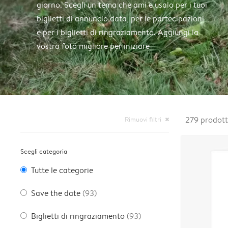
giorno. Scegli un tema che ami e usalo per i tuoi
biglietti di annuncio data, per le partecipazioni
e per i biglietti di ringraziamento. Aggiungi la
vostra foto migliore per iniziare
Rimuovi filtri
279
prodott
close
Scegli categoria
Tutte le categorie
Save the date
(93)
Biglietti di ringraziamento
(93)