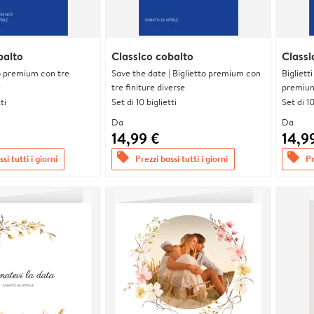
balto
Classico cobalto
Classi
tto premium con tre
Save the date | Biglietto premium con
Bigliett
e
tre finiture diverse
premium 
ti
Set di 10 biglietti
Set di 10
Da
Da
14,99 €
14,9
offers
offers
si tutti i giorni
Prezzi bassi tutti i giorni
Pr