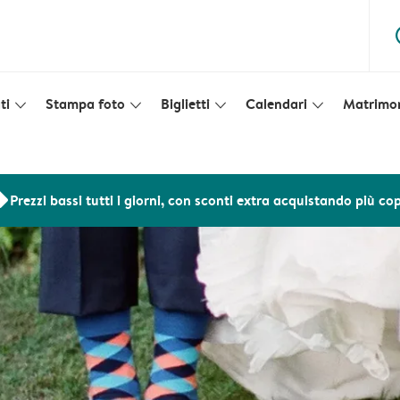
ques
ti
Stampa foto
Biglietti
Calendari
Matrimo
slim_arrow_down
slim_arrow_down
slim_arrow_down
slim_arrow_down
ers
Prezzi bassi tutti i giorni, con sconti extra acquistando più co