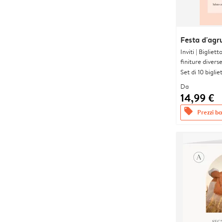
Festa d'agr
Inviti | Biglie
finiture divers
Set di 10 bigliet
Da
14,99 €
offers
Prezzi bas