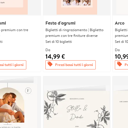
umi
Festa d'agrumi
Arco
tto premium con tre
Biglietti di ringraziamento | Biglietto
Bigliett
e
premium con tre finiture diverse
premium 
ti
Set di 10 biglietti
Set di 10
Da
Da
14,99 €
10,9
offers
offers
si tutti i giorni
Prezzi bassi tutti i giorni
Pr