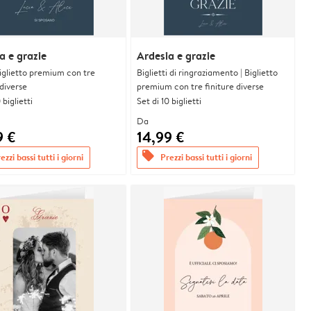
a e grazie
Ardesia e grazie
 Biglietto premium con tre
Biglietti di ringraziamento | Biglietto
 diverse
premium con tre finiture diverse
 biglietti
Set di 10 biglietti
Da
9 €
14,99 €
offers
ezzi bassi tutti i giorni
Prezzi bassi tutti i giorni