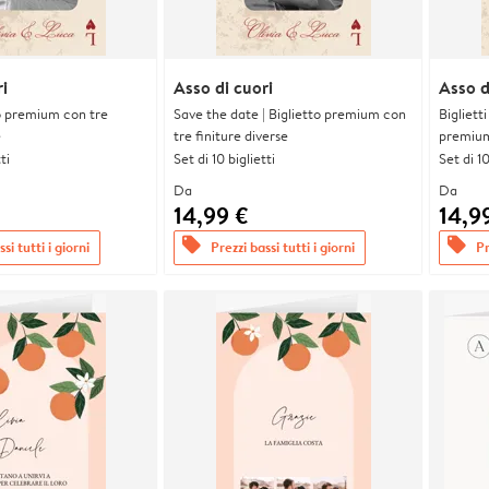
i
Asso di cuori
Asso d
tto premium con tre
Save the date | Biglietto premium con
Bigliett
e
tre finiture diverse
premium 
ti
Set di 10 biglietti
Set di 10
Da
Da
14,99 €
14,9
offers
offers
si tutti i giorni
Prezzi bassi tutti i giorni
Pr