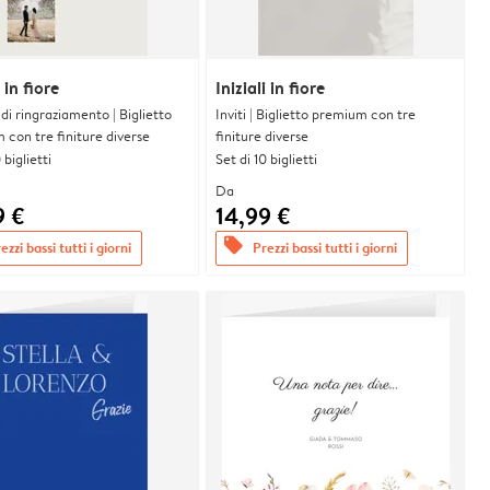
i in fiore
Iniziali in fiore
i di ringraziamento | Biglietto
Inviti | Biglietto premium con tre
con tre finiture diverse
finiture diverse
 biglietti
Set di 10 biglietti
Da
9 €
14,99 €
offers
ezzi bassi tutti i giorni
Prezzi bassi tutti i giorni