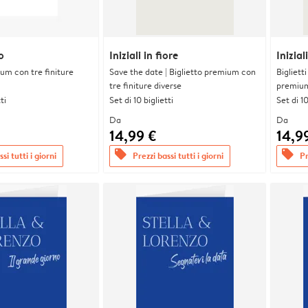
o
Iniziali in fiore
Inizial
ium con tre finiture
Save the date | Biglietto premium con
Bigliett
tre finiture diverse
premium 
ti
Set di 10 biglietti
Set di 10
Da
Da
14,99 €
14,9
offers
offers
si tutti i giorni
Prezzi bassi tutti i giorni
Pr