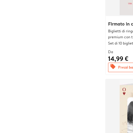
Firmato in 
Biglietti di rin
premium con tr
Set di 10 bigliet
Da
14,99 €
offers
Prezzi bas