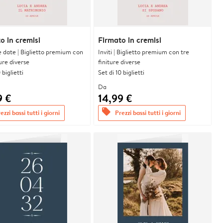
o in cremisi
Firmato in cremisi
e date | Biglietto premium con
Inviti | Biglietto premium con tre
ture diverse
finiture diverse
 biglietti
Set di 10 biglietti
Da
9 €
14,99 €
offers
ezzi bassi tutti i giorni
Prezzi bassi tutti i giorni