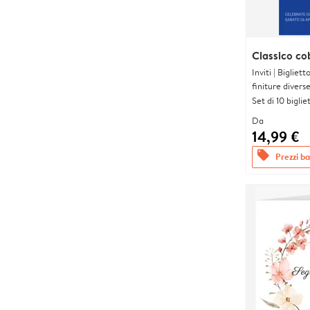
Classico co
Inviti | Biglie
finiture divers
Set di 10 bigliet
Da
14,99 €
offers
Prezzi bas