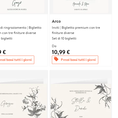
Arco
i di ringraziamento | Biglietto
Inviti | Biglietto premium con tre
con tre finiture diverse
finiture diverse
 biglietti
Set di 10 biglietti
Da
9 €
10,99 €
offers
ezzi bassi tutti i giorni
Prezzi bassi tutti i giorni