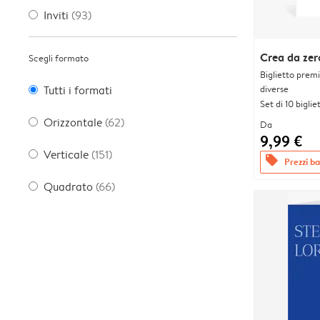
Inviti
(93)
Crea da zer
Scegli formato
Biglietto prem
diverse
Tutti i formati
Set di 10 bigliet
Orizzontale
(62)
Da
9,99 €
Verticale
(151)
offers
Prezzi bas
Quadrato
(66)