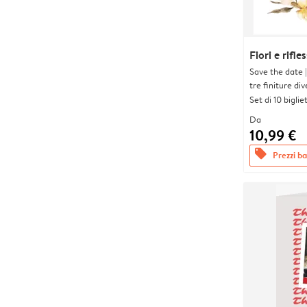
Fiori e rifles
Save the date 
tre finiture div
Set di 10 bigliet
Da
10,99 €
offers
Prezzi bas