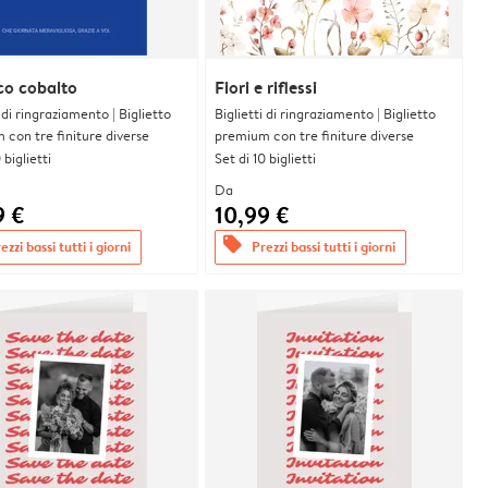
co cobalto
Fiori e riflessi
i di ringraziamento | Biglietto
Biglietti di ringraziamento | Biglietto
con tre finiture diverse
premium con tre finiture diverse
 biglietti
Set di 10 biglietti
Da
9 €
10,99 €
offers
ezzi bassi tutti i giorni
Prezzi bassi tutti i giorni