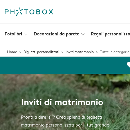
Fotolibri
Decorazioni da parete
Regali personalizza
slim_arrow_down
slim_arrow_down
Home
Biglietti personalizzati
Inviti matrimonio
Tutte le categorie
off
Inviti di matrimonio
Pronti a dire ‘sì’? Crea splendidi biglietti
matrimonio personalizzati per il tuo grande