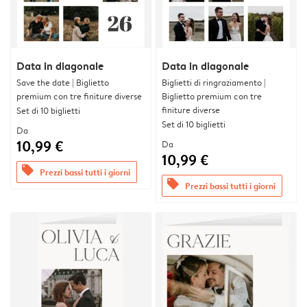
Data in diagonale
Data in diagonale
Save the date | Biglietto
Biglietti di ringraziamento |
premium con tre finiture diverse
Biglietto premium con tre
finiture diverse
Set di 10 biglietti
Set di 10 biglietti
Da
10,99 €
Da
10,99 €
offers
Prezzi bassi tutti i giorni
offers
Prezzi bassi tutti i giorni