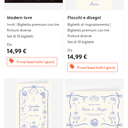
Modern love
Fiocchi e disegni
Inviti | Biglietto premium con tre
Biglietti di ringraziamento |
finiture diverse
Biglietto premium con tre
finiture diverse
Set di 10 biglietti
Set di 10 biglietti
Da
14,99 €
Da
14,99 €
offers
Prezzi bassi tutti i giorni
offers
Prezzi bassi tutti i giorni