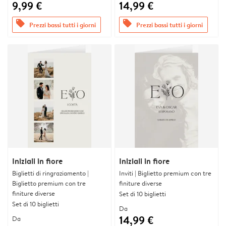
9,99 €
14,99 €
offers
offers
Prezzi bassi tutti i giorni
Prezzi bassi tutti i giorni
Iniziali in fiore
Iniziali in fiore
Biglietti di ringraziamento |
Inviti | Biglietto premium con tre
Biglietto premium con tre
finiture diverse
finiture diverse
Set di 10 biglietti
Set di 10 biglietti
Da
14,99 €
Da