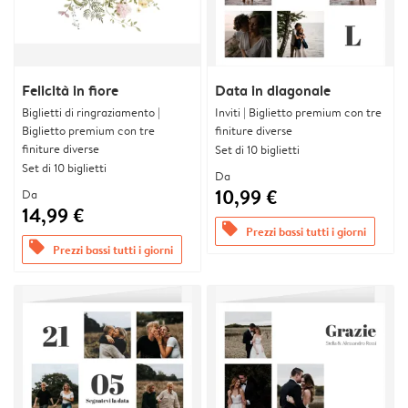
Felicità in fiore
Data in diagonale
Biglietti di ringraziamento |
Inviti | Biglietto premium con tre
Biglietto premium con tre
finiture diverse
finiture diverse
Set di 10 biglietti
Set di 10 biglietti
Da
10,99 €
Da
14,99 €
offers
Prezzi bassi tutti i giorni
offers
Prezzi bassi tutti i giorni