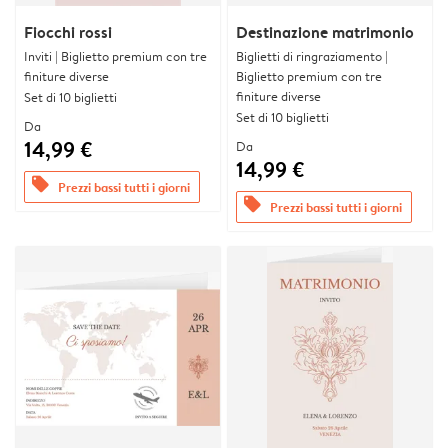
Fiocchi rossi
Destinazione matrimonio
Inviti | Biglietto premium con tre
Biglietti di ringraziamento |
finiture diverse
Biglietto premium con tre
finiture diverse
Set di 10 biglietti
Set di 10 biglietti
Da
14,99 €
Da
14,99 €
offers
Prezzi bassi tutti i giorni
offers
Prezzi bassi tutti i giorni