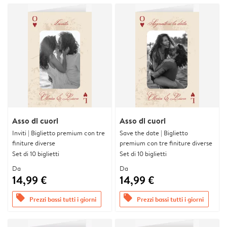
Asso di cuori
Asso di cuori
Inviti | Biglietto premium con tre
Save the date | Biglietto
finiture diverse
premium con tre finiture diverse
Set di 10 biglietti
Set di 10 biglietti
Da
Da
14,99 €
14,99 €
offers
offers
Prezzi bassi tutti i giorni
Prezzi bassi tutti i giorni