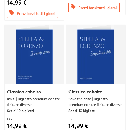
14,99 €
offers
Prezzi bassi tutti i giorni
offers
Prezzi bassi tutti i giorni
Classico cobalto
Classico cobalto
Inviti | Biglietto premium con tre
Save the date | Biglietto
finiture diverse
premium con tre finiture diverse
Set di 10 biglietti
Set di 10 biglietti
Da
Da
14,99 €
14,99 €