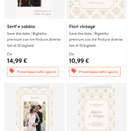
Serif e sabbia
Fiori vintage
Save the date | Biglietto
Save the date | Biglietto
premium con tre finiture diverse
premium con tre finiture diverse
Set di 10 biglietti
Set di 10 biglietti
Da
Da
14,99 €
10,99 €
offers
offers
Prezzi bassi tutti i giorni
Prezzi bassi tutti i giorni