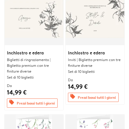
Inchiostro e edera
Inchiostro e edera
Biglietti di ringraziamento |
Inviti | Biglietto premium con tre
Biglietto premium con tre
finiture diverse
finiture diverse
Set di 10 biglietti
Set di 10 biglietti
Da
14,99 €
Da
14,99 €
offers
Prezzi bassi tutti i giorni
offers
Prezzi bassi tutti i giorni