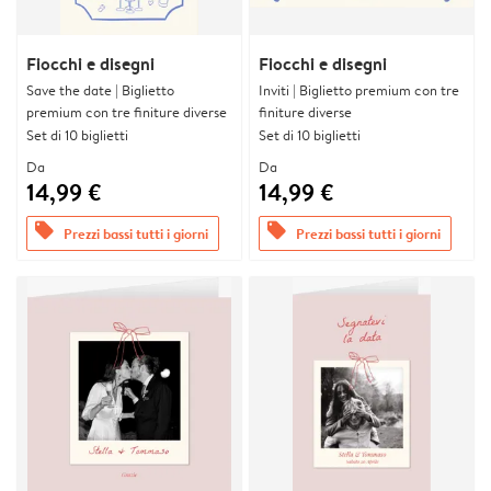
Fiocchi e disegni
Fiocchi e disegni
Save the date | Biglietto
Inviti | Biglietto premium con tre
premium con tre finiture diverse
finiture diverse
Set di 10 biglietti
Set di 10 biglietti
Da
Da
14,99 €
14,99 €
offers
offers
Prezzi bassi tutti i giorni
Prezzi bassi tutti i giorni