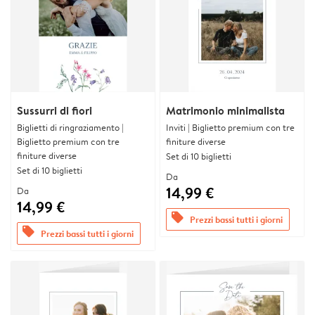
Sussurri di fiori
Matrimonio minimalista
Biglietti di ringraziamento |
Inviti | Biglietto premium con tre
Biglietto premium con tre
finiture diverse
finiture diverse
Set di 10 biglietti
Set di 10 biglietti
Da
14,99 €
Da
14,99 €
offers
Prezzi bassi tutti i giorni
offers
Prezzi bassi tutti i giorni