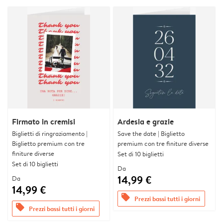
Firmato in cremisi
Ardesia e grazie
Biglietti di ringraziamento |
Save the date | Biglietto
Biglietto premium con tre
premium con tre finiture diverse
finiture diverse
Set di 10 biglietti
Set di 10 biglietti
Da
14,99 €
Da
14,99 €
offers
Prezzi bassi tutti i giorni
offers
Prezzi bassi tutti i giorni