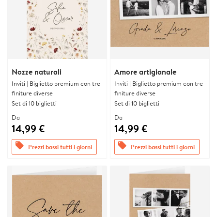
Nozze naturali
Amore artigianale
Inviti | Biglietto premium con tre
Inviti | Biglietto premium con tre
finiture diverse
finiture diverse
Set di 10 biglietti
Set di 10 biglietti
Da
Da
14,99 €
14,99 €
offers
offers
Prezzi bassi tutti i giorni
Prezzi bassi tutti i giorni