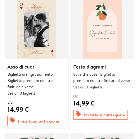
Asso di cuori
Festa d'agrumi
Biglietti di ringraziamento |
Save the date | Biglietto
Biglietto premium con tre
premium con tre finiture diverse
finiture diverse
Set di 10 biglietti
Set di 10 biglietti
Da
14,99 €
Da
14,99 €
offers
Prezzi bassi tutti i giorni
offers
Prezzi bassi tutti i giorni