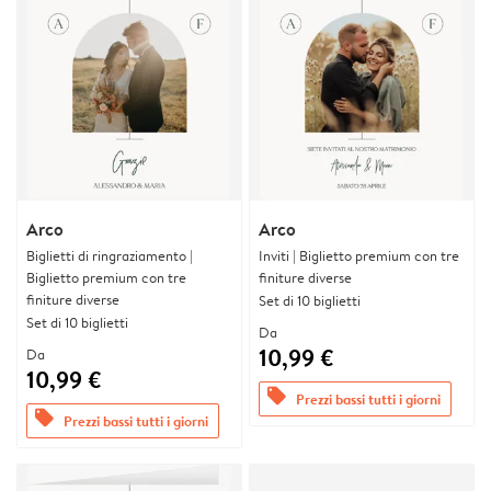
Arco
Arco
Biglietti di ringraziamento |
Inviti | Biglietto premium con tre
Biglietto premium con tre
finiture diverse
finiture diverse
Set di 10 biglietti
Set di 10 biglietti
Da
10,99 €
Da
10,99 €
offers
Prezzi bassi tutti i giorni
offers
Prezzi bassi tutti i giorni