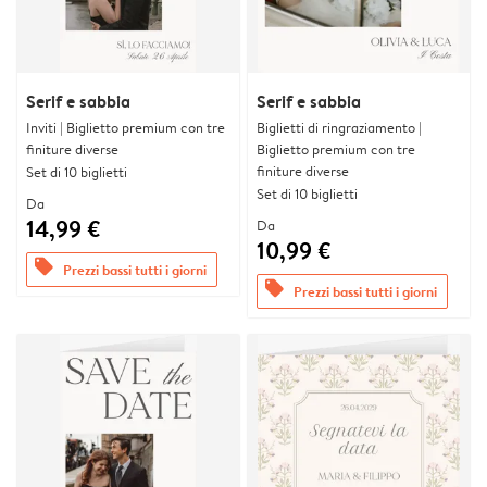
Serif e sabbia
Serif e sabbia
Inviti | Biglietto premium con tre
Biglietti di ringraziamento |
finiture diverse
Biglietto premium con tre
finiture diverse
Set di 10 biglietti
Set di 10 biglietti
Da
14,99 €
Da
10,99 €
offers
Prezzi bassi tutti i giorni
offers
Prezzi bassi tutti i giorni