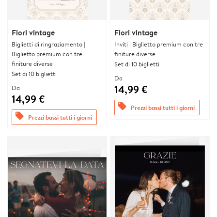
Fiori vintage
Fiori vintage
Biglietti di ringraziamento |
Inviti | Biglietto premium con tre
Biglietto premium con tre
finiture diverse
finiture diverse
Set di 10 biglietti
Set di 10 biglietti
Da
14,99 €
Da
14,99 €
offers
Prezzi bassi tutti i giorni
offers
Prezzi bassi tutti i giorni