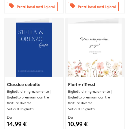
offers
offers
Prezzi bassi tutti i giorni
Prezzi bassi tutti i giorni
Classico cobalto
Fiori e riflessi
Biglietti di ringraziamento |
Biglietti di ringraziamento |
Biglietto premium con tre
Biglietto premium con tre
finiture diverse
finiture diverse
Set di 10 biglietti
Set di 10 biglietti
Da
Da
14,99 €
10,99 €