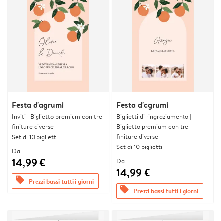
Festa d'agrumi
Festa d'agrumi
Inviti | Biglietto premium con tre
Biglietti di ringraziamento |
finiture diverse
Biglietto premium con tre
finiture diverse
Set di 10 biglietti
Set di 10 biglietti
Da
14,99 €
Da
14,99 €
offers
Prezzi bassi tutti i giorni
offers
Prezzi bassi tutti i giorni