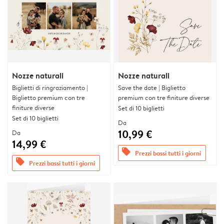
Nozze naturali
Nozze naturali
Biglietti di ringraziamento |
Save the date | Biglietto
Biglietto premium con tre
premium con tre finiture diverse
finiture diverse
Set di 10 biglietti
Set di 10 biglietti
Da
10,99 €
Da
14,99 €
offers
Prezzi bassi tutti i giorni
offers
Prezzi bassi tutti i giorni