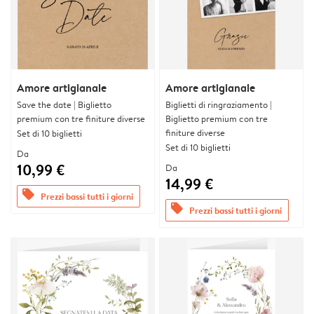
Amore artigianale
Amore artigianale
Save the date | Biglietto
Biglietti di ringraziamento |
premium con tre finiture diverse
Biglietto premium con tre
finiture diverse
Set di 10 biglietti
Set di 10 biglietti
Da
10,99 €
Da
14,99 €
offers
Prezzi bassi tutti i giorni
offers
Prezzi bassi tutti i giorni