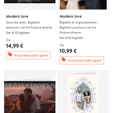
Modern love
Modern love
Save the date | Biglietto
Biglietti di ringraziamento |
premium con tre finiture diverse
Biglietto premium con tre
finiture diverse
Set di 10 biglietti
Set di 10 biglietti
Da
14,99 €
Da
10,99 €
offers
Prezzi bassi tutti i giorni
offers
Prezzi bassi tutti i giorni