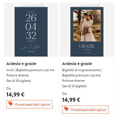
Ardesia e grazie
Ardesia e grazie
Inviti | Biglietto premium con tre
Biglietti di ringraziamento |
finiture diverse
Biglietto premium con tre
finiture diverse
Set di 10 biglietti
Set di 10 biglietti
Da
14,99 €
Da
14,99 €
offers
Prezzi bassi tutti i giorni
offers
Prezzi bassi tutti i giorni