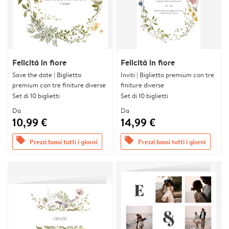
Felicità in fiore
Felicità in fiore
Save the date | Biglietto
Inviti | Biglietto premium con tre
premium con tre finiture diverse
finiture diverse
Set di 10 biglietti
Set di 10 biglietti
Da
Da
10,99 €
14,99 €
offers
offers
Prezzi bassi tutti i giorni
Prezzi bassi tutti i giorni