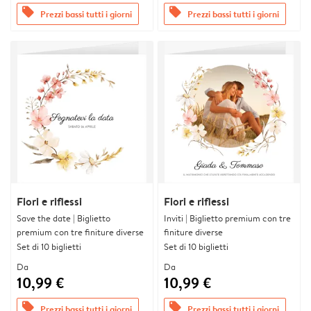
offers
offers
Prezzi bassi tutti i giorni
Prezzi bassi tutti i giorni
Fiori e riflessi
Fiori e riflessi
Save the date | Biglietto
Inviti | Biglietto premium con tre
premium con tre finiture diverse
finiture diverse
Set di 10 biglietti
Set di 10 biglietti
Da
Da
10,99 €
10,99 €
offers
offers
Prezzi bassi tutti i giorni
Prezzi bassi tutti i giorni