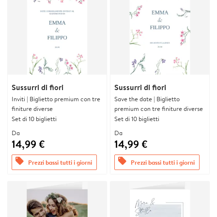
Sussurri di fiori
Sussurri di fiori
Inviti | Biglietto premium con tre
Save the date | Biglietto
finiture diverse
premium con tre finiture diverse
Set di 10 biglietti
Set di 10 biglietti
Da
Da
14,99 €
14,99 €
offers
offers
Prezzi bassi tutti i giorni
Prezzi bassi tutti i giorni