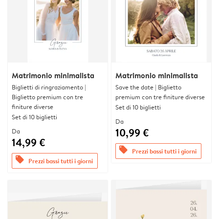
Matrimonio minimalista
Matrimonio minimalista
Biglietti di ringraziamento |
Save the date | Biglietto
Biglietto premium con tre
premium con tre finiture diverse
finiture diverse
Set di 10 biglietti
Set di 10 biglietti
Da
10,99 €
Da
14,99 €
offers
Prezzi bassi tutti i giorni
offers
Prezzi bassi tutti i giorni