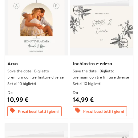
Arco
Inchiostro e edera
Save the date | Biglietto
Save the date | Biglietto
premium con tre finiture diverse
premium con tre finiture diverse
Set di 10 biglietti
Set di 10 biglietti
Da
Da
10,99 €
14,99 €
offers
offers
Prezzi bassi tutti i giorni
Prezzi bassi tutti i giorni