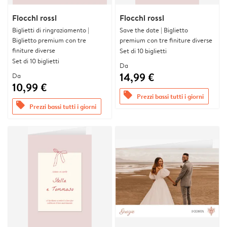
Fiocchi rossi
Fiocchi rossi
Biglietti di ringraziamento |
Save the date | Biglietto
Biglietto premium con tre
premium con tre finiture diverse
finiture diverse
Set di 10 biglietti
Set di 10 biglietti
Da
14,99 €
Da
10,99 €
offers
Prezzi bassi tutti i giorni
offers
Prezzi bassi tutti i giorni