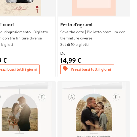
i cuori
Festa d'agrumi
i di ringraziamento | Biglietto
Save the date | Biglietto premium con
con tre finiture diverse
tre finiture diverse
 biglietti
Set di 10 biglietti
Da
9 €
14,99 €
offers
ezzi bassi tutti i giorni
Prezzi bassi tutti i giorni