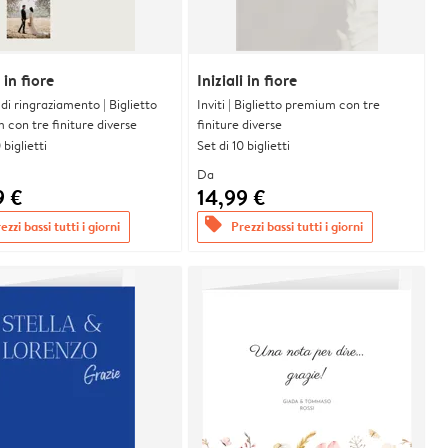
i in fiore
Iniziali in fiore
i di ringraziamento | Biglietto
Inviti | Biglietto premium con tre
con tre finiture diverse
finiture diverse
 biglietti
Set di 10 biglietti
Da
9 €
14,99 €
offers
ezzi bassi tutti i giorni
Prezzi bassi tutti i giorni