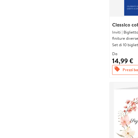
Classico co
Inviti | Biglie
finiture divers
Set di 10 bigliet
Da
14,99 €
offers
Prezzi bas