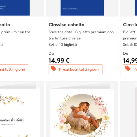
balto
Classico cobalto
Classi
tto premium con tre
Save the date | Biglietto premium con
Bigliett
e
tre finiture diverse
premium 
ti
Set di 10 biglietti
Set di 10
Da
Da
14,99 €
14,9
offers
offers
si tutti i giorni
Prezzi bassi tutti i giorni
Pr