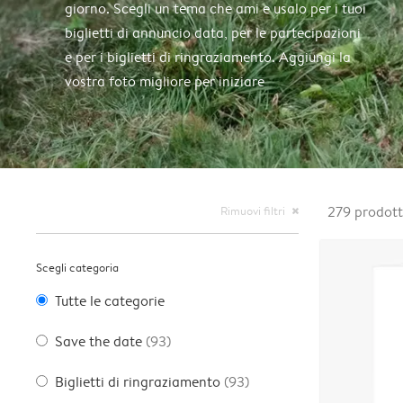
giorno. Scegli un tema che ami e usalo per i tuoi
biglietti di annuncio data, per le partecipazioni
e per i biglietti di ringraziamento. Aggiungi la
vostra foto migliore per iniziare
Rimuovi filtri
279
prodott
close
Scegli categoria
Tutte le categorie
Save the date
(93)
Biglietti di ringraziamento
(93)