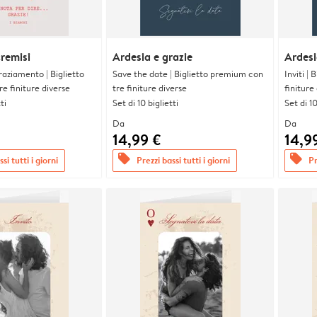
cremisi
Ardesia e grazie
Ardesi
graziamento | Biglietto
Save the date | Biglietto premium con
Inviti |
e finiture diverse
tre finiture diverse
finiture
ti
Set di 10 biglietti
Set di 10
Da
Da
14,99 €
14,9
offers
offers
si tutti i giorni
Prezzi bassi tutti i giorni
Pr