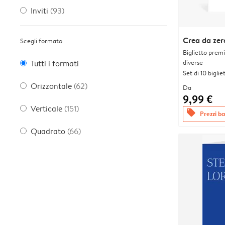
Inviti
(93)
Crea da zer
Scegli formato
Biglietto prem
diverse
Tutti i formati
Set di 10 bigliet
Orizzontale
(62)
Da
9,99 €
Verticale
(151)
offers
Prezzi bas
Quadrato
(66)