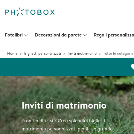
Fotolibri
Decorazioni da parete
Regali personalizza
slim_arrow_down
slim_arrow_down
Home
Biglietti personalizzati
Inviti matrimonio
Tutte le categorie
off
Inviti di matrimonio
Pronti a dire ‘sì’? Crea splendidi biglietti
matrimonio personalizzati per il tuo grande