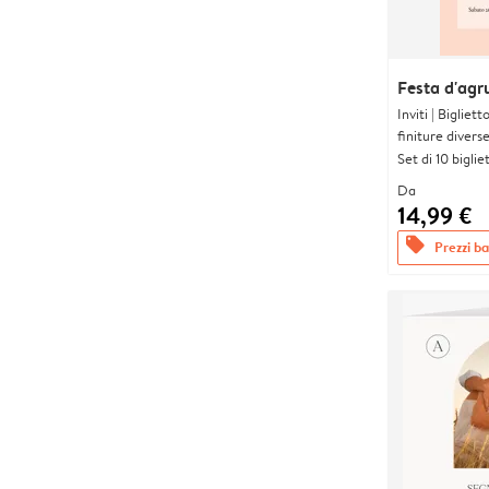
Festa d'agr
Inviti | Biglie
finiture divers
Set di 10 bigliet
Da
14,99 €
offers
Prezzi bas