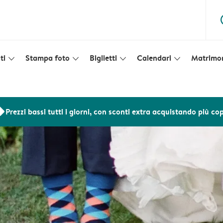
ques
ti
Stampa foto
Biglietti
Calendari
Matrimo
slim_arrow_down
slim_arrow_down
slim_arrow_down
slim_arrow_down
ers
Prezzi bassi tutti i giorni, con sconti extra acquistando più co