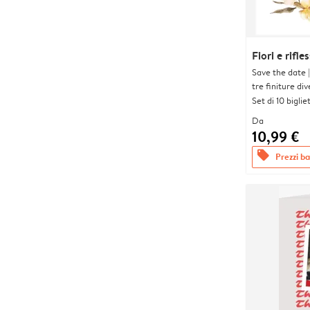
Fiori e rifles
Save the date 
tre finiture div
Set di 10 bigliet
Da
10,99 €
offers
Prezzi bas