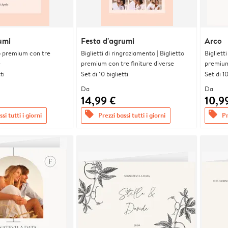
umi
Festa d'agrumi
Arco
tto premium con tre
Biglietti di ringraziamento | Biglietto
Bigliett
e
premium con tre finiture diverse
premium 
ti
Set di 10 biglietti
Set di 10
Da
Da
14,99 €
10,9
offers
offers
si tutti i giorni
Prezzi bassi tutti i giorni
Pr