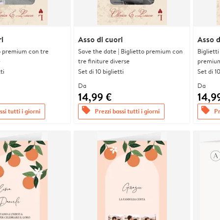
i
Asso di cuori
Asso d
tto premium con tre
Save the date | Biglietto premium con
Bigliett
e
tre finiture diverse
premium 
ti
Set di 10 biglietti
Set di 10
Da
Da
14,99 €
14,9
offers
offers
si tutti i giorni
Prezzi bassi tutti i giorni
Pr