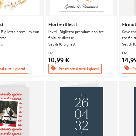
si
Fiori e riflessi
Firmat
| Biglietto premium con
Inviti | Biglietto premium con tre
Save th
erse
finiture diverse
tre fini
ti
Set di 10 biglietti
Set di 10
Da
Da
10,99 €
14,9
offers
offers
si tutti i giorni
Prezzi bassi tutti i giorni
Pr