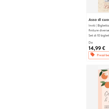
Asso di cuor
Inviti | Biglie
finiture divers
Set di 10 bigliet
Da
14,99 €
offers
Prezzi bas