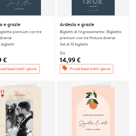
a e grazie
Ardesia e grazie
 Biglietto premium con tre
Biglietti di ringraziamento | Biglietto
 diverse
premium con tre finiture diverse
 biglietti
Set di 10 biglietti
Da
9 €
14,99 €
offers
ezzi bassi tutti i giorni
Prezzi bassi tutti i giorni