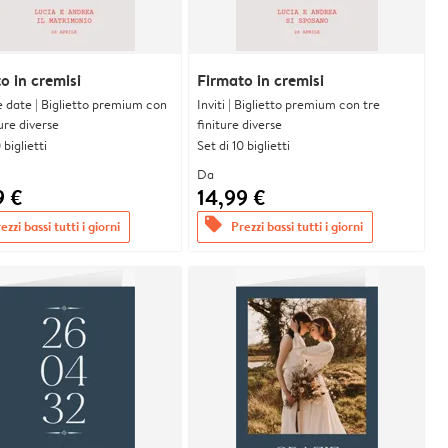
o in cremisi
Firmato in cremisi
e date | Biglietto premium con
Inviti | Biglietto premium con tre
ture diverse
finiture diverse
 biglietti
Set di 10 biglietti
Da
9 €
14,99 €
offers
ezzi bassi tutti i giorni
Prezzi bassi tutti i giorni