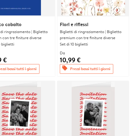
co cobalto
Fiori e riflessi
i di ringraziamento | Biglietto
Biglietti di ringraziamento | Biglietto
con tre finiture diverse
premium con tre finiture diverse
 biglietti
Set di 10 biglietti
Da
9 €
10,99 €
offers
ezzi bassi tutti i giorni
Prezzi bassi tutti i giorni