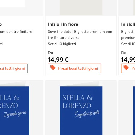
o
Iniziali in fiore
Inizial
ium con tre finiture
Save the date | Biglietto premium con
Bigliett
tre finiture diverse
premium 
ti
Set di 10 biglietti
Set di 10
Da
Da
14,99 €
14,9
offers
offers
si tutti i giorni
Prezzi bassi tutti i giorni
Pr