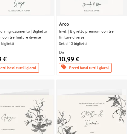
Arco
i di ringraziamento | Biglietto
Inviti | Biglietto premium con tre
con tre finiture diverse
finiture diverse
 biglietti
Set di 10 biglietti
Da
9 €
10,99 €
offers
ezzi bassi tutti i giorni
Prezzi bassi tutti i giorni