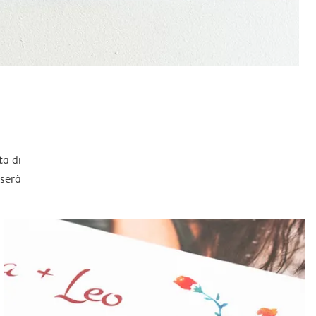
ta di
sserà