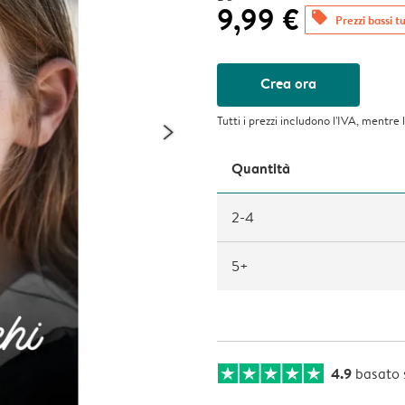
9,99 €
offers
Prezzi bassi tu
Crea ora
Tutti i prezzi includono l'IVA, mentre 
Quantità
2-4
5+
4.9
basato