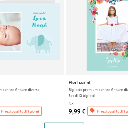
Fiori carini
 con tre finiture diverse
Biglietto premium con tre finiture di
Set di 10 biglietti
Da
9,99 €
offers
Prezzi bassi tutti i giorni
Prezzi bassi tutti i g