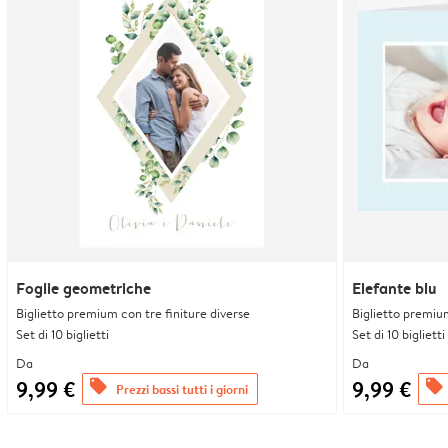
Foglie geometriche
Elefante blu
Biglietto premium con tre finiture diverse
Biglietto premium
Set di 10 biglietti
Set di 10 biglietti
Da
Da
9,99 €
9,99 €
offers
offers
Prezzi bassi tutti i giorni