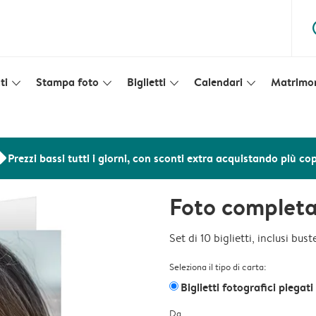
ques
ti
Stampa foto
Biglietti
Calendari
Matrimo
slim_arrow_down
slim_arrow_down
slim_arrow_down
slim_arrow_down
ers
Prezzi bassi tutti i giorni, con sconti extra acquistando più co
Foto complet
Set di 10 biglietti, inclusi bus
Seleziona il tipo di carta:
Biglietti fotografici piegati
Da