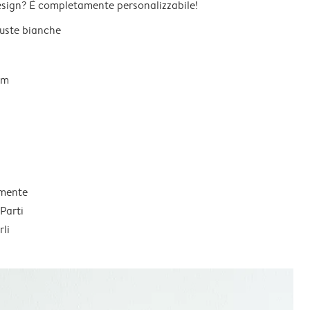
esign? È completamente personalizzabile!
 buste bianche
um
lmente
Parti
li