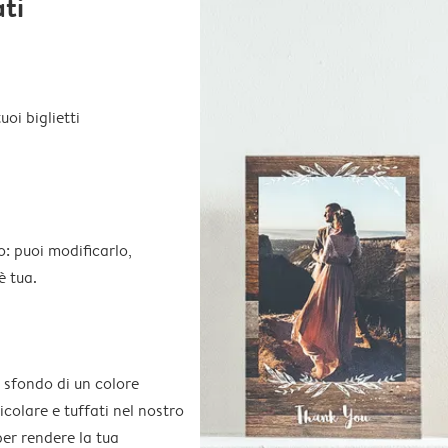
ati
oi biglietti
o: puoi modificarlo,
è tua.
 sfondo di un colore
colare e tuffati nel nostro
per rendere la tua