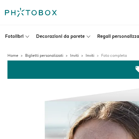
Fotolibri
Decorazioni da parete
Regali personalizza
slim_arrow_down
slim_arrow_down
Home
Biglietti personalizzati
Inviti
Inviti
Foto completa
off