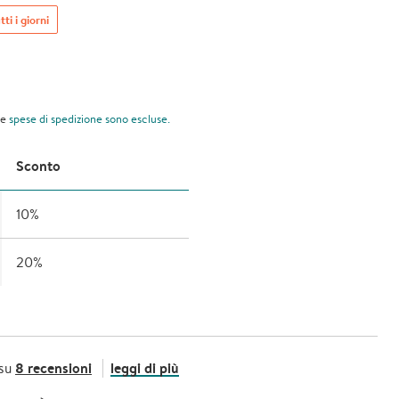
tti i giorni
le
spese di spedizione
sono escluse.
Sconto
10%
20%
8 recensioni
leggi di più
 su