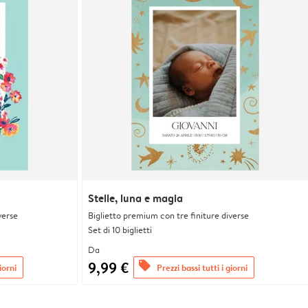
Stelle, luna e magia
verse
Biglietto premium con tre finiture diverse
Set di 10 biglietti
Da
9,99 €
offers
iorni
Prezzi bassi tutti i giorni