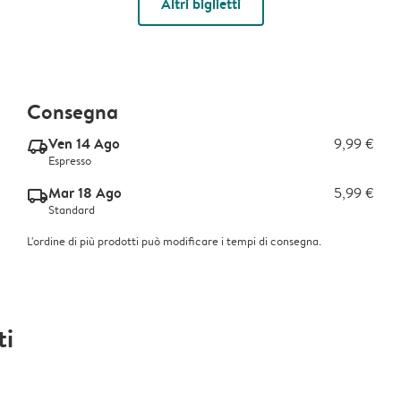
Altri biglietti
Consegna
Ven 14 Ago
9,99 €
delivery_express_v2
Espresso
Mar 18 Ago
5,99 €
delivery_standard_v2
Standard
L'ordine di più prodotti può modificare i tempi di consegna.
ti