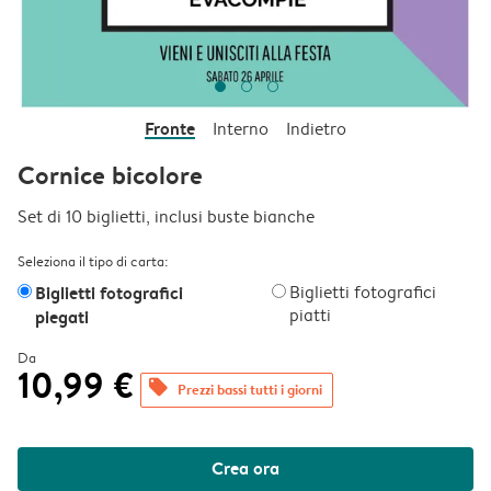
Fronte
Interno
Indietro
Cornice bicolore
Set di 10 biglietti, inclusi buste bianche
Seleziona il tipo di carta:
Biglietti fotografici
Biglietti fotografici
piatti
piegati
Da
10,99 €
offers
Prezzi bassi tutti i giorni
Crea ora