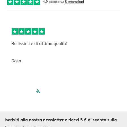
4.9
basato su
8 recensioni
Bellissimi e di ottima qualità
B
Rosa
C
filled-pagination
outlined-paginatio
outlined-paginat
outlined-pagin
outlined-pag
outlined-p
Iscriviti alla nostra newsletter e ricevi 5 € di sconto sulla