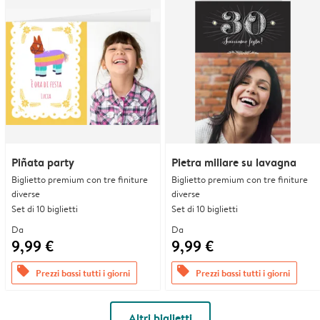
Piñata party
Pietra miliare su lavagna
Biglietto premium con tre finiture
Biglietto premium con tre finiture
diverse
diverse
Set di 10 biglietti
Set di 10 biglietti
Da
Da
9,99 €
9,99 €
offers
offers
Prezzi bassi tutti i giorni
Prezzi bassi tutti i giorni
Altri biglietti