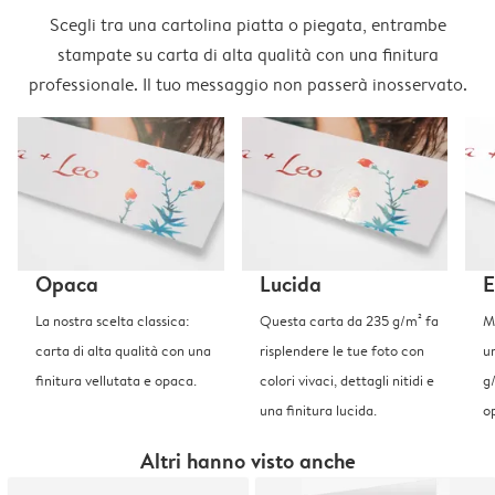
Scegli tra una cartolina piatta o piegata, entrambe
stampate su carta di alta qualità con una finitura
professionale. Il tuo messaggio non passerà inosservato.
Opaca
Lucida
E
La nostra scelta classica:
Questa carta da 235 g/m² fa
Me
carta di alta qualità con una
risplendere le tue foto con
u
finitura vellutata e opaca.
colori vivaci, dettagli nitidi e
g
una finitura lucida.
o
Altri hanno visto anche