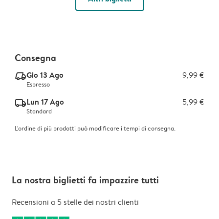
Consegna
Gio 13 Ago
9,99 €
delivery_express_v2
Espresso
Lun 17 Ago
5,99 €
delivery_standard_v2
Standard
L'ordine di più prodotti può modificare i tempi di consegna.
La nostra biglietti fa impazzire tutti
Recensioni a 5 stelle dei nostri clienti