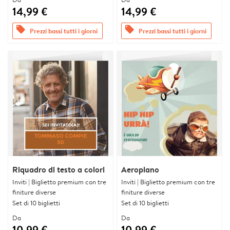
14,99 €
14,99 €
offers
offers
Prezzi bassi tutti i giorni
Prezzi bassi tutti i giorni
Riquadro di testo a colori
Aeroplano
Inviti | Biglietto premium con tre
Inviti | Biglietto premium con tre
finiture diverse
finiture diverse
Set di 10 biglietti
Set di 10 biglietti
Da
Da
10,99 €
10,99 €