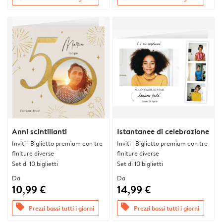
Anni scintillanti
Istantanee di celebrazione
Inviti | Biglietto premium con tre
Inviti | Biglietto premium con tre
finiture diverse
finiture diverse
Set di 10 biglietti
Set di 10 biglietti
Da
Da
10,99 €
14,99 €
offers
offers
Prezzi bassi tutti i giorni
Prezzi bassi tutti i giorni