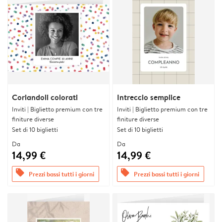
Coriandoli colorati
Intreccio semplice
Inviti | Biglietto premium con tre
Inviti | Biglietto premium con tre
finiture diverse
finiture diverse
Set di 10 biglietti
Set di 10 biglietti
Da
Da
14,99 €
14,99 €
offers
offers
Prezzi bassi tutti i giorni
Prezzi bassi tutti i giorni