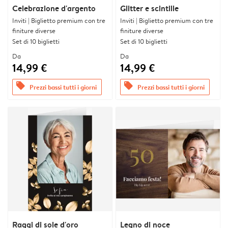
Celebrazione d'argento
Glitter e scintille
Inviti | Biglietto premium con tre
Inviti | Biglietto premium con tre
finiture diverse
finiture diverse
Set di 10 biglietti
Set di 10 biglietti
Da
Da
14,99 €
14,99 €
offers
offers
Prezzi bassi tutti i giorni
Prezzi bassi tutti i giorni
Raggi di sole d'oro
Legno di noce