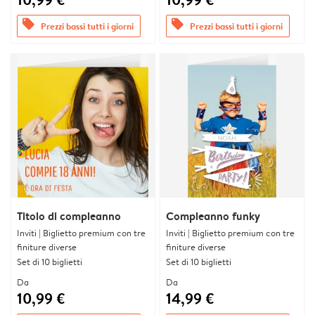
offers
offers
Prezzi bassi tutti i giorni
Prezzi bassi tutti i giorni
Titolo di compleanno
Compleanno funky
Inviti | Biglietto premium con tre
Inviti | Biglietto premium con tre
finiture diverse
finiture diverse
Set di 10 biglietti
Set di 10 biglietti
Da
Da
10,99 €
14,99 €