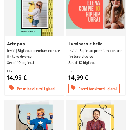
Arte pop
Luminoso e bello
Inviti | Biglietto premium con tre
Inviti | Biglietto premium con tre
finiture diverse
finiture diverse
Set di 10 biglietti
Set di 10 biglietti
Da
Da
14,99 €
14,99 €
offers
offers
Prezzi bassi tutti i giorni
Prezzi bassi tutti i giorni