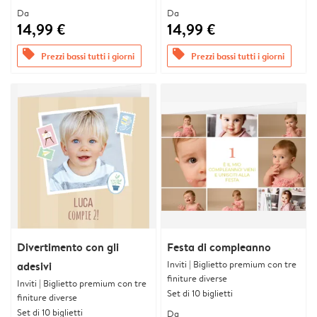
Da
Da
14,99 €
14,99 €
offers
offers
Prezzi bassi tutti i giorni
Prezzi bassi tutti i giorni
Divertimento con gli
Festa di compleanno
Inviti | Biglietto premium con tre
adesivi
finiture diverse
Inviti | Biglietto premium con tre
Set di 10 biglietti
finiture diverse
Set di 10 biglietti
Da