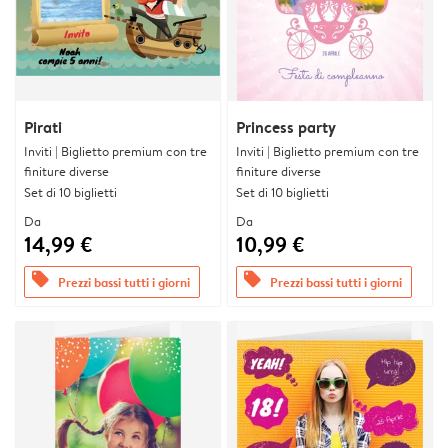
Pirati
Princess party
Inviti | Biglietto premium con tre
Inviti | Biglietto premium con tre
finiture diverse
finiture diverse
Set di 10 biglietti
Set di 10 biglietti
Da
Da
14,99 €
10,99 €
offers
offers
Prezzi bassi tutti i giorni
Prezzi bassi tutti i giorni