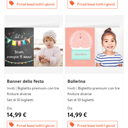
offers
offers
Prezzi bassi tutti i giorni
Prezzi bassi tutti i giorni
Banner della festa
Ballerina
Inviti | Biglietto premium con tre
Inviti | Biglietto premium con tre
finiture diverse
finiture diverse
Set di 10 biglietti
Set di 10 biglietti
Da
Da
14,99 €
14,99 €
offers
offers
Prezzi bassi tutti i giorni
Prezzi bassi tutti i giorni