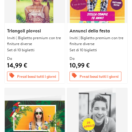
Triangoli piovosi
Annunci della festa
Inviti | Biglietto premium con tre
Inviti | Biglietto premium con tre
finiture diverse
finiture diverse
Set di 10 biglietti
Set di 10 biglietti
Da
Da
14,99 €
10,99 €
offers
offers
Prezzi bassi tutti i giorni
Prezzi bassi tutti i giorni