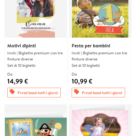
Motivi dipinti
Festa per bambini
Inviti | Biglietto premium con tre
Inviti | Biglietto premium con tre
finiture diverse
finiture diverse
Set di 10 biglietti
Set di 10 biglietti
Da
Da
14,99 €
10,99 €
offers
offers
Prezzi bassi tutti i giorni
Prezzi bassi tutti i giorni