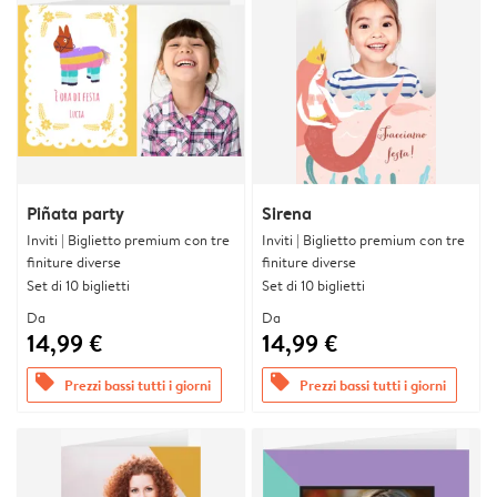
Piñata party
Sirena
Inviti | Biglietto premium con tre
Inviti | Biglietto premium con tre
finiture diverse
finiture diverse
Set di 10 biglietti
Set di 10 biglietti
Da
Da
14,99 €
14,99 €
offers
offers
Prezzi bassi tutti i giorni
Prezzi bassi tutti i giorni