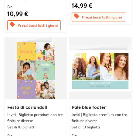
14,99 €
Da
10,99 €
offers
Prezzi bassi tutti i giorni
offers
Prezzi bassi tutti i giorni
Festa di coriandoli
Pale blue footer
Inviti | Biglietto premium con tre
Inviti | Biglietto premium con tre
finiture diverse
finiture diverse
Set di 10 biglietti
Set di 10 biglietti
Da
Da