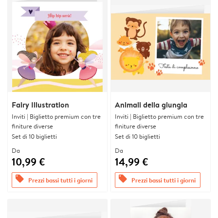
Fairy Illustration
Animali della giungla
Inviti | Biglietto premium con tre
Inviti | Biglietto premium con tre
finiture diverse
finiture diverse
Set di 10 biglietti
Set di 10 biglietti
Da
Da
10,99 €
14,99 €
offers
offers
Prezzi bassi tutti i giorni
Prezzi bassi tutti i giorni