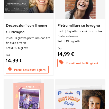
Decorazioni con il nome
Pietra miliare su lavagna
Inviti | Biglietto premium con tre
su lavagna
finiture diverse
Inviti | Biglietto premium con tre
Set di 10 biglietti
finiture diverse
Set di 10 biglietti
Da
14,99 €
Da
14,99 €
offers
Prezzi bassi tutti i giorni
offers
Prezzi bassi tutti i giorni