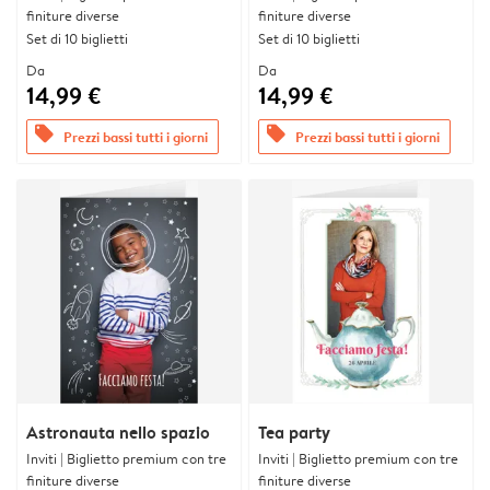
finiture diverse
finiture diverse
Set di 10 biglietti
Set di 10 biglietti
Da
Da
14,99 €
14,99 €
offers
offers
Prezzi bassi tutti i giorni
Prezzi bassi tutti i giorni
Astronauta nello spazio
Tea party
Inviti | Biglietto premium con tre
Inviti | Biglietto premium con tre
finiture diverse
finiture diverse