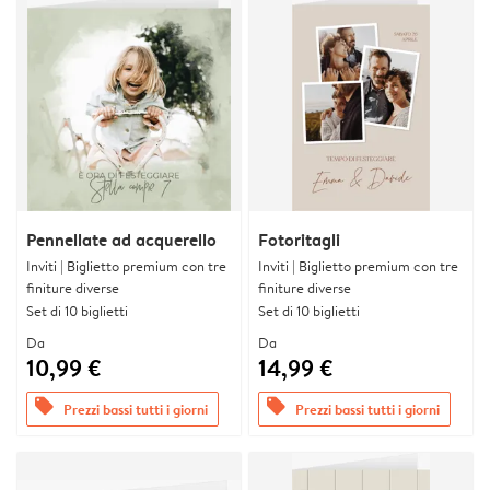
Pennellate ad acquerello
Fotoritagli
Inviti | Biglietto premium con tre
Inviti | Biglietto premium con tre
finiture diverse
finiture diverse
Set di 10 biglietti
Set di 10 biglietti
Da
Da
10,99 €
14,99 €
offers
offers
Prezzi bassi tutti i giorni
Prezzi bassi tutti i giorni