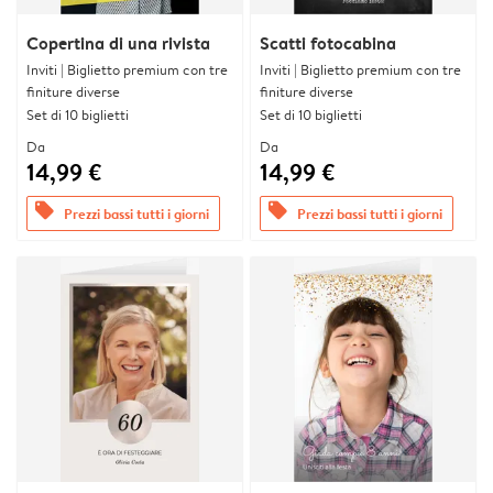
Copertina di una rivista
Scatti fotocabina
Inviti | Biglietto premium con tre
Inviti | Biglietto premium con tre
finiture diverse
finiture diverse
Set di 10 biglietti
Set di 10 biglietti
Da
Da
14,99 €
14,99 €
offers
offers
Prezzi bassi tutti i giorni
Prezzi bassi tutti i giorni