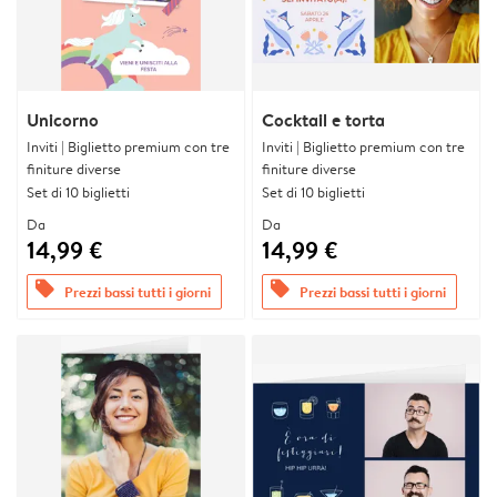
Unicorno
Cocktail e torta
Inviti | Biglietto premium con tre
Inviti | Biglietto premium con tre
finiture diverse
finiture diverse
Set di 10 biglietti
Set di 10 biglietti
Da
Da
14,99 €
14,99 €
offers
offers
Prezzi bassi tutti i giorni
Prezzi bassi tutti i giorni