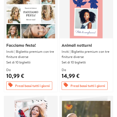
Facciamo festa!
Animali notturni
Inviti | Biglietto premium con tre
Inviti | Biglietto premium con tre
finiture diverse
finiture diverse
Set di 10 biglietti
Set di 10 biglietti
Da
Da
10,99 €
14,99 €
offers
offers
Prezzi bassi tutti i giorni
Prezzi bassi tutti i giorni