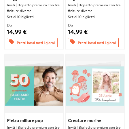
Inviti | Biglietto premium con tre
Inviti | Biglietto premium con tre
finiture diverse
finiture diverse
Set di 10 biglietti
Set di 10 biglietti
Da
Da
14,99 €
14,99 €
offers
offers
Prezzi bassi tutti i giorni
Prezzi bassi tutti i giorni
Pietra miliare pop
Creature marine
Inviti | Biglietto premium con tre
Inviti | Biglietto premium con tre