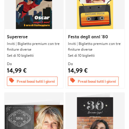
Supereroe
Festa degli anni '80
Inviti | Biglietto premium con tre
Inviti | Biglietto premium con tre
finiture diverse
finiture diverse
Set di 10 biglietti
Set di 10 biglietti
Da
Da
14,99 €
14,99 €
offers
offers
Prezzi bassi tutti i giorni
Prezzi bassi tutti i giorni