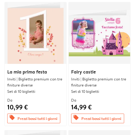
La mia prima festa
Fairy castle
Inviti | Biglietto premium con tre
Inviti | Biglietto premium con tre
finiture diverse
finiture diverse
Set di 10 biglietti
Set di 10 biglietti
Da
Da
10,99 €
14,99 €
offers
offers
Prezzi bassi tutti i giorni
Prezzi bassi tutti i giorni