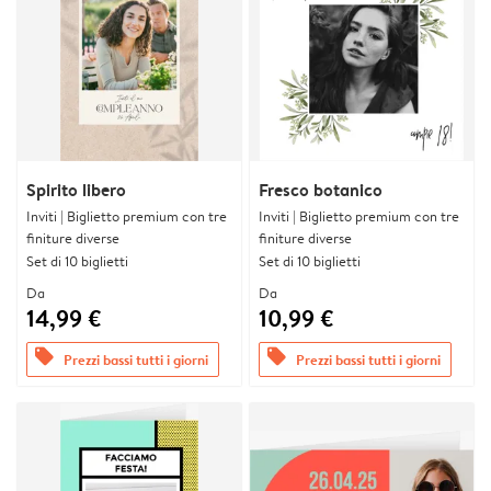
Spirito libero
Fresco botanico
Inviti | Biglietto premium con tre
Inviti | Biglietto premium con tre
finiture diverse
finiture diverse
Set di 10 biglietti
Set di 10 biglietti
Da
Da
14,99 €
10,99 €
offers
offers
Prezzi bassi tutti i giorni
Prezzi bassi tutti i giorni