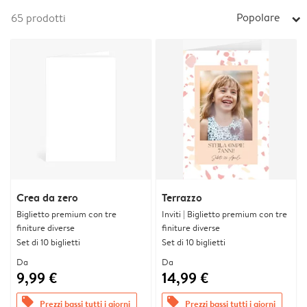
Popolare
65
prodotti
arrow_right
Crea da zero
Terrazzo
Biglietto premium con tre
Inviti | Biglietto premium con tre
finiture diverse
finiture diverse
Set di 10 biglietti
Set di 10 biglietti
Da
Da
9,99 €
14,99 €
offers
offers
Prezzi bassi tutti i giorni
Prezzi bassi tutti i giorni