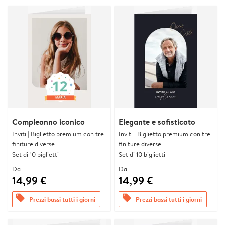
Compleanno iconico
Elegante e sofisticato
Inviti | Biglietto premium con tre
Inviti | Biglietto premium con tre
finiture diverse
finiture diverse
Set di 10 biglietti
Set di 10 biglietti
Da
Da
14,99 €
14,99 €
offers
offers
Prezzi bassi tutti i giorni
Prezzi bassi tutti i giorni