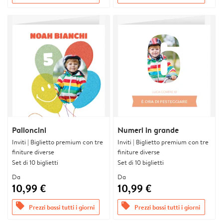
Palloncini
Numeri in grande
Inviti | Biglietto premium con tre
Inviti | Biglietto premium con tre
finiture diverse
finiture diverse
Set di 10 biglietti
Set di 10 biglietti
Da
Da
10,99 €
10,99 €
offers
offers
Prezzi bassi tutti i giorni
Prezzi bassi tutti i giorni