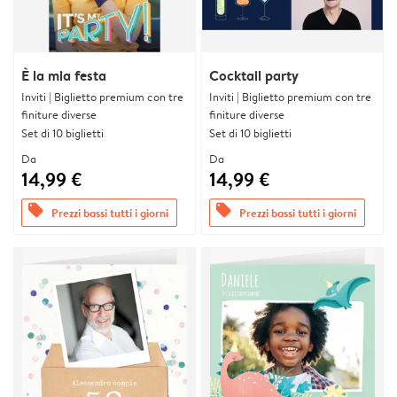
È la mia festa
Cocktail party
Inviti | Biglietto premium con tre
Inviti | Biglietto premium con tre
finiture diverse
finiture diverse
Set di 10 biglietti
Set di 10 biglietti
Da
Da
14,99 €
14,99 €
offers
offers
Prezzi bassi tutti i giorni
Prezzi bassi tutti i giorni