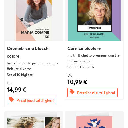
Geometrico a blocchi
Cornice bicolore
Inviti | Biglietto premium con tre
colore
finiture diverse
Inviti | Biglietto premium con tre
Set di 10 biglietti
finiture diverse
Set di 10 biglietti
Da
10,99 €
Da
14,99 €
offers
Prezzi bassi tutti i giorni
offers
Prezzi bassi tutti i giorni