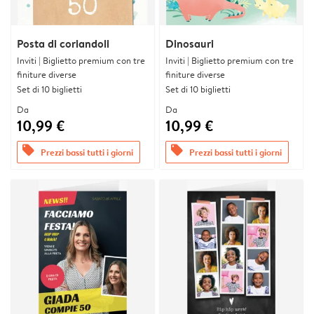
Posta di coriandoli
Dinosauri
Inviti | Biglietto premium con tre
Inviti | Biglietto premium con tre
finiture diverse
finiture diverse
Set di 10 biglietti
Set di 10 biglietti
Da
Da
10,99 €
10,99 €
offers
offers
Prezzi bassi tutti i giorni
Prezzi bassi tutti i giorni