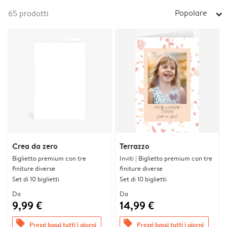
Popolare
65
prodotti
arrow_right
Crea da zero
Terrazzo
Biglietto premium con tre
Inviti | Biglietto premium con tre
finiture diverse
finiture diverse
Set di 10 biglietti
Set di 10 biglietti
Da
Da
9,99 €
14,99 €
offers
offers
Prezzi bassi tutti i giorni
Prezzi bassi tutti i giorni