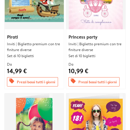
Pirati
Princess party
Inviti | Biglietto premium con tre
Inviti | Biglietto premium con tre
finiture diverse
finiture diverse
Set di 10 biglietti
Set di 10 biglietti
Da
Da
14,99 €
10,99 €
offers
offers
Prezzi bassi tutti i giorni
Prezzi bassi tutti i giorni