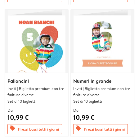
Palloncini
Numeri in grande
Inviti | Biglietto premium con tre
Inviti | Biglietto premium con tre
finiture diverse
finiture diverse
Set di 10 biglietti
Set di 10 biglietti
Da
Da
10,99 €
10,99 €
offers
offers
Prezzi bassi tutti i giorni
Prezzi bassi tutti i giorni