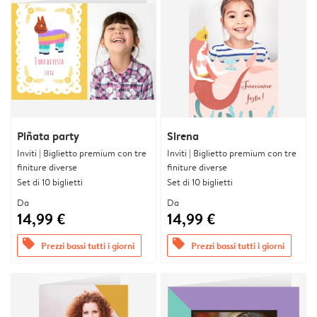
Piñata party
Sirena
Inviti | Biglietto premium con tre
Inviti | Biglietto premium con tre
finiture diverse
finiture diverse
Set di 10 biglietti
Set di 10 biglietti
Da
Da
14,99 €
14,99 €
offers
offers
Prezzi bassi tutti i giorni
Prezzi bassi tutti i giorni