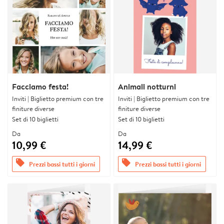
Facciamo festa!
Animali notturni
Inviti | Biglietto premium con tre
Inviti | Biglietto premium con tre
finiture diverse
finiture diverse
Set di 10 biglietti
Set di 10 biglietti
Da
Da
10,99 €
14,99 €
offers
offers
Prezzi bassi tutti i giorni
Prezzi bassi tutti i giorni