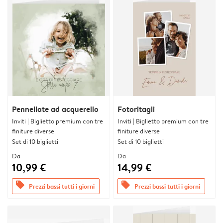
Pennellate ad acquerello
Fotoritagli
Inviti | Biglietto premium con tre
Inviti | Biglietto premium con tre
finiture diverse
finiture diverse
Set di 10 biglietti
Set di 10 biglietti
Da
Da
10,99 €
14,99 €
offers
offers
Prezzi bassi tutti i giorni
Prezzi bassi tutti i giorni