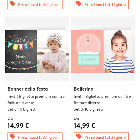
offers
offers
Prezzi bassi tutti i giorni
Prezzi bassi tutti i giorni
Banner della festa
Ballerina
Inviti | Biglietto premium con tre
Inviti | Biglietto premium con tre
finiture diverse
finiture diverse
Set di 10 biglietti
Set di 10 biglietti
Da
Da
14,99 €
14,99 €
offers
offers
Prezzi bassi tutti i giorni
Prezzi bassi tutti i giorni