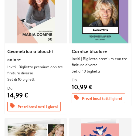
Geometrico a blocchi
Cornice bicolore
Inviti | Biglietto premium con tre
colore
finiture diverse
Inviti | Biglietto premium con tre
Set di 10 biglietti
finiture diverse
Set di 10 biglietti
Da
10,99 €
Da
14,99 €
offers
Prezzi bassi tutti i giorni
offers
Prezzi bassi tutti i giorni