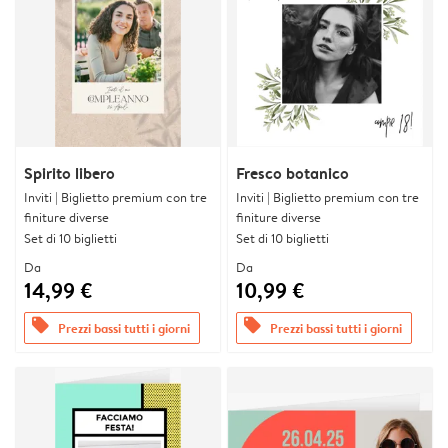
Spirito libero
Fresco botanico
Inviti | Biglietto premium con tre
Inviti | Biglietto premium con tre
finiture diverse
finiture diverse
Set di 10 biglietti
Set di 10 biglietti
Da
Da
14,99 €
10,99 €
offers
offers
Prezzi bassi tutti i giorni
Prezzi bassi tutti i giorni