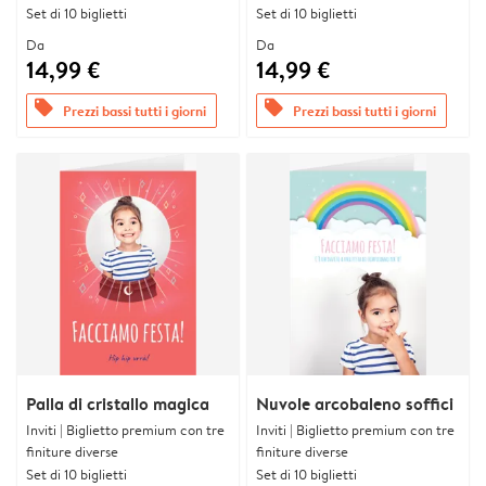
Set di 10 biglietti
Set di 10 biglietti
Da
Da
14,99 €
14,99 €
offers
offers
Prezzi bassi tutti i giorni
Prezzi bassi tutti i giorni
Palla di cristallo magica
Nuvole arcobaleno soffici
Inviti | Biglietto premium con tre
Inviti | Biglietto premium con tre
finiture diverse
finiture diverse
Set di 10 biglietti
Set di 10 biglietti