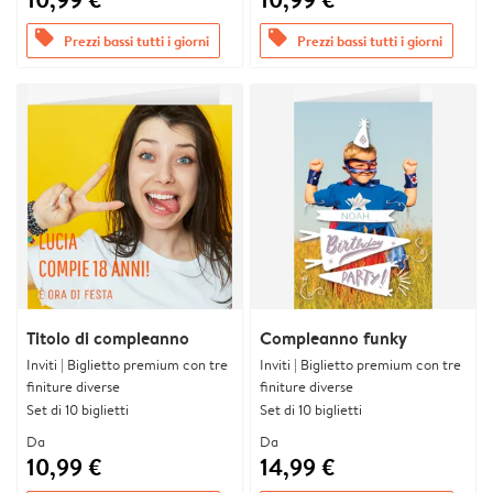
offers
offers
Prezzi bassi tutti i giorni
Prezzi bassi tutti i giorni
Titolo di compleanno
Compleanno funky
Inviti | Biglietto premium con tre
Inviti | Biglietto premium con tre
finiture diverse
finiture diverse
Set di 10 biglietti
Set di 10 biglietti
Da
Da
10,99 €
14,99 €