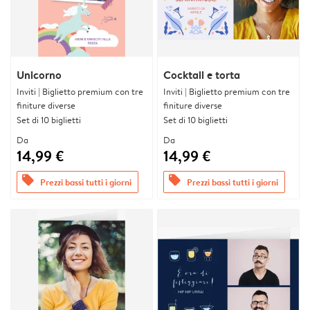
Unicorno
Cocktail e torta
Inviti | Biglietto premium con tre
Inviti | Biglietto premium con tre
finiture diverse
finiture diverse
Set di 10 biglietti
Set di 10 biglietti
Da
Da
14,99 €
14,99 €
offers
offers
Prezzi bassi tutti i giorni
Prezzi bassi tutti i giorni