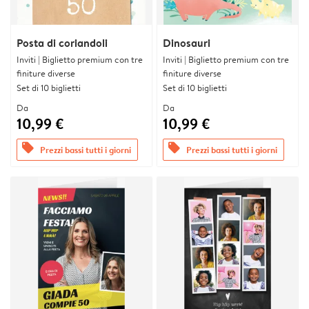
Posta di coriandoli
Dinosauri
Inviti | Biglietto premium con tre
Inviti | Biglietto premium con tre
finiture diverse
finiture diverse
Set di 10 biglietti
Set di 10 biglietti
Da
Da
10,99 €
10,99 €
offers
offers
Prezzi bassi tutti i giorni
Prezzi bassi tutti i giorni