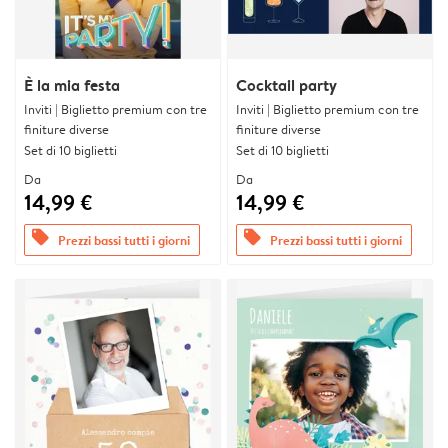
È la mia festa
Cocktail party
Inviti | Biglietto premium con tre
Inviti | Biglietto premium con tre
finiture diverse
finiture diverse
Set di 10 biglietti
Set di 10 biglietti
Da
Da
14,99 €
14,99 €
offers
offers
Prezzi bassi tutti i giorni
Prezzi bassi tutti i giorni