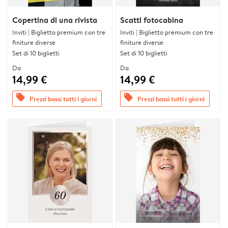
Copertina di una rivista
Scatti fotocabina
Inviti | Biglietto premium con tre
Inviti | Biglietto premium con tre
finiture diverse
finiture diverse
Set di 10 biglietti
Set di 10 biglietti
Da
Da
14,99 €
14,99 €
offers
offers
Prezzi bassi tutti i giorni
Prezzi bassi tutti i giorni