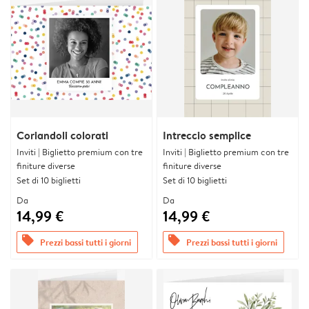
Coriandoli colorati
Intreccio semplice
Inviti | Biglietto premium con tre
Inviti | Biglietto premium con tre
finiture diverse
finiture diverse
Set di 10 biglietti
Set di 10 biglietti
Da
Da
14,99 €
14,99 €
offers
offers
Prezzi bassi tutti i giorni
Prezzi bassi tutti i giorni