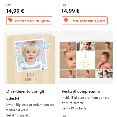
Da
Da
14,99 €
14,99 €
offers
offers
Prezzi bassi tutti i giorni
Prezzi bassi tutti i giorni
Divertimento con gli
Festa di compleanno
Inviti | Biglietto premium con tre
adesivi
finiture diverse
Inviti | Biglietto premium con tre
Set di 10 biglietti
finiture diverse
Set di 10 biglietti
Da