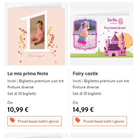
La mia prima festa
Fairy castle
Inviti | Biglietto premium con tre
Inviti | Biglietto premium con tre
finiture diverse
finiture diverse
Set di 10 biglietti
Set di 10 biglietti
Da
Da
10,99 €
14,99 €
offers
offers
Prezzi bassi tutti i giorni
Prezzi bassi tutti i giorni