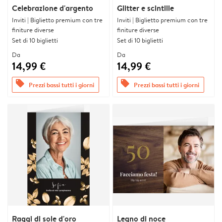
Celebrazione d'argento
Glitter e scintille
Inviti | Biglietto premium con tre
Inviti | Biglietto premium con tre
finiture diverse
finiture diverse
Set di 10 biglietti
Set di 10 biglietti
Da
Da
14,99 €
14,99 €
offers
offers
Prezzi bassi tutti i giorni
Prezzi bassi tutti i giorni
Raggi di sole d'oro
Legno di noce