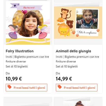
Fairy Illustration
Animali della giungla
Inviti | Biglietto premium con tre
Inviti | Biglietto premium con tre
finiture diverse
finiture diverse
Set di 10 biglietti
Set di 10 biglietti
Da
Da
10,99 €
14,99 €
offers
offers
Prezzi bassi tutti i giorni
Prezzi bassi tutti i giorni