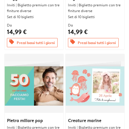
Inviti | Biglietto premium con tre
Inviti | Biglietto premium con tre
finiture diverse
finiture diverse
Set di 10 biglietti
Set di 10 biglietti
Da
Da
14,99 €
14,99 €
offers
offers
Prezzi bassi tutti i giorni
Prezzi bassi tutti i giorni
Pietra miliare pop
Creature marine
Inviti | Biglietto premium con tre
Inviti | Biglietto premium con tre