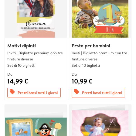
Motivi dipinti
Festa per bambini
Inviti | Biglietto premium con tre
Inviti | Biglietto premium con tre
finiture diverse
finiture diverse
Set di 10 biglietti
Set di 10 biglietti
Da
Da
14,99 €
10,99 €
offers
offers
Prezzi bassi tutti i giorni
Prezzi bassi tutti i giorni