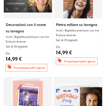
Decorazioni con il nome
Pietra miliare su lavagna
Inviti | Biglietto premium con tre
su lavagna
finiture diverse
Inviti | Biglietto premium con tre
Set di 10 biglietti
finiture diverse
Set di 10 biglietti
Da
14,99 €
Da
14,99 €
offers
Prezzi bassi tutti i giorni
offers
Prezzi bassi tutti i giorni