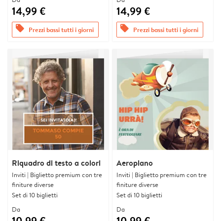
14,99 €
14,99 €
offers
offers
Prezzi bassi tutti i giorni
Prezzi bassi tutti i giorni
Riquadro di testo a colori
Aeroplano
Inviti | Biglietto premium con tre
Inviti | Biglietto premium con tre
finiture diverse
finiture diverse
Set di 10 biglietti
Set di 10 biglietti
Da
Da
10,99 €
10,99 €