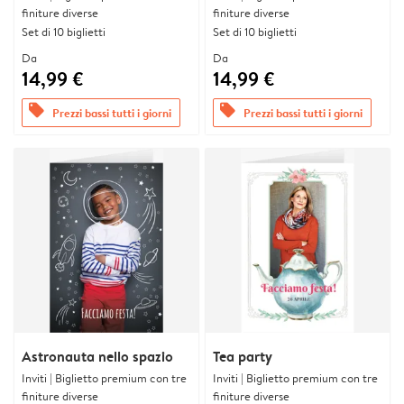
finiture diverse
finiture diverse
Set di 10 biglietti
Set di 10 biglietti
Da
Da
14,99 €
14,99 €
offers
offers
Prezzi bassi tutti i giorni
Prezzi bassi tutti i giorni
Astronauta nello spazio
Tea party
Inviti | Biglietto premium con tre
Inviti | Biglietto premium con tre
finiture diverse
finiture diverse