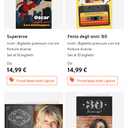
Supereroe
Festa degli anni '80
Inviti | Biglietto premium con tre
Inviti | Biglietto premium con tre
finiture diverse
finiture diverse
Set di 10 biglietti
Set di 10 biglietti
Da
Da
14,99 €
14,99 €
offers
offers
Prezzi bassi tutti i giorni
Prezzi bassi tutti i giorni