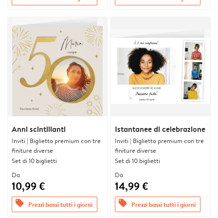
Anni scintillanti
Istantanee di celebrazione
Inviti | Biglietto premium con tre
Inviti | Biglietto premium con tre
finiture diverse
finiture diverse
Set di 10 biglietti
Set di 10 biglietti
Da
Da
10,99 €
14,99 €
offers
offers
Prezzi bassi tutti i giorni
Prezzi bassi tutti i giorni