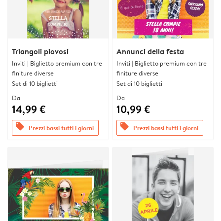
Triangoli piovosi
Annunci della festa
Inviti | Biglietto premium con tre
Inviti | Biglietto premium con tre
finiture diverse
finiture diverse
Set di 10 biglietti
Set di 10 biglietti
Da
Da
14,99 €
10,99 €
offers
offers
Prezzi bassi tutti i giorni
Prezzi bassi tutti i giorni