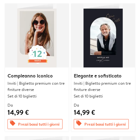
Compleanno iconico
Elegante e sofisticato
Inviti | Biglietto premium con tre
Inviti | Biglietto premium con tre
finiture diverse
finiture diverse
Set di 10 biglietti
Set di 10 biglietti
Da
Da
14,99 €
14,99 €
offers
offers
Prezzi bassi tutti i giorni
Prezzi bassi tutti i giorni