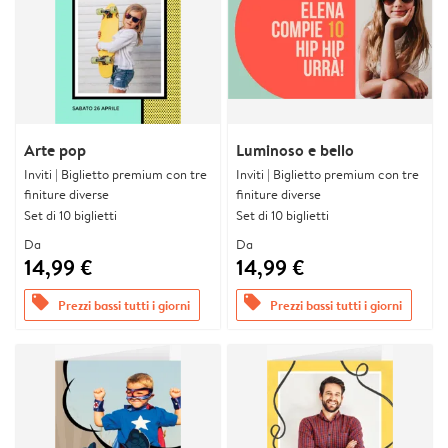
Arte pop
Luminoso e bello
Inviti | Biglietto premium con tre
Inviti | Biglietto premium con tre
finiture diverse
finiture diverse
Set di 10 biglietti
Set di 10 biglietti
Da
Da
14,99 €
14,99 €
offers
offers
Prezzi bassi tutti i giorni
Prezzi bassi tutti i giorni