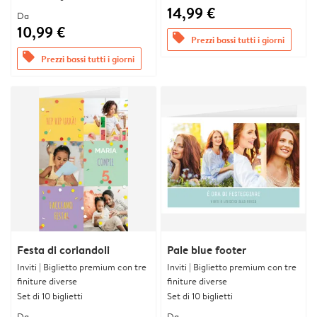
14,99 €
Da
10,99 €
offers
Prezzi bassi tutti i giorni
offers
Prezzi bassi tutti i giorni
Festa di coriandoli
Pale blue footer
Inviti | Biglietto premium con tre
Inviti | Biglietto premium con tre
finiture diverse
finiture diverse
Set di 10 biglietti
Set di 10 biglietti
Da
Da