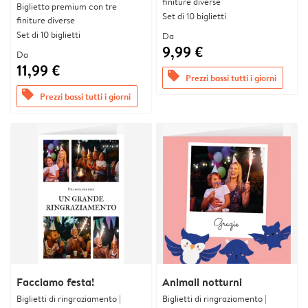
finiture diverse
Biglietto premium con tre
Set di 10 biglietti
finiture diverse
Set di 10 biglietti
Da
9,99 €
Da
11,99 €
offers
Prezzi bassi tutti i giorni
offers
Prezzi bassi tutti i giorni
Facciamo festa!
Animali notturni
Biglietti di ringraziamento |
Biglietti di ringraziamento |