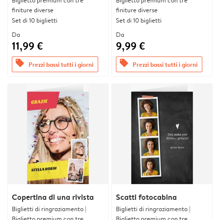
Biglietto premium con tre
Biglietto premium con tre
finiture diverse
finiture diverse
Set di 10 biglietti
Set di 10 biglietti
Da
Da
11,99 €
9,99 €
offers
offers
Prezzi bassi tutti i giorni
Prezzi bassi tutti i giorni
Copertina di una rivista
Scatti fotocabina
Biglietti di ringraziamento |
Biglietti di ringraziamento |
Biglietto premium con tre
Biglietto premium con tre