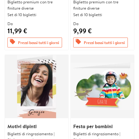
Biglietto premium con tre
Biglietto premium con tre
finiture diverse
finiture diverse
Set di 10 biglietti
Set di 10 biglietti
Da
Da
11,99 €
9,99 €
offers
offers
Prezzi bassi tutti i giorni
Prezzi bassi tutti i giorni
Motivi dipinti
Festa per bambini
Biglietti di ringraziamento |
Biglietti di ringraziamento |