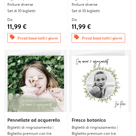
finiture diverse
finiture diverse
Set di 10 biglietti
Set di 10 biglietti
Da
Da
11,99 €
11,99 €
offers
offers
Prezzi bassi tutti i giorni
Prezzi bassi tutti i giorni
Pennellate ad acquerello
Fresco botanico
Biglietti di ringraziamento |
Biglietti di ringraziamento |
Biglietto premium con tre
Biglietto premium con tre