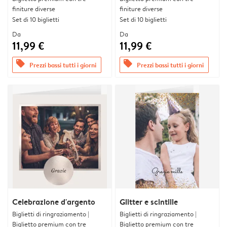
finiture diverse
finiture diverse
Set di 10 biglietti
Set di 10 biglietti
Da
Da
11,99 €
11,99 €
offers
offers
Prezzi bassi tutti i giorni
Prezzi bassi tutti i giorni
Celebrazione d'argento
Glitter e scintille
Biglietti di ringraziamento |
Biglietti di ringraziamento |
Biglietto premium con tre
Biglietto premium con tre