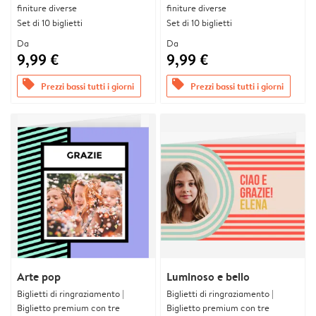
finiture diverse
finiture diverse
Set di 10 biglietti
Set di 10 biglietti
Da
Da
9,99 €
9,99 €
offers
offers
Prezzi bassi tutti i giorni
Prezzi bassi tutti i giorni
Arte pop
Luminoso e bello
Biglietti di ringraziamento |
Biglietti di ringraziamento |
Biglietto premium con tre
Biglietto premium con tre