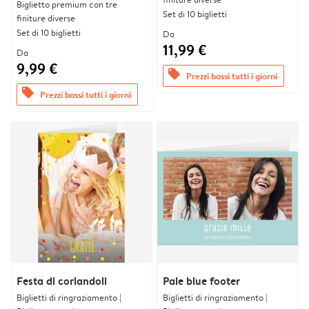
Biglietto premium con tre
Set di 10 biglietti
finiture diverse
Set di 10 biglietti
Da
11,99 €
Da
9,99 €
offers
Prezzi bassi tutti i giorni
offers
Prezzi bassi tutti i giorni
Festa di coriandoli
Pale blue footer
Biglietti di ringraziamento |
Biglietti di ringraziamento |