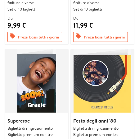
finiture diverse
finiture diverse
Set di 10 biglietti
Set di 10 biglietti
Da
Da
9,99 €
11,99 €
offers
offers
Prezzi bassi tutti i giorni
Prezzi bassi tutti i giorni
Supereroe
Festa degli anni '80
Biglietti di ringraziamento |
Biglietti di ringraziamento |
Biglietto premium con tre
Biglietto premium con tre