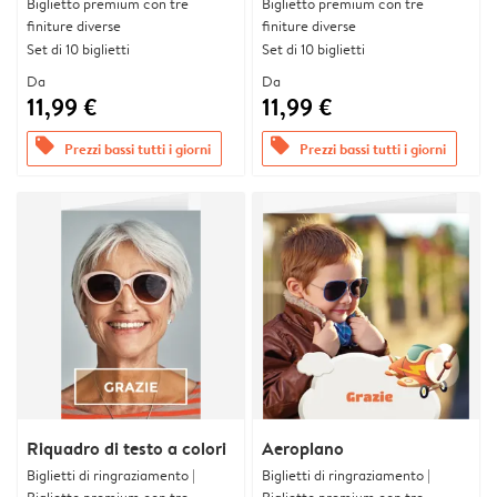
Biglietto premium con tre
Biglietto premium con tre
finiture diverse
finiture diverse
Set di 10 biglietti
Set di 10 biglietti
Da
Da
11,99 €
11,99 €
offers
offers
Prezzi bassi tutti i giorni
Prezzi bassi tutti i giorni
Riquadro di testo a colori
Aeroplano
Biglietti di ringraziamento |
Biglietti di ringraziamento |