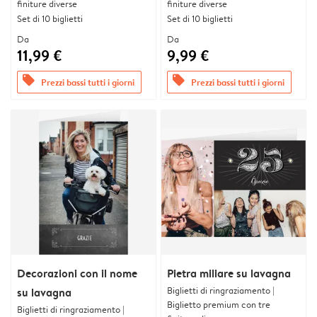
finiture diverse
finiture diverse
Set di 10 biglietti
Set di 10 biglietti
Da
Da
11,99 €
9,99 €
offers
offers
Prezzi bassi tutti i giorni
Prezzi bassi tutti i giorni
Decorazioni con il nome
Pietra miliare su lavagna
Biglietti di ringraziamento |
su lavagna
Biglietto premium con tre
Biglietti di ringraziamento |