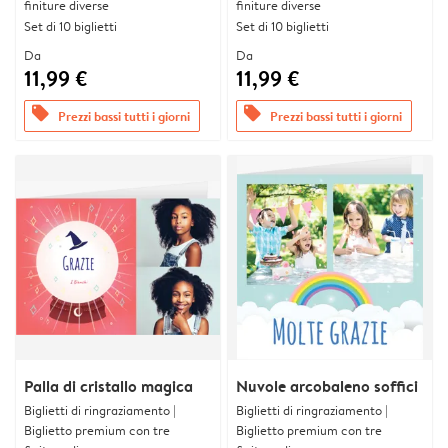
finiture diverse
finiture diverse
Set di 10 biglietti
Set di 10 biglietti
Da
Da
11,99 €
11,99 €
offers
offers
Prezzi bassi tutti i giorni
Prezzi bassi tutti i giorni
Palla di cristallo magica
Nuvole arcobaleno soffici
Biglietti di ringraziamento |
Biglietti di ringraziamento |
Biglietto premium con tre
Biglietto premium con tre