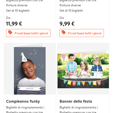
Biglietto premium con tre
Biglietto premium con tre
finiture diverse
finiture diverse
Set di 10 biglietti
Set di 10 biglietti
Da
Da
11,99 €
9,99 €
offers
offers
Prezzi bassi tutti i giorni
Prezzi bassi tutti i giorni
Compleanno funky
Banner della festa
Biglietti di ringraziamento |
Biglietti di ringraziamento |
Biglietto premium con tre
Biglietto premium con tre