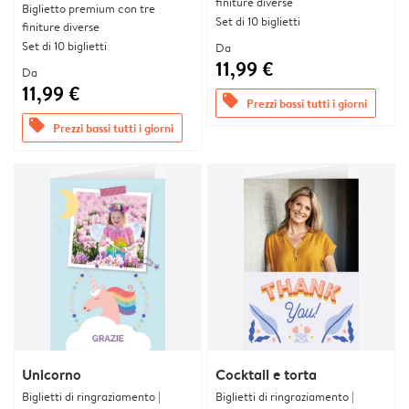
finiture diverse
Biglietto premium con tre
Set di 10 biglietti
finiture diverse
Set di 10 biglietti
Da
11,99 €
Da
11,99 €
offers
Prezzi bassi tutti i giorni
offers
Prezzi bassi tutti i giorni
Unicorno
Cocktail e torta
Biglietti di ringraziamento |
Biglietti di ringraziamento |