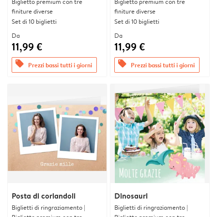
Biglietto premium con tre
Biglietto premium con tre
finiture diverse
finiture diverse
Set di 10 biglietti
Set di 10 biglietti
Da
Da
11,99 €
11,99 €
offers
offers
Prezzi bassi tutti i giorni
Prezzi bassi tutti i giorni
Posta di coriandoli
Dinosauri
Biglietti di ringraziamento |
Biglietti di ringraziamento |