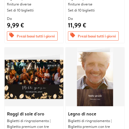
finiture diverse
finiture diverse
Set di 10 biglietti
Set di 10 biglietti
Da
Da
9,99 €
11,99 €
offers
offers
Prezzi bassi tutti i giorni
Prezzi bassi tutti i giorni
Raggi di sole d'oro
Legno di noce
Biglietti di ringraziamento |
Biglietti di ringraziamento |
Biglietto premium con tre
Biglietto premium con tre