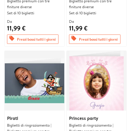
Biglietto premium con tre
Biglietto premium con tre
finiture diverse
finiture diverse
Set di 10 biglietti
Set di 10 biglietti
Da
Da
11,99 €
11,99 €
offers
offers
Prezzi bassi tutti i giorni
Prezzi bassi tutti i giorni
Pirati
Princess party
Biglietti di ringraziamento |
Biglietti di ringraziamento |