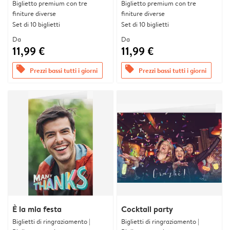
Biglietto premium con tre
Biglietto premium con tre
finiture diverse
finiture diverse
Set di 10 biglietti
Set di 10 biglietti
Da
Da
11,99 €
11,99 €
offers
offers
Prezzi bassi tutti i giorni
Prezzi bassi tutti i giorni
È la mia festa
Cocktail party
Biglietti di ringraziamento |
Biglietti di ringraziamento |