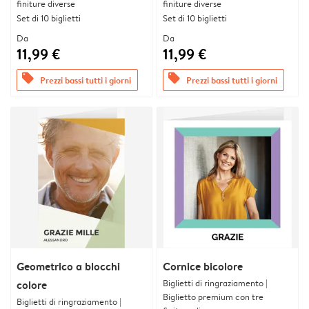
finiture diverse
finiture diverse
Set di 10 biglietti
Set di 10 biglietti
Da
Da
11,99 €
11,99 €
offers
offers
Prezzi bassi tutti i giorni
Prezzi bassi tutti i giorni
Geometrico a blocchi
Cornice bicolore
Biglietti di ringraziamento |
colore
Biglietto premium con tre
Biglietti di ringraziamento |