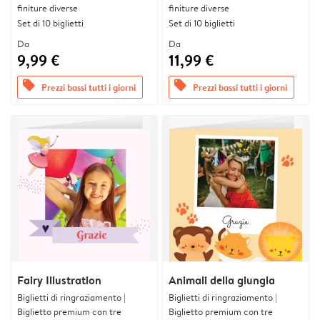
finiture diverse
finiture diverse
Set di 10 biglietti
Set di 10 biglietti
Da
Da
9,99 €
11,99 €
offers
offers
Prezzi bassi tutti i giorni
Prezzi bassi tutti i giorni
Fairy Illustration
Animali della giungla
Biglietti di ringraziamento |
Biglietti di ringraziamento |
Biglietto premium con tre
Biglietto premium con tre