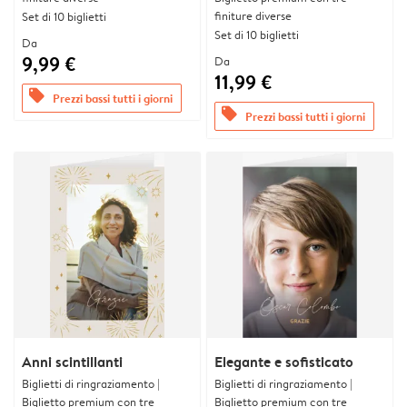
finiture diverse
Set di 10 biglietti
Set di 10 biglietti
Da
9,99 €
Da
11,99 €
offers
Prezzi bassi tutti i giorni
offers
Prezzi bassi tutti i giorni
Anni scintillanti
Elegante e sofisticato
Biglietti di ringraziamento |
Biglietti di ringraziamento |
Biglietto premium con tre
Biglietto premium con tre