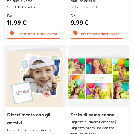
finiture diverse
finiture diverse
Set di 10 biglietti
Set di 10 biglietti
Da
Da
11,99 €
9,99 €
offers
offers
Prezzi bassi tutti i giorni
Prezzi bassi tutti i giorni
Divertimento con gli
Festa di compleanno
Biglietti di ringraziamento |
adesivi
Biglietto premium con tre
Biglietti di ringraziamento |
finiture diverse