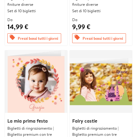
finiture diverse
finiture diverse
Set di 10 biglietti
Set di 10 biglietti
Da
Da
14,99 €
9,99 €
offers
offers
Prezzi bassi tutti i giorni
Prezzi bassi tutti i giorni
La mia prima festa
Fairy castle
Biglietti di ringraziamento |
Biglietti di ringraziamento |
Biglietto premium con tre
Biglietto premium con tre