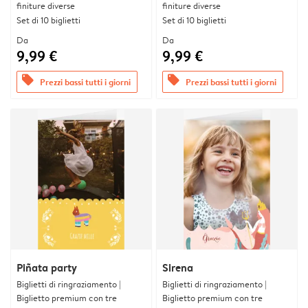
finiture diverse
finiture diverse
Set di 10 biglietti
Set di 10 biglietti
Da
Da
9,99 €
9,99 €
offers
offers
Prezzi bassi tutti i giorni
Prezzi bassi tutti i giorni
Piñata party
Sirena
Biglietti di ringraziamento |
Biglietti di ringraziamento |
Biglietto premium con tre
Biglietto premium con tre