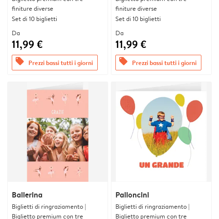
finiture diverse
finiture diverse
Set di 10 biglietti
Set di 10 biglietti
Da
Da
11,99 €
11,99 €
offers
offers
Prezzi bassi tutti i giorni
Prezzi bassi tutti i giorni
Ballerina
Palloncini
Biglietti di ringraziamento |
Biglietti di ringraziamento |
Biglietto premium con tre
Biglietto premium con tre