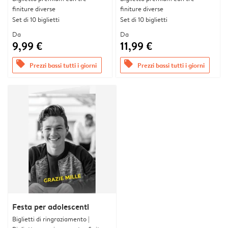
finiture diverse
finiture diverse
Set di 10 biglietti
Set di 10 biglietti
Da
Da
9,99 €
11,99 €
offers
offers
Prezzi bassi tutti i giorni
Prezzi bassi tutti i giorni
Festa per adolescenti
Biglietti di ringraziamento |