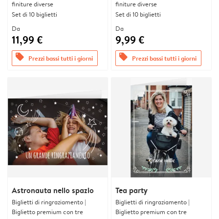
finiture diverse
finiture diverse
Set di 10 biglietti
Set di 10 biglietti
Da
Da
11,99 €
9,99 €
offers
offers
Prezzi bassi tutti i giorni
Prezzi bassi tutti i giorni
Astronauta nello spazio
Tea party
Biglietti di ringraziamento |
Biglietti di ringraziamento |
Biglietto premium con tre
Biglietto premium con tre