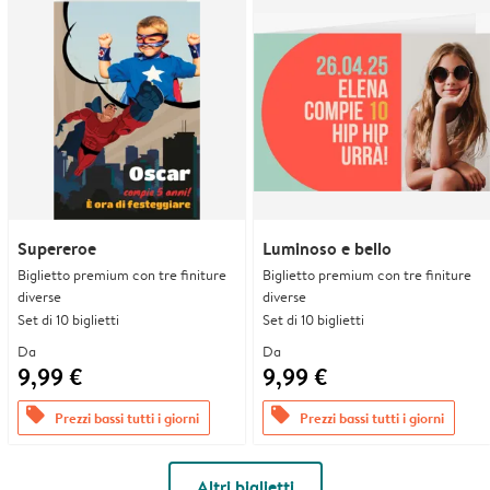
Supereroe
Luminoso e bello
Biglietto premium con tre finiture
Biglietto premium con tre finiture
diverse
diverse
Set di 10 biglietti
Set di 10 biglietti
Da
Da
9,99 €
9,99 €
offers
offers
Prezzi bassi tutti i giorni
Prezzi bassi tutti i giorni
Altri biglietti