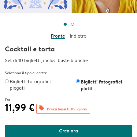
Fronte
Indietro
Cocktail e torta
Set di 10 biglietti, inclusi buste bianche
Seleziona il tipo di carta:
Biglietti fotografici
Biglietti fotografici
piegati
piatti
Da
11,99 €
offers
Prezzi bassi tutti i giorni
Crea ora