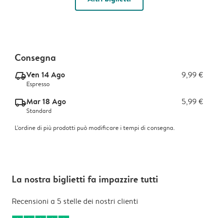
Consegna
Ven 14 Ago
9,99 €
delivery_express_v2
Espresso
Mar 18 Ago
5,99 €
delivery_standard_v2
Standard
L'ordine di più prodotti può modificare i tempi di consegna.
La nostra biglietti fa impazzire tutti
Recensioni a 5 stelle dei nostri clienti