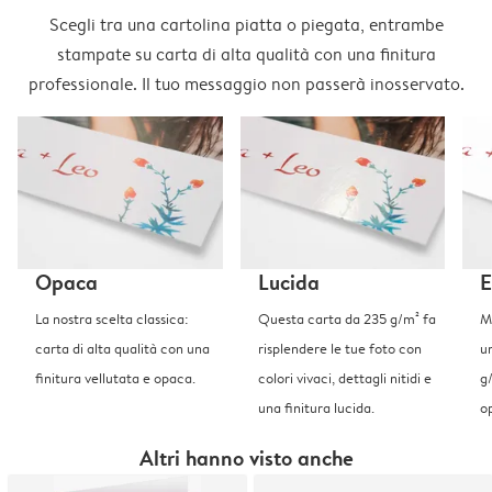
Scegli tra una cartolina piatta o piegata, entrambe
stampate su carta di alta qualità con una finitura
professionale. Il tuo messaggio non passerà inosservato.
Opaca
Lucida
E
La nostra scelta classica:
Questa carta da 235 g/m² fa
Me
carta di alta qualità con una
risplendere le tue foto con
u
finitura vellutata e opaca.
colori vivaci, dettagli nitidi e
g
una finitura lucida.
o
Altri hanno visto anche