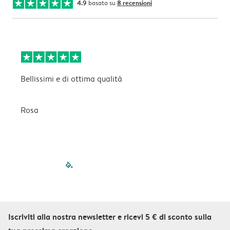
4.9
basato su
8 recensioni
Bellissimi e di ottima qualità
B
Rosa
C
filled-pagination
outlined-paginatio
outlined-paginat
outlined-pagin
outlined-pag
outlined-p
Iscriviti alla nostra newsletter e ricevi 5 € di sconto sulla