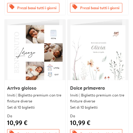
offers
offers
Prezzi bassi tutti i giorni
Prezzi bassi tutti i giorni
Arrivo gioioso
Dolce primavera
Inviti | Biglietto premium con tre
Inviti | Biglietto premium con tre
finiture diverse
finiture diverse
Set di 10 biglietti
Set di 10 biglietti
Da
Da
10,99 €
10,99 €