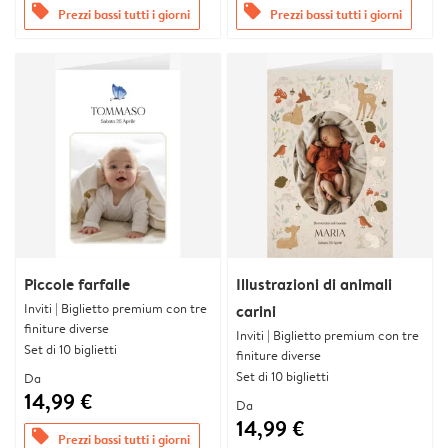
offers
offers
Prezzi bassi tutti i giorni
Prezzi bassi tutti i giorni
Piccole farfalle
Illustrazioni di animali
Inviti | Biglietto premium con tre
carini
finiture diverse
Inviti | Biglietto premium con tre
Set di 10 biglietti
finiture diverse
Set di 10 biglietti
Da
14,99 €
Da
14,99 €
offers
Prezzi bassi tutti i giorni