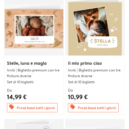
Stelle, luna e magia
Il mio primo ciao
Inviti | Biglietto premium con tre
Inviti | Biglietto premium con tre
finiture diverse
finiture diverse
Set di 10 biglietti
Set di 10 biglietti
Da
Da
14,99 €
10,99 €
offers
offers
Prezzi bassi tutti i giorni
Prezzi bassi tutti i giorni