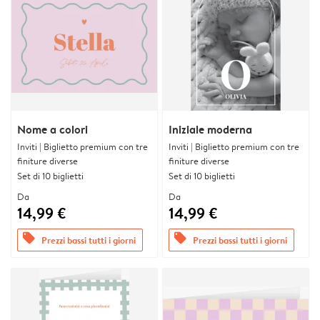
Nome a colori
Iniziale moderna
Inviti | Biglietto premium con tre
Inviti | Biglietto premium con tre
finiture diverse
finiture diverse
Set di 10 biglietti
Set di 10 biglietti
Da
Da
14,99 €
14,99 €
offers
offers
Prezzi bassi tutti i giorni
Prezzi bassi tutti i giorni