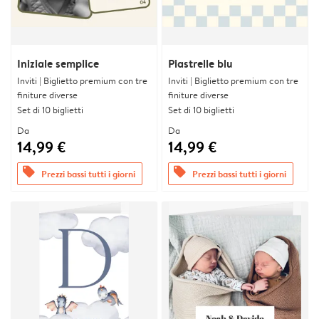
Iniziale semplice
Piastrelle blu
Inviti | Biglietto premium con tre
Inviti | Biglietto premium con tre
finiture diverse
finiture diverse
Set di 10 biglietti
Set di 10 biglietti
Da
Da
14,99 €
14,99 €
offers
offers
Prezzi bassi tutti i giorni
Prezzi bassi tutti i giorni