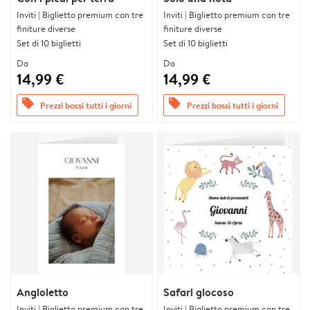
Inviti | Biglietto premium con tre
Inviti | Biglietto premium con tre
finiture diverse
finiture diverse
Set di 10 biglietti
Set di 10 biglietti
Da
Da
14,99 €
14,99 €
offers
offers
Prezzi bassi tutti i giorni
Prezzi bassi tutti i giorni
Angioletto
Safari giocoso
Inviti | Biglietto premium con tre
Inviti | Biglietto premium con tre