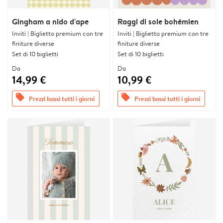
Gingham a nido d'ape
Raggi di sole bohémien
Inviti | Biglietto premium con tre
Inviti | Biglietto premium con tre
finiture diverse
finiture diverse
Set di 10 biglietti
Set di 10 biglietti
Da
Da
14,99 €
10,99 €
offers
offers
Prezzi bassi tutti i giorni
Prezzi bassi tutti i giorni