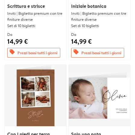
Scrittura e strisce
Iniziale botanica
Inviti | Biglietto premium con tre
Inviti | Biglietto premium con tre
finiture diverse
finiture diverse
Set di 10 biglietti
Set di 10 biglietti
Da
Da
14,99 €
14,99 €
offers
offers
Prezzi bassi tutti i giorni
Prezzi bassi tutti i giorni
Con i piedi per terra
Solo una nota