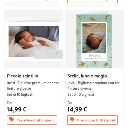
Piccola scintilla
Stelle, luna e magia
Inviti | Biglietto premium con tre
Inviti | Biglietto premium con tre
finiture diverse
finiture diverse
Set di 10 biglietti
Set di 10 biglietti
Da
Da
14,99 €
14,99 €
offers
offers
Prezzi bassi tutti i giorni
Prezzi bassi tutti i giorni