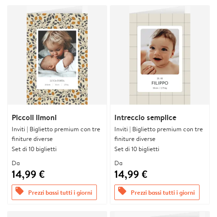
Piccoli limoni
Intreccio semplice
Inviti | Biglietto premium con tre
Inviti | Biglietto premium con tre
finiture diverse
finiture diverse
Set di 10 biglietti
Set di 10 biglietti
Da
Da
14,99 €
14,99 €
offers
offers
Prezzi bassi tutti i giorni
Prezzi bassi tutti i giorni