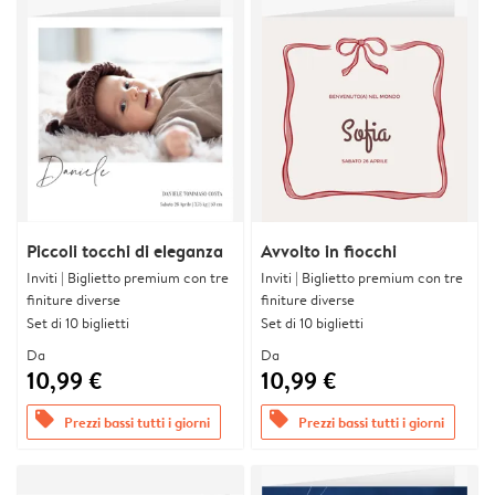
Piccoli tocchi di eleganza
Avvolto in fiocchi
Inviti | Biglietto premium con tre
Inviti | Biglietto premium con tre
finiture diverse
finiture diverse
Set di 10 biglietti
Set di 10 biglietti
Da
Da
10,99 €
10,99 €
offers
offers
Prezzi bassi tutti i giorni
Prezzi bassi tutti i giorni