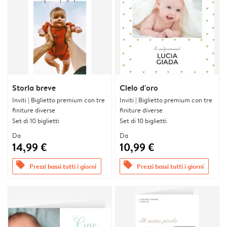
Storia breve
Cielo d'oro
Inviti | Biglietto premium con tre
Inviti | Biglietto premium con tre
finiture diverse
finiture diverse
Set di 10 biglietti
Set di 10 biglietti
Da
Da
14,99 €
10,99 €
offers
offers
Prezzi bassi tutti i giorni
Prezzi bassi tutti i giorni