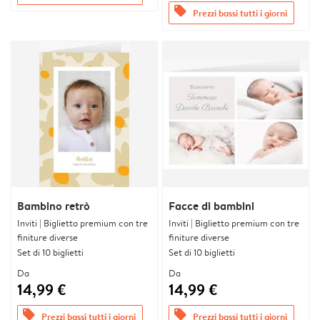
offers
Prezzi bassi tutti i giorni
Bambino retrò
Facce di bambini
Inviti | Biglietto premium con tre
Inviti | Biglietto premium con tre
finiture diverse
finiture diverse
Set di 10 biglietti
Set di 10 biglietti
Da
Da
14,99 €
14,99 €
offers
offers
Prezzi bassi tutti i giorni
Prezzi bassi tutti i giorni