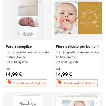
Puro e semplice
Fiore delicato per bambini
Inviti | Biglietto premium con tre
Inviti | Biglietto premium con tre
finiture diverse
finiture diverse
Set di 10 biglietti
Set di 10 biglietti
Da
Da
14,99 €
14,99 €
offers
offers
Prezzi bassi tutti i giorni
Prezzi bassi tutti i giorni