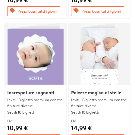
offers
offers
Prezzi bassi tutti i giorni
Prezzi bassi tutti i giorni
Increspature sognanti
Polvere magica di stelle
Inviti | Biglietto premium con tre
Inviti | Biglietto premium con tre
finiture diverse
finiture diverse
Set di 10 biglietti
Set di 10 biglietti
Da
Da
10,99 €
14,99 €