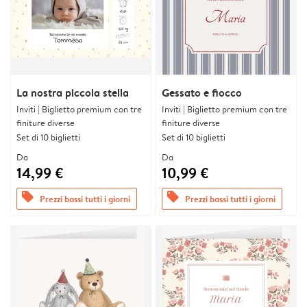
La nostra piccola stella
Gessato e fiocco
Inviti | Biglietto premium con tre
Inviti | Biglietto premium con tre
finiture diverse
finiture diverse
Set di 10 biglietti
Set di 10 biglietti
Da
Da
14,99 €
10,99 €
offers
offers
Prezzi bassi tutti i giorni
Prezzi bassi tutti i giorni