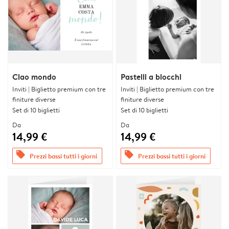
Ciao mondo
Pastelli a blocchi
Inviti | Biglietto premium con tre
Inviti | Biglietto premium con tre
finiture diverse
finiture diverse
Set di 10 biglietti
Set di 10 biglietti
Da
Da
14,99 €
14,99 €
offers
offers
Prezzi bassi tutti i giorni
Prezzi bassi tutti i giorni