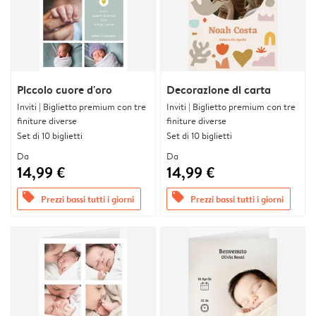
Piccolo cuore d'oro
Decorazione di carta
Inviti | Biglietto premium con tre
Inviti | Biglietto premium con tre
finiture diverse
finiture diverse
Set di 10 biglietti
Set di 10 biglietti
Da
Da
14,99 €
14,99 €
offers
offers
Prezzi bassi tutti i giorni
Prezzi bassi tutti i giorni