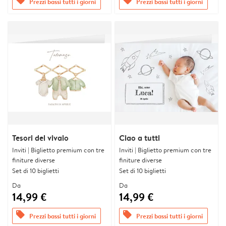
offers
offers
Prezzi bassi tutti i giorni
Prezzi bassi tutti i giorni
Tesori del vivaio
Ciao a tutti
Inviti | Biglietto premium con tre
Inviti | Biglietto premium con tre
finiture diverse
finiture diverse
Set di 10 biglietti
Set di 10 biglietti
Da
Da
14,99 €
14,99 €
offers
offers
Prezzi bassi tutti i giorni
Prezzi bassi tutti i giorni