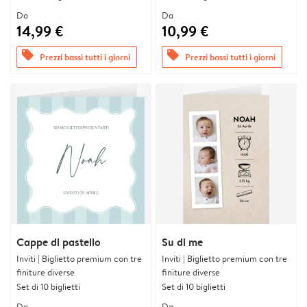
Da
Da
14,99 €
10,99 €
offers
offers
Prezzi bassi tutti i giorni
Prezzi bassi tutti i giorni
Cappe di pastello
Su di me
Inviti | Biglietto premium con tre
Inviti | Biglietto premium con tre
finiture diverse
finiture diverse
Set di 10 biglietti
Set di 10 biglietti
Da
Da