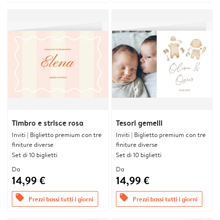
Timbro e strisce rosa
Tesori gemelli
Inviti | Biglietto premium con tre
Inviti | Biglietto premium con tre
finiture diverse
finiture diverse
Set di 10 biglietti
Set di 10 biglietti
Da
Da
14,99 €
14,99 €
offers
offers
Prezzi bassi tutti i giorni
Prezzi bassi tutti i giorni