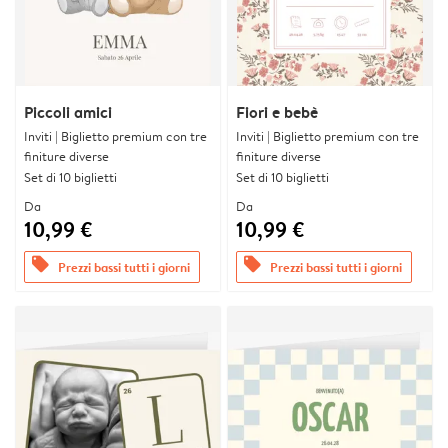
Piccoli amici
Fiori e bebè
Inviti | Biglietto premium con tre
Inviti | Biglietto premium con tre
finiture diverse
finiture diverse
Set di 10 biglietti
Set di 10 biglietti
Da
Da
10,99 €
10,99 €
offers
offers
Prezzi bassi tutti i giorni
Prezzi bassi tutti i giorni