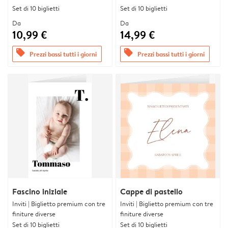
Set di 10 biglietti
Set di 10 biglietti
Da
Da
10,99 €
14,99 €
offers
offers
Prezzi bassi tutti i giorni
Prezzi bassi tutti i giorni
Fascino iniziale
Cappe di pastello
Inviti | Biglietto premium con tre
Inviti | Biglietto premium con tre
finiture diverse
finiture diverse
Set di 10 biglietti
Set di 10 biglietti