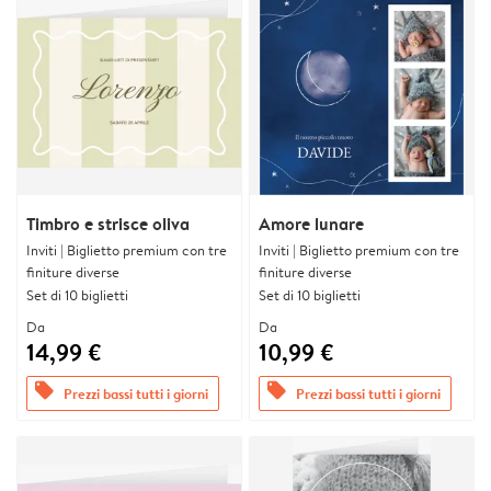
Timbro e strisce oliva
Amore lunare
Inviti | Biglietto premium con tre
Inviti | Biglietto premium con tre
finiture diverse
finiture diverse
Set di 10 biglietti
Set di 10 biglietti
Da
Da
14,99 €
10,99 €
offers
offers
Prezzi bassi tutti i giorni
Prezzi bassi tutti i giorni