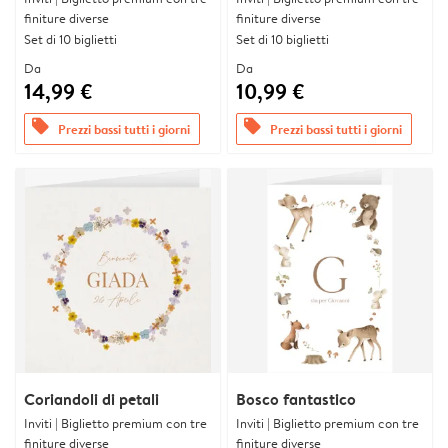
finiture diverse
finiture diverse
Set di 10 biglietti
Set di 10 biglietti
Da
Da
14,99 €
10,99 €
offers
offers
Prezzi bassi tutti i giorni
Prezzi bassi tutti i giorni
Coriandoli di petali
Bosco fantastico
Inviti | Biglietto premium con tre
Inviti | Biglietto premium con tre
finiture diverse
finiture diverse