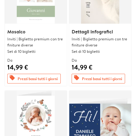
Mosaico
Dettagli infografici
Inviti | Biglietto premium con tre
Inviti | Biglietto premium con tre
finiture diverse
finiture diverse
Set di 10 biglietti
Set di 10 biglietti
Da
Da
14,99 €
14,99 €
offers
offers
Prezzi bassi tutti i giorni
Prezzi bassi tutti i giorni