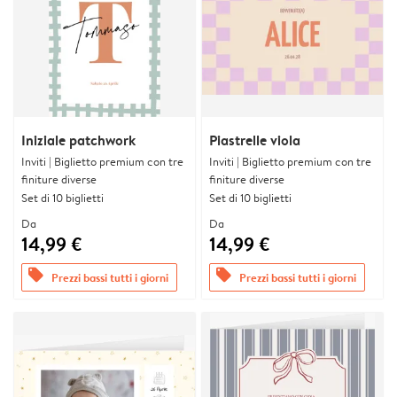
Iniziale patchwork
Piastrelle viola
Inviti | Biglietto premium con tre
Inviti | Biglietto premium con tre
finiture diverse
finiture diverse
Set di 10 biglietti
Set di 10 biglietti
Da
Da
14,99 €
14,99 €
offers
offers
Prezzi bassi tutti i giorni
Prezzi bassi tutti i giorni