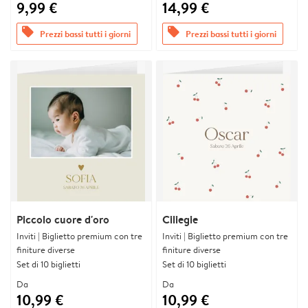
9,99 €
14,99 €
offers
offers
Prezzi bassi tutti i giorni
Prezzi bassi tutti i giorni
Piccolo cuore d'oro
Ciliegie
Inviti | Biglietto premium con tre
Inviti | Biglietto premium con tre
finiture diverse
finiture diverse
Set di 10 biglietti
Set di 10 biglietti
Da
Da
10,99 €
10,99 €