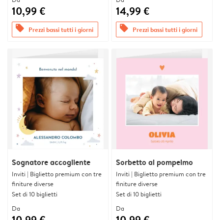
10,99 €
14,99 €
offers
offers
Prezzi bassi tutti i giorni
Prezzi bassi tutti i giorni
Sognatore accogliente
Sorbetto al pompelmo
Inviti | Biglietto premium con tre
Inviti | Biglietto premium con tre
finiture diverse
finiture diverse
Set di 10 biglietti
Set di 10 biglietti
Da
Da
10,99 €
10,99 €