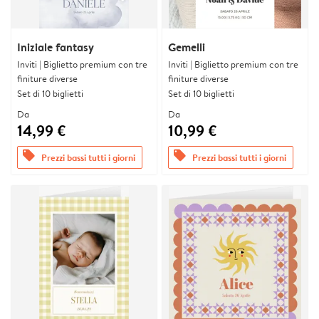
Iniziale fantasy
Gemelli
Inviti | Biglietto premium con tre
Inviti | Biglietto premium con tre
finiture diverse
finiture diverse
Set di 10 biglietti
Set di 10 biglietti
Da
Da
14,99 €
10,99 €
offers
offers
Prezzi bassi tutti i giorni
Prezzi bassi tutti i giorni