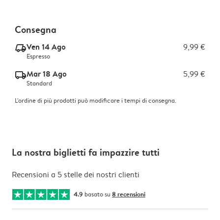
Consegna
Ven 14 Ago
9,99 €
delivery_express_v2
Espresso
Mar 18 Ago
5,99 €
delivery_standard_v2
Standard
L'ordine di più prodotti può modificare i tempi di consegna.
La nostra biglietti fa impazzire tutti
Recensioni a 5 stelle dei nostri clienti
4.9
basato su
8 recensioni