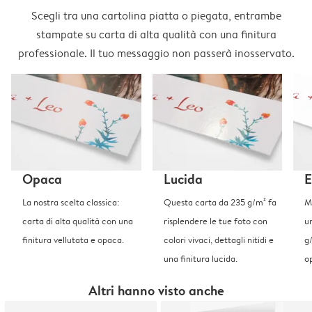
Scegli tra una cartolina piatta o piegata, entrambe
stampate su carta di alta qualità con una finitura
professionale. Il tuo messaggio non passerà inosservato.
Opaca
Lucida
E
La nostra scelta classica:
Questa carta da 235 g/m² fa
Me
carta di alta qualità con una
risplendere le tue foto con
u
finitura vellutata e opaca.
colori vivaci, dettagli nitidi e
g
una finitura lucida.
o
Altri hanno visto anche