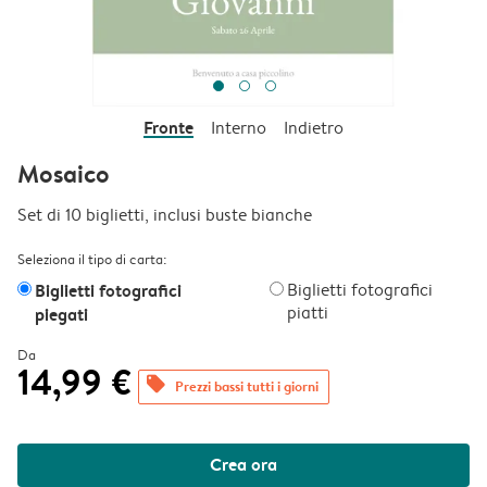
Fronte
Interno
Indietro
Mosaico
Set di 10 biglietti, inclusi buste bianche
Seleziona il tipo di carta:
Biglietti fotografici
Biglietti fotografici
piatti
piegati
Da
14,99 €
offers
Prezzi bassi tutti i giorni
Crea ora