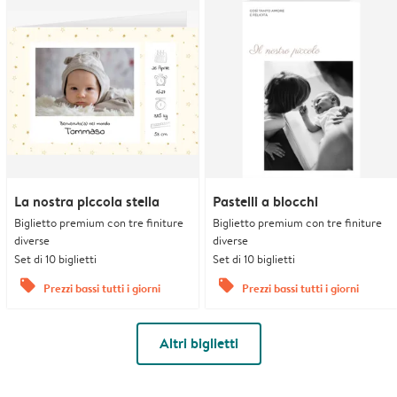
La nostra piccola stella
Pastelli a blocchi
Biglietto premium con tre finiture
Biglietto premium con tre finiture
diverse
diverse
Set di 10 biglietti
Set di 10 biglietti
offers
offers
Prezzi bassi tutti i giorni
Prezzi bassi tutti i giorni
Altri biglietti