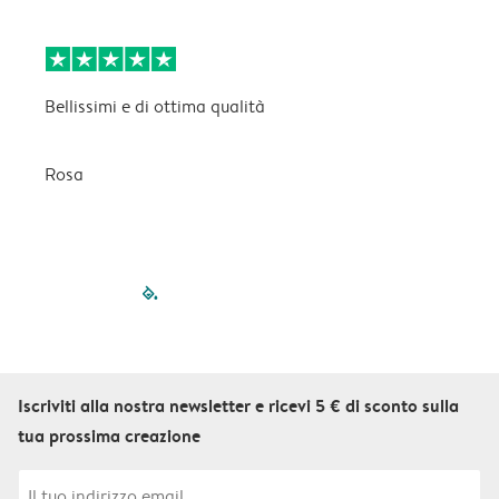
Bellissimi e di ottima qualità
B
Rosa
C
filled-pagination
outlined-paginatio
outlined-paginat
outlined-pagin
outlined-pag
outlined-p
Iscriviti alla nostra newsletter e ricevi 5 € di sconto sulla
tua prossima creazione