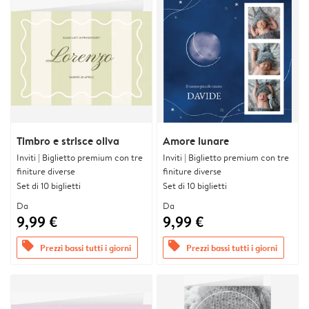
Timbro e strisce oliva
Amore lunare
Inviti | Biglietto premium con tre
Inviti | Biglietto premium con tre
finiture diverse
finiture diverse
Set di 10 biglietti
Set di 10 biglietti
Da
Da
9,99 €
9,99 €
offers
offers
Prezzi bassi tutti i giorni
Prezzi bassi tutti i giorni