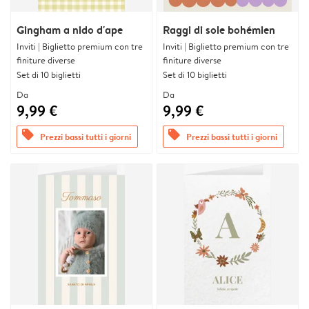
Gingham a nido d'ape
Raggi di sole bohémien
Inviti | Biglietto premium con tre
Inviti | Biglietto premium con tre
finiture diverse
finiture diverse
Set di 10 biglietti
Set di 10 biglietti
Da
Da
9,99 €
9,99 €
offers
offers
Prezzi bassi tutti i giorni
Prezzi bassi tutti i giorni