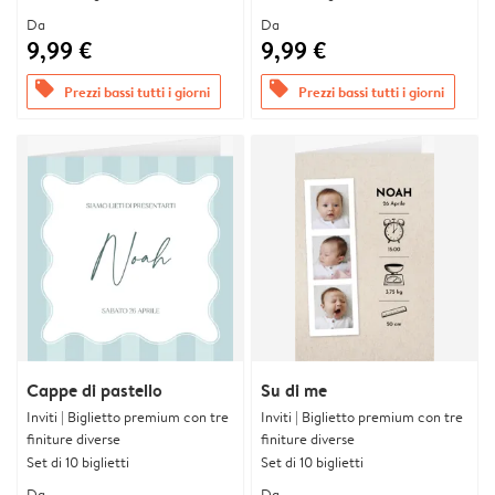
Da
Da
9,99 €
9,99 €
offers
offers
Prezzi bassi tutti i giorni
Prezzi bassi tutti i giorni
Cappe di pastello
Su di me
Inviti | Biglietto premium con tre
Inviti | Biglietto premium con tre
finiture diverse
finiture diverse
Set di 10 biglietti
Set di 10 biglietti
Da
Da