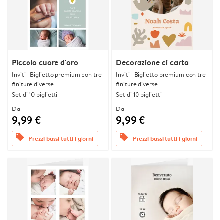
Piccolo cuore d'oro
Decorazione di carta
Inviti | Biglietto premium con tre
Inviti | Biglietto premium con tre
finiture diverse
finiture diverse
Set di 10 biglietti
Set di 10 biglietti
Da
Da
9,99 €
9,99 €
offers
offers
Prezzi bassi tutti i giorni
Prezzi bassi tutti i giorni