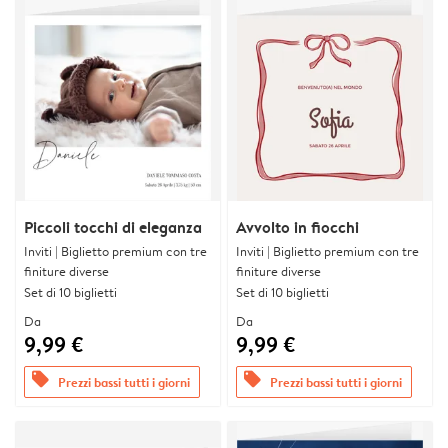
Piccoli tocchi di eleganza
Avvolto in fiocchi
Inviti | Biglietto premium con tre
Inviti | Biglietto premium con tre
finiture diverse
finiture diverse
Set di 10 biglietti
Set di 10 biglietti
Da
Da
9,99 €
9,99 €
offers
offers
Prezzi bassi tutti i giorni
Prezzi bassi tutti i giorni