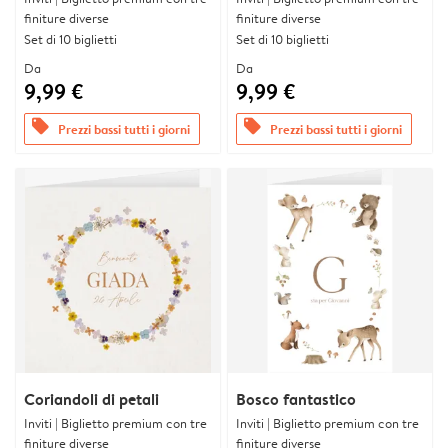
finiture diverse
finiture diverse
Set di 10 biglietti
Set di 10 biglietti
Da
Da
9,99 €
9,99 €
offers
offers
Prezzi bassi tutti i giorni
Prezzi bassi tutti i giorni
Coriandoli di petali
Bosco fantastico
Inviti | Biglietto premium con tre
Inviti | Biglietto premium con tre
finiture diverse
finiture diverse