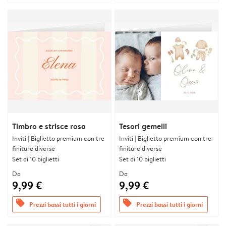
Timbro e strisce rosa
Tesori gemelli
Inviti | Biglietto premium con tre
Inviti | Biglietto premium con tre
finiture diverse
finiture diverse
Set di 10 biglietti
Set di 10 biglietti
Da
Da
9,99 €
9,99 €
offers
offers
Prezzi bassi tutti i giorni
Prezzi bassi tutti i giorni