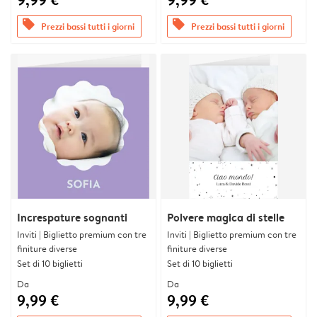
offers
offers
Prezzi bassi tutti i giorni
Prezzi bassi tutti i giorni
Increspature sognanti
Polvere magica di stelle
Inviti | Biglietto premium con tre
Inviti | Biglietto premium con tre
finiture diverse
finiture diverse
Set di 10 biglietti
Set di 10 biglietti
Da
Da
9,99 €
9,99 €