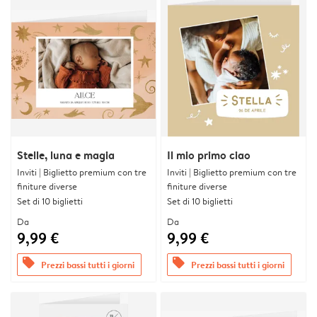
Stelle, luna e magia
Il mio primo ciao
Inviti | Biglietto premium con tre
Inviti | Biglietto premium con tre
finiture diverse
finiture diverse
Set di 10 biglietti
Set di 10 biglietti
Da
Da
9,99 €
9,99 €
offers
offers
Prezzi bassi tutti i giorni
Prezzi bassi tutti i giorni