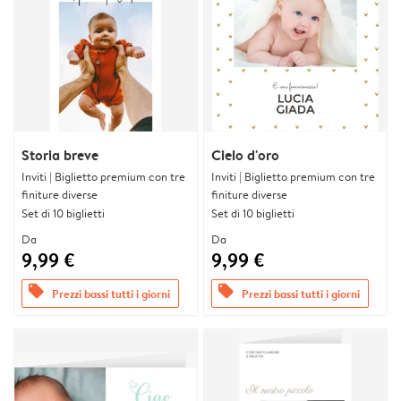
Storia breve
Cielo d'oro
Inviti | Biglietto premium con tre
Inviti | Biglietto premium con tre
finiture diverse
finiture diverse
Set di 10 biglietti
Set di 10 biglietti
Da
Da
9,99 €
9,99 €
offers
offers
Prezzi bassi tutti i giorni
Prezzi bassi tutti i giorni