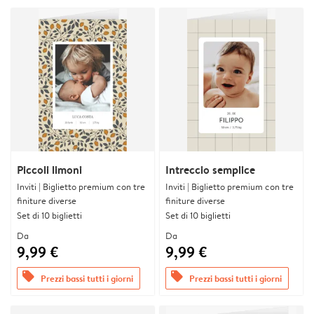
Piccoli limoni
Intreccio semplice
Inviti | Biglietto premium con tre
Inviti | Biglietto premium con tre
finiture diverse
finiture diverse
Set di 10 biglietti
Set di 10 biglietti
Da
Da
9,99 €
9,99 €
offers
offers
Prezzi bassi tutti i giorni
Prezzi bassi tutti i giorni