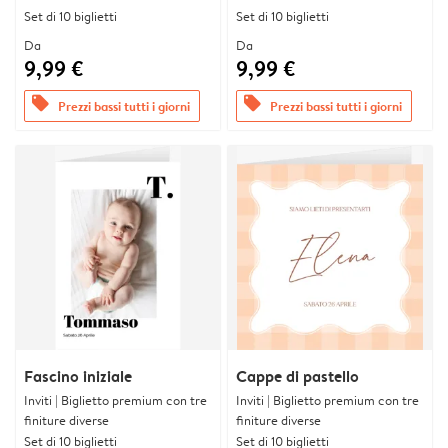
Set di 10 biglietti
Set di 10 biglietti
Da
Da
9,99 €
9,99 €
offers
offers
Prezzi bassi tutti i giorni
Prezzi bassi tutti i giorni
Fascino iniziale
Cappe di pastello
Inviti | Biglietto premium con tre
Inviti | Biglietto premium con tre
finiture diverse
finiture diverse
Set di 10 biglietti
Set di 10 biglietti