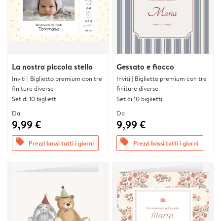
La nostra piccola stella
Gessato e fiocco
Inviti | Biglietto premium con tre
Inviti | Biglietto premium con tre
finiture diverse
finiture diverse
Set di 10 biglietti
Set di 10 biglietti
Da
Da
9,99 €
9,99 €
offers
offers
Prezzi bassi tutti i giorni
Prezzi bassi tutti i giorni