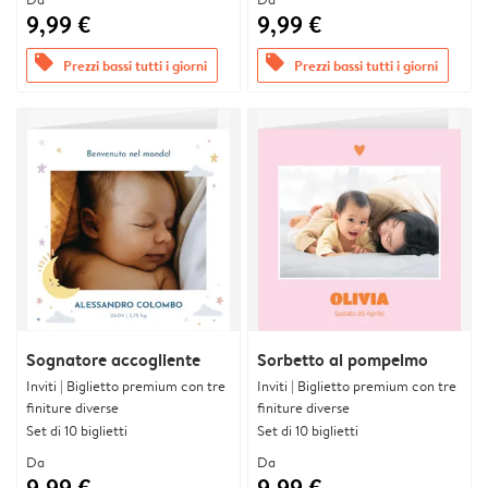
9,99 €
9,99 €
offers
offers
Prezzi bassi tutti i giorni
Prezzi bassi tutti i giorni
Sognatore accogliente
Sorbetto al pompelmo
Inviti | Biglietto premium con tre
Inviti | Biglietto premium con tre
finiture diverse
finiture diverse
Set di 10 biglietti
Set di 10 biglietti
Da
Da
9,99 €
9,99 €