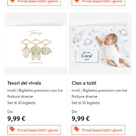
offers
offers
Prezzi bassi tutti i giorni
Prezzi bassi tutti i giorni
Tesori del vivaio
Ciao a tutti
Inviti | Biglietto premium con tre
Inviti | Biglietto premium con tre
finiture diverse
finiture diverse
Set di 10 biglietti
Set di 10 biglietti
Da
Da
9,99 €
9,99 €
offers
offers
Prezzi bassi tutti i giorni
Prezzi bassi tutti i giorni