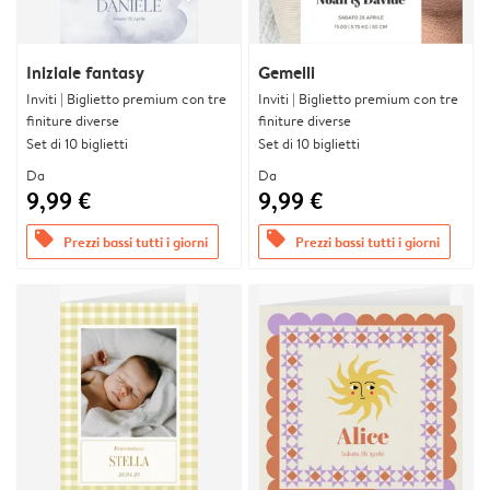
Iniziale fantasy
Gemelli
Inviti | Biglietto premium con tre
Inviti | Biglietto premium con tre
finiture diverse
finiture diverse
Set di 10 biglietti
Set di 10 biglietti
Da
Da
9,99 €
9,99 €
offers
offers
Prezzi bassi tutti i giorni
Prezzi bassi tutti i giorni