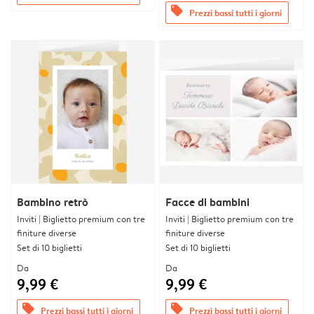
offers
Prezzi bassi tutti i giorni
Bambino retrò
Facce di bambini
Inviti | Biglietto premium con tre
Inviti | Biglietto premium con tre
finiture diverse
finiture diverse
Set di 10 biglietti
Set di 10 biglietti
Da
Da
9,99 €
9,99 €
offers
offers
Prezzi bassi tutti i giorni
Prezzi bassi tutti i giorni