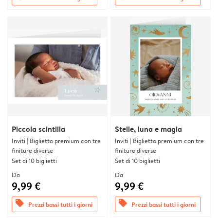
Piccola scintilla
Stelle, luna e magia
Inviti | Biglietto premium con tre
Inviti | Biglietto premium con tre
finiture diverse
finiture diverse
Set di 10 biglietti
Set di 10 biglietti
Da
Da
9,99 €
9,99 €
offers
offers
Prezzi bassi tutti i giorni
Prezzi bassi tutti i giorni