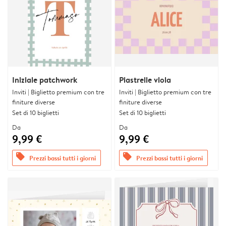
Iniziale patchwork
Piastrelle viola
Inviti | Biglietto premium con tre
Inviti | Biglietto premium con tre
finiture diverse
finiture diverse
Set di 10 biglietti
Set di 10 biglietti
Da
Da
9,99 €
9,99 €
offers
offers
Prezzi bassi tutti i giorni
Prezzi bassi tutti i giorni