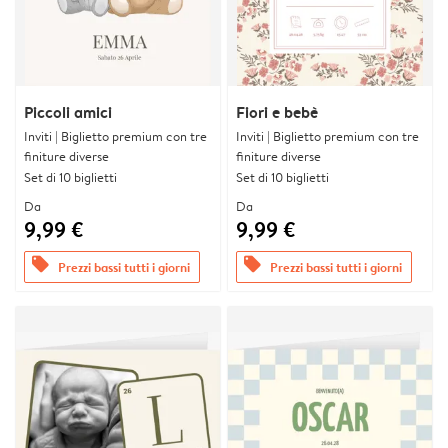
Piccoli amici
Fiori e bebè
Inviti | Biglietto premium con tre
Inviti | Biglietto premium con tre
finiture diverse
finiture diverse
Set di 10 biglietti
Set di 10 biglietti
Da
Da
9,99 €
9,99 €
offers
offers
Prezzi bassi tutti i giorni
Prezzi bassi tutti i giorni