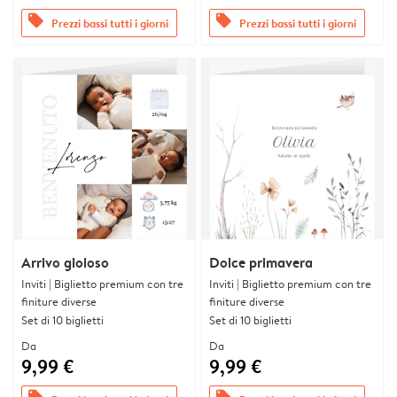
offers
offers
Prezzi bassi tutti i giorni
Prezzi bassi tutti i giorni
Arrivo gioioso
Dolce primavera
Inviti | Biglietto premium con tre
Inviti | Biglietto premium con tre
finiture diverse
finiture diverse
Set di 10 biglietti
Set di 10 biglietti
Da
Da
9,99 €
9,99 €