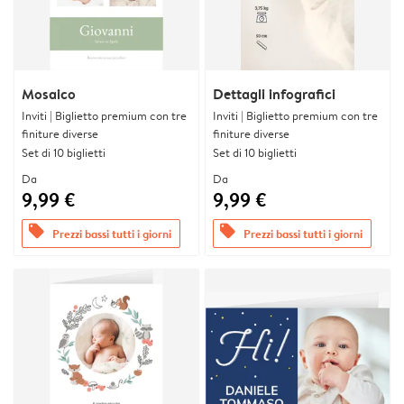
Mosaico
Dettagli infografici
Inviti | Biglietto premium con tre
Inviti | Biglietto premium con tre
finiture diverse
finiture diverse
Set di 10 biglietti
Set di 10 biglietti
Da
Da
9,99 €
9,99 €
offers
offers
Prezzi bassi tutti i giorni
Prezzi bassi tutti i giorni