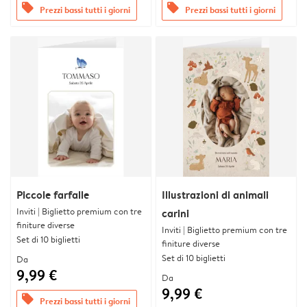
offers
offers
Prezzi bassi tutti i giorni
Prezzi bassi tutti i giorni
Piccole farfalle
Illustrazioni di animali
Inviti | Biglietto premium con tre
carini
finiture diverse
Inviti | Biglietto premium con tre
Set di 10 biglietti
finiture diverse
Set di 10 biglietti
Da
9,99 €
Da
9,99 €
offers
Prezzi bassi tutti i giorni