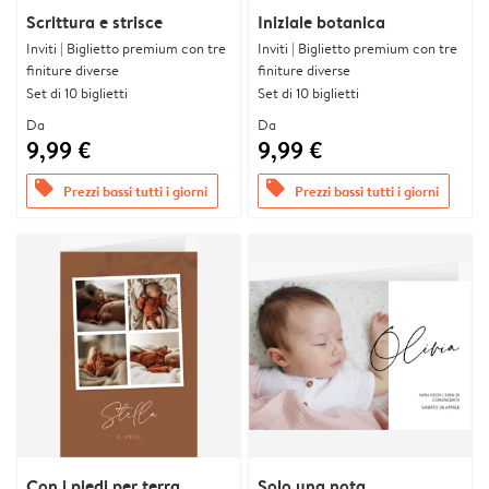
Scrittura e strisce
Iniziale botanica
Inviti | Biglietto premium con tre
Inviti | Biglietto premium con tre
finiture diverse
finiture diverse
Set di 10 biglietti
Set di 10 biglietti
Da
Da
9,99 €
9,99 €
offers
offers
Prezzi bassi tutti i giorni
Prezzi bassi tutti i giorni
Con i piedi per terra
Solo una nota