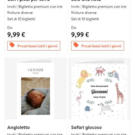
Inviti | Biglietto premium con tre
Inviti | Biglietto premium con tre
finiture diverse
finiture diverse
Set di 10 biglietti
Set di 10 biglietti
Da
Da
9,99 €
9,99 €
offers
offers
Prezzi bassi tutti i giorni
Prezzi bassi tutti i giorni
Angioletto
Safari giocoso
Inviti | Biglietto premium con tre
Inviti | Biglietto premium con tre