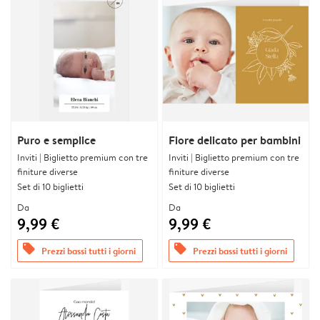
Puro e semplice
Fiore delicato per bambini
Inviti | Biglietto premium con tre
Inviti | Biglietto premium con tre
finiture diverse
finiture diverse
Set di 10 biglietti
Set di 10 biglietti
Da
Da
9,99 €
9,99 €
offers
offers
Prezzi bassi tutti i giorni
Prezzi bassi tutti i giorni