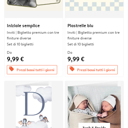
Iniziale semplice
Piastrelle blu
Inviti | Biglietto premium con tre
Inviti | Biglietto premium con tre
finiture diverse
finiture diverse
Set di 10 biglietti
Set di 10 biglietti
Da
Da
9,99 €
9,99 €
offers
offers
Prezzi bassi tutti i giorni
Prezzi bassi tutti i giorni