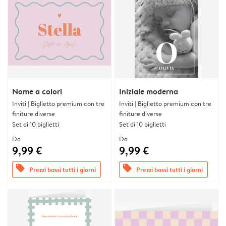
Nome a colori
Iniziale moderna
Inviti | Biglietto premium con tre
Inviti | Biglietto premium con tre
finiture diverse
finiture diverse
Set di 10 biglietti
Set di 10 biglietti
Da
Da
9,99 €
9,99 €
offers
offers
Prezzi bassi tutti i giorni
Prezzi bassi tutti i giorni