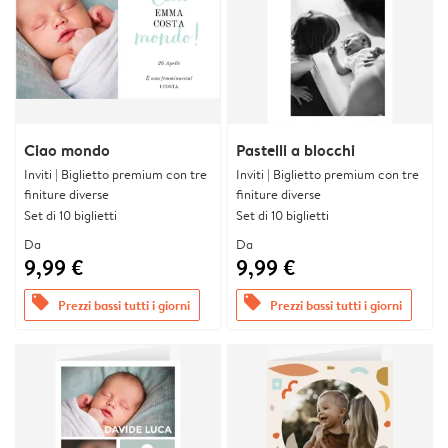
Ciao mondo
Pastelli a blocchi
Inviti | Biglietto premium con tre
Inviti | Biglietto premium con tre
finiture diverse
finiture diverse
Set di 10 biglietti
Set di 10 biglietti
Da
Da
9,99 €
9,99 €
offers
offers
Prezzi bassi tutti i giorni
Prezzi bassi tutti i giorni