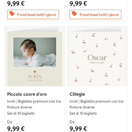
9,99 €
9,99 €
offers
offers
Prezzi bassi tutti i giorni
Prezzi bassi tutti i giorni
Piccolo cuore d'oro
Ciliegie
Inviti | Biglietto premium con tre
Inviti | Biglietto premium con tre
finiture diverse
finiture diverse
Set di 10 biglietti
Set di 10 biglietti
Da
Da
9,99 €
9,99 €