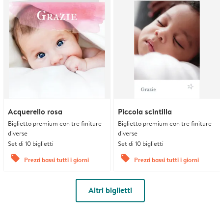
Acquerello rosa
Piccola scintilla
Biglietto premium con tre finiture
Biglietto premium con tre finiture
diverse
diverse
Set di 10 biglietti
Set di 10 biglietti
offers
offers
Prezzi bassi tutti i giorni
Prezzi bassi tutti i giorni
Altri biglietti