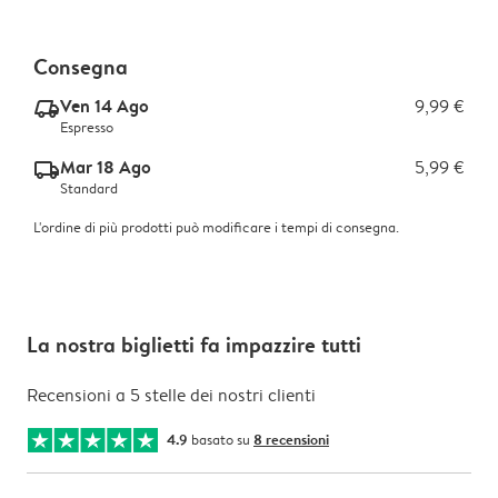
Consegna
Ven 14 Ago
9,99 €
delivery_express_v2
Espresso
Mar 18 Ago
5,99 €
delivery_standard_v2
Standard
L'ordine di più prodotti può modificare i tempi di consegna.
La nostra biglietti fa impazzire tutti
Recensioni a 5 stelle dei nostri clienti
4.9
basato su
8 recensioni