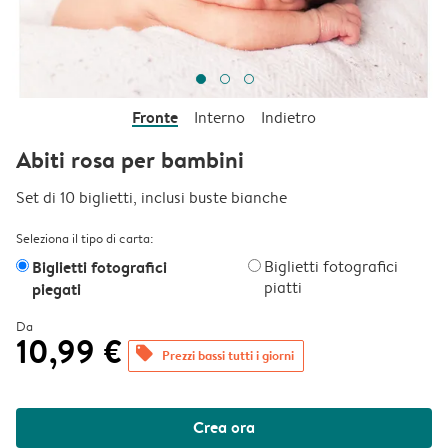
Fronte
Interno
Indietro
Abiti rosa per bambini
Set di 10 biglietti, inclusi buste bianche
Seleziona il tipo di carta:
Biglietti fotografici
Biglietti fotografici
piatti
piegati
Da
10,99 €
offers
Prezzi bassi tutti i giorni
Crea ora