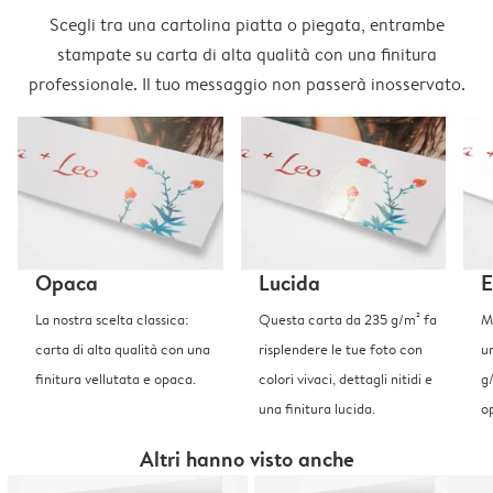
Scegli tra una cartolina piatta o piegata, entrambe
stampate su carta di alta qualità con una finitura
professionale. Il tuo messaggio non passerà inosservato.
Opaca
Lucida
E
La nostra scelta classica:
Questa carta da 235 g/m² fa
Me
carta di alta qualità con una
risplendere le tue foto con
u
finitura vellutata e opaca.
colori vivaci, dettagli nitidi e
g
una finitura lucida.
o
Altri hanno visto anche