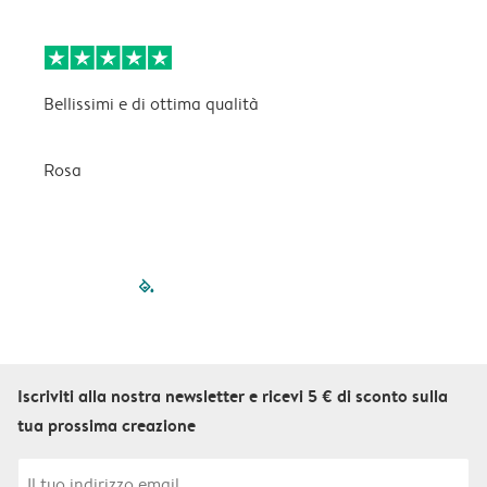
Bellissimi e di ottima qualità
B
Rosa
C
filled-pagination
outlined-paginatio
outlined-paginat
outlined-pagin
outlined-pag
outlined-p
Iscriviti alla nostra newsletter e ricevi 5 € di sconto sulla
tua prossima creazione