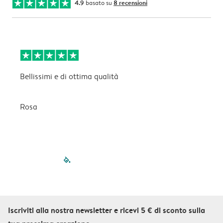
4.9
basato su
8 recensioni
Bellissimi e di ottima qualità
B
Rosa
C
filled-pagination
outlined-paginatio
outlined-paginat
outlined-pagin
outlined-pag
outlined-p
Iscriviti alla nostra newsletter e ricevi 5 € di sconto sulla