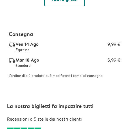
Consegna
Ven 14 Ago
9,99 €
delivery_express_v2
Espresso
Mar 18 Ago
5,99 €
delivery_standard_v2
Standard
L'ordine di più prodotti può modificare i tempi di consegna.
La nostra biglietti fa impazzire tutti
Recensioni a 5 stelle dei nostri clienti