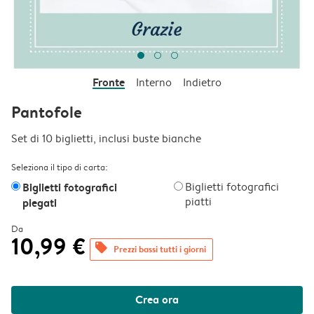
Fronte
Interno
Indietro
Pantofole
Set di 10 biglietti, inclusi buste bianche
Seleziona il tipo di carta:
Biglietti fotografici
Biglietti fotografici
piatti
piegati
Da
10,99 €
offers
Prezzi bassi tutti i giorni
Crea ora