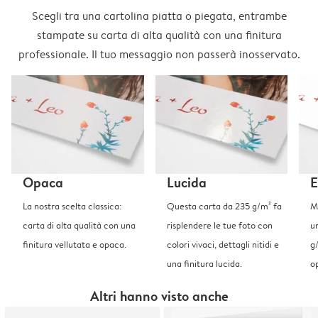
Scegli tra una cartolina piatta o piegata, entrambe
stampate su carta di alta qualità con una finitura
professionale. Il tuo messaggio non passerà inosservato.
Opaca
Lucida
E
La nostra scelta classica:
Questa carta da 235 g/m² fa
Me
carta di alta qualità con una
risplendere le tue foto con
u
finitura vellutata e opaca.
colori vivaci, dettagli nitidi e
g
una finitura lucida.
o
Altri hanno visto anche