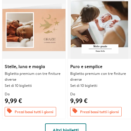
Stelle, luna e magia
Puro e semplice
Biglietto premium con tre finiture
Biglietto premium con tre finiture
diverse
diverse
Set di 10 biglietti
Set di 10 biglietti
Da
Da
9,99 €
9,99 €
offers
offers
Prezzi bassi tutti i giorni
Prezzi bassi tutti i giorni
Altri biglietti