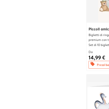
Piccoli amic
Biglietti di rin
premium con tr
Set di 10 bigliet
Da
14,99 €
offers
Prezzi bas