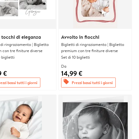
i tocchi di eleganza
Avvolto in fiocchi
i di ringraziamento | Biglietto
Biglietti di ringraziamento | Biglietto
con tre finiture diverse
premium con tre finiture diverse
 biglietti
Set di 10 biglietti
Da
9 €
14,99 €
offers
ezzi bassi tutti i giorni
Prezzi bassi tutti i giorni