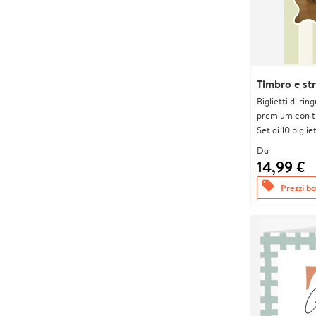
Timbro e str
Biglietti di rin
premium con tr
Set di 10 bigliet
Da
14,99 €
offers
Prezzi bas