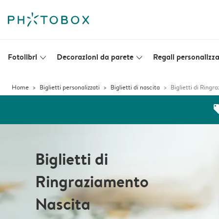
Fotolibri
Decorazioni da parete
Regali personalizza
slim_arrow_down
slim_arrow_down
Home
Biglietti personalizzati
Biglietti di nascita
Biglietti di Ring
off
Biglietti di
Ringraziamento
Nascita