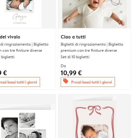
 del vivaio
Ciao a tutti
i di ringraziamento | Biglietto
Biglietti di ringraziamento | Biglietto
con tre finiture diverse
premium con tre finiture diverse
 biglietti
Set di 10 biglietti
Da
9 €
10,99 €
offers
ezzi bassi tutti i giorni
Prezzi bassi tutti i giorni