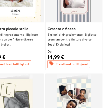
tra piccola stella
Gessato e fiocco
i di ringraziamento | Biglietto
Biglietti di ringraziamento | Biglietto
con tre finiture diverse
premium con tre finiture diverse
 biglietti
Set di 10 biglietti
Da
9 €
14,99 €
offers
ezzi bassi tutti i giorni
Prezzi bassi tutti i giorni