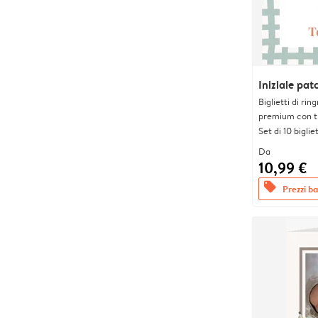
Iniziale pa
Biglietti di rin
premium con tr
Set di 10 bigliet
Da
10,99 €
offers
Prezzi bas