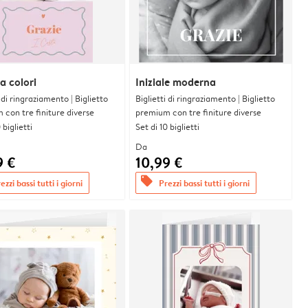
 colori
Iniziale moderna
i di ringraziamento | Biglietto
Biglietti di ringraziamento | Biglietto
con tre finiture diverse
premium con tre finiture diverse
 biglietti
Set di 10 biglietti
Da
9 €
10,99 €
offers
ezzi bassi tutti i giorni
Prezzi bassi tutti i giorni