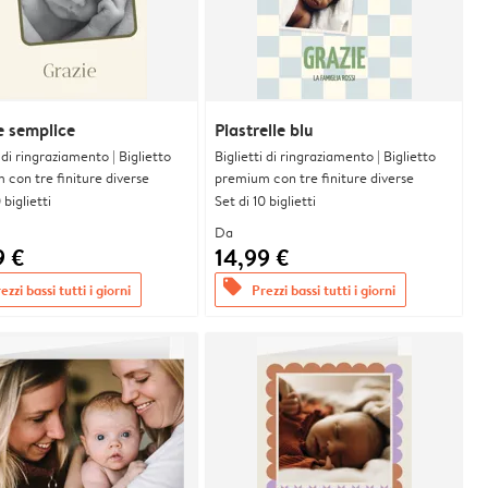
le semplice
Piastrelle blu
i di ringraziamento | Biglietto
Biglietti di ringraziamento | Biglietto
con tre finiture diverse
premium con tre finiture diverse
 biglietti
Set di 10 biglietti
Da
9 €
14,99 €
offers
ezzi bassi tutti i giorni
Prezzi bassi tutti i giorni