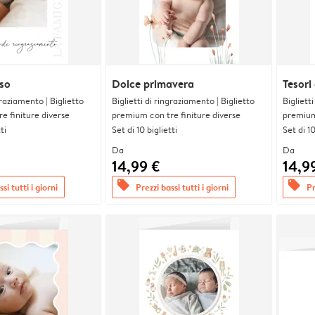
oso
Dolce primavera
Tesori
graziamento | Biglietto
Biglietti di ringraziamento | Biglietto
Bigliett
e finiture diverse
premium con tre finiture diverse
premium 
ti
Set di 10 biglietti
Set di 10
Da
Da
14,99 €
14,9
offers
offers
si tutti i giorni
Prezzi bassi tutti i giorni
Pr