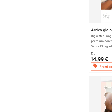
Arrivo gioi
Biglietti di rin
premium con tr
Set di 10 bigliet
Da
14,99 €
offers
Prezzi bas