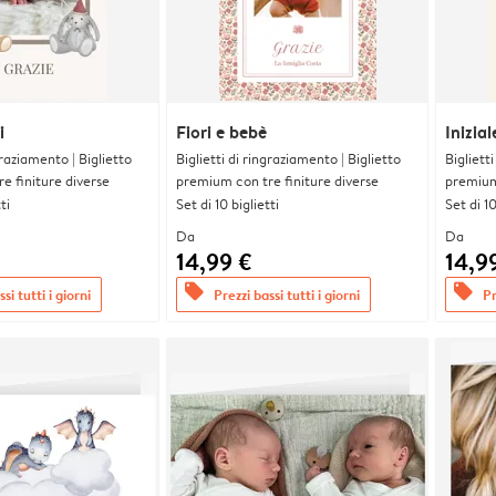
i
Fiori e bebè
Inizia
graziamento | Biglietto
Biglietti di ringraziamento | Biglietto
Bigliett
e finiture diverse
premium con tre finiture diverse
premium 
ti
Set di 10 biglietti
Set di 10
Da
Da
14,99 €
14,9
offers
offers
si tutti i giorni
Prezzi bassi tutti i giorni
Pr