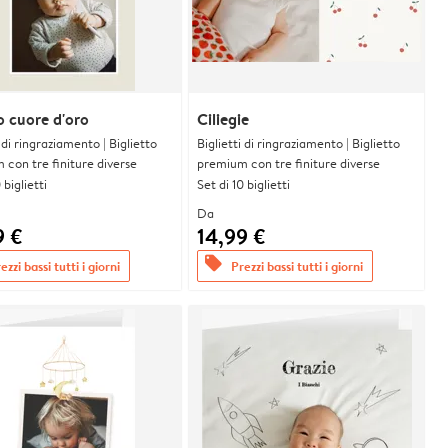
o cuore d'oro
Ciliegie
i di ringraziamento | Biglietto
Biglietti di ringraziamento | Biglietto
con tre finiture diverse
premium con tre finiture diverse
 biglietti
Set di 10 biglietti
Da
9 €
14,99 €
offers
ezzi bassi tutti i giorni
Prezzi bassi tutti i giorni