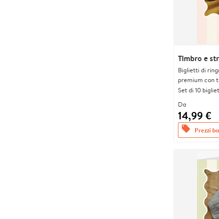
Timbro e str
Biglietti di rin
premium con tr
Set di 10 bigliet
Da
14,99 €
offers
Prezzi bas