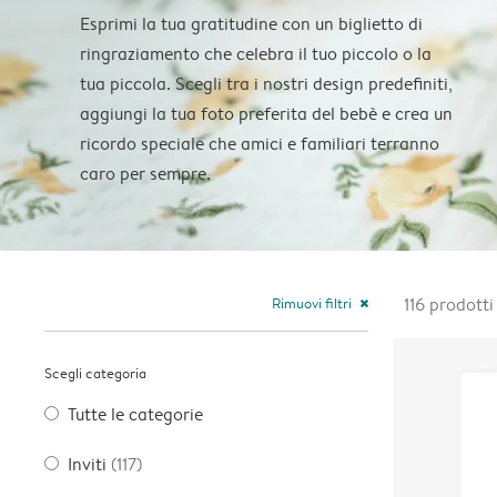
Esprimi la tua gratitudine con un biglietto di
ringraziamento che celebra il tuo piccolo o la
tua piccola. Scegli tra i nostri design predefiniti,
aggiungi la tua foto preferita del bebè e crea un
ricordo speciale che amici e familiari terranno
caro per sempre.
Rimuovi filtri
116
prodotti
close
Scegli categoria
Tutte le categorie
Inviti
(117)