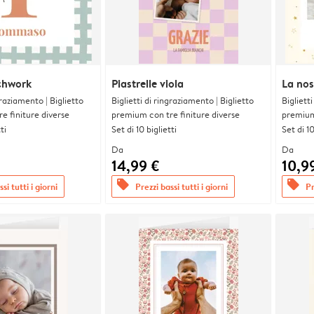
tchwork
Piastrelle viola
La nos
graziamento | Biglietto
Biglietti di ringraziamento | Biglietto
Bigliett
e finiture diverse
premium con tre finiture diverse
premium 
ti
Set di 10 biglietti
Set di 10
Da
Da
14,99 €
10,9
offers
offers
si tutti i giorni
Prezzi bassi tutti i giorni
Pr