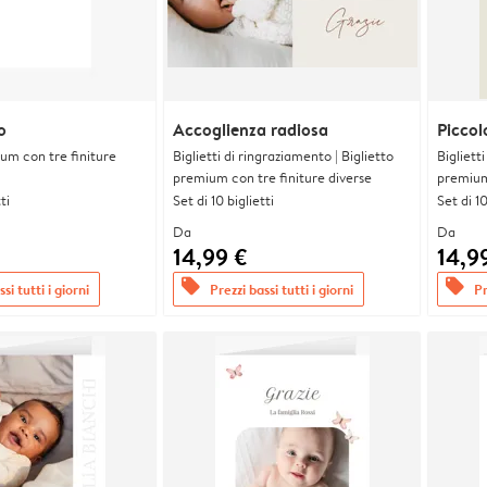
o
Accoglienza radiosa
Piccol
ium con tre finiture
Biglietti di ringraziamento | Biglietto
Bigliett
premium con tre finiture diverse
premium 
ti
Set di 10 biglietti
Set di 10
Da
Da
14,99 €
14,9
offers
offers
si tutti i giorni
Prezzi bassi tutti i giorni
Pr