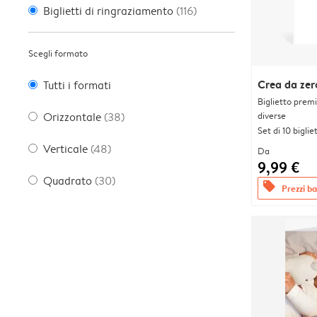
Biglietti di ringraziamento
(116)
Scegli formato
Crea da zer
Tutti i formati
Biglietto prem
diverse
Orizzontale
(38)
Set di 10 bigliet
Verticale
(48)
Da
9,99 €
Quadrato
(30)
offers
Prezzi bas