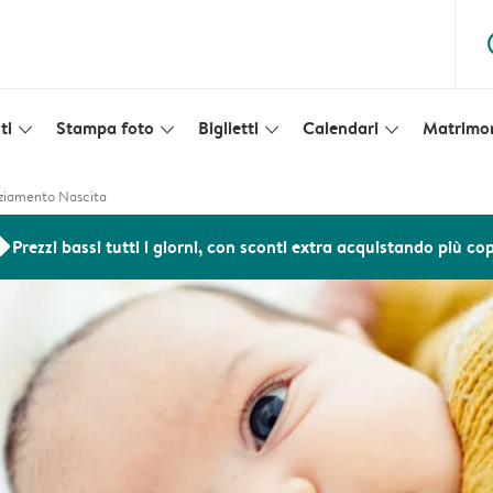
ques
ti
Stampa foto
Biglietti
Calendari
Matrimo
slim_arrow_down
slim_arrow_down
slim_arrow_down
slim_arrow_down
raziamento Nascita
ers
Prezzi bassi tutti i giorni, con sconti extra acquistando più co