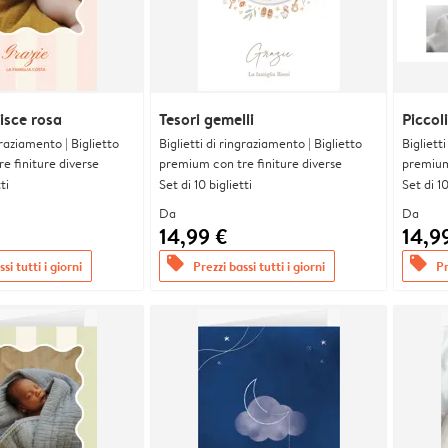
isce rosa
Tesori gemelli
Piccol
graziamento | Biglietto
Biglietti di ringraziamento | Biglietto
Bigliett
e finiture diverse
premium con tre finiture diverse
premium 
ti
Set di 10 biglietti
Set di 10
Da
Da
14,99 €
14,9
offers
offers
si tutti i giorni
Prezzi bassi tutti i giorni
Pr