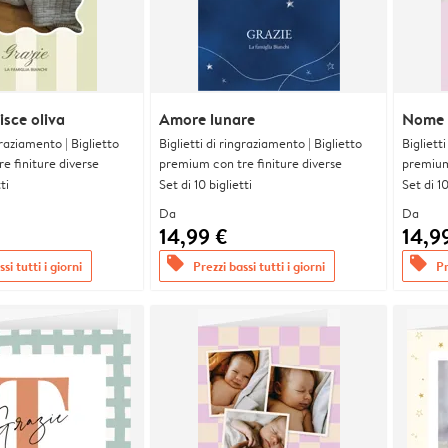
isce oliva
Amore lunare
Nome a
graziamento | Biglietto
Biglietti di ringraziamento | Biglietto
Bigliett
e finiture diverse
premium con tre finiture diverse
premium 
ti
Set di 10 biglietti
Set di 10
Da
Da
14,99 €
14,9
offers
offers
si tutti i giorni
Prezzi bassi tutti i giorni
Pr