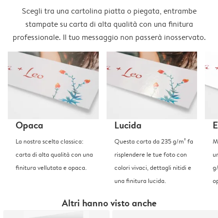
Scegli tra una cartolina piatta o piegata, entrambe
stampate su carta di alta qualità con una finitura
professionale. Il tuo messaggio non passerà inosservato.
Opaca
Lucida
E
La nostra scelta classica:
Questa carta da 235 g/m² fa
Me
carta di alta qualità con una
risplendere le tue foto con
u
finitura vellutata e opaca.
colori vivaci, dettagli nitidi e
g
una finitura lucida.
o
Altri hanno visto anche