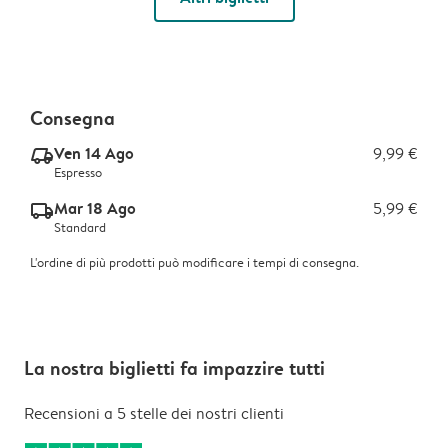
Consegna
Ven 14 Ago
9,99 €
delivery_express_v2
Espresso
Mar 18 Ago
5,99 €
delivery_standard_v2
Standard
L'ordine di più prodotti può modificare i tempi di consegna.
La nostra biglietti fa impazzire tutti
Recensioni a 5 stelle dei nostri clienti