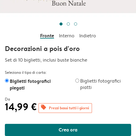
Fronte
Interno
Indietro
Decorazioni a pois d'oro
Set di 10 biglietti, inclusi buste bianche
Seleziona il tipo di carta:
Biglietti fotografici
Biglietti fotografici
piatti
piegati
Da
14,99 €
offers
Prezzi bassi tutti i giorni
Crea ora