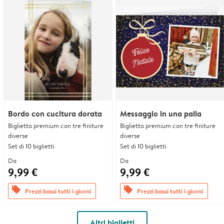
Bordo con cucitura dorata
Messaggio in una palla
Biglietto premium con tre finiture
Biglietto premium con tre finiture
diverse
diverse
Set di 10 biglietti
Set di 10 biglietti
Da
Da
9,99 €
9,99 €
offers
offers
Prezzi bassi tutti i giorni
Prezzi bassi tutti i giorni
Altri biglietti