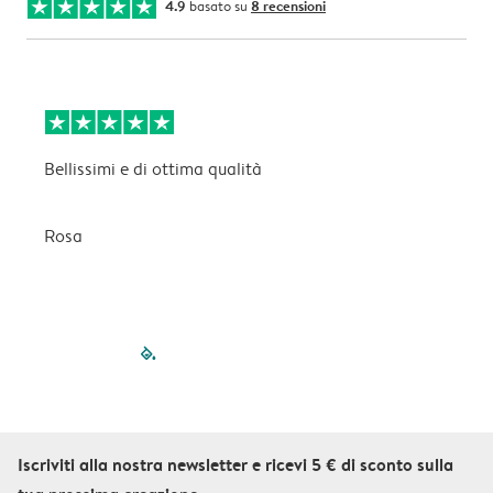
4.9
basato su
8 recensioni
Bellissimi e di ottima qualità
B
Rosa
C
filled-pagination
outlined-paginatio
outlined-paginat
outlined-pagin
outlined-pag
outlined-p
Iscriviti alla nostra newsletter e ricevi 5 € di sconto sulla