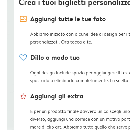
Crea i tuoi biglietti personalizz
image_placeholder
Aggiungi tutte le tue foto
Abbiamo iniziato con alcune idee di design per i tu
personalizzati. Ora tocca a te.
heart
Dillo a modo tuo
Ogni design include spazio per aggiungere il test
spostarlo o eliminarlo completamente. La scelta 
star_outline
Aggiungi gli extra
E per un prodotto finale davvero unico scegli uno
diverso, aggiungi una cornice con un motivo parti
mare di clip art. Abbiamo tutto quello che serve 