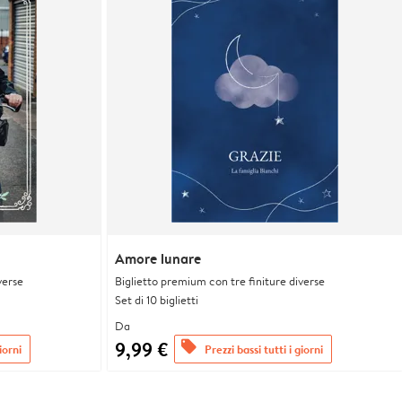
Amore lunare
verse
Biglietto premium con tre finiture diverse
Set di 10 biglietti
Da
9,99 €
offers
iorni
Prezzi bassi tutti i giorni