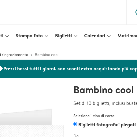
ques
ti
Stampa foto
Biglietti
Calendari
Matrimo
slim_arrow_down
slim_arrow_down
slim_arrow_down
slim_arrow_down
 di ringraziamento
Bambino cool
ers
Prezzi bassi tutti i giorni, con sconti extra acquistando più co
Bambino cool
Set di 10 biglietti, inclusi bus
Seleziona il tipo di carta:
Biglietti fotografici piegati
Da