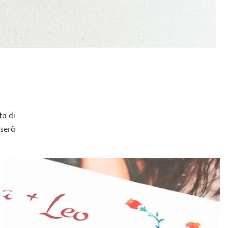
ta di
sserà