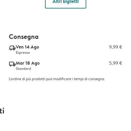
Altri biglietti
Consegna
Ven 14 Ago
9,99 €
delivery_express_v2
Espresso
Mar 18 Ago
5,99 €
delivery_standard_v2
Standard
L'ordine di più prodotti può modificare i tempi di consegna.
ti