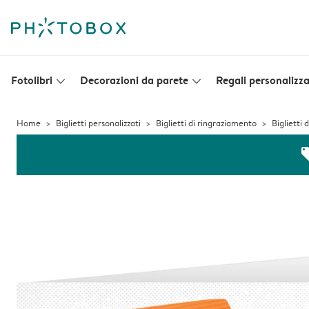
Fotolibri
Decorazioni da parete
Regali personalizza
slim_arrow_down
slim_arrow_down
Home
Biglietti personalizzati
Biglietti di ringraziamento
Biglietti
off