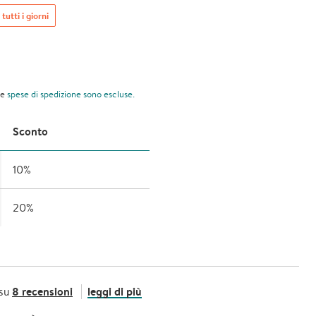
 tutti i giorni
le
spese di spedizione
sono escluse.
Sconto
10%
20%
8 recensioni
leggi di più
 su