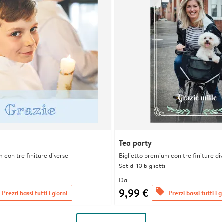
Tea party
 con tre finiture diverse
Biglietto premium con tre finiture di
Set di 10 biglietti
Da
9,99 €
offers
Prezzi bassi tutti i giorni
Prezzi bassi tutti i g