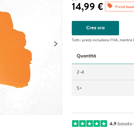
14,99 €
offers
Prezzi bassi
Crea ora
Tutti i prezzi includono l'IVA, mentre 
Quantità
2-4
5+
4.9
basato