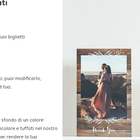
ati
oi biglietti
o: puoi modificarlo,
è tua.
 sfondo di un colore
colare e tuffati nel nostro
per rendere la tua