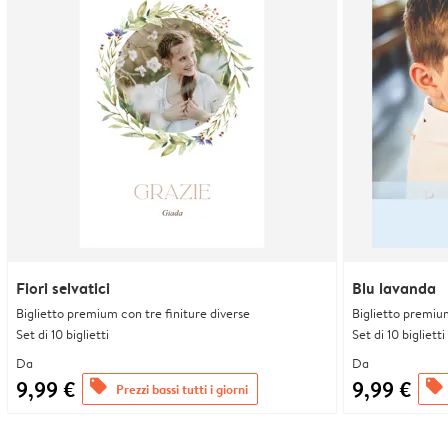
Fiori selvatici
Blu lavanda
Biglietto premium con tre finiture diverse
Biglietto premium
Set di 10 biglietti
Set di 10 biglietti
Da
Da
9,99 €
9,99 €
offers
offers
Prezzi bassi tutti i giorni