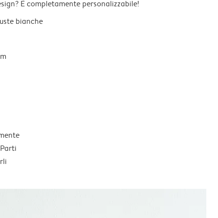
esign? È completamente personalizzabile!
 buste bianche
um
lmente
Parti
li