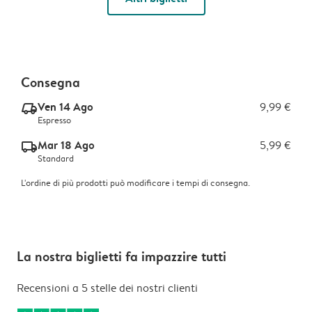
Consegna
Ven 14 Ago
9,99 €
delivery_express_v2
Espresso
Mar 18 Ago
5,99 €
delivery_standard_v2
Standard
L'ordine di più prodotti può modificare i tempi di consegna.
La nostra biglietti fa impazzire tutti
Recensioni a 5 stelle dei nostri clienti