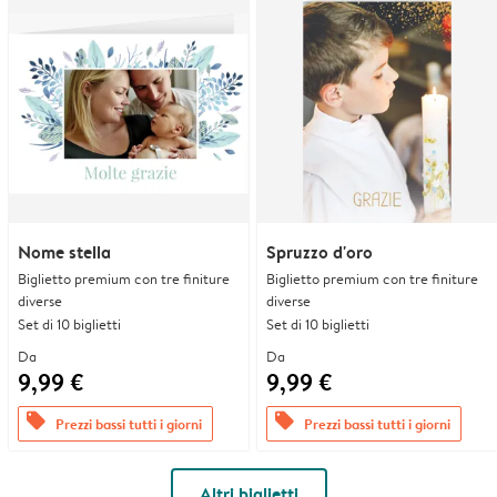
Nome stella
Spruzzo d'oro
Biglietto premium con tre finiture
Biglietto premium con tre finiture
diverse
diverse
Set di 10 biglietti
Set di 10 biglietti
Da
Da
9,99 €
9,99 €
offers
offers
Prezzi bassi tutti i giorni
Prezzi bassi tutti i giorni
Altri biglietti