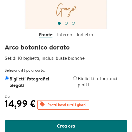
Fronte
Interno
Indietro
Arco botanico dorato
Set di 10 biglietti, inclusi buste bianche
Seleziona il tipo di carta:
Biglietti fotografici
Biglietti fotografici
piatti
piegati
Da
14,99 €
offers
Prezzi bassi tutti i giorni
Crea ora