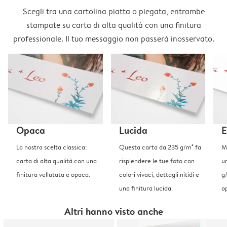
Scegli tra una cartolina piatta o piegata, entrambe
stampate su carta di alta qualità con una finitura
professionale. Il tuo messaggio non passerà inosservato.
Opaca
Lucida
E
La nostra scelta classica:
Questa carta da 235 g/m² fa
Me
carta di alta qualità con una
risplendere le tue foto con
u
finitura vellutata e opaca.
colori vivaci, dettagli nitidi e
g
una finitura lucida.
o
Altri hanno visto anche