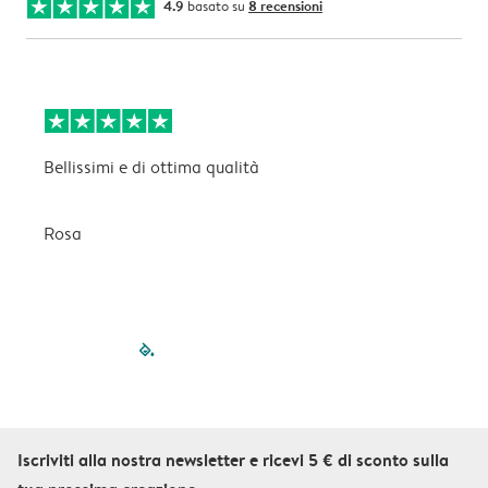
4.9
basato su
8 recensioni
Bellissimi e di ottima qualità
B
Rosa
C
filled-pagination
outlined-paginatio
outlined-paginat
outlined-pagin
outlined-pag
outlined-p
Iscriviti alla nostra newsletter e ricevi 5 € di sconto sulla