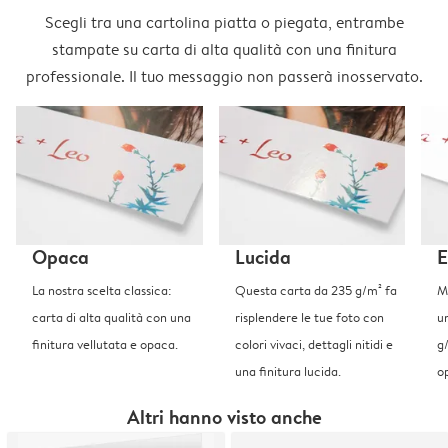
Scegli tra una cartolina piatta o piegata, entrambe
stampate su carta di alta qualità con una finitura
professionale. Il tuo messaggio non passerà inosservato.
Opaca
Lucida
E
La nostra scelta classica:
Questa carta da 235 g/m² fa
Me
carta di alta qualità con una
risplendere le tue foto con
u
finitura vellutata e opaca.
colori vivaci, dettagli nitidi e
g
una finitura lucida.
o
Altri hanno visto anche