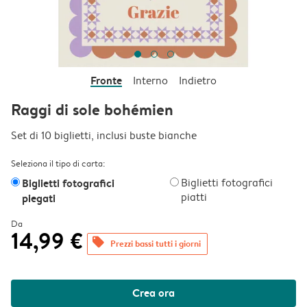
Fronte
Interno
Indietro
Raggi di sole bohémien
Set di 10 biglietti, inclusi buste bianche
Seleziona il tipo di carta:
Biglietti fotografici
Biglietti fotografici
piatti
piegati
Da
14,99 €
offers
Prezzi bassi tutti i giorni
Crea ora