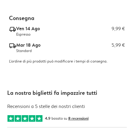
Consegna
Ven 14 Ago
9,99 €
delivery_express_v2
Espresso
Mar 18 Ago
5,99 €
delivery_standard_v2
Standard
L'ordine di più prodotti può modificare i tempi di consegna.
La nostra biglietti fa impazzire tutti
Recensioni a 5 stelle dei nostri clienti
4.9
basato su
8 recensioni