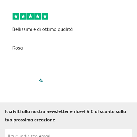
Bellissimi e di ottima qualità
B
Rosa
C
filled-pagination
outlined-paginatio
outlined-paginat
outlined-pagin
outlined-pag
outlined-p
Iscriviti alla nostra newsletter e ricevi 5 € di sconto sulla
tua prossima creazione