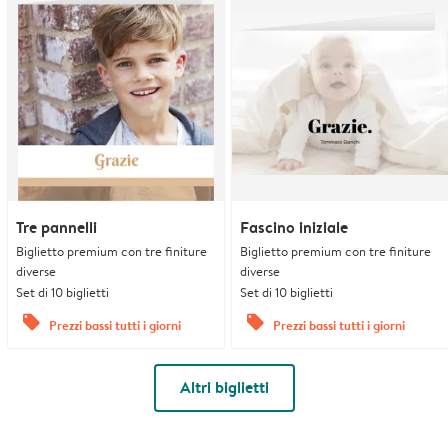
Tre pannelli
Fascino iniziale
Biglietto premium con tre finiture
Biglietto premium con tre finiture
diverse
diverse
Set di 10 biglietti
Set di 10 biglietti
offers
offers
Prezzi bassi tutti i giorni
Prezzi bassi tutti i giorni
Altri biglietti