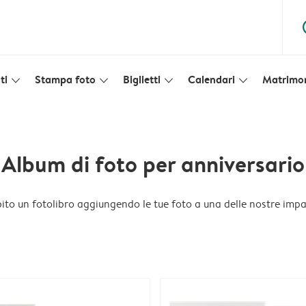
ques
ti
Stampa foto
Biglietti
Calendari
Matrimo
slim_arrow_down
slim_arrow_down
slim_arrow_down
slim_arrow_down
Album di foto per anniversario
bito un fotolibro aggiungendo le tue foto a una delle nostre imp