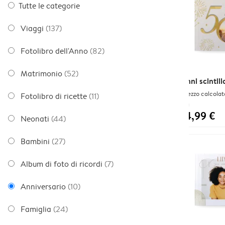
Tutte le categorie
Viaggi
(137)
Fotolibro dell'Anno
(82)
Matrimonio
(52)
Anni scintill
Prezzo calcolat
Fotolibro di ricette
(11)
Da
14,99 €
Neonati
(44)
Bambini
(27)
Album di foto di ricordi
(7)
Anniversario
(10)
Famiglia
(24)