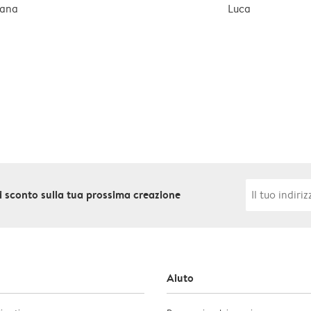
iana
Luca
 di sconto sulla tua prossima creazione
Aiuto