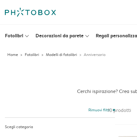
Fotolibri
Decorazioni da parete
Regali personalizza
slim_arrow_down
slim_arrow_down
Home
Fotolibri
Modelli di fotolibri
Anniversario
Cerchi ispirazione? Crea su
Rimuovi filtri
10
prodotti
close
Scegli categoria