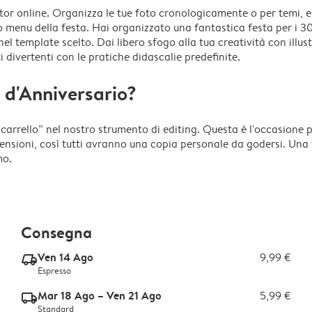
itor online. Organizza le tue foto cronologicamente o per temi, e
o menu della festa. Hai organizzato una fantastica festa per i 30
nel template scelto. Dai libero sfogo alla tua creatività con illust
 divertenti con le pratiche didascalie predefinite.
 d'Anniversario?
arrello” nel nostro strumento di editing. Questa è l'occasione pe
nsioni, così tutti avranno una copia personale da godersi. Una vo
mo.
Consegna
Ven 14 Ago
9,99 €
delivery_express_v2
Espresso
Mar 18 Ago – Ven 21 Ago
5,99 €
delivery_standard_v2
Standard