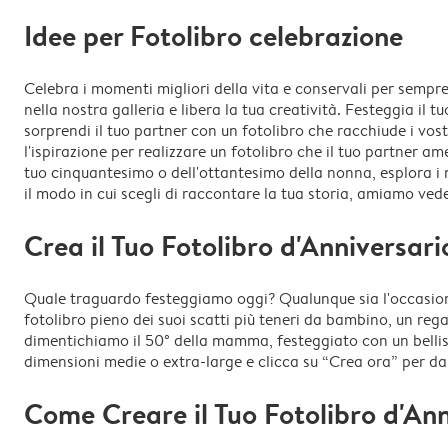
Idee per Fotolibro celebrazione
Celebra i momenti migliori della vita e conservali per sempr
nella nostra galleria e libera la tua creatività. Festeggia il
sorprendi il tuo partner con un fotolibro che racchiude i vostr
l'ispirazione per realizzare un fotolibro che il tuo partner 
tuo cinquantesimo o dell'ottantesimo della nonna, esplora i no
il modo in cui scegli di raccontare la tua storia, amiamo vede
Crea il Tuo Fotolibro d'Anniversar
Quale traguardo festeggiamo oggi? Qualunque sia l'occasione
fotolibro pieno dei suoi scatti più teneri da bambino, un reg
dimentichiamo il 50° della mamma, festeggiato con un bellissim
dimensioni medie o extra-large e clicca su “Crea ora” per dare
Come Creare il Tuo Fotolibro d'An