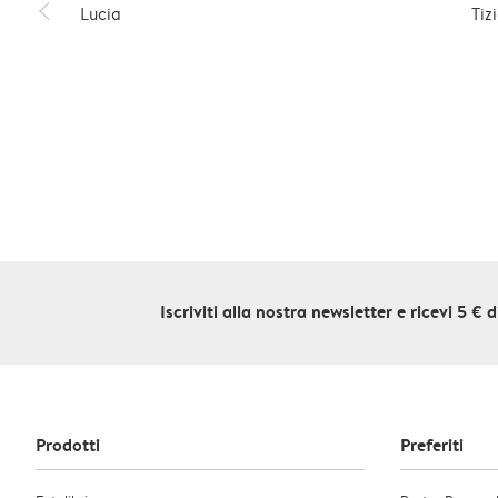
slim_arrow_left
Lucia
Tiz
Iscriviti alla nostra newsletter e ricevi 5 €
Prodotti
Preferiti