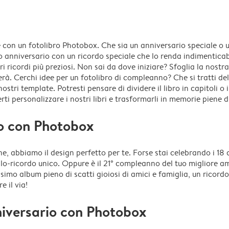
e con un fotolibro Photobox. Che sia un anniversario speciale o 
 tuo anniversario con un ricordo speciale che lo renda indimenticab
i ricordi più preziosi. Non sai da dove iniziare? Sfoglia la nostr
amerà. Cerchi idee per un fotolibro di compleanno? Che si tratti d
stri template. Potresti pensare di dividere il libro in capitoli o
rti personalizzare i nostri libri e trasformarli in memorie piene 
io con Photobox
, abbiamo il design perfetto per te. Forse stai celebrando i 18
alo-ricordo unico. Oppure è il 21° compleanno del tuo migliore am
o album pieno di scatti gioiosi di amici e famiglia, un ricordo i
 il via!
niversario con Photobox