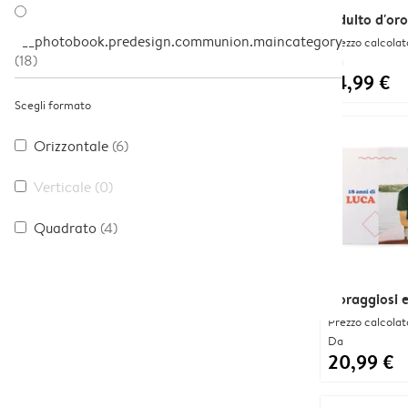
Adulto d'oro
__photobook.predesign.communion.maincategory
Prezzo calcolat
(18)
Da
14,99 €
Scegli formato
Orizzontale
(6)
Verticale
(0)
Quadrato
(4)
Coraggiosi e 
Prezzo calcolat
Da
20,99 €