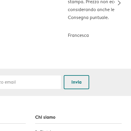
slim_arrow_right
stampa. Prezzo non economic
considerando anche le spese di
Consegna puntuale.
Francesca
Invia
Chi siamo