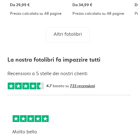
Da
29,99 €
Da
34,99 €
D
Prezzo calcolato su 48 pagine
Prezzo calcolato su 48 pagine
P
Altri fotolibri
La nostra fotolibri fa impazzire tutti
Recensioni a 5 stelle dei nostri clienti
4.7
basato su
733 recensioni
Molto bello
O