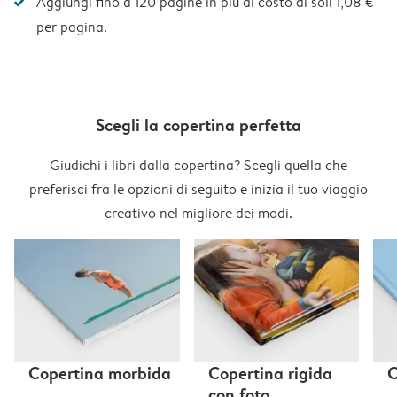
Aggiungi fino a 120 pagine in più al costo di soli 1,08 €
per pagina.
Scegli la copertina perfetta
Giudichi i libri dalla copertina? Scegli quella che
preferisci fra le opzioni di seguito e inizia il tuo viaggio
creativo nel migliore dei modi.
Copertina morbida
Copertina rigida
C
con foto