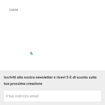
Lucia
T
filled-pagination
outlined-paginatio
outlined-paginat
outlined-pagin
outlined-pag
outlined-p
Iscriviti alla nostra newsletter e ricevi 5 € di sconto sulla
tua prossima creazione