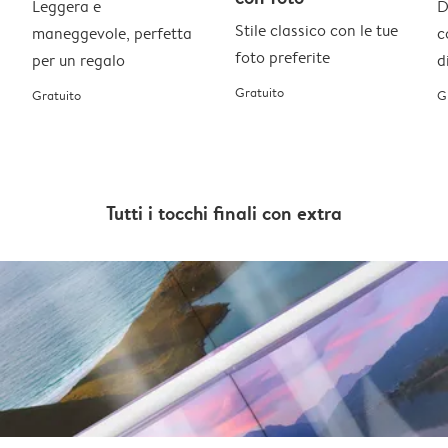
Leggera e
D
Stile classico con le tue
maneggevole, perfetta
c
foto preferite
per un regalo
d
Gratuito
Gratuito
G
Tutti i tocchi finali con extra