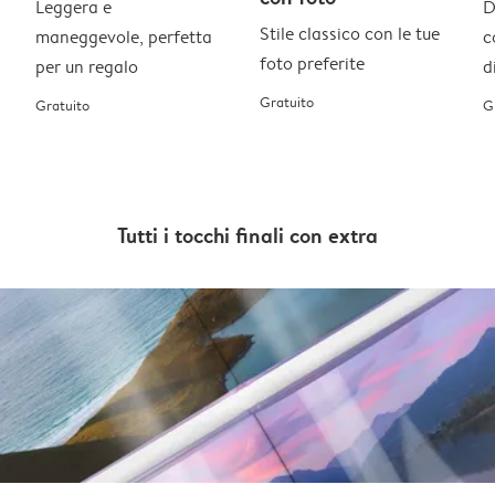
Leggera e
D
Stile classico con le tue
maneggevole, perfetta
c
foto preferite
per un regalo
d
Gratuito
Gratuito
G
Tutti i tocchi finali con extra