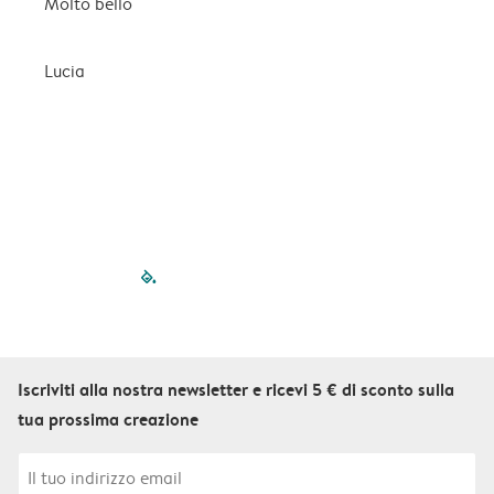
Molto bello
O
Lucia
T
filled-pagination
outlined-paginatio
outlined-paginat
outlined-pagin
outlined-pag
outlined-p
Iscriviti alla nostra newsletter e ricevi 5 € di sconto sulla
tua prossima creazione