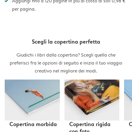
Aggiungi fino a 120 pagine in più al costo di soli 0,98 €
per pagina.
Scegli la copertina perfetta
Giudichi i libri dalla copertina? Scegli quella che
preferisci fra le opzioni di seguito e inizia il tuo viaggio
creativo nel migliore dei modi.
Copertina morbida
Copertina rigida
C
con foto