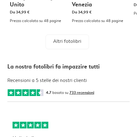
Unito
Venezia
D
Da
34,99 €
Da
34,99 €
P
Prezzo calcolato su 48 pagine
Prezzo calcolato su 48 pagine
Altri fotolibri
La nostra fotolibri fa impazzire tutti
Recensioni a 5 stelle dei nostri clienti
4.7
basato su
733 recensioni