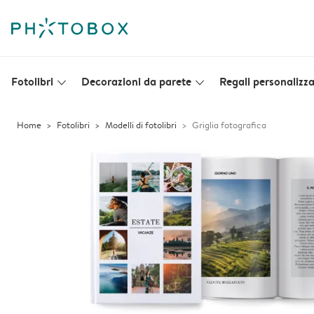
Fotolibri
Decorazioni da parete
Regali personalizza
slim_arrow_down
slim_arrow_down
Home
Fotolibri
Modelli di fotolibri
Griglia fotografica