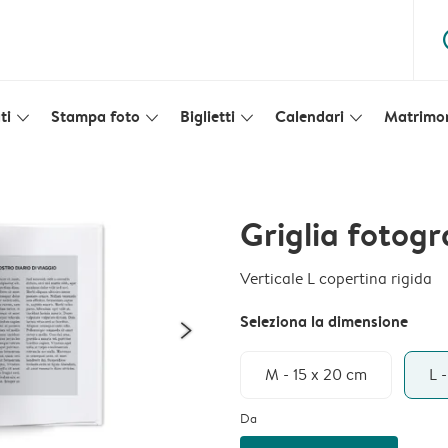
ques
ti
Stampa foto
Biglietti
Calendari
Matrimo
slim_arrow_down
slim_arrow_down
slim_arrow_down
slim_arrow_down
Griglia fotogr
Verticale L copertina rigida
Seleziona la dimensione
M - 15 x 20 cm
L 
Da