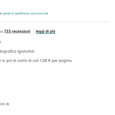
le
spese di spedizione
sono escluse.
733 recensioni
leggi di più
su
e
ografica (gratuito)
in più al costo di soli 1,08 € per pagina.
oni di