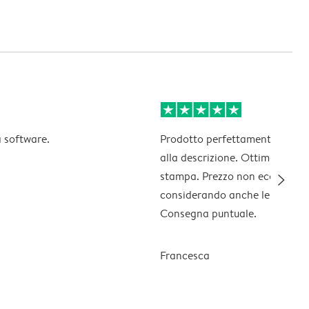
 software.
Prodotto perfettamente corri
alla descrizione. Ottima risolu
slim_arrow_right
stampa. Prezzo non economic
considerando anche le spese di
Consegna puntuale.
Francesca