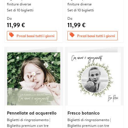
finiture diverse
finiture diverse
Set di 10 biglietti
Set di 10 biglietti
Da
Da
11,99 €
11,99 €
offers
offers
Prezzi bassi tutti i giorni
Prezzi bassi tutti i giorni
Pennellate ad acquerello
Fresco botanico
Biglietti di ringraziamento |
Biglietti di ringraziamento |
Biglietto premium con tre
Biglietto premium con tre