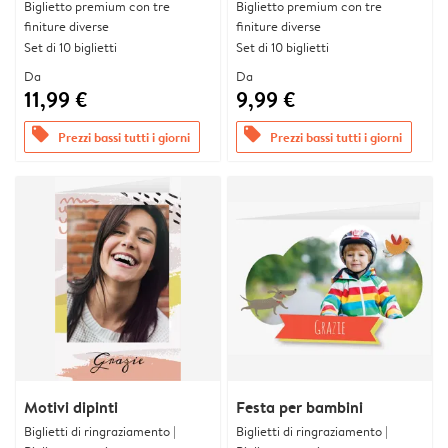
Biglietto premium con tre
Biglietto premium con tre
finiture diverse
finiture diverse
Set di 10 biglietti
Set di 10 biglietti
Da
Da
11,99 €
9,99 €
offers
offers
Prezzi bassi tutti i giorni
Prezzi bassi tutti i giorni
Motivi dipinti
Festa per bambini
Biglietti di ringraziamento |
Biglietti di ringraziamento |