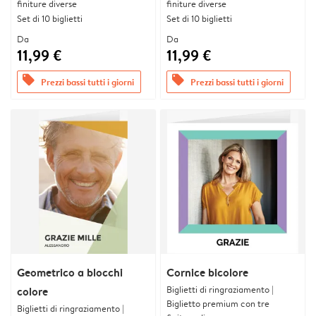
finiture diverse
finiture diverse
Set di 10 biglietti
Set di 10 biglietti
Da
Da
11,99 €
11,99 €
offers
offers
Prezzi bassi tutti i giorni
Prezzi bassi tutti i giorni
Geometrico a blocchi
Cornice bicolore
Biglietti di ringraziamento |
colore
Biglietto premium con tre
Biglietti di ringraziamento |