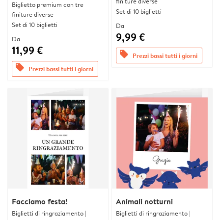
finiture diverse
Biglietto premium con tre
Set di 10 biglietti
finiture diverse
Set di 10 biglietti
Da
9,99 €
Da
11,99 €
offers
Prezzi bassi tutti i giorni
offers
Prezzi bassi tutti i giorni
Facciamo festa!
Animali notturni
Biglietti di ringraziamento |
Biglietti di ringraziamento |