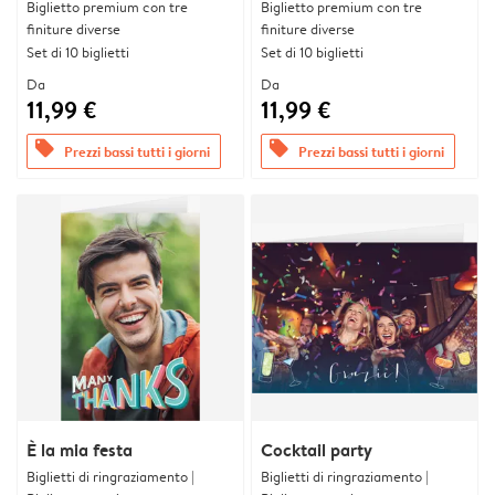
Biglietto premium con tre
Biglietto premium con tre
finiture diverse
finiture diverse
Set di 10 biglietti
Set di 10 biglietti
Da
Da
11,99 €
11,99 €
offers
offers
Prezzi bassi tutti i giorni
Prezzi bassi tutti i giorni
È la mia festa
Cocktail party
Biglietti di ringraziamento |
Biglietti di ringraziamento |