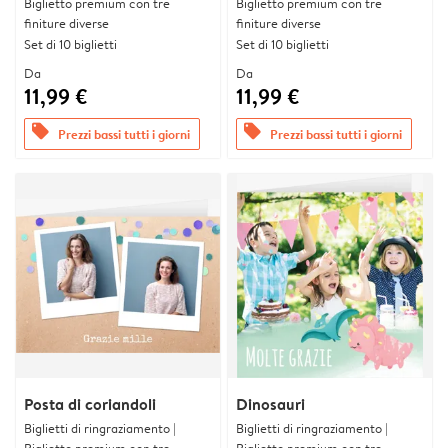
Biglietto premium con tre
Biglietto premium con tre
finiture diverse
finiture diverse
Set di 10 biglietti
Set di 10 biglietti
Da
Da
11,99 €
11,99 €
offers
offers
Prezzi bassi tutti i giorni
Prezzi bassi tutti i giorni
Posta di coriandoli
Dinosauri
Biglietti di ringraziamento |
Biglietti di ringraziamento |