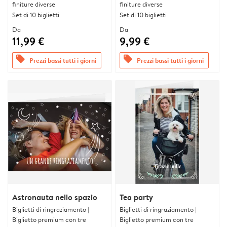
finiture diverse
finiture diverse
Set di 10 biglietti
Set di 10 biglietti
Da
Da
11,99 €
9,99 €
offers
offers
Prezzi bassi tutti i giorni
Prezzi bassi tutti i giorni
Astronauta nello spazio
Tea party
Biglietti di ringraziamento |
Biglietti di ringraziamento |
Biglietto premium con tre
Biglietto premium con tre