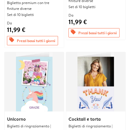
finiture diverse
Biglietto premium con tre
Set di 10 biglietti
finiture diverse
Set di 10 biglietti
Da
11,99 €
Da
11,99 €
offers
Prezzi bassi tutti i giorni
offers
Prezzi bassi tutti i giorni
Unicorno
Cocktail e torta
Biglietti di ringraziamento |
Biglietti di ringraziamento |