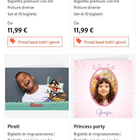
Biglietto premium con tre
Biglietto premium con tre
finiture diverse
finiture diverse
Set di 10 biglietti
Set di 10 biglietti
Da
Da
11,99 €
11,99 €
offers
offers
Prezzi bassi tutti i giorni
Prezzi bassi tutti i giorni
Pirati
Princess party
Biglietti di ringraziamento |
Biglietti di ringraziamento |