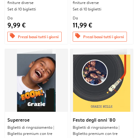
finiture diverse
finiture diverse
Set di 10 biglietti
Set di 10 biglietti
Da
Da
9,99 €
11,99 €
offers
offers
Prezzi bassi tutti i giorni
Prezzi bassi tutti i giorni
Supereroe
Festa degli anni '80
Biglietti di ringraziamento |
Biglietti di ringraziamento |
Biglietto premium con tre
Biglietto premium con tre