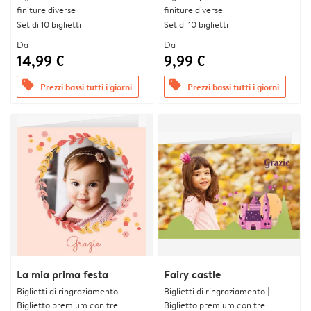
finiture diverse
finiture diverse
Set di 10 biglietti
Set di 10 biglietti
Da
Da
14,99 €
9,99 €
offers
offers
Prezzi bassi tutti i giorni
Prezzi bassi tutti i giorni
La mia prima festa
Fairy castle
Biglietti di ringraziamento |
Biglietti di ringraziamento |
Biglietto premium con tre
Biglietto premium con tre