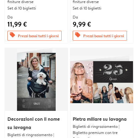
finiture diverse
finiture diverse
Set di 10 biglietti
Set di 10 biglietti
Da
Da
11,99 €
9,99 €
offers
offers
Prezzi bassi tutti i giorni
Prezzi bassi tutti i giorni
Decorazioni con il nome
Pietra miliare su lavagna
Biglietti di ringraziamento |
su lavagna
Biglietto premium con tre
Biglietti di ringraziamento |