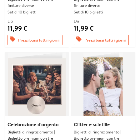
finiture diverse
finiture diverse
Set di 10 biglietti
Set di 10 biglietti
Da
Da
11,99 €
11,99 €
offers
offers
Prezzi bassi tutti i giorni
Prezzi bassi tutti i giorni
Celebrazione d'argento
Glitter e scintille
Biglietti di ringraziamento |
Biglietti di ringraziamento |
Biglietto premium con tre
Biglietto premium con tre