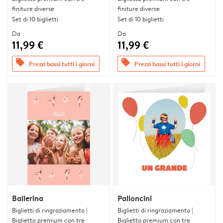
finiture diverse
finiture diverse
Set di 10 biglietti
Set di 10 biglietti
Da
Da
11,99 €
11,99 €
offers
offers
Prezzi bassi tutti i giorni
Prezzi bassi tutti i giorni
Ballerina
Palloncini
Biglietti di ringraziamento |
Biglietti di ringraziamento |
Biglietto premium con tre
Biglietto premium con tre