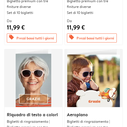
Biglietto premium con tre
Biglietto premium con tre
finiture diverse
finiture diverse
Set di 10 biglietti
Set di 10 biglietti
Da
Da
11,99 €
11,99 €
offers
offers
Prezzi bassi tutti i giorni
Prezzi bassi tutti i giorni
Riquadro di testo a colori
Aeroplano
Biglietti di ringraziamento |
Biglietti di ringraziamento |