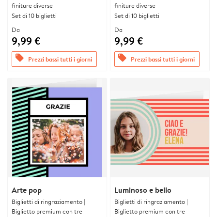
finiture diverse
finiture diverse
Set di 10 biglietti
Set di 10 biglietti
Da
Da
9,99 €
9,99 €
offers
offers
Prezzi bassi tutti i giorni
Prezzi bassi tutti i giorni
Arte pop
Luminoso e bello
Biglietti di ringraziamento |
Biglietti di ringraziamento |
Biglietto premium con tre
Biglietto premium con tre