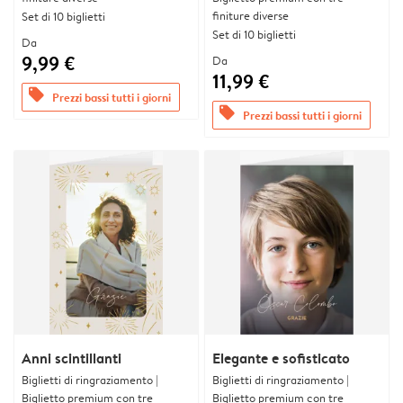
finiture diverse
Set di 10 biglietti
Set di 10 biglietti
Da
9,99 €
Da
11,99 €
offers
Prezzi bassi tutti i giorni
offers
Prezzi bassi tutti i giorni
Anni scintillanti
Elegante e sofisticato
Biglietti di ringraziamento |
Biglietti di ringraziamento |
Biglietto premium con tre
Biglietto premium con tre