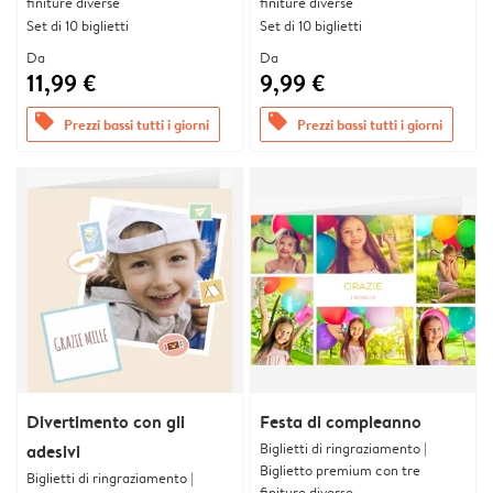
finiture diverse
finiture diverse
Set di 10 biglietti
Set di 10 biglietti
Da
Da
11,99 €
9,99 €
offers
offers
Prezzi bassi tutti i giorni
Prezzi bassi tutti i giorni
Divertimento con gli
Festa di compleanno
Biglietti di ringraziamento |
adesivi
Biglietto premium con tre
Biglietti di ringraziamento |
finiture diverse