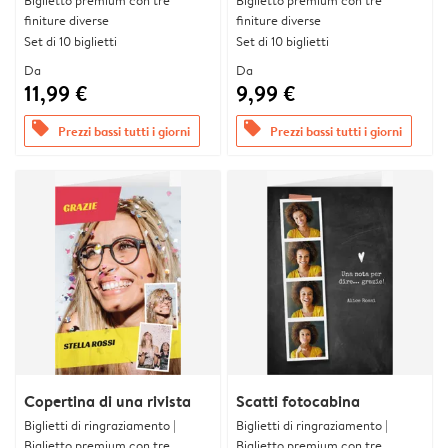
Biglietto premium con tre
Biglietto premium con tre
finiture diverse
finiture diverse
Set di 10 biglietti
Set di 10 biglietti
Da
Da
11,99 €
9,99 €
offers
offers
Prezzi bassi tutti i giorni
Prezzi bassi tutti i giorni
Copertina di una rivista
Scatti fotocabina
Biglietti di ringraziamento |
Biglietti di ringraziamento |
Biglietto premium con tre
Biglietto premium con tre