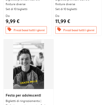
finiture diverse
finiture diverse
Set di 10 biglietti
Set di 10 biglietti
Da
Da
9,99 €
11,99 €
offers
offers
Prezzi bassi tutti i giorni
Prezzi bassi tutti i giorni
Festa per adolescenti
Biglietti di ringraziamento |