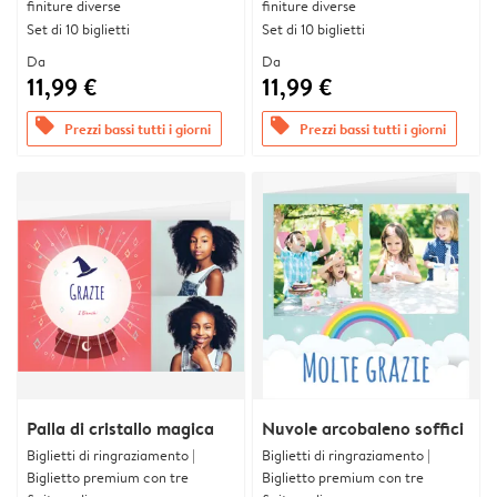
finiture diverse
finiture diverse
Set di 10 biglietti
Set di 10 biglietti
Da
Da
11,99 €
11,99 €
offers
offers
Prezzi bassi tutti i giorni
Prezzi bassi tutti i giorni
Palla di cristallo magica
Nuvole arcobaleno soffici
Biglietti di ringraziamento |
Biglietti di ringraziamento |
Biglietto premium con tre
Biglietto premium con tre