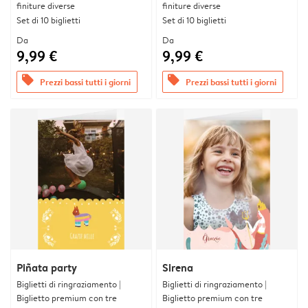
finiture diverse
finiture diverse
Set di 10 biglietti
Set di 10 biglietti
Da
Da
9,99 €
9,99 €
offers
offers
Prezzi bassi tutti i giorni
Prezzi bassi tutti i giorni
Piñata party
Sirena
Biglietti di ringraziamento |
Biglietti di ringraziamento |
Biglietto premium con tre
Biglietto premium con tre