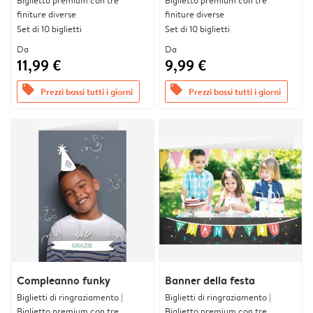
Biglietto premium con tre
Biglietto premium con tre
finiture diverse
finiture diverse
Set di 10 biglietti
Set di 10 biglietti
Da
Da
11,99 €
9,99 €
offers
offers
Prezzi bassi tutti i giorni
Prezzi bassi tutti i giorni
Compleanno funky
Banner della festa
Biglietti di ringraziamento |
Biglietti di ringraziamento |
Biglietto premium con tre
Biglietto premium con tre