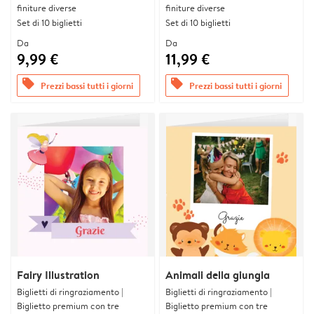
finiture diverse
finiture diverse
Set di 10 biglietti
Set di 10 biglietti
Da
Da
9,99 €
11,99 €
offers
offers
Prezzi bassi tutti i giorni
Prezzi bassi tutti i giorni
Fairy Illustration
Animali della giungla
Biglietti di ringraziamento |
Biglietti di ringraziamento |
Biglietto premium con tre
Biglietto premium con tre