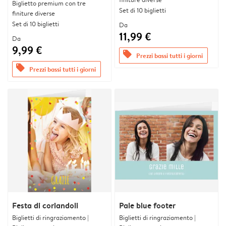
Biglietto premium con tre
Set di 10 biglietti
finiture diverse
Set di 10 biglietti
Da
11,99 €
Da
9,99 €
offers
Prezzi bassi tutti i giorni
offers
Prezzi bassi tutti i giorni
Festa di coriandoli
Pale blue footer
Biglietti di ringraziamento |
Biglietti di ringraziamento |