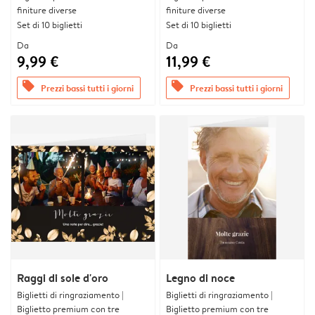
finiture diverse
finiture diverse
Set di 10 biglietti
Set di 10 biglietti
Da
Da
9,99 €
11,99 €
offers
offers
Prezzi bassi tutti i giorni
Prezzi bassi tutti i giorni
Raggi di sole d'oro
Legno di noce
Biglietti di ringraziamento |
Biglietti di ringraziamento |
Biglietto premium con tre
Biglietto premium con tre