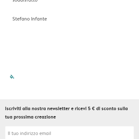
(
Stefano Infante
E
filled-pagination
outlined-pagination
outlined-pagination
outlined-pagination
outlined-paginatio
outlined-paginat
outlined-pagin
outlined-pag
outlined-p
outlined
outlin
outl
Iscriviti alla nostra newsletter e ricevi 5 € di sconto sulla
tua prossima creazione