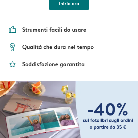
Inizia ora
thumbs_up
Strumenti facili da usare
prize
Qualità che dura nel tempo
star_outline
Soddisfazione garantita
-40%
sui fotolibri sugli ordini
a partire da 35 €