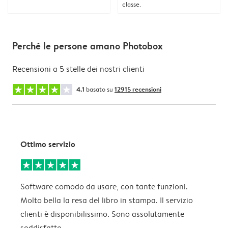
classe.
Perché le persone amano Photobox
Recensioni a 5 stelle dei nostri clienti
4.1
basato su
12915 recensioni
Ottimo servizio
Software comodo da usare, con tante funzioni.
C
Molto bella la resa del libro in stampa. Il servizio
p
clienti è disponibilissimo. Sono assolutamente
f
soddisfatto
l