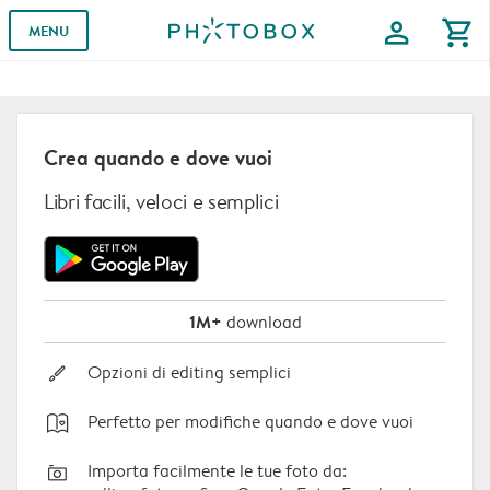
profile
shopping_cart
MENU
Crea quando e dove vuoi
Libri facili, veloci e semplici
1M+
download
brush
Opzioni di editing semplici
open_book
Perfetto per modifiche quando e dove vuoi
camera
Importa facilmente le tue foto da: