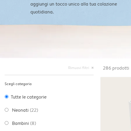
aggiungi un tocco unico alla tua colazione
quotidiana.
Rimuovi filtri
286
prodotti
close
Scegli categoria
Tutte le categorie
Neonati
(22)
Bambini
(8)